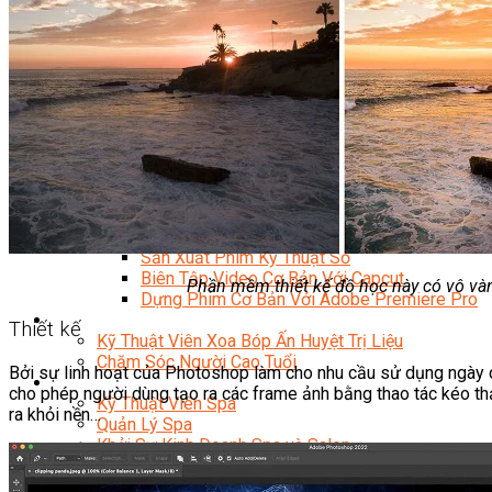
Content Marketing Đa Kênh
Digital Marketing Foundation
Bán Hàng Đa Kênh
Adobe Photoshop – Illustrator
Marketing Online Ngành F&B
Marketing Online Ngành Chăm Sóc Sắc Đẹp
Chuyên Đề Digital Marketing
Media Production
Chuyên Viên Tổ Chức Sự Kiện
Truyền Thông Đa Phương Tiện
Media Production
Nhiếp Ảnh Thương Mại
Sản Xuất Phim Kỹ Thuật Số
Biên Tập Video Cơ Bản Với Capcut
Phần mềm thiết kế đồ học này có vô vàn,
Dựng Phim Cơ Bản Với Adobe Premiere Pro
Sức Khỏe
Thiết kế
Kỹ Thuật Viên Xoa Bóp Ấn Huyệt Trị Liệu
Chăm Sóc Người Cao Tuổi
Bởi sự linh hoạt của Photoshop làm cho nhu cầu sử dụng ngày c
Sắc Đẹp
cho phép người dùng tạo ra các frame ảnh bằng thao tác kéo thả
Kỹ Thuật Viên Spa
ra khỏi nền…
Quản Lý Spa
Khởi Sự Kinh Doanh Spa và Salon
Kinh Doanh Chuỗi và Nhượng Quyền Spa, Salon
Chăm Sóc Và Điều Trị Da