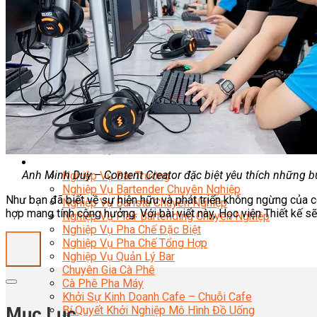
Nghiệp Vụ Bếp Phụ
Điểm Tâm Hồng Kông
Eat Clean
Food Stylist
Master Class
Bếp Gia Đình
Học Nấu Ăn Mở Quán
Chuyên Đề Bếp Nóng
Khởi Sự Kinh Doanh Ngành F&B
Khởi Sự Kinh Doanh Nhà Hàng
Bí Quyết Kinh Doanh và Vận Hành Mô Hình Ẩm Thực
Video Dạy Nấu Ăn
Pha Chế
Anh Minh Duy – Content Creator đặc biệt yêu thích những b
Nghiệp Vụ Bar Trưởng
Nghiệp Vụ Bartender Chuyên Nghiệp
Như bạn đã biết về sự hiện hữu và phát triển không ngừng của cô
Nghiệp Vụ Barista Chuyên Nghiệp
hợp mang tính cộng hưởng. Với bài viết này, Học viện Thiết kế 
Nghiệp Vụ Flair Bartending Chuyên Nghiệp
Nghiệp Vụ Pha Chế Đặc Biệt
Nghiệp Vụ Pha Chế Tổng Hợp
Nghiệp Vụ Quản Lý Bar
Chuyên Gia Cà Phê
Cà Phê Pha Máy
Khởi Sự Kinh Doanh Cafe – Chuỗi Cafe
Mục Lục
Bí Quyết Khởi Nghiệp Mô Hình Đồ Uống