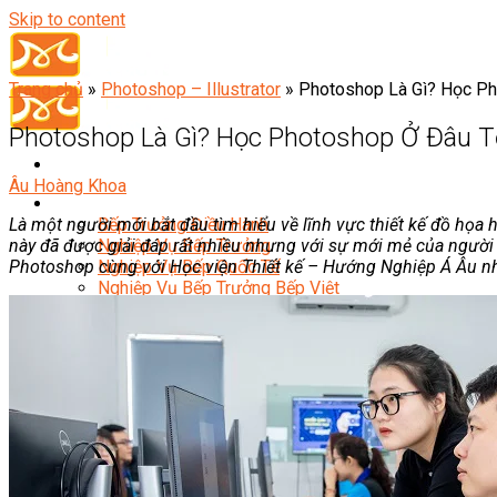
Skip to content
Trang chủ
»
Photoshop – Illustrator
»
Photoshop Là Gì? Học Ph
Photoshop Là Gì? Học Photoshop Ở Đâu T
Âu Hoàng Khoa
Đầu Bếp
Là một người mới bắt đầu tìm hiểu về lĩnh vực thiết kế đồ họa
Bếp Trưởng Điều Hành
này đã được giải đáp rất nhiều nhưng với sự mới mẻ của người
Nghiệp Vụ Bếp Trưởng
Photoshop cùng với Học viện Thiết kế – Hướng Nghiệp Á Âu n
Nghiệp Vụ Bếp Quốc Tế
Nghiệp Vụ Bếp Trưởng Bếp Việt
Nghiệp Vụ Bếp Trưởng Bếp Âu
Nghiệp Vụ Bếp Trưởng Bếp Á
Nghiệp Vụ Bếp Trưởng Bếp Nhật
Nghiệp Vụ Bếp Trưởng Bếp Hoa
Nghiệp Vụ Bếp Hàn
Nghiệp Vụ Bếp Thái
Nghiệp Vụ Bếp Chay
Nghiệp Vụ Quản Lý Bếp
Nghiệp Vụ Cấp Dưỡng