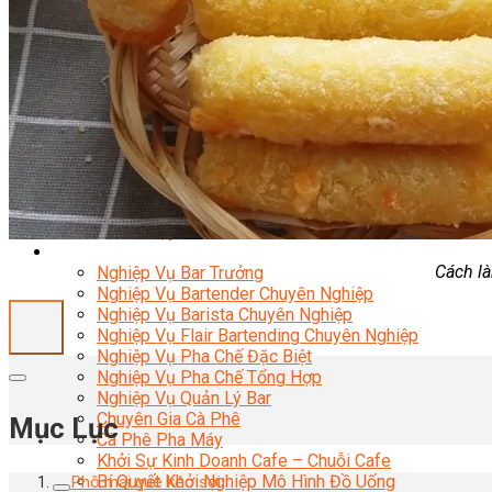
Nghiệp Vụ Bếp Phụ
Điểm Tâm Hồng Kông
Eat Clean
Food Stylist
Master Class
Bếp Gia Đình
Học Nấu Ăn Mở Quán
Chuyên Đề Bếp Nóng
Khởi Sự Kinh Doanh Ngành F&B
Khởi Sự Kinh Doanh Nhà Hàng
Bí Quyết Kinh Doanh và Vận Hành Mô Hình Ẩm Thực
Video Dạy Nấu Ăn
Pha Chế
Cách là
Nghiệp Vụ Bar Trưởng
Nghiệp Vụ Bartender Chuyên Nghiệp
Nghiệp Vụ Barista Chuyên Nghiệp
Nghiệp Vụ Flair Bartending Chuyên Nghiệp
Nghiệp Vụ Pha Chế Đặc Biệt
Nghiệp Vụ Pha Chế Tổng Hợp
Nghiệp Vụ Quản Lý Bar
Chuyên Gia Cà Phê
Mục Lục
Cà Phê Pha Máy
Khởi Sự Kinh Doanh Cafe – Chuỗi Cafe
Bí Quyết Khởi Nghiệp Mô Hình Đồ Uống
Phô mai que kéo sợi