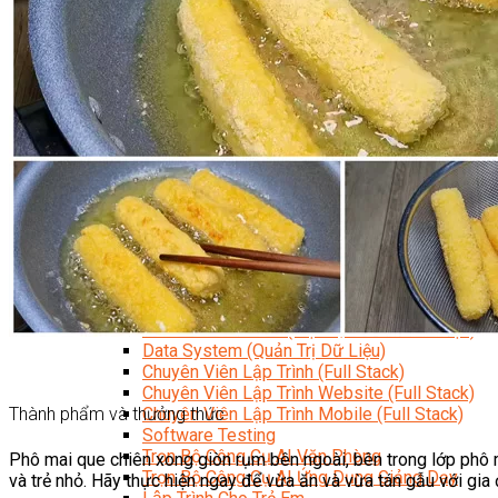
Kỹ Thuật Viên Đại Tu Hộp Số Tự Động Chuyên Sâu
Kỹ Thuật Quấn Dây Và Sửa Chữa Máy Điện
Thiết Kế Lắp Đặt Hệ Thống Điện Năng Lượng Mặt Tr
Kỹ Thuật Viên Điện Tử Chuyên Ngành Điện – Điện 
Ngành Khác
Quản Trị & Phát Triển Doanh Nghiệp
Giám Đốc Nhân Sự Chuyên Nghiệp
Quản Lý Cấp Trung Chuyên Nghiệp
Công Nghệ Thông Tin
Chuyên Viên Quản Trị Vận Hành Hệ Thống
An Ninh Mạng (Network Security)
Chuyên Viên Quản Trị Hệ Thống Và An Ninh M
Quản Trị Hệ Thống Linux
Quản Trị Vận Hành Microsoft Azure
Data Analyst (Phân Tích Dữ Liệu)
Data Visualization (Trực Quan Hóa Dữ Liệu)
Data System (Quản Trị Dữ Liệu)
Chuyên Viên Lập Trình (Full Stack)
Chuyên Viên Lập Trình Website (Full Stack)
Chuyên Viên Lập Trình Mobile (Full Stack)
Thành phẩm và thưởng thức
Software Testing
Trọn Bộ Công Cụ AI Văn Phòng
Phô mai que chiên xong giòn rụm bên ngoài, bên trong lớp phô
Trọn Bộ Công Cụ AI Ứng Dụng Giảng Dạy
và trẻ nhỏ. Hãy thực hiện ngay để vừa ăn và vừa tán gẫu với gia