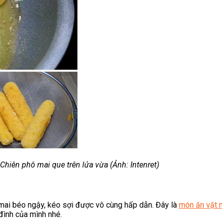
ời
Lạnh Dân Dụng
ạng
Chiên phô mai que trên lửa vừa (Ảnh: Intenret)
 mai béo ngậy, kéo sợi được vô cùng hấp dẫn. Đây là
món ăn vặt 
 đình của mình nhé.