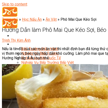
Skip to content
Trang chủ
»
Học Nấu Ăn
»
Ăn Vặt
»
Phô Mai Que Kéo Sợi
Hướng Dẫn làm Phô Mai Que Kéo Sợi, Béo
Trịnh Thị Kim Ánh
Đầu Bếp
Nếu là tín đồ của các món ăn vặt thì nhất định bạn đã từng thử
Bếp Trưởng Điều Hành
vị thơm ngon, béo ngậy hấp dẫn khó cưỡng. Làm phô mai que t
Nghiệp Vụ Bếp Trưởng
Hướng Nghiệp Á Âu bạn nhé.
Nghiệp Vụ Bếp Quốc Tế
Nghiệp Vụ Bếp Trưởng Bếp Việt
Nghiệp Vụ Bếp Trưởng Bếp Âu
Nghiệp Vụ Bếp Trưởng Bếp Á
Nghiệp Vụ Bếp Trưởng Bếp Nhật
Nghiệp Vụ Bếp Trưởng Bếp Hoa
Nghiệp Vụ Bếp Hàn
Nghiệp Vụ Bếp Thái
Nghiệp Vụ Bếp Chay
Nghiệp Vụ Quản Lý Bếp
Nghiệp Vụ Cấp Dưỡng