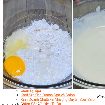
Content Marketing Đa Kênh
Digital Marketing Foundation
Bán Hàng Đa Kênh
Adobe Photoshop – Illustrator
Marketing Online Ngành F&B
Marketing Online Ngành Chăm Sóc Sắc Đẹp
Chuyên Đề Digital Marketing
Media Production
Chuyên Viên Tổ Chức Sự Kiện
Truyền Thông Đa Phương Tiện
Media Production
Nhiếp Ảnh Thương Mại
Sản Xuất Phim Kỹ Thuật Số
Biên Tập Video Cơ Bản Với Capcut
Dựng Phim Cơ Bản Với Adobe Premiere Pro
Sức Khỏe
Kỹ Thuật Viên Xoa Bóp Ấn Huyệt Trị Liệu
Chăm Sóc Người Cao Tuổi
Sắc Đẹp
Kỹ Thuật Viên Spa
Quản Lý Spa
Khởi Sự Kinh Doanh Spa và Salon
Pha 
Kinh Doanh Chuỗi và Nhượng Quyền Spa, Salon
Chăm Sóc Và Điều Trị Da