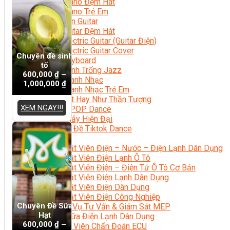
Học Piano Đệm Hát
Học Piano Trẻ Em
Học Đàn Guitar
Học Guitar Đệm Hát
Học Electric Guitar (Guitar Điện)
Học Electric Guitar Cover
Chuyên đề sinh
Học Keyboard
tố
Học Đánh Trống Jazz
600,000
₫
–
Học Thanh Nhạc
1,000,000
₫
Học Thanh Nhạc Trẻ Em
Học Hát Hay Như Thần Tượng
XEM NGAY!!!
Học K-POP Dance
Học Nhảy Hiện Đại
Chuyên Đề Tiktok Dance
Kỹ Thuật – Công Nghệ
Kỹ Thuật Viên Điện – Nước – Điện Lạnh Dân Dụng
Kỹ Thuật Viên Điện Lạnh Ô Tô
Kỹ Thuật Viên Điện – Điện Tử Ô Tô Cơ Bản
Kỹ Thuật Viên Điện Lạnh Dân Dụng
Kỹ Thuật Viên Điện Dân Dụng
Kỹ Thuật Viên Điện Công Nghiệp
Chuyên Đề Sữa
Nghiệp Vụ Tư Vấn & Giám Sát MEP
Hạt
Sửa Chữa Điện Lạnh Dân Dụng
600,000
₫
–
Chuyên Viên Chẩn Đoán ECU