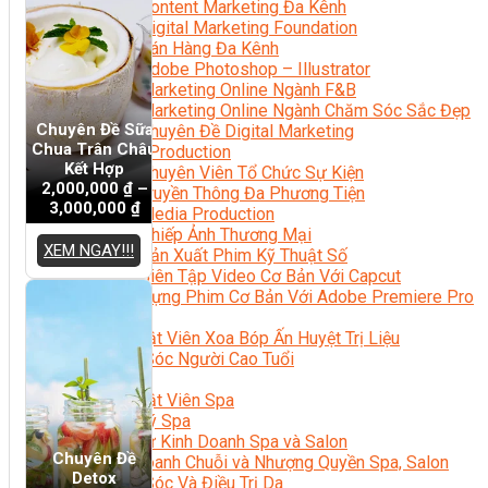
Content Marketing Đa Kênh
Digital Marketing Foundation
Bán Hàng Đa Kênh
Adobe Photoshop – Illustrator
Marketing Online Ngành F&B
Marketing Online Ngành Chăm Sóc Sắc Đẹp
Chuyên Đề Sữa
Chuyên Đề Digital Marketing
Chua Trân Châu
Media Production
Kết Hợp
Chuyên Viên Tổ Chức Sự Kiện
2,000,000
₫
–
Truyền Thông Đa Phương Tiện
3,000,000
₫
Media Production
Nhiếp Ảnh Thương Mại
XEM NGAY!!!
Sản Xuất Phim Kỹ Thuật Số
Biên Tập Video Cơ Bản Với Capcut
Dựng Phim Cơ Bản Với Adobe Premiere Pro
Sức Khỏe
Kỹ Thuật Viên Xoa Bóp Ấn Huyệt Trị Liệu
Chăm Sóc Người Cao Tuổi
Sắc Đẹp
Kỹ Thuật Viên Spa
Quản Lý Spa
Khởi Sự Kinh Doanh Spa và Salon
Chuyên Đề
Kinh Doanh Chuỗi và Nhượng Quyền Spa, Salon
Detox
Chăm Sóc Và Điều Trị Da