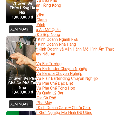
Nghiệp Vụ Bếp Phụ
Chuyên Đề
Điểm Tâm Hồng Kông
Thức Uống Hà
Eat Clean
Nội
Food Stylist
1,000,000
₫
Master Class
Bếp Gia Đình
XEM NGAY!!!
Học Nấu Ăn Mở Quán
Chuyên Đề Bếp Nóng
Khởi Sự Kinh Doanh Ngành F&B
Khởi Sự Kinh Doanh Nhà Hàng
Bí Quyết Kinh Doanh và Vận Hành Mô Hình Ẩm Thực
Video Dạy Nấu Ăn
Pha Chế
Nghiệp Vụ Bar Trưởng
Nghiệp Vụ Bartender Chuyên Nghiệp
Nghiệp Vụ Barista Chuyên Nghiệp
Chuyên Đề Pha
Nghiệp Vụ Flair Bartending Chuyên Nghiệp
Chế Cà Phê Tại
Nghiệp Vụ Pha Chế Đặc Biệt
Nhà
Nghiệp Vụ Pha Chế Tổng Hợp
1,600,000
₫
Nghiệp Vụ Quản Lý Bar
Chuyên Gia Cà Phê
Cà Phê Pha Máy
XEM NGAY!!!
Khởi Sự Kinh Doanh Cafe – Chuỗi Cafe
Bí Quyết Khởi Nghiệp Mô Hình Đồ Uống