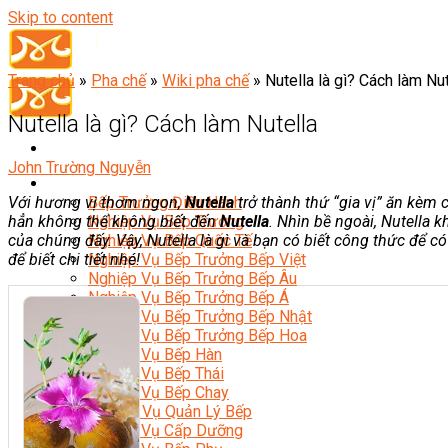
Skip to content
Trang chủ
»
Pha chế
»
Wiki pha chế
»
Nutella là gì? Cách làm Nut
Nutella là gì? Cách làm Nutella
John Trường Nguyễn
Đầu Bếp
Với hương vị thơm ngon,
Nutella
trở thành thứ “gia vị” ăn kèm 
Bếp Trưởng Điều Hành
hẳn không thể không biết đến
Nutella
. Nhìn bề ngoài, Nutella 
Nghiệp Vụ Bếp Trưởng
của chúng đấy. Vậy, Nutella là gì và bạn có biết công thức để c
Nghiệp Vụ Bếp Quốc Tế
để biết chi tiết nhé!
Nghiệp Vụ Bếp Trưởng Bếp Việt
Nghiệp Vụ Bếp Trưởng Bếp Âu
Nghiệp Vụ Bếp Trưởng Bếp Á
Nghiệp Vụ Bếp Trưởng Bếp Nhật
Nghiệp Vụ Bếp Trưởng Bếp Hoa
Nghiệp Vụ Bếp Hàn
Nghiệp Vụ Bếp Thái
Nghiệp Vụ Bếp Chay
Nghiệp Vụ Quản Lý Bếp
Nghiệp Vụ Cấp Dưỡng