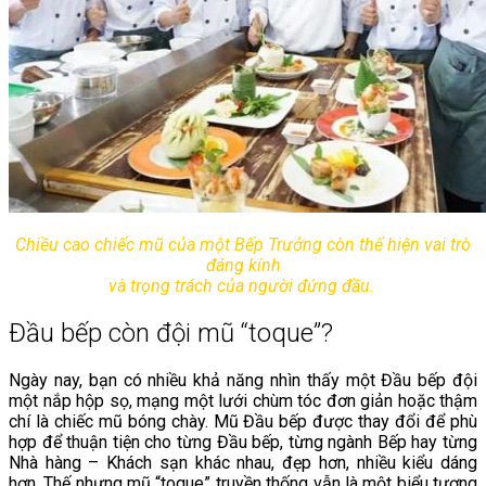
Chiều cao chiếc mũ của một Bếp Trưởng còn thể hiện
vai trò
đáng kính
và trọng trách của người đứng đầu.
Đầu bếp còn đội mũ “toque”?
Ngày nay, bạn có nhiều khả năng nhìn thấy một Đầu bếp đội
một nắp hộp sọ, mạng một lưới chùm tóc đơn giản hoặc thậm
chí là chiếc mũ bóng chày. Mũ Đầu bếp được thay đổi để phù
hợp để thuận tiện cho từng Đầu bếp, từng ngành Bếp hay từng
Nhà hàng – Khách sạn khác nhau, đẹp hơn, nhiều kiểu dáng
hơn. Thế nhưng mũ “toque” truyền thống vẫn là một biểu tượng