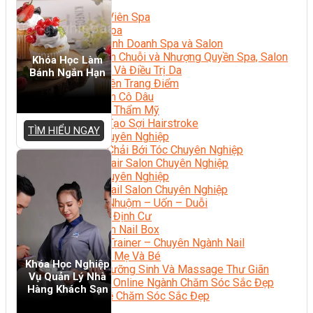
Sắc Đẹp
Kỹ Thuật Viên Spa
Quản Lý Spa
Khởi Sự Kinh Doanh Spa và Salon
Kinh Doanh Chuỗi và Nhượng Quyền Spa, Salon
Khóa Học Làm
Chăm Sóc Và Điều Trị Da
Bánh Ngắn Hạn
Chuyên Viên Trang Điểm
Trang Điểm Cô Dâu
Phun Xăm Thẩm Mỹ
Kỹ Thuật Tạo Sợi Hairstroke
TÌM HIỂU NGAY
Barber Chuyên Nghiệp
Kỹ Thuật Chải Bới Tóc Chuyên Nghiệp
Quản Lý Hair Salon Chuyên Nghiệp
Nối Mi Chuyên Nghiệp
Quản Lý Nail Salon Chuyên Nghiệp
Kỹ Thuật Nhuộm – Uốn – Duỗi
Nail Salon Định Cư
Kinh Doanh Nail Box
Train The Trainer – Chuyên Ngành Nail
Chăm Sóc Mẹ Và Bé
Khóa Học Nghiệp
Gội Đầu Dưỡng Sinh Và Massage Thư Giãn
Vụ Quản Lý Nhà
Marketing Online Ngành Chăm Sóc Sắc Đẹp
Hàng Khách Sạn
Chuyên Đề Chăm Sóc Sắc Đẹp
Âm Nhạc