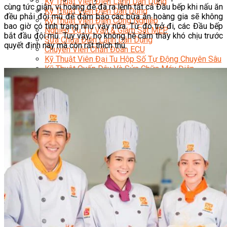
Kỹ Thuật Viên Điện Lạnh Dân Dụng
cùng tức giận, vị hoàng đế đã ra lệnh tất cả Đầu bếp khi nấu ăn
Kỹ Thuật Viên Điện Dân Dụng
đều phải đội mũ để đảm bảo các bữa ăn hoàng gia sẽ không
Kỹ Thuật Viên Điện Công Nghiệp
bao giờ có tình trạng như vậy nữa. Từ đó trở đi, các Đầu bếp
Nghiệp Vụ Tư Vấn & Giám Sát MEP
bắt đầu đội mũ. Tuy vậy, họ không hề cảm thấy khó chịu trước
Sửa Chữa Điện Lạnh Dân Dụng
quyết định này mà còn rất thích thú.
Chuyên Viên Chẩn Đoán ECU
Kỹ Thuật Viên Đại Tu Hộp Số Tự Động Chuyên Sâu
Kỹ Thuật Quấn Dây Và Sửa Chữa Máy Điện
Thiết Kế Lắp Đặt Hệ Thống Điện Năng Lượng Mặt
Trời
Kỹ Thuật Viên Điện Tử Chuyên Ngành Điện – Điện
Lạnh Dân Dụng
Ngành Khác
Quản Trị & Phát Triển Doanh Nghiệp
Giám Đốc Nhân Sự Chuyên Nghiệp
Quản Lý Cấp Trung Chuyên Nghiệp
Công Nghệ Thông Tin
Chuyên Viên Quản Trị Vận Hành Hệ Thống
An Ninh Mạng (Network Security)
Chuyên Viên Quản Trị Hệ Thống Và An Ninh
Mạng
Quản Trị Hệ Thống Linux
Quản Trị Vận Hành Microsoft Azure
Data Analyst (Phân Tích Dữ Liệu)