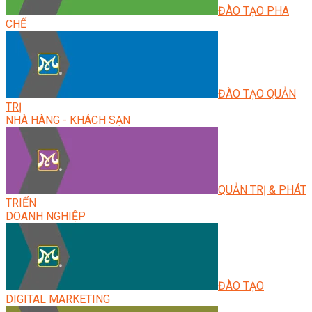
ĐÀO TẠO PHA
CHẾ
ĐÀO TẠO QUẢN
TRỊ
NHÀ HÀNG - KHÁCH SẠN
QUẢN TRỊ & PHÁT
TRIỂN
DOANH NGHIỆP
ĐÀO TẠO
DIGITAL MARKETING