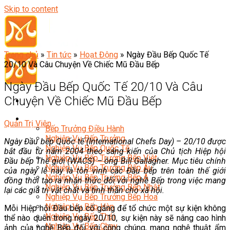
Skip to content
Trang chủ
»
Tin tức
»
Hoạt Động
»
Ngày Đầu Bếp Quốc Tế
20/10 Và Câu Chuyện Về Chiếc Mũ Đầu Bếp
Ngày Đầu Bếp Quốc Tế 20/10 Và Câu
Chuyện Về Chiếc Mũ Đầu Bếp
Đầu Bếp
Quản Trị Viên
Bếp Trưởng Điều Hành
Nghiệp Vụ Bếp Trưởng
Ngày Đầu bếp Quốc tế (International Chefs Day) – 20/10 được
Nghiệp Vụ Bếp Quốc Tế
bắt đầu từ năm 2004 theo sáng kiến của Chủ tịch Hiệp hội
Nghiệp Vụ Bếp Trưởng Bếp Việt
Đầu bếp Thế giới (WACS) – ông Bill Gallagher. Mục tiêu chính
Nghiệp Vụ Bếp Trưởng Bếp Âu
của ngày lễ này là tôn vinh các Đầu bếp trên toàn thế giới
Nghiệp Vụ Bếp Trưởng Bếp Á
đồng thời tạo ra nhận thức đối với nghề Bếp trong việc mang
Nghiệp Vụ Bếp Trưởng Bếp Nhật
lại các giá trị vật chất và tinh thần cho xã hội.
Nghiệp Vụ Bếp Trưởng Bếp Hoa
Nghiệp Vụ Bếp Hàn
Mỗi Hiệp hội Đầu bếp cố gắng để tổ chức một sự kiện không
Nghiệp Vụ Bếp Thái
thể nào quên trong ngày 20/10, sự kiện này sẽ nâng cao hình
Nghiệp Vụ Bếp Chay
ảnh của nghề Bếp đối với công chúng, mang nghệ thuật ẩm