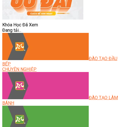
Khóa Học Đã Xem
Đang tải...
ĐÀO TẠO ĐẦU
BẾP
CHUYÊN NGHIỆP
ĐÀO TẠO LÀM
BÁNH