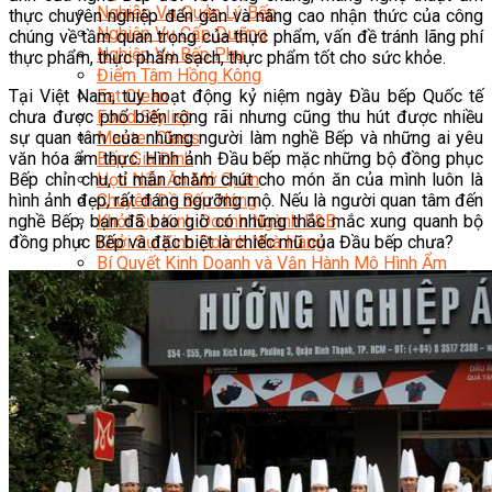
Nghiệp Vụ Quản Lý Bếp
thực chuyên nghiệp đến gần và nâng cao nhận thức của công
Nghiệp Vụ Cấp Dưỡng
chúng về tầm quan trọng của thực phẩm, vấn đề tránh lãng phí
Nghiệp Vụ Bếp Phụ
thực phẩm, thực phẩm sạch, thực phẩm tốt cho sức khỏe.
Điểm Tâm Hồng Kông
Tại Việt Nam, tuy hoạt động kỷ niệm ngày Đầu bếp Quốc tế
Eat Clean
chưa được phổ biến rộng rãi nhưng cũng thu hút được nhiều
Food Stylist
sự quan tâm của những người làm nghề Bếp và những ai yêu
Master Class
văn hóa ẩm thực. Hình ảnh Đầu bếp mặc những bộ đồng phục
Bếp Gia Đình
Bếp chỉn chu, tỉ mẫn chăm chút cho món ăn của mình luôn là
Học Nấu Ăn Mở Quán
hình ảnh đẹp, rất đáng ngưỡng mộ. Nếu là người quan tâm đến
Chuyên Đề Bếp Nóng
nghề Bếp, bạn đã bao giờ có những thắc mắc xung quanh bộ
Khởi Sự Kinh Doanh Ngành F&B
đồng phục Bếp và đặc biệt là chiếc mũ của Đầu bếp chưa?
Khởi Sự Kinh Doanh Nhà Hàng
Bí Quyết Kinh Doanh và Vận Hành Mô Hình Ẩm
Thực
Video Dạy Nấu Ăn
Pha Chế
Nghiệp Vụ Bar Trưởng
Nghiệp Vụ Bartender Chuyên Nghiệp
Nghiệp Vụ Barista Chuyên Nghiệp
Nghiệp Vụ Flair Bartending Chuyên Nghiệp
Nghiệp Vụ Pha Chế Đặc Biệt
Nghiệp Vụ Pha Chế Tổng Hợp
Nghiệp Vụ Quản Lý Bar