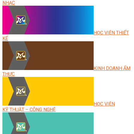
NHẠC
HỌC VIỆN THIẾT
KẾ
KINH DOANH ẨM
THỰC
HỌC VIỆN
KỸ THUẬT – CÔNG NGHỆ