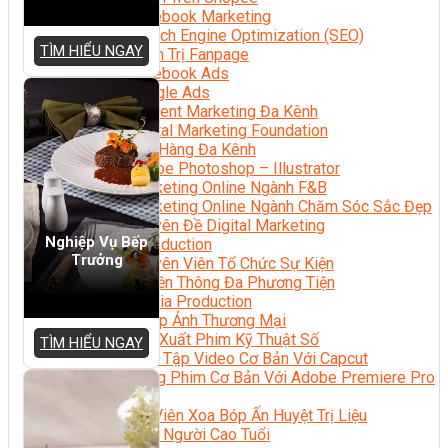
Facebook Marketing
Search Engine Optimization (SEO)
TÌM HIỂU NGAY
Quản Trị Fanpage
Facebook Ads
Google Ads
Content Marketing Đa Kênh
Digital Marketing Foundation
Bán Hàng Đa Kênh
Adobe Photoshop – Illustrator
Marketing Online Ngành F&B
Marketing Online Ngành Chăm Sóc Sắc Đẹp
Chuyên Đề Digital Marketing
Nghiệp Vụ Bếp
Media Production
Trưởng
Chuyên Viên Tổ Chức Sự Kiện
Truyền Thông Đa Phương Tiện
Media Production
Nhiếp Ảnh Thương Mại
Sản Xuất Phim Kỹ Thuật Số
TÌM HIỂU NGAY
Biên Tập Video Cơ Bản Với Capcut
Dựng Phim Cơ Bản Với Adobe Premiere Pro
Sức Khỏe
Kỹ Thuật Viên Xoa Bóp Ấn Huyệt Trị Liệu
Chăm Sóc Người Cao Tuổi