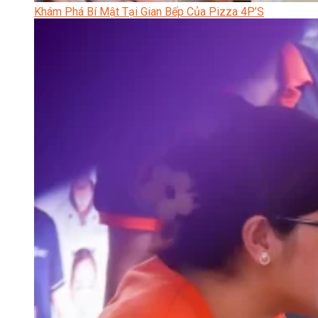
Khám Phá Bí Mật Tại Gian Bếp Của Pizza 4P’S