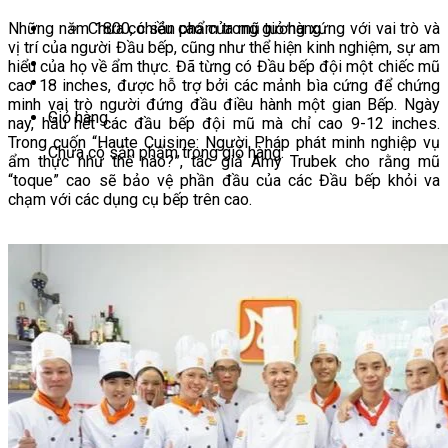
Chưa có sản phẩm trong giỏ hàng.
Những năm 1800, chiều cao của mũ tương xứng với vai trò và
vị trí của người Đầu bếp, cũng như thể hiện kinh nghiệm, sự am
hiểu của họ về ẩm thực. Đã từng có Đầu bếp đội một chiếc mũ
cao 18 inches, được hỗ trợ bởi các mảnh bìa cứng để chứng
minh vai trò người đứng đầu điều hành một gian Bếp. Ngày
Giỏ hàng
nay, hầu hết các đầu bếp đội mũ mà chỉ cao 9-12 inches.
Trong cuốn “Haute Cuisine: Người Pháp phát minh nghiệp vụ
Chưa có sản phẩm trong giỏ hàng.
ẩm thực như thế nào?”, tác giả Amy Trubek cho rằng mũ
“toque” cao sẽ bảo vệ phần đầu của các Đầu bếp khỏi va
chạm với các dụng cụ bếp trên cao.