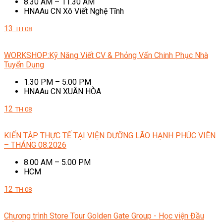
8.30 AM – 11.30 AM
HNAAu CN Xô Viết Nghệ Tĩnh
13
TH.08
WORKSHOP:Kỹ Năng Viết CV & Phỏng Vấn Chinh Phục Nhà
Tuyển Dụng
1.30 PM – 5.00 PM
HNAAu CN XUÂN HÒA
12
TH.08
KIẾN TẬP THỰC TẾ TẠI VIỆN DƯỠNG LÃO HẠNH PHÚC VIÊN
– THÁNG 08.2026
8.00 AM – 5.00 PM
HCM
12
TH.08
Chương trình Store Tour Golden Gate Group - Học viện Đầu