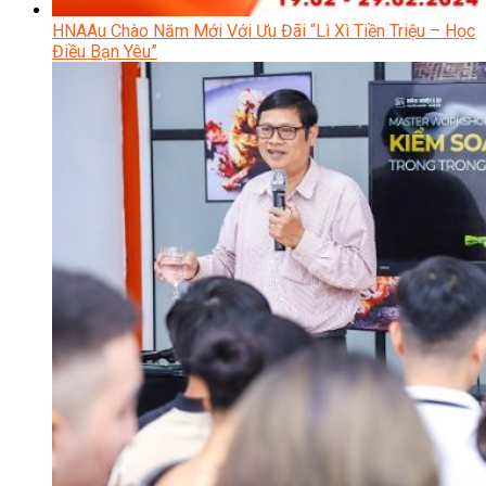
HNAAu Chào Năm Mới Với Ưu Đãi “Lì Xì Tiền Triệu – Học
Điều Bạn Yêu”