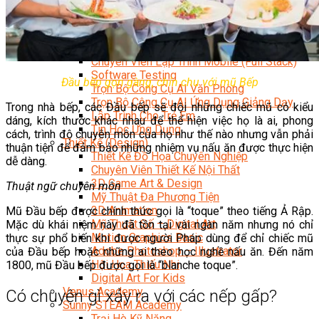
Data Visualization (Trực Quan Hóa Dữ Liệu)
Data System (Quản Trị Dữ Liệu)
Chuyên Viên Lập Trình (Full Stack)
Chuyên Viên Lập Trình Website (Full Stack)
Chuyên Viên Lập Trình Mobile (Full Stack)
Software Testing
Đầu bếp gọn gàng, chỉn chu với mũ Bếp
Trọn Bộ Công Cụ AI Văn Phòng
Trọn Bộ Công Cụ AI Ứng Dụng Giảng Dạy
Trong nhà bếp, các Đầu bếp sẽ đội những chiếc mũ có kiểu
Lập Trình Cho Trẻ Em
dáng, kích thước khác nhau để thể hiện việc họ là ai, phong
Tin Học Ứng Dụng
cách, trình độ chuyên môn của họ như thế nào nhưng vẫn phải
Thiết Kế (Design)
thuận tiện để đảm bảo những nhiệm vụ nấu ăn được thực hiện
Thiết Kế Đồ Họa Chuyên Nghiệp
dễ dàng.
Chuyên Viên Thiết Kế Nội Thất
3D Game Art & Design
Thuật ngữ chuyên môn
Mỹ Thuật Đa Phương Tiện
3D Animation
Mũ Đầu bếp được chính thức gọi là “toque” theo tiếng Ả Rập.
Mỹ Thuật Số – Digital Art
Mặc dù khái niệm này đã tồn tại vài ngàn năm nhưng nó chỉ
Motion Graphics Basic
thực sự phổ biến khi được người Pháp dùng để chỉ chiếc mũ
Adobe Photoshop – Illustrator
của Đầu bếp hoặc những ai theo học nghề nấu ăn. Đến năm
Hội Họa Thiếu Nhi
1800, mũ Đầu bếp được gọi là “blanche toque”.
Digital Art For Kids
Venus Academy
Có chuyện gì xảy ra với các nếp gấp?
Sunny STEAM Academy
Trại Hè Kỹ Năng