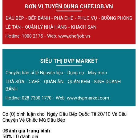
ĐƠN VỊ TUYỂN DỤNG CHEFJOB.VN
ĐẦU BẾP - BẾP BÁNH - PHA CHẾ - PHỤC VỤ - BUỒNG PHÒNG
LỄ TÂN - QUẢN LÝ NHÀ HÀNG - KHÁCH SẠN
Hotline: 1900 2175 - Web:
www.chefjob.vn
SIÊU THỊ ĐVP MARKET
Chuyên bán sỉ lẻ Nguyên liệu - Dụng cụ - Máy móc
TRÀ SỮA - CAFÉ - QUÁN ĂN - QUÁN KEM - KINH DOANH
BÁNH
Hotline: 028 7300 1770 - Web:
www.dvpmarket.com
Có (0) bình luận cho: Ngày Đầu Bếp Quốc Tế 20/10 Và Câu
Chuyện Về Chiếc Mũ Đầu Bếp
0
Đánh giá trung bình
5
0%
| 0 đánh giá