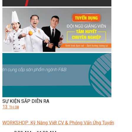
SỰ KIỆN SẮP DIỄN RA
13
TH.08
WORKSHOP: Kỹ Năng Viết CV & Phỏng Vấn Ứng Tuyển