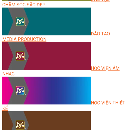
CHĂM SÓC SẮC ĐẸP
ĐÀO TẠO
MEDIA PRODUCTION
HỌC VIỆN ÂM
NHẠC
HỌC VIỆN THIẾT
KẾ