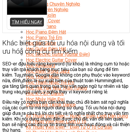
Nhạc Công Chuyên Nghiệp
Ca Sĩ Chuyên Nghiệp
Học Đàn Violin
Học Violin Cover
TÌM HIỂU NGAY
Học Đàn Piano
Học Piano Đệm Hát
Học Piano Trẻ Em
Khác biệt giữa tối ưu hóa nội dung và tối
Học Đàn Guitar
Học Guitar Đệm Hát
ưu hóa công cụ tìm kiếm
Học Electric Guitar (Guitar Điện)
Học Electric Guitar Cover
SEO-er đều hiểu rằng keyword (từ khóa) là những cụm từ hoặc
Học Keyboard
truy vấn mà khách hàng mục tiêu của bạn sử dụng để tìm
Học Đánh Trống Jazz
kiếm. Tuy nhiên, Google dần không còn phụ thuộc vào keyword
Học Thanh Nhạc
nữa, đỉnh điểm là sự xuất hiện của thuật toán Hummingbird,
Học Thanh Nhạc Trẻ Em
gia tăng tầm quan trọng của truy vấn ngôn ngữ tự nhiên và tập
Học Hát Hay Như Thần Tượng
trung vào ngữ cảnh, ý nghĩa thay vì keyword riêng lẻ.
Học K-POP Dance
Học Nhảy Hiện Đại
Điều này có nghĩa bạn cần khai thác chủ đề bám sát ngữ nghĩa
Chuyên Đề Tiktok Dance
của các cụm từ mà người dùng sử dụng. Tối ưu hóa nội dung
Kỹ Thuật – Công Nghệ
giúp đưa ra câu trả lời chi tiết và rõ nghĩa nhất cho truy vấn tìm
Kỹ Thuật Viên Điện – Nước – Điện Lạnh Dân Dụng
kiếm. Khi nội dung chạm đến được chủ đề, vấn đề liên quan,
Kỹ Thuật Viên Điện Lạnh Ô Tô
bạn sẽ nâng cao độ uy tín trong lĩnh vực hoạt động và cải thiện
Kỹ Thuật Viên Điện – Điện Tử Ô Tô Cơ Bản
thứ hạng.