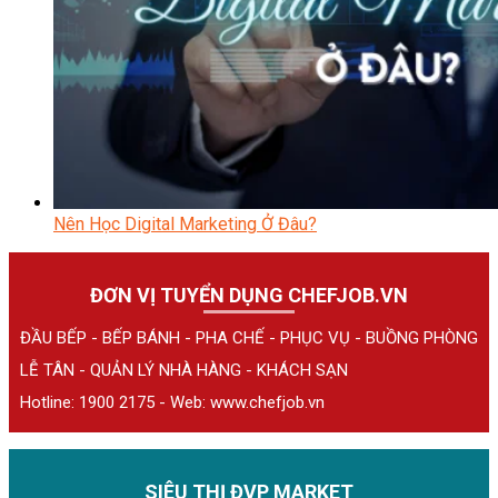
Nên Học Digital Marketing Ở Đâu?
ĐƠN VỊ TUYỂN DỤNG CHEFJOB.VN
ĐẦU BẾP - BẾP BÁNH - PHA CHẾ - PHỤC VỤ - BUỒNG PHÒNG
LỄ TÂN - QUẢN LÝ NHÀ HÀNG - KHÁCH SẠN
Hotline: 1900 2175 - Web:
www.chefjob.vn
SIÊU THỊ ĐVP MARKET