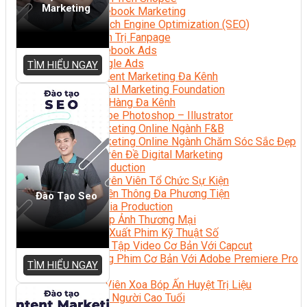
Marketing
Facebook Marketing
Search Engine Optimization (SEO)
Quản Trị Fanpage
Facebook Ads
Google Ads
TÌM HIỂU NGAY
Content Marketing Đa Kênh
Digital Marketing Foundation
Bán Hàng Đa Kênh
Adobe Photoshop – Illustrator
Marketing Online Ngành F&B
Marketing Online Ngành Chăm Sóc Sắc Đẹp
Chuyên Đề Digital Marketing
Media Production
Chuyên Viên Tổ Chức Sự Kiện
Truyền Thông Đa Phương Tiện
Đào Tạo Seo
Media Production
Nhiếp Ảnh Thương Mại
Sản Xuất Phim Kỹ Thuật Số
Biên Tập Video Cơ Bản Với Capcut
Dựng Phim Cơ Bản Với Adobe Premiere Pro
TÌM HIỂU NGAY
Sức Khỏe
Kỹ Thuật Viên Xoa Bóp Ấn Huyệt Trị Liệu
Chăm Sóc Người Cao Tuổi