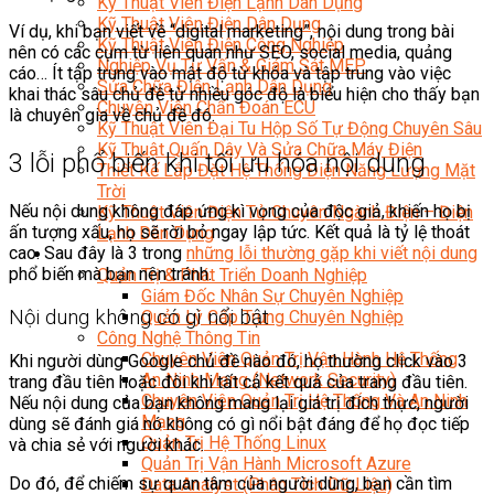
Kỹ Thuật Viên Điện Lạnh Dân Dụng
Kỹ Thuật Viên Điện Dân Dụng
Ví dụ, khi bạn viết về “digital marketing”, nội dung trong bài
Kỹ Thuật Viên Điện Công Nghiệp
nên có các cụm từ liên quan như SEO, social media, quảng
Nghiệp Vụ Tư Vấn & Giám Sát MEP
cáo… Ít tập trung vào mật độ từ khóa và tập trung vào việc
Sửa Chữa Điện Lạnh Dân Dụng
khai thác sâu chủ đề từ nhiều góc độ là biểu hiện cho thấy bạn
Chuyên Viên Chẩn Đoán ECU
là chuyên gia về chủ đề đó.
Kỹ Thuật Viên Đại Tu Hộp Số Tự Động Chuyên Sâu
Kỹ Thuật Quấn Dây Và Sửa Chữa Máy Điện
3 lỗi phổ biến khi tối ưu hóa nội dung
Thiết Kế Lắp Đặt Hệ Thống Điện Năng Lượng Mặt
Trời
Nếu nội dung không đáp ứng kì vọng của độc giả, khiến họ bị
Kỹ Thuật Viên Điện Tử Chuyên Ngành Điện – Điện
ấn tượng xấu, họ sẽ rời bỏ ngay lập tức. Kết quả là tỷ lệ thoát
Lạnh Dân Dụng
cao. Sau đây là 3 trong
những lỗi thường gặp khi viết nội dung
Ngành Khác
phổ biến mà bạn nên tránh.
Quản Trị & Phát Triển Doanh Nghiệp
Giám Đốc Nhân Sự Chuyên Nghiệp
Nội dung không có gì nổi bật
Quản Lý Cấp Trung Chuyên Nghiệp
Công Nghệ Thông Tin
Chuyên Viên Quản Trị Vận Hành Hệ Thống
Khi người dùng Google chủ đề nào đó, họ thường click vào 3
An Ninh Mạng (Network Security)
trang đầu tiên hoặc đôi khi tất cả kết quả của trang đầu tiên.
Chuyên Viên Quản Trị Hệ Thống Và An Ninh
Nếu nội dung của bạn không mang lại giá trị đích thực, người
Mạng
dùng sẽ đánh giá nó không có gì nổi bật đáng để họ đọc tiếp
Quản Trị Hệ Thống Linux
và chia sẻ với người khác.
Quản Trị Vận Hành Microsoft Azure
Do đó, để chiếm sự quan tâm của người dùng, bạn cần tìm
Data Analyst (Phân Tích Dữ Liệu)