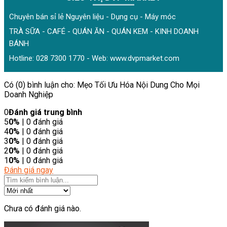
Chuyên bán sỉ lẻ Nguyên liệu - Dụng cụ - Máy móc
TRÀ SỮA - CAFÉ - QUÁN ĂN - QUÁN KEM - KINH DOANH
BÁNH
Hotline: 028 7300 1770 - Web:
www.dvpmarket.com
Có (0) bình luận cho: Mẹo Tối Ưu Hóa Nội Dung Cho Mọi
Doanh Nghiệp
0
Đánh giá trung bình
5
0%
| 0 đánh giá
4
0%
| 0 đánh giá
3
0%
| 0 đánh giá
2
0%
| 0 đánh giá
1
0%
| 0 đánh giá
Đánh giá ngay
Chưa có đánh giá nào.