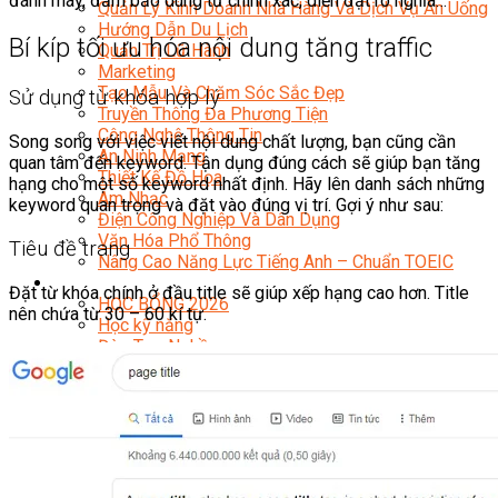
đánh máy, đảm bảo dùng từ chính xác, diễn đạt rõ nghĩa…
Quản Lý Kinh Doanh Nhà Hàng Và Dịch Vụ Ăn Uống
Hướng Dẫn Du Lịch
Bí kíp tối ưu hóa nội dung tăng traffic
Quản Trị Lữ Hành
Marketing
Tạo Mẫu Và Chăm Sóc Sắc Đẹp
Sử dụng từ khóa hợp lý
Truyền Thông Đa Phương Tiện
Công Nghệ Thông Tin
Song song với việc viết nội dung chất lượng, bạn cũng cần
An Ninh Mạng
quan tâm đến keyword. Tận dụng đúng cách sẽ giúp bạn tăng
Thiết Kế Đồ Họa
hạng cho một số keyword nhất định. Hãy lên danh sách những
Âm Nhạc
keyword quan trọng và đặt vào đúng vị trí. Gợi ý như sau:
Điện Công Nghiệp Và Dân Dụng
Văn Hóa Phổ Thông
Tiêu đề trang
Nâng Cao Năng Lực Tiếng Anh – Chuẩn TOEIC
Tin Tức
Đặt từ khóa chính ở đầu title sẽ giúp xếp hạng cao hơn. Title
HỌC BỔNG 2026
nên chứa từ 30 – 60 kí tự.
Học kỹ năng
Đào Tạo Nghề
Hoạt Động
Văn Hóa Ẩm Thực Việt Nam
Sự Kiện Hướng Nghiệp Á Âu
Siêu Thị ĐVP Market