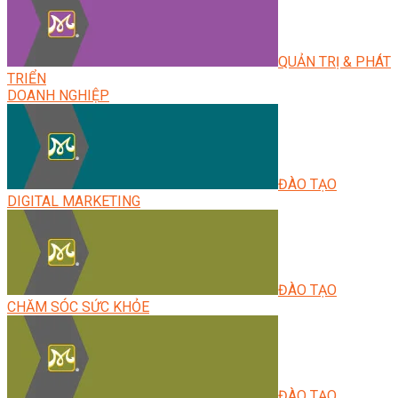
QUẢN TRỊ & PHÁT
TRIỂN
DOANH NGHIỆP
ĐÀO TẠO
DIGITAL MARKETING
ĐÀO TẠO
CHĂM SÓC SỨC KHỎE
ĐÀO TẠO