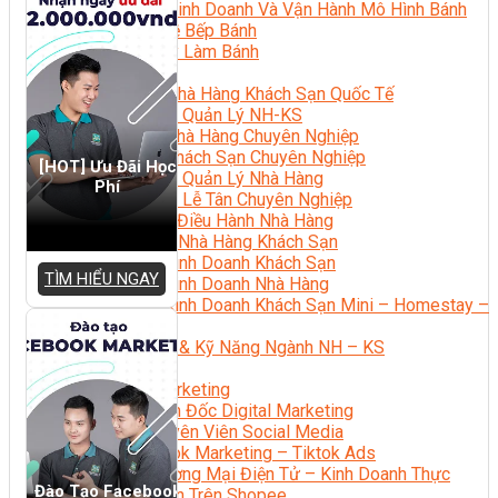
Bí Quyết Kinh Doanh Và Vận Hành Mô Hình Bánh
Chuyên Đề Bếp Bánh
Video Dạy Làm Bánh
Quản Trị NHKS
Quản Trị Nhà Hàng Khách Sạn Quốc Tế
Nghiệp Vụ Quản Lý NH-KS
Quản Lý Nhà Hàng Chuyên Nghiệp
Quản Lý Khách Sạn Chuyên Nghiệp
[HOT] Ưu Đãi Học
Nghiệp Vụ Quản Lý Nhà Hàng
Phí
Nghiệp Vụ Lễ Tân Chuyên Nghiệp
Giám Đốc Điều Hành Nhà Hàng
Tiếng Anh Nhà Hàng Khách Sạn
Khởi Sự Kinh Doanh Khách Sạn
TÌM HIỂU NGAY
Khởi Sự Kinh Doanh Nhà Hàng
Khởi Sự Kinh Doanh Khách Sạn Mini – Homestay –
AirBnB
Kiến Thức & Kỹ Năng Ngành NH – KS
Marketing
Digital Marketing
Giám Đốc Digital Marketing
Chuyên Viên Social Media
Tiktok Marketing – Tiktok Ads
Thương Mại Điện Tử – Kinh Doanh Thực
Đào Tạo Facebook
Chiến Trên Shopee