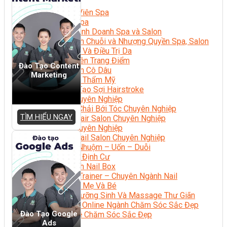
Sắc Đẹp
Kỹ Thuật Viên Spa
Quản Lý Spa
Khởi Sự Kinh Doanh Spa và Salon
Kinh Doanh Chuỗi và Nhượng Quyền Spa, Salon
Chăm Sóc Và Điều Trị Da
Chuyên Viên Trang Điểm
Đào Tạo Content
Trang Điểm Cô Dâu
Marketing
Phun Xăm Thẩm Mỹ
Kỹ Thuật Tạo Sợi Hairstroke
Barber Chuyên Nghiệp
Kỹ Thuật Chải Bới Tóc Chuyên Nghiệp
TÌM HIỂU NGAY
Quản Lý Hair Salon Chuyên Nghiệp
Nối Mi Chuyên Nghiệp
Quản Lý Nail Salon Chuyên Nghiệp
Kỹ Thuật Nhuộm – Uốn – Duỗi
Nail Salon Định Cư
Kinh Doanh Nail Box
Train The Trainer – Chuyên Ngành Nail
Chăm Sóc Mẹ Và Bé
Gội Đầu Dưỡng Sinh Và Massage Thư Giãn
Marketing Online Ngành Chăm Sóc Sắc Đẹp
Đào Tạo Google
Chuyên Đề Chăm Sóc Sắc Đẹp
Ads
Âm Nhạc