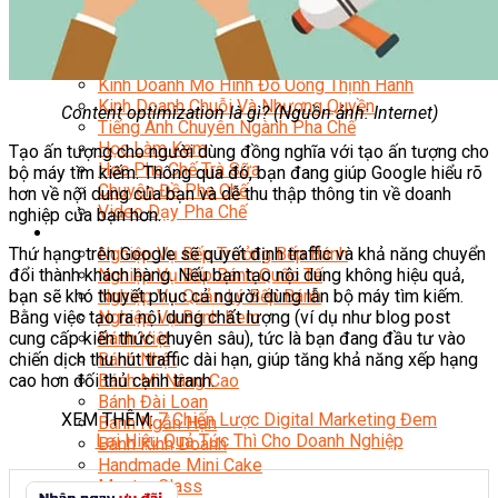
Chuyên Gia Cà Phê
Cà Phê Pha Máy
Khởi Sự Kinh Doanh Cafe – Chuỗi Cafe
Bí Quyết Khởi Nghiệp Mô Hình Đồ Uống
Kinh Doanh Mô Hình Đồ Uống Thịnh Hành
Kinh Doanh Chuỗi Và Nhượng Quyền
Content optimization là gì? (Nguồn ảnh: Internet)
Tiếng Anh Chuyên Ngành Pha Chế
Học Làm Kem
Tạo ấn tượng cho người dùng đồng nghĩa với tạo ấn tượng cho
Học Pha Chế Trà Sữa
bộ máy tìm kiếm. Thông qua đó, bạn đang giúp Google hiểu rõ
Chuyên Đề Pha Chế
hơn về nội dung của bạn và dễ thu thập thông tin về doanh
Video Dạy Pha Chế
nghiệp của bạn hơn.
Làm Bánh
Thứ hạng trên Google sẽ quyết định traffic và khả năng chuyển
Nghiệp Vụ Bếp Trưởng Bếp Bánh
đổi thành khách hàng. Nếu bạn tạo nội dung không hiệu quả,
Nghiệp Vụ Bếp Bánh Quốc Tế
bạn sẽ khó thuyết phục cả người dùng lẫn bộ máy tìm kiếm.
Nghiệp Vụ Quản Lý Bếp Bánh
Bằng việc tạo ra nội dung chất lượng (ví dụ như blog post
Nghiệp Vụ Bánh Kem
cung cấp kiến thức chuyên sâu), tức là bạn đang đầu tư vào
Bánh Việt
chiến dịch thu hút traffic dài hạn, giúp tăng khả năng xếp hạng
Bánh Nhật
cao hơn đối thủ cạnh tranh.
Bánh Mì Nâng Cao
Bánh Đài Loan
XEM THÊM:
7 Chiến Lược Digital Marketing Đem
Bánh Ngắn Hạn
Lại Hiệu Quả Tức Thì Cho Doanh Nghiệp
Bánh Kinh Doanh
Handmade Mini Cake
Master Class