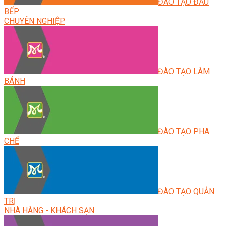
ĐÀO TẠO ĐẦU
BẾP
CHUYÊN NGHIỆP
ĐÀO TẠO LÀM
BÁNH
ĐÀO TẠO PHA
CHẾ
ĐÀO TẠO QUẢN
TRỊ
NHÀ HÀNG - KHÁCH SẠN