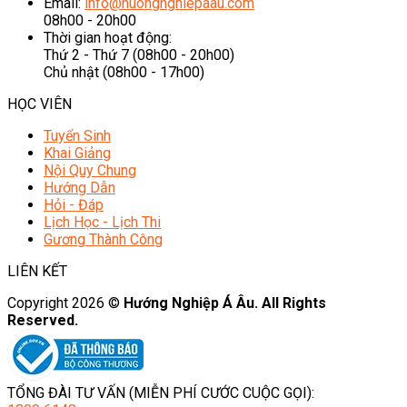
Email:
info@huongnghiepaau.com
08h00 - 20h00
Thời gian hoạt động:
Thứ 2 - Thứ 7 (08h00 - 20h00)
Chủ nhật (08h00 - 17h00)
HỌC VIÊN
Tuyển Sinh
Khai Giảng
Nội Quy Chung
Hướng Dẫn
Hỏi - Đáp
Lịch Học - Lịch Thi
Gương Thành Công
LIÊN KẾT
Copyright 2026 ©
Hướng Nghiệp Á Âu. All Rights
Reserved.
TỔNG ĐÀI TƯ VẤN (MIỄN PHÍ CƯỚC CUỘC GỌI):