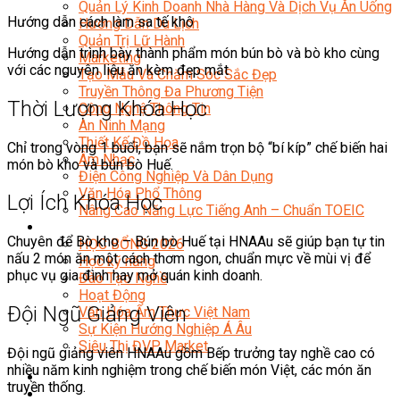
Quản Lý Kinh Doanh Nhà Hàng Và Dịch Vụ Ăn Uống
Hướng dẫn cách làm sa tế khô
Hướng Dẫn Du Lịch
Quản Trị Lữ Hành
Hướng dẫn trình bày thành phẩm món bún bò và bò kho cùng
Marketing
với các nguyên liệu ăn kèm đẹp mắt
Tạo Mẫu Và Chăm Sóc Sắc Đẹp
Truyền Thông Đa Phương Tiện
Thời Lượng Khóa Học
Công Nghệ Thông Tin
An Ninh Mạng
Thiết Kế Đồ Họa
Chỉ trong vòng 1 buổi, bạn sẽ nắm trọn bộ “bí kíp” chế biến hai
Âm Nhạc
món bò kho và bún bò Huế.
Điện Công Nghiệp Và Dân Dụng
Văn Hóa Phổ Thông
Lợi Ích Khóa Học
Nâng Cao Năng Lực Tiếng Anh – Chuẩn TOEIC
Tin Tức
Chuyên để Bò kho – Bún bò Huế tại HNAAu sẽ giúp bạn tự tin
HỌC BỔNG 2026
nấu 2 món ăn một cách thơm ngon, chuẩn mực về mùi vị để
Học kỹ năng
phục vụ gia đình hay mở quán kinh doanh.
Đào Tạo Nghề
Hoạt Động
Đội Ngũ Giảng Viên
Văn Hóa Ẩm Thực Việt Nam
Sự Kiện Hướng Nghiệp Á Âu
Siêu Thị ĐVP Market
Đội ngũ giảng viên HNAAu gồm Bếp trưởng tay nghề cao có
nhiều năm kinh nghiệm trong chế biến món Việt, các món ăn
truyền thống.