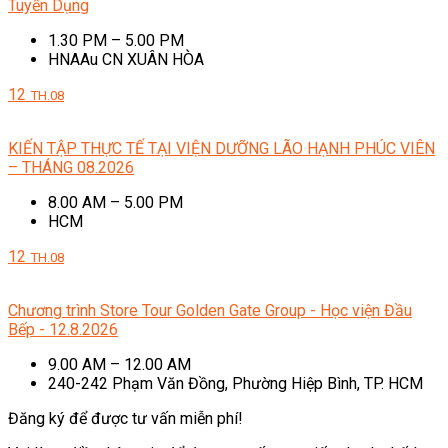
Tuyển Dụng
1.30 PM – 5.00 PM
HNAAu CN XUÂN HÒA
12
TH.08
KIẾN TẬP THỰC TẾ TẠI VIỆN DƯỠNG LÃO HẠNH PHÚC VIÊN
– THÁNG 08.2026
8.00 AM – 5.00 PM
HCM
12
TH.08
Chương trình Store Tour Golden Gate Group - Học viện Đầu
Bếp - 12.8.2026
9.00 AM – 12.00 AM
240-242 Phạm Văn Đồng, Phường Hiệp Bình, TP. HCM
Đăng ký để được tư vấn miễn phí!