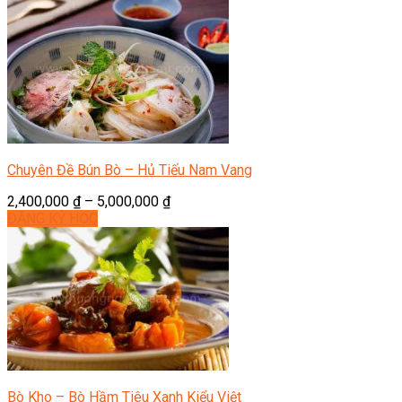
Chuyên Đề Bún Bò – Hủ Tiếu Nam Vang
2,400,000
₫
–
5,000,000
₫
ĐĂNG KÝ HỌC
Bò Kho – Bò Hầm Tiêu Xanh Kiểu Việt