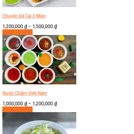
Chuyên Đề Gà 3 Món
1,200,000
₫
–
1,500,000
₫
ĐĂNG KÝ HỌC
Nước Chấm Việt Nam
1,000,000
₫
–
1,200,000
₫
ĐĂNG KÝ HỌC