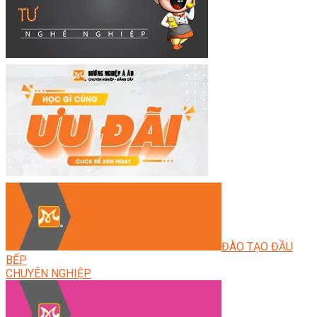
ĐÀO TẠO ĐẦU
BẾP
CHUYÊN NGHIỆP