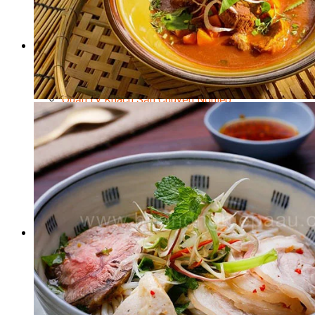
Bí Quyết Kinh Doanh Và Vận Hành Mô Hình Bánh
Chuyên Đề Bếp Bánh
Video Dạy Làm Bánh
Quản Trị NHKS
Quản Trị Nhà Hàng Khách Sạn Quốc Tế
Nghiệp Vụ Quản Lý NH-KS
Quản Lý Nhà Hàng Chuyên Nghiệp
Quản Lý Khách Sạn Chuyên Nghiệp
Nghiệp Vụ Quản Lý Nhà Hàng
Nghiệp Vụ Lễ Tân Chuyên Nghiệp
Giám Đốc Điều Hành Nhà Hàng
Tiếng Anh Nhà Hàng Khách Sạn
Khởi Sự Kinh Doanh Khách Sạn
Khởi Sự Kinh Doanh Nhà Hàng
Khởi Sự Kinh Doanh Khách Sạn Mini – Homestay –
AirBnB
Kiến Thức & Kỹ Năng Ngành NH – KS
Marketing
Digital Marketing
Giám Đốc Digital Marketing
Chuyên Viên Social Media
Tiktok Marketing – Tiktok Ads
Thương Mại Điện Tử – Kinh Doanh Thực
Chiến Trên Shopee