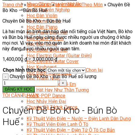
Nhạc Công Chuyên Nghiệp
Trang chủ
»
Học nấu ăn
»
Học Nấu Ăn Theo Món
»
Chuyên Đề
Ca Sĩ Chuyên Nghiệp
Bò Kho – Bún Bò Huế
Học Đàn Violin
Chuyên Đề Bò Kho – Bún Bò Huế
Học Violin Cover
Học Đàn Piano
Là hai món ăn bình dân hấp dẫn nổi tiếng của Việt Nam, Bò kho
Học Piano Đệm Hát
và Bún bò Huế ngày càng được nhiều người ưa chuộng ở khắp
Học Piano Trẻ Em
mọi nơi. Vì vậy, việc mở quán ăn kinh doanh hai món đắt khách
Học Đàn Guitar
này đang được nhiều người quan tâm.
Học Guitar Đệm Hát
Học Electric Guitar (Guitar Điện)
1,400,000
₫
–
3,000,000
₫
Học Electric Guitar Cover
Học Keyboard
Chọn hình thức học
Chọn lại
Học Đánh Trống Jazz
Chuyên Đề Bò Kho - Bún Bò Huế số lượng
Học Thanh Nhạc
Học Thanh Nhạc Trẻ Em
ĐĂNG KÝ HỌC
Học Hát Hay Như Thần Tượng
TÔI CẦN TƯ VẤN
Học K-POP Dance
Học Nhảy Hiện Đại
Chuyên Đề Tiktok Dance
Chuyên Đề Bò Kho - Bún Bò
Kỹ Thuật – Công Nghệ
Kỹ Thuật Viên Điện – Nước – Điện Lạnh Dân Dụng
Huế
Kỹ Thuật Viên Điện Lạnh Ô Tô
Kỹ Thuật Viên Điện – Điện Tử Ô Tô Cơ Bản