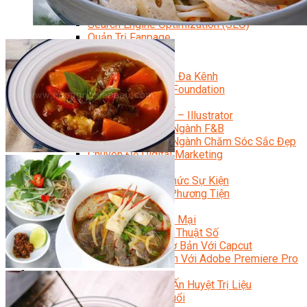
Facebook Marketing
Search Engine Optimization (SEO)
Quản Trị Fanpage
Facebook Ads
Google Ads
Content Marketing Đa Kênh
Digital Marketing Foundation
Bán Hàng Đa Kênh
Adobe Photoshop – Illustrator
Marketing Online Ngành F&B
Marketing Online Ngành Chăm Sóc Sắc Đẹp
Chuyên Đề Digital Marketing
Media Production
Chuyên Viên Tổ Chức Sự Kiện
Truyền Thông Đa Phương Tiện
Media Production
Nhiếp Ảnh Thương Mại
Sản Xuất Phim Kỹ Thuật Số
Biên Tập Video Cơ Bản Với Capcut
Dựng Phim Cơ Bản Với Adobe Premiere Pro
Sức Khỏe
Kỹ Thuật Viên Xoa Bóp Ấn Huyệt Trị Liệu
Chăm Sóc Người Cao Tuổi