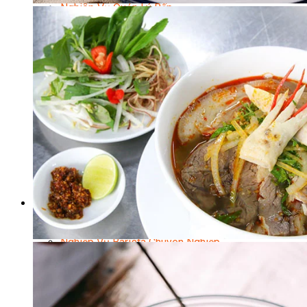
Nghiệp Vụ Quản Lý Bếp
Nghiệp Vụ Cấp Dưỡng
Nghiệp Vụ Bếp Phụ
Điểm Tâm Hồng Kông
Eat Clean
Food Stylist
Master Class
Bếp Gia Đình
Học Nấu Ăn Mở Quán
Chuyên Đề Bếp Nóng
Khởi Sự Kinh Doanh Ngành F&B
Khởi Sự Kinh Doanh Nhà Hàng
Bí Quyết Kinh Doanh và Vận Hành Mô Hình Ẩm
Thực
Video Dạy Nấu Ăn
Pha Chế
Nghiệp Vụ Bar Trưởng
Nghiệp Vụ Bartender Chuyên Nghiệp
Nghiệp Vụ Barista Chuyên Nghiệp
Nghiệp Vụ Flair Bartending Chuyên Nghiệp
Nghiệp Vụ Pha Chế Đặc Biệt
Nghiệp Vụ Pha Chế Tổng Hợp
Nghiệp Vụ Quản Lý Bar