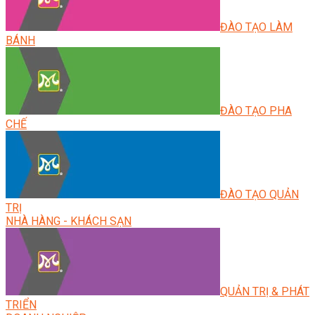
ĐÀO TẠO LÀM
BÁNH
ĐÀO TẠO PHA
CHẾ
ĐÀO TẠO QUẢN
TRỊ
NHÀ HÀNG - KHÁCH SẠN
QUẢN TRỊ & PHÁT
TRIỂN