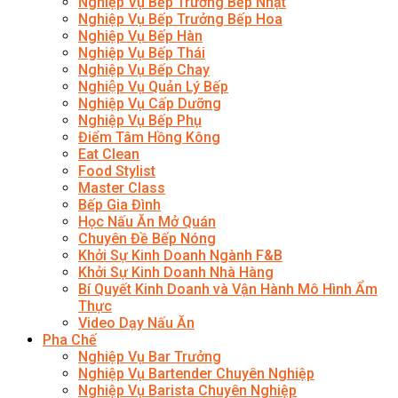
Nghiệp Vụ Bếp Trưởng Bếp Nhật
Nghiệp Vụ Bếp Trưởng Bếp Hoa
Nghiệp Vụ Bếp Hàn
Nghiệp Vụ Bếp Thái
Nghiệp Vụ Bếp Chay
Nghiệp Vụ Quản Lý Bếp
Nghiệp Vụ Cấp Dưỡng
Nghiệp Vụ Bếp Phụ
Điểm Tâm Hồng Kông
Eat Clean
Food Stylist
Master Class
Bếp Gia Đình
Học Nấu Ăn Mở Quán
Chuyên Đề Bếp Nóng
Khởi Sự Kinh Doanh Ngành F&B
Khởi Sự Kinh Doanh Nhà Hàng
Bí Quyết Kinh Doanh và Vận Hành Mô Hình Ẩm
Thực
Video Dạy Nấu Ăn
Pha Chế
Nghiệp Vụ Bar Trưởng
Nghiệp Vụ Bartender Chuyên Nghiệp
Nghiệp Vụ Barista Chuyên Nghiệp