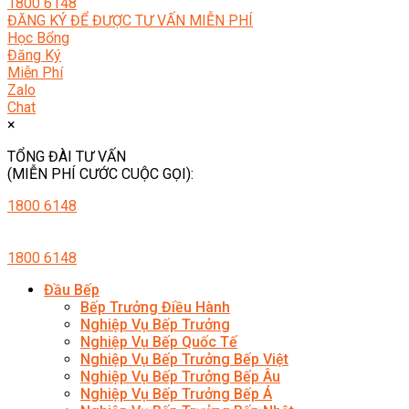
1800 6148
ĐĂNG KÝ ĐỂ ĐƯỢC TƯ VẤN MIỄN PHÍ
Học Bổng
Đăng Ký
Miễn Phí
Zalo
Chat
×
TỔNG ĐÀI TƯ VẤN
(MIỄN PHÍ CƯỚC CUỘC GỌI):
1800 6148
1800 6148
Đầu Bếp
Bếp Trưởng Điều Hành
Nghiệp Vụ Bếp Trưởng
Nghiệp Vụ Bếp Quốc Tế
Nghiệp Vụ Bếp Trưởng Bếp Việt
Nghiệp Vụ Bếp Trưởng Bếp Âu
Nghiệp Vụ Bếp Trưởng Bếp Á