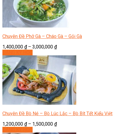
Chuyên Đề Phở Gà – Cháo Gà – Gỏi Gà
1,400,000
₫
–
3,000,000
₫
ĐĂNG KÝ HỌC
Chuyên Đề Bò Né – Bò Lúc Lắc – Bò Bít Tết Kiểu Việt
1,200,000
₫
–
1,500,000
₫
ĐĂNG KÝ HỌC