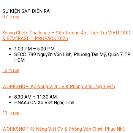
SỰ KIỆN SẮP DIỄN RA
07
TH.08
Young Chefs Challenge – Đấu Trường Ẩm Thực Tại VIETFOOD
& BEVERAGE – PROPACK 2026
1.00 PM – 5.00 PM
SECC, 799 Nguyễn Văn Linh, Phường Tân Mỹ, Quận 7, TP.
HCM.
13
TH.08
WORKSHOP: Kỹ Năng Viết CV & Phỏng Vấn Ứng Tuyển
8.30 AM – 11.30 AM
HNAAu CN Xô Viết Nghệ Tĩnh
13
TH.08
WORKSHOP:Kỹ Năng Viết CV & Phỏng Vấn Chinh Phục Nhà