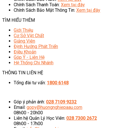
Chính Sách Thanh Toán:
Xem tại đây
Chính Sách Bảo Mật Thông Tin:
Xem tại đây
TÌM HIỂU THÊM
Giới Thiệu
Cơ Sở Vật Chất
Giảng Viên
Định Hướng Phát Triển
Điều Khoản
Góp Ý - Liên Hệ
Hệ Thống Chi Nhánh
THÔNG TIN LIÊN HỆ
Tổng đài tư vấn:
1800 6148
08h00 - 20h00 (Miễn phí cước gọi)
Góp ý phản ánh:
028 7109 9232
Email:
gopy@huongnghiepaau.com
08h00 - 20h00
Liên hệ Quản Lý Học Viên:
028 7300 2672
08h00 - 17h00