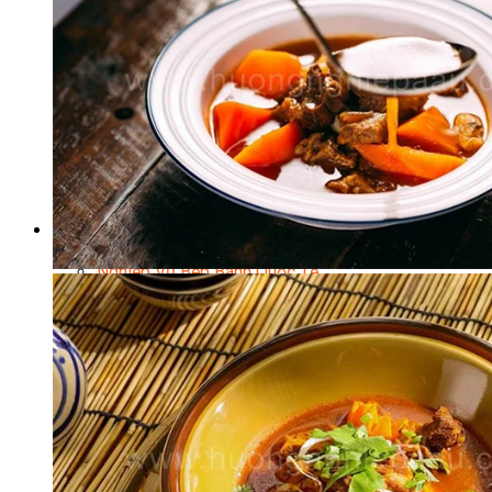
Chuyên Gia Cà Phê
Cà Phê Pha Máy
Khởi Sự Kinh Doanh Cafe – Chuỗi Cafe
Bí Quyết Khởi Nghiệp Mô Hình Đồ Uống
Kinh Doanh Mô Hình Đồ Uống Thịnh Hành
Kinh Doanh Chuỗi Và Nhượng Quyền
Tiếng Anh Chuyên Ngành Pha Chế
Học Làm Kem
Học Pha Chế Trà Sữa
Chuyên Đề Pha Chế
Video Dạy Pha Chế
Làm Bánh
Nghiệp Vụ Bếp Trưởng Bếp Bánh
Nghiệp Vụ Bếp Bánh Quốc Tế
Nghiệp Vụ Quản Lý Bếp Bánh
Nghiệp Vụ Bánh Kem
Bánh Việt
Bánh Nhật
Bánh Mì Nâng Cao
Bánh Đài Loan
Bánh Ngắn Hạn
Bánh Kinh Doanh
Handmade Mini Cake
Master Class