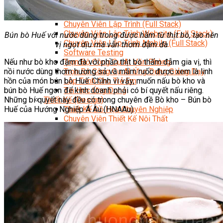
Data Visualization (Trực Quan Hóa Dữ Liệu)
Data System (Quản Trị Dữ Liệu)
Chuyên Viên Lập Trình (Full Stack)
Chuyên Viên Lập Trình Website (Full Stack)
Bún bò Huế với nước dùng trong được hầm từ thịt bò, tạo nên
Chuyên Viên Lập Trình Mobile (Full Stack)
vị ngọt dịu mà vẫn thơm đậm đà
Software Testing
Nếu như bò kho đậm đà với phần thịt bò thấm đẫm gia vị, thì
Trọn Bộ Công Cụ AI Văn Phòng
nồi nước dùng thơm hương sả và mắm ruốc được xem là linh
Trọn Bộ Công Cụ AI Ứng Dụng Giảng Dạy
hồn của món bún bò Huế. Chính vì vậy, muốn nấu bò kho và
Lập Trình Cho Trẻ Em
bún bò Huế ngon để kinh doanh phải có bí quyết nấu riêng.
Tin Học Ứng Dụng
Những bí quyết này đều có trong chuyên đề Bò kho – Bún bò
Thiết Kế (Design)
Huế của Hướng Nghiệp Á Âu (HNAAu).
Thiết Kế Đồ Họa Chuyên Nghiệp
Chuyên Viên Thiết Kế Nội Thất
3D Game Art & Design
Mỹ Thuật Đa Phương Tiện
3D Animation
Mỹ Thuật Số – Digital Art
Motion Graphics Basic
Adobe Photoshop – Illustrator
Hội Họa Thiếu Nhi
Digital Art For Kids
Venus Academy
Sunny STEAM Academy
Trại Hè Kỹ Năng