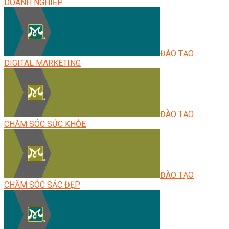
DOANH NGHIỆP
ĐÀO TẠO
DIGITAL MARKETING
ĐÀO TẠO
CHĂM SÓC SỨC KHỎE
ĐÀO TẠO
CHĂM SÓC SẮC ĐẸP