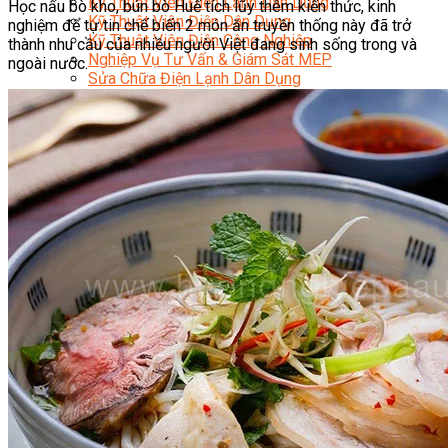
Kỹ Thuật Viên Điện Lạnh Dân Dụng
Học nấu bò kho, bún bò Huế tích lũy thêm kiến thức, kinh
Kỹ Thuật Viên Điện Dân Dụng
nghiệm để tự tin chế biến 2 món ăn truyền thống này đã trở
Kỹ Thuật Viên Điện Công Nghiệp
thành nhu cầu của nhiều người Việt đang sinh sống trong và
Nghiệp Vụ Tư Vấn & Giám Sát MEP
ngoài nước.
Sửa Chữa Điện Lạnh Dân Dụng
Chuyên Viên Chẩn Đoán ECU
Kỹ Thuật Viên Đại Tu Hộp Số Tự Động Chuyên Sâu
Kỹ Thuật Quấn Dây Và Sửa Chữa Máy Điện
Thiết Kế Lắp Đặt Hệ Thống Điện Năng Lượng Mặt
Trời
Kỹ Thuật Viên Điện Tử Chuyên Ngành Điện – Điện
Lạnh Dân Dụng
Ngành Khác
Quản Trị & Phát Triển Doanh Nghiệp
Giám Đốc Nhân Sự Chuyên Nghiệp
Quản Lý Cấp Trung Chuyên Nghiệp
Công Nghệ Thông Tin
Chuyên Viên Quản Trị Vận Hành Hệ Thống
An Ninh Mạng (Network Security)
Chuyên Viên Quản Trị Hệ Thống Và An Ninh
Mạng
Quản Trị Hệ Thống Linux
Quản Trị Vận Hành Microsoft Azure
Data Analyst (Phân Tích Dữ Liệu)