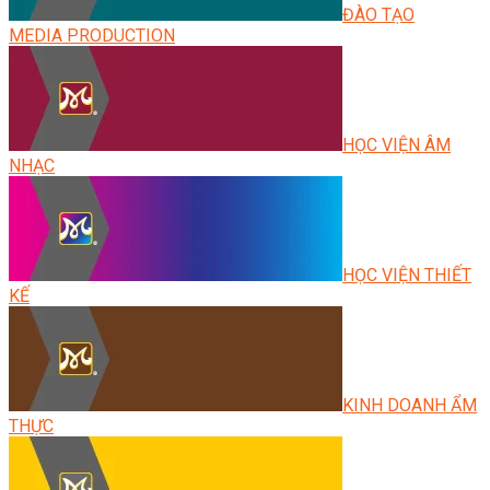
ĐÀO TẠO
MEDIA PRODUCTION
HỌC VIỆN ÂM
NHẠC
HỌC VIỆN THIẾT
KẾ
KINH DOANH ẨM
THỰC