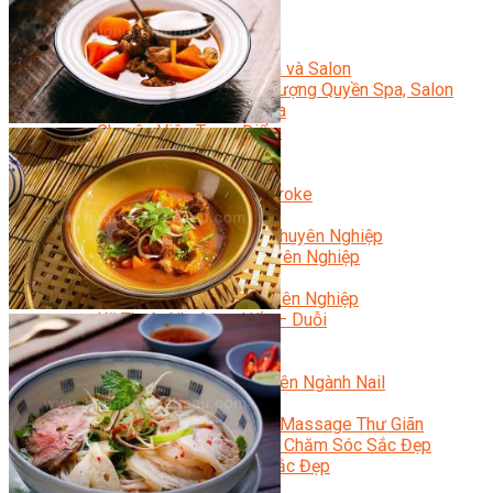
Sắc Đẹp
Kỹ Thuật Viên Spa
Quản Lý Spa
Khởi Sự Kinh Doanh Spa và Salon
Kinh Doanh Chuỗi và Nhượng Quyền Spa, Salon
Chăm Sóc Và Điều Trị Da
Chuyên Viên Trang Điểm
Trang Điểm Cô Dâu
Phun Xăm Thẩm Mỹ
Kỹ Thuật Tạo Sợi Hairstroke
Barber Chuyên Nghiệp
Kỹ Thuật Chải Bới Tóc Chuyên Nghiệp
Quản Lý Hair Salon Chuyên Nghiệp
Nối Mi Chuyên Nghiệp
Quản Lý Nail Salon Chuyên Nghiệp
Kỹ Thuật Nhuộm – Uốn – Duỗi
Nail Salon Định Cư
Kinh Doanh Nail Box
Train The Trainer – Chuyên Ngành Nail
Chăm Sóc Mẹ Và Bé
Gội Đầu Dưỡng Sinh Và Massage Thư Giãn
Marketing Online Ngành Chăm Sóc Sắc Đẹp
Chuyên Đề Chăm Sóc Sắc Đẹp
Âm Nhạc