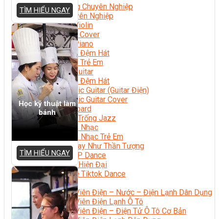
Nhạc Công Chuyên Nghiệp
TÌM HIỂU NGAY
Ca Sĩ Chuyên Nghiệp
Học Đàn Violin
Học Violin Cover
Học Đàn Piano
Học Piano Đệm Hát
Học Piano Trẻ Em
Học Đàn Guitar
Học Guitar Đệm Hát
Học Electric Guitar (Guitar Điện)
Học Electric Guitar Cover
Học kỹ thuật làm
Học Keyboard
bánh
Học Đánh Trống Jazz
Học Thanh Nhạc
Học Thanh Nhạc Trẻ Em
Học Hát Hay Như Thần Tượng
TÌM HIỂU NGAY
Học K-POP Dance
Học Nhảy Hiện Đại
Chuyên Đề Tiktok Dance
Kỹ Thuật – Công Nghệ
Kỹ Thuật Viên Điện – Nước – Điện Lạnh Dân Dụng
Kỹ Thuật Viên Điện Lạnh Ô Tô
Kỹ Thuật Viên Điện – Điện Tử Ô Tô Cơ Bản