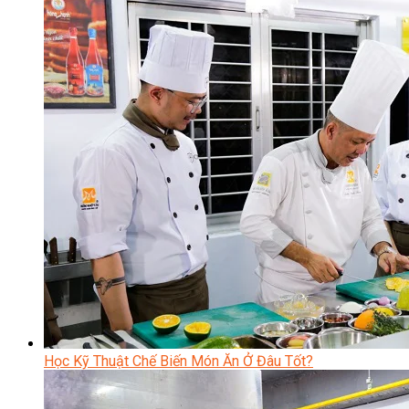
Học Kỹ Thuật Chế Biến Món Ăn Ở Đâu Tốt?