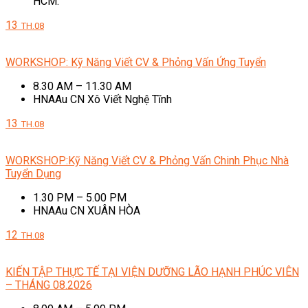
HCM.
13
TH.08
WORKSHOP: Kỹ Năng Viết CV & Phỏng Vấn Ứng Tuyển
8.30 AM – 11.30 AM
HNAAu CN Xô Viết Nghệ Tĩnh
13
TH.08
WORKSHOP:Kỹ Năng Viết CV & Phỏng Vấn Chinh Phục Nhà
Tuyển Dụng
1.30 PM – 5.00 PM
HNAAu CN XUÂN HÒA
12
TH.08
KIẾN TẬP THỰC TẾ TẠI VIỆN DƯỠNG LÃO HẠNH PHÚC VIÊN
– THÁNG 08.2026