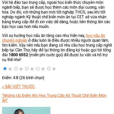
Với hệ đào tạo trung cấp, ngoài học kiến thức chuyên môn
ngành bếp, bạn sẽ được học thêm các môn đại cương, văn
hóa. Do đó, với những bạn mới tốt nghiệp THCS, sau khi tốt
nghiệp ngành Kỹ thuật chế biến món ăn tại CET sẽ vừa nhận
bằng trung cấp để đi xin việc dễ dàng, hoặc liên thông lên các
bậc học cao hơn nếu muốn.
Với xu hướng học nấu ăn tăng cao như hiện nay,
học nấu ăn
chuyên nghiệp
ở đâu luôn là điều được nhiều người quan tâm,
tìm kiếm. Vậy nên nếu bạn đang có nhu cầu học trung cấp nghề
bếp tại Cần Thơ, hãy để lại thông tin đăng ký hoặc gọi tới tổng
đài
1800 6552
(miễn phí cước gọi) để được tư vấn và hỗ trợ
cụ thể nhé!
☆
☆
☆
☆
☆
Điểm: 4.8 (26 bình chọn)
« BÀI VIẾT TRƯỚC
"Những Ưu Điểm Khi Học Trung Cấp Kỹ Thuật Chế Biến Món
Ăn"