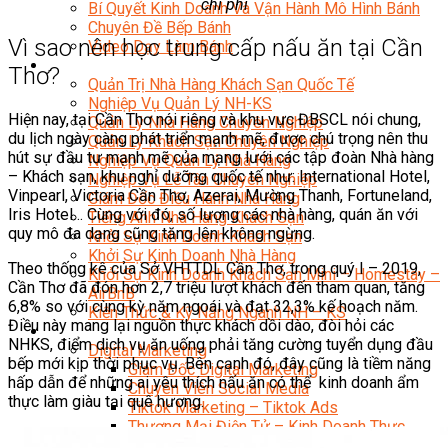
chi phí
Bí Quyết Kinh Doanh Và Vận Hành Mô Hình Bánh
Chuyên Đề Bếp Bánh
Vì sao nên học trung cấp nấu ăn tại Cần
Video Dạy Làm Bánh
Quản Trị NHKS
Thơ?
Quản Trị Nhà Hàng Khách Sạn Quốc Tế
Nghiệp Vụ Quản Lý NH-KS
Hiện nay, tại Cần Thơ nói riêng và khu vực ĐBSCL nói chung,
Quản Lý Nhà Hàng Chuyên Nghiệp
du lịch ngày càng phát triển mạnh mẽ, được chú trọng nên thu
Quản Lý Khách Sạn Chuyên Nghiệp
hút sự đầu tư mạnh mẽ của mạng lưới các tập đoàn Nhà hàng
Nghiệp Vụ Quản Lý Nhà Hàng
– Khách sạn, khu nghỉ dưỡng quốc tế như: International Hotel,
Nghiệp Vụ Lễ Tân Chuyên Nghiệp
Vinpearl, Victoria Cần Thơ, Azerai, Mường Thanh, Fortuneland,
Giám Đốc Điều Hành Nhà Hàng
Iris Hotel… Cùng với đó, số lượng các nhà hàng, quán ăn với
Tiếng Anh Nhà Hàng Khách Sạn
quy mô đa dạng cũng tăng lên không ngừng.
Khởi Sự Kinh Doanh Khách Sạn
Khởi Sự Kinh Doanh Nhà Hàng
Theo thống kê của Sở VHTTDL Cần Thơ, trong quý I – 2019,
Khởi Sự Kinh Doanh Khách Sạn Mini – Homestay –
Cần Thơ đã đón hơn 2,7 triệu lượt khách đến tham quan, tăng
AirBnB
6,8% so với cùng kỳ năm ngoái và đạt 32,3% kế hoạch năm.
Kiến Thức & Kỹ Năng Ngành NH – KS
Điều này mang lại nguồn thực khách dồi dào, đòi hỏi các
Marketing
NHKS, điểm dịch vụ ăn uống phải tăng cường tuyển dụng đầu
Digital Marketing
bếp mới kịp thời phục vụ. Bên cạnh đó, đây cũng là tiềm năng
Giám Đốc Digital Marketing
hấp dẫn để những ai yêu thích nấu ăn có thể kinh doanh ẩm
Chuyên Viên Social Media
thực làm giàu tại quê hương.
Tiktok Marketing – Tiktok Ads
Thương Mại Điện Tử – Kinh Doanh Thực
Chiến Trên Shopee