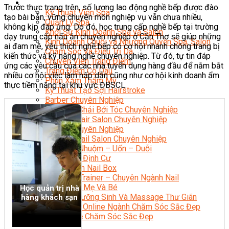
Sắc Đẹp
Trước thực trạng trên, số lượng lao động nghề bếp được đào
Kỹ Thuật Viên Spa
tạo bài bản, vững chuyên môn nghiệp vụ vẫn chưa nhiều,
Quản Lý Spa
không kịp đáp ứng. Do đó, học trung cấp nghề bếp tại trường
Khởi Sự Kinh Doanh Spa và Salon
dạy trung cấp nấu ăn chuyên nghiệp ở Cần Thơ sẽ giúp những
Kinh Doanh Chuỗi và Nhượng Quyền Spa, Salon
ai đam mê, yêu thích nghề bếp có cơ hội nhanh chóng trang bị
Chăm Sóc Và Điều Trị Da
kiến thức và kỹ năng nghề chuyên nghiệp. Từ đó, tự tin đáp
Chuyên Viên Trang Điểm
ứng các yêu cầu của các nhà tuyển dụng hàng đầu để nắm bắt
Trang Điểm Cô Dâu
nhiều cơ hội việc làm hấp dẫn cũng như cơ hội kinh doanh ẩm
Phun Xăm Thẩm Mỹ
thực tiềm năng tại khu vực ĐBSCL.
Kỹ Thuật Tạo Sợi Hairstroke
Barber Chuyên Nghiệp
Kỹ Thuật Chải Bới Tóc Chuyên Nghiệp
Quản Lý Hair Salon Chuyên Nghiệp
Nối Mi Chuyên Nghiệp
Quản Lý Nail Salon Chuyên Nghiệp
Kỹ Thuật Nhuộm – Uốn – Duỗi
Nail Salon Định Cư
Kinh Doanh Nail Box
Train The Trainer – Chuyên Ngành Nail
Chăm Sóc Mẹ Và Bé
Học quản trị nhà
Gội Đầu Dưỡng Sinh Và Massage Thư Giãn
hàng khách sạn
Marketing Online Ngành Chăm Sóc Sắc Đẹp
Chuyên Đề Chăm Sóc Sắc Đẹp
Âm Nhạc