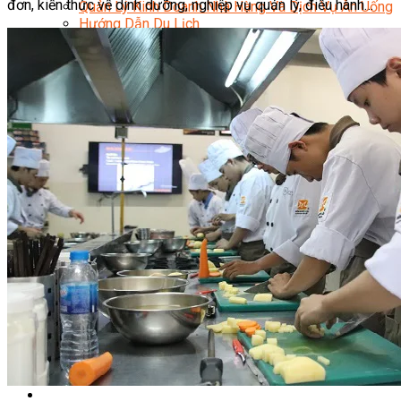
đơn, kiến thức về dinh dưỡng, nghiệp vụ quản lý, điều hành…
Quản Lý Kinh Doanh Nhà Hàng Và Dịch Vụ Ăn Uống
Hướng Dẫn Du Lịch
Quản Trị Lữ Hành
Marketing
Tạo Mẫu Và Chăm Sóc Sắc Đẹp
Truyền Thông Đa Phương Tiện
Công Nghệ Thông Tin
An Ninh Mạng
Thiết Kế Đồ Họa
Âm Nhạc
Điện Công Nghiệp Và Dân Dụng
Văn Hóa Phổ Thông
Nâng Cao Năng Lực Tiếng Anh – Chuẩn TOEIC
Tin Tức
HỌC BỔNG 2026
Học kỹ năng
Đào Tạo Nghề
Hoạt Động
Văn Hóa Ẩm Thực Việt Nam
Sự Kiện Hướng Nghiệp Á Âu
Siêu Thị ĐVP Market