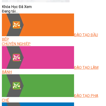
Khóa Học Đã Xem
Đang tải...
ĐÀO TẠO ĐẦU
BẾP
CHUYÊN NGHIỆP
ĐÀO TẠO LÀM
BÁNH
ĐÀO TẠO PHA
CHẾ