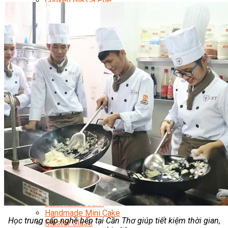
Chuyên Gia Cà Phê
Cà Phê Pha Máy
Khởi Sự Kinh Doanh Cafe – Chuỗi Cafe
Bí Quyết Khởi Nghiệp Mô Hình Đồ Uống
Kinh Doanh Mô Hình Đồ Uống Thịnh Hành
Kinh Doanh Chuỗi Và Nhượng Quyền
Tiếng Anh Chuyên Ngành Pha Chế
Học Làm Kem
Học Pha Chế Trà Sữa
Chuyên Đề Pha Chế
Video Dạy Pha Chế
Làm Bánh
Nghiệp Vụ Bếp Trưởng Bếp Bánh
Nghiệp Vụ Bếp Bánh Quốc Tế
Nghiệp Vụ Quản Lý Bếp Bánh
Nghiệp Vụ Bánh Kem
Bánh Việt
Bánh Nhật
Bánh Mì Nâng Cao
Bánh Đài Loan
Bánh Ngắn Hạn
Bánh Kinh Doanh
Handmade Mini Cake
Học trung cấp nghề bếp tại Cần Thơ giúp tiết kiệm thời gian,
Master Class