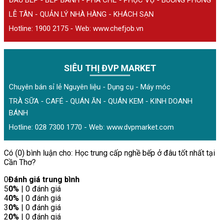
ĐẦU BẾP - BẾP BÁNH - PHA CHẾ - PHỤC VỤ - BUỒNG PHÒNG
LỄ TÂN - QUẢN LÝ NHÀ HÀNG - KHÁCH SẠN
Hotline: 1900 2175 - Web:
www.chefjob.vn
SIÊU THỊ ĐVP MARKET
Chuyên bán sỉ lẻ Nguyên liệu - Dụng cụ - Máy móc
TRÀ SỮA - CAFÉ - QUÁN ĂN - QUÁN KEM - KINH DOANH
BÁNH
Hotline: 028 7300 1770 - Web:
www.dvpmarket.com
Có (0) bình luận cho: Học trung cấp nghề bếp ở đâu tốt nhất tại
Cần Thơ?
0
Đánh giá trung bình
5
0%
| 0 đánh giá
4
0%
| 0 đánh giá
3
0%
| 0 đánh giá
2
0%
| 0 đánh giá