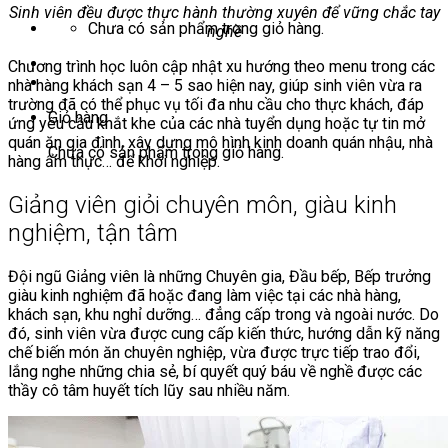
Sinh viên đều được thực hành thường xuyên để vững chắc tay
Chưa có sản phẩm trong giỏ hàng.
nghề
Chương trình học luôn cập nhật xu hướng theo menu trong các
nhà hàng khách sạn 4 – 5 sao hiện nay, giúp sinh viên vừa ra
trường đã có thể phục vụ tối đa nhu cầu cho thực khách, đáp
Giỏ hàng
ứng yêu cầu khắt khe của các nhà tuyển dụng hoặc tự tin mở
quán ăn gia đình, xây dựng mô hình kinh doanh quán nhậu, nhà
Chưa có sản phẩm trong giỏ hàng.
hàng ẩm thực… để khởi nghiệp.
Giảng viên giỏi chuyên môn, giàu kinh
nghiệm, tận tâm
Đội ngũ Giảng viên là những Chuyên gia, Đầu bếp, Bếp trưởng
giàu kinh nghiệm đã hoặc đang làm việc tại các nhà hàng,
khách sạn, khu nghỉ dưỡng… đẳng cấp trong và ngoài nước. Do
đó, sinh viên vừa được cung cấp kiến thức, hướng dẫn kỹ năng
chế biến món ăn chuyên nghiệp, vừa được trực tiếp trao đổi,
lắng nghe những chia sẻ, bí quyết quý báu về nghề được các
thầy cô tâm huyết tích lũy sau nhiều năm.