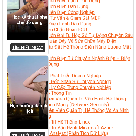
Kỹ Thuật Viên Điện Lạnh Dân Dụng
Kỹ Thuật Viên Điện Dân Dụng
Kỹ Thuật Viên Điện Công Nghiệp
Học kỹ thuật pha
Nghiệp Vụ Tư Vấn & Giám Sát MEP
chế đồ uống
Sửa Chữa Điện Lạnh Dân Dụng
Chuyên Viên Chẩn Đoán ECU
Kỹ Thuật Viên Đại Tu Hộp Số Tự Động Chuyên Sâu
Kỹ Thuật Quấn Dây Và Sửa Chữa Máy Điện
Thiết Kế Lắp Đặt Hệ Thống Điện Năng Lượng Mặt
TÌM HIỂU NGAY
Trời
Kỹ Thuật Viên Điện Tử Chuyên Ngành Điện – Điện
Lạnh Dân Dụng
Ngành Khác
Quản Trị & Phát Triển Doanh Nghiệp
Giám Đốc Nhân Sự Chuyên Nghiệp
Quản Lý Cấp Trung Chuyên Nghiệp
Công Nghệ Thông Tin
Chuyên Viên Quản Trị Vận Hành Hệ Thống
An Ninh Mạng (Network Security)
Học hướng dẫn du
Chuyên Viên Quản Trị Hệ Thống Và An Ninh
lịch
Mạng
Quản Trị Hệ Thống Linux
Quản Trị Vận Hành Microsoft Azure
Data Analyst (Phân Tích Dữ Liệu)