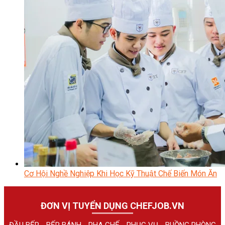
Cơ Hội Nghề Nghiệp Khi Học Kỹ Thuật Chế Biến Món Ăn
ĐƠN VỊ TUYỂN DỤNG CHEFJOB.VN