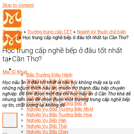
Skip to content
Trang chủ
»
Trường trung cấp CET
»
Ngành kỹ thuật chế biến
món ăn
»
Học trung cấp nghề bếp ở đâu tốt nhất tại Cần Thơ?
Học trung cấp nghề bếp ở đâu tốt nhất
tại Cần Thơ?
Đầu Bếp
Mai Sĩ Khuê
Bếp Trưởng Điều Hành
Nghiệp Vụ Bếp Trưởng
Học nấu ăn ở đâu tốt nhất là câu hỏi không mấy xa lạ với
Nghiệp Vụ Bếp Quốc Tế
những người thích nấu ăn, muốn trở thành đầu bếp chuyên
Nghiệp Vụ Bếp Trưởng Bếp Việt
nghiệp. Để tìm được một địa chỉ học nấu ăn ở Cần Thơ khá dễ
Nghiệp Vụ Bếp Trưởng Bếp Âu
nhưng làm sao để chọn được một trường trung cấp nghề bếp
Nghiệp Vụ Bếp Trưởng Bếp Á
uy tín, chất lượng lại không dễ.
Nghiệp Vụ Bếp Trưởng Bếp Nhật
Nghiệp Vụ Bếp Trưởng Bếp Hoa
Nghiệp Vụ Bếp Hàn
Nghiệp Vụ Bếp Thái
Nghiệp Vụ Bếp Chay