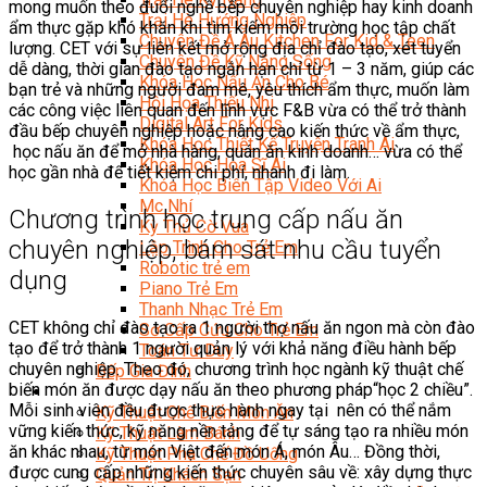
mong muốn theo đuổi nghề bếp chuyên nghiệp hay kinh doanh
Trại Hè Hướng Nghiệp
ẩm thực gặp khó khăn khi tìm kiếm môi trường học tập chất
Chuyên Đề Á Âu Kitchen For Kid & Teen
lượng. CET với sự liên kết mở rộng địa chỉ đào tạo, xét tuyển
Chuyên Đề Kỹ Năng Sống
dễ dàng, thời gian đào tạo ngắn hạn chỉ từ 1 – 3 năm, giúp các
Khóa Học Nấu Ăn Cho Bé
bạn trẻ và những người đam mê, yêu thích ẩm thực, muốn làm
Hội Họa Thiếu Nhi
các công việc liên quan đến lĩnh vực F&B vừa có thể trở thành
Digital Art For Kids
đầu bếp chuyên nghiệp hoặc nâng cao kiến thức về ẩm thực,
Khóa Học Thiết Kế Truyện Tranh Ai
học nấu ăn để mở nhà hàng, quán ăn kinh doanh… vừa có thể
Khóa Học Họa Sĩ Ai
học gần nhà để tiết kiệm chi phí, nhanh đi làm.
Khóa Học Biên Tập Video Với Ai
Mc Nhí
Chương trình học trung cấp nấu ăn
Kỳ Thủ Cờ Vua
chuyên nghiệp, bám sát nhu cầu tuyển
Lập Trình Cho Trẻ Em
Robotic trẻ em
dụng
Piano Trẻ Em
Thanh Nhạc Trẻ Em
CET không chỉ đào tạo ra 1 người thợ nấu ăn ngon mà còn đào
Sơ Cấp Cứu Cho Trẻ Em
tạo để trở thành 1 người quản lý với khả năng điều hành bếp
Toán Tư Duy
chuyên nghiệp. Theo đó, chương trình học ngành kỹ thuật chế
Bếp Gia Đình
biến món ăn được dạy nấu ăn theo phương pháp“học 2 chiều”.
Trung Cấp CET
Mỗi sinh viên đều được thực hành ngay tại nên có thể nắm
Kỹ Thuật Chế Biến Món Ăn
vững kiến thức, kỹ năng nền tảng để tự sáng tạo ra nhiều món
Kỹ Thuật Làm Bánh
ăn khác nhau, từ món Việt đến món Á, món Âu… Đồng thời,
Kỹ Thuật Pha Chế Đồ Uống
được cung cấp những kiến thức chuyên sâu về: xây dựng thực
Quản Trị Khách Sạn