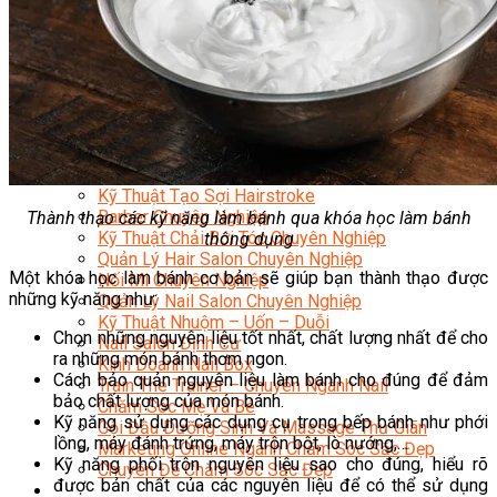
Sắc Đẹp
Kỹ Thuật Viên Spa
Quản Lý Spa
Khởi Sự Kinh Doanh Spa và Salon
Kinh Doanh Chuỗi và Nhượng Quyền Spa, Salon
Chăm Sóc Và Điều Trị Da
Chuyên Viên Trang Điểm
Trang Điểm Cô Dâu
Phun Xăm Thẩm Mỹ
Kỹ Thuật Tạo Sợi Hairstroke
Barber Chuyên Nghiệp
Thành thạo các kỹ năng làm bánh qua khóa học làm bánh
Kỹ Thuật Chải Bới Tóc Chuyên Nghiệp
thông dụng
Quản Lý Hair Salon Chuyên Nghiệp
Một khóa học làm bánh cơ bản sẽ giúp bạn thành thạo được
Nối Mi Chuyên Nghiệp
những kỹ năng như:
Quản Lý Nail Salon Chuyên Nghiệp
Kỹ Thuật Nhuộm – Uốn – Duỗi
Chọn những nguyên liệu tốt nhất, chất lượng nhất để cho
Nail Salon Định Cư
ra những món bánh thơm ngon.
Kinh Doanh Nail Box
Cách bảo quản nguyên liệu làm bánh cho đúng để đảm
Train The Trainer – Chuyên Ngành Nail
bảo chất lượng của món bánh.
Chăm Sóc Mẹ Và Bé
Kỹ năng sử dụng các dụng cụ trong bếp bánh như phới
Gội Đầu Dưỡng Sinh Và Massage Thư Giãn
lồng, máy đánh trứng, máy trộn bột, lò nướng,…
Marketing Online Ngành Chăm Sóc Sắc Đẹp
Kỹ năng phối trộn nguyên liệu sao cho đúng, hiểu rõ
Chuyên Đề Chăm Sóc Sắc Đẹp
được bản chất của các nguyên liệu để có thể sử dụng
Âm Nhạc