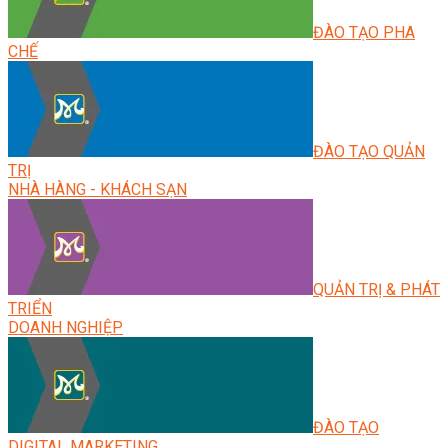
ĐÀO TẠO PHA
CHẾ
ĐÀO TẠO QUẢN
TRỊ
NHÀ HÀNG - KHÁCH SẠN
QUẢN TRỊ & PHÁT
TRIỂN
DOANH NGHIỆP
ĐÀO TẠO
DIGITAL MARKETING