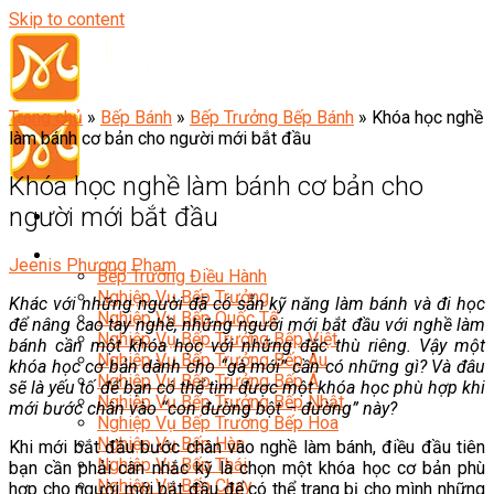
Skip to content
Trang chủ
»
Bếp Bánh
»
Bếp Trưởng Bếp Bánh
»
Khóa học nghề
làm bánh cơ bản cho người mới bắt đầu
Khóa học nghề làm bánh cơ bản cho
người mới bắt đầu
Đầu Bếp
Jeenis Phương Phạm
Bếp Trưởng Điều Hành
Nghiệp Vụ Bếp Trưởng
Khác với những người đã có sẵn kỹ năng làm bánh và đi học
Nghiệp Vụ Bếp Quốc Tế
để nâng cao tay nghề, những người mới bắt đầu với nghề làm
Nghiệp Vụ Bếp Trưởng Bếp Việt
bánh cần một khóa học với những đặc thù riêng. Vậy một
Nghiệp Vụ Bếp Trưởng Bếp Âu
khóa học cơ bản dành cho “gà mới” cần có những gì? Và đâu
Nghiệp Vụ Bếp Trưởng Bếp Á
sẽ là yếu tố để bạn có thể tìm được một khóa học phù hợp khi
Nghiệp Vụ Bếp Trưởng Bếp Nhật
mới bước chân vào “con đường bột – đường” này?
Nghiệp Vụ Bếp Trưởng Bếp Hoa
Nghiệp Vụ Bếp Hàn
Khi mới bắt đầu bước chân vào nghề làm bánh, điều đầu tiên
Nghiệp Vụ Bếp Thái
bạn cần phải cân nhắc kỹ là chọn một khóa học cơ bản phù
Nghiệp Vụ Bếp Chay
hợp cho người mới bắt đầu để có thể trang bị cho mình những