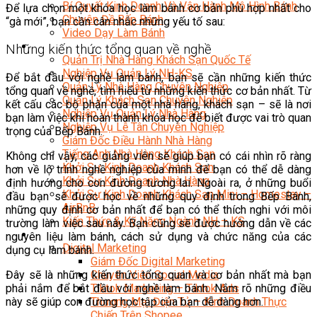
Bí Quyết Kinh Doanh Và Vận Hành Mô Hình Bánh
Để lựa chọn một khóa học làm bánh cơ bản phù hợp nhất cho
Chuyên Đề Bếp Bánh
“gà mới”, bạn cần cân nhắc những yếu tố sau:
Video Dạy Làm Bánh
Quản Trị NHKS
Những kiến thức tổng quan về nghề
Quản Trị Nhà Hàng Khách Sạn Quốc Tế
Nghiệp Vụ Quản Lý NH-KS
Để bắt đầu với nghề làm bánh, bạn sẽ cần những kiến thức
Quản Lý Nhà Hàng Chuyên Nghiệp
tổng quan về nghề, tìm hiểu từ những kiến thức cơ bản nhất. Từ
Quản Lý Khách Sạn Chuyên Nghiệp
kết cấu các bộ phận của một nhà hàng, khách sạn – sẽ là nơi
Nghiệp Vụ Quản Lý Nhà Hàng
bạn làm việc khi hoàn thành khóa học để biết được vai trò quan
Nghiệp Vụ Lễ Tân Chuyên Nghiệp
trọng của Bếp Bánh.
Giám Đốc Điều Hành Nhà Hàng
Tiếng Anh Nhà Hàng Khách Sạn
Không chỉ vậy, các giảng viên sẽ giúp bạn có cái nhìn rõ ràng
Khởi Sự Kinh Doanh Khách Sạn
hơn về lộ trình nghề nghiệp của mình để bạn có thể dễ dàng
Khởi Sự Kinh Doanh Nhà Hàng
định hướng cho con đường tương lai. Ngoài ra, ở những buổi
Khởi Sự Kinh Doanh Khách Sạn Mini – Homestay –
đầu bạn sẽ được học về những quy định trong Bếp Bánh,
AirBnB
những quy định cơ bản nhất để bạn có thể thích nghi với môi
Kiến Thức & Kỹ Năng Ngành NH – KS
trường làm việc sau này. Bạn cũng sẽ được hướng dẫn về các
Marketing
nguyên liệu làm bánh, cách sử dụng và chức năng của các
Digital Marketing
dụng cụ làm bánh.
Giám Đốc Digital Marketing
Đây sẽ là những kiến thức tổng quan và cơ bản nhất mà bạn
Chuyên Viên Social Media
phải nắm để bắt đầu với nghề làm bánh. Nắm rõ những điều
Tiktok Marketing – Tiktok Ads
này sẽ giúp con đường học tập của bạn dễ dàng hơn.
Thương Mại Điện Tử – Kinh Doanh Thực
Chiến Trên Shopee