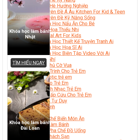
Trại Hè Hướng Nghiệp
Chuyên Đề Á Âu Kitchen For Kid & Teen
Chuyên Đề Kỹ Năng Sống
Khóa Học Nấu Ăn Cho Bé
Hội Họa Thiếu Nhi
Khóa học làm bánh
Digital Art For Kids
Nhật
Khóa Học Thiết Kế Truyện Tranh Ai
Khóa Học Họa Sĩ Ai
Khóa Học Biên Tập Video Với Ai
Mc Nhí
TÌM HIỂU NGAY
Kỳ Thủ Cờ Vua
Lập Trình Cho Trẻ Em
Robotic trẻ em
Piano Trẻ Em
Thanh Nhạc Trẻ Em
Sơ Cấp Cứu Cho Trẻ Em
Toán Tư Duy
Bếp Gia Đình
Trung Cấp CET
Kỹ Thuật Chế Biến Món Ăn
Khóa học làm bánh
Kỹ Thuật Làm Bánh
Đài Loan
Kỹ Thuật Pha Chế Đồ Uống
Quản Trị Khách Sạn