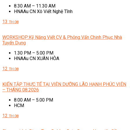
8.30 AM – 11.30 AM
HNAAu CN Xô Viết Nghệ Tĩnh
13
TH.08
WORKSHOP:Kỹ Năng Viết CV & Phỏng Vấn Chinh Phục Nhà
Tuyển Dụng
1.30 PM – 5.00 PM
HNAAu CN XUÂN HÒA
12
TH.08
KIẾN TẬP THỰC TẾ TẠI VIỆN DƯỠNG LÃO HẠNH PHÚC VIÊN
– THÁNG 08.2026
8.00 AM – 5.00 PM
HCM
12
TH.08