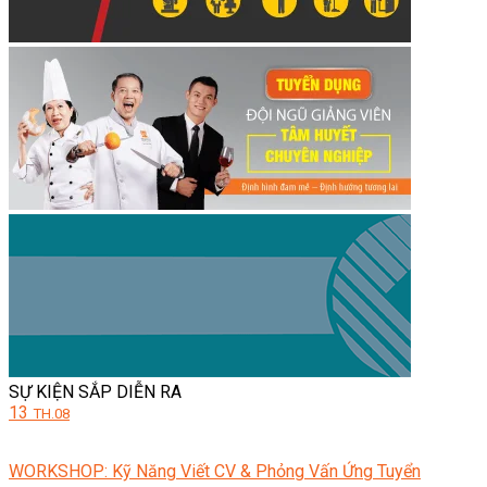
SỰ KIỆN SẮP DIỄN RA
13
TH.08
WORKSHOP: Kỹ Năng Viết CV & Phỏng Vấn Ứng Tuyển