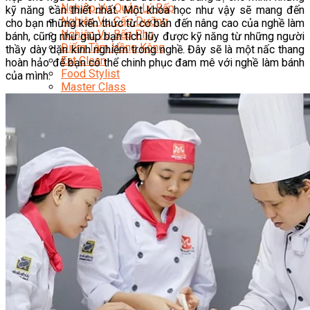
Nghiệp Vụ Quản Lý Bếp
kỹ năng cần thiết nhất. Một khóa học như vậy sẽ mang đến
Nghiệp Vụ Cấp Dưỡng
cho bạn những kiến thức từ cơ bản đến nâng cao của nghề làm
Nghiệp Vụ Bếp Phụ
bánh, cũng như giúp bạn tích lũy được kỹ năng từ những người
Điểm Tâm Hồng Kông
thầy dày dặn kinh nghiệm trong nghề. Đây sẽ là một nấc thang
Eat Clean
hoàn hảo để bạn có thể chinh phục đam mê với nghề làm bánh
Food Stylist
của mình.
Master Class
Bếp Gia Đình
Học Nấu Ăn Mở Quán
Chuyên Đề Bếp Nóng
Khởi Sự Kinh Doanh Ngành F&B
Khởi Sự Kinh Doanh Nhà Hàng
Bí Quyết Kinh Doanh và Vận Hành Mô Hình Ẩm
Thực
Video Dạy Nấu Ăn
Pha Chế
Nghiệp Vụ Bar Trưởng
Nghiệp Vụ Bartender Chuyên Nghiệp
Nghiệp Vụ Barista Chuyên Nghiệp
Nghiệp Vụ Flair Bartending Chuyên Nghiệp
Nghiệp Vụ Pha Chế Đặc Biệt
Nghiệp Vụ Pha Chế Tổng Hợp
Nghiệp Vụ Quản Lý Bar