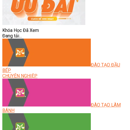
Khóa Học Đã Xem
Đang tải...
ĐÀO TẠO ĐẦU
BẾP
CHUYÊN NGHIỆP
ĐÀO TẠO LÀM
BÁNH