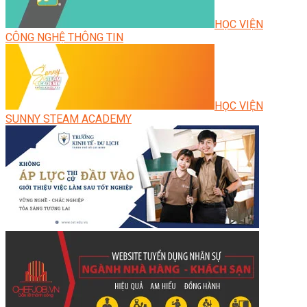
HỌC VIỆN
CÔNG NGHỆ THÔNG TIN
HỌC VIỆN
SUNNY STEAM ACADEMY