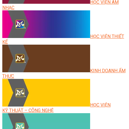
HỌC VIỆN ÂM
NHẠC
HỌC VIỆN THIẾT
KẾ
KINH DOANH ẨM
THỰC
HỌC VIỆN
KỸ THUẬT – CÔNG NGHỆ