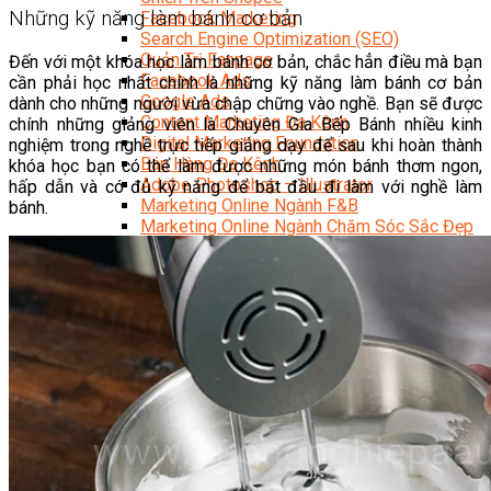
Những kỹ năng làm bánh cơ bản
Facebook Marketing
Search Engine Optimization (SEO)
Quản Trị Fanpage
Đến với một khóa học làm bánh cơ bản, chắc hẳn điều mà bạn
Facebook Ads
cần phải học nhất chính là những kỹ năng làm bánh cơ bản
Google Ads
dành cho những người vừa chập chững vào nghề. Bạn sẽ được
Content Marketing Đa Kênh
chính những giảng viên là Chuyên Gia Bếp Bánh nhiều kinh
Digital Marketing Foundation
nghiệm trong nghề trực tiếp giảng dạy để sau khi hoàn thành
Bán Hàng Đa Kênh
khóa học bạn có thể làm được những món bánh thơm ngon,
Adobe Photoshop – Illustrator
hấp dẫn và có đủ kỹ năng để bắt đầu đi làm với nghề làm
Marketing Online Ngành F&B
bánh.
Marketing Online Ngành Chăm Sóc Sắc Đẹp
Chuyên Đề Digital Marketing
Media Production
Chuyên Viên Tổ Chức Sự Kiện
Truyền Thông Đa Phương Tiện
Media Production
Nhiếp Ảnh Thương Mại
Sản Xuất Phim Kỹ Thuật Số
Biên Tập Video Cơ Bản Với Capcut
Dựng Phim Cơ Bản Với Adobe Premiere Pro
Sức Khỏe
Kỹ Thuật Viên Xoa Bóp Ấn Huyệt Trị Liệu
Chăm Sóc Người Cao Tuổi