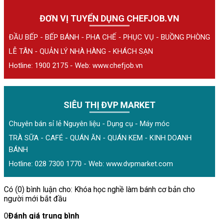
ĐƠN VỊ TUYỂN DỤNG CHEFJOB.VN
ĐẦU BẾP - BẾP BÁNH - PHA CHẾ - PHỤC VỤ - BUỒNG PHÒNG
LỄ TÂN - QUẢN LÝ NHÀ HÀNG - KHÁCH SẠN
Hotline: 1900 2175 - Web:
www.chefjob.vn
SIÊU THỊ ĐVP MARKET
Chuyên bán sỉ lẻ Nguyên liệu - Dụng cụ - Máy móc
TRÀ SỮA - CAFÉ - QUÁN ĂN - QUÁN KEM - KINH DOANH
BÁNH
Hotline: 028 7300 1770 - Web:
www.dvpmarket.com
Có (0) bình luận cho: Khóa học nghề làm bánh cơ bản cho
người mới bắt đầu
0
Đánh giá trung bình