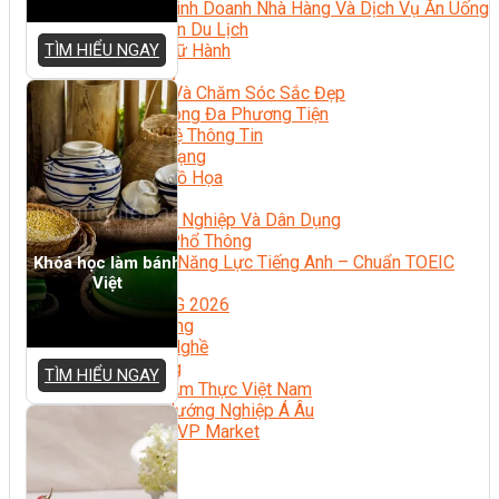
Quản Lý Kinh Doanh Nhà Hàng Và Dịch Vụ Ăn Uống
Hướng Dẫn Du Lịch
Quản Trị Lữ Hành
TÌM HIỂU NGAY
Marketing
Tạo Mẫu Và Chăm Sóc Sắc Đẹp
Truyền Thông Đa Phương Tiện
Công Nghệ Thông Tin
An Ninh Mạng
Thiết Kế Đồ Họa
Âm Nhạc
Điện Công Nghiệp Và Dân Dụng
Văn Hóa Phổ Thông
Nâng Cao Năng Lực Tiếng Anh – Chuẩn TOEIC
Khóa học làm bánh
Tin Tức
Việt
HỌC BỔNG 2026
Học kỹ năng
Đào Tạo Nghề
Hoạt Động
TÌM HIỂU NGAY
Văn Hóa Ẩm Thực Việt Nam
Sự Kiện Hướng Nghiệp Á Âu
Siêu Thị ĐVP Market