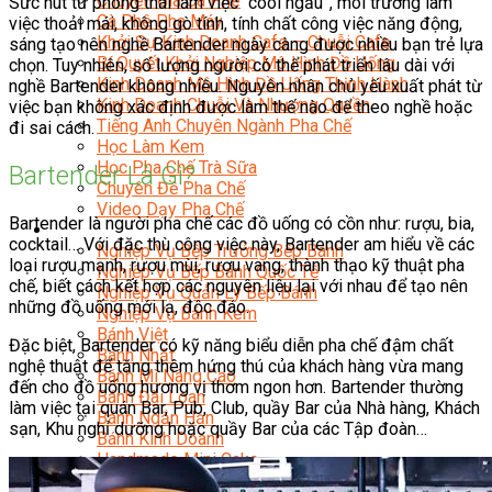
Chuyên Gia Cà Phê
Sức hút từ phong thái làm việc “cool ngầu”, môi trường làm
Cà Phê Pha Máy
việc thoải mái, không gò tính, tính chất công việc năng động,
Khởi Sự Kinh Doanh Cafe – Chuỗi Cafe
sáng tạo nên nghề Bartender ngày càng được nhiều bạn trẻ lựa
Bí Quyết Khởi Nghiệp Mô Hình Đồ Uống
chọn. Tuy nhiên, số lượng người có thể phát triển lâu dài với
Kinh Doanh Mô Hình Đồ Uống Thịnh Hành
nghề Bartender không nhiều. Nguyên nhân chủ yếu xuất phát từ
Kinh Doanh Chuỗi Và Nhượng Quyền
việc bạn không xác định được làm thế nào để theo nghề hoặc
Tiếng Anh Chuyên Ngành Pha Chế
đi sai cách.
Học Làm Kem
Học Pha Chế Trà Sữa
Bartender Là Gì?
Chuyên Đề Pha Chế
Video Dạy Pha Chế
Bartender là người pha chế các đồ uống có cồn như: rượu, bia,
Làm Bánh
cocktail… Với đặc thù công việc này, Bartender am hiểu về các
Nghiệp Vụ Bếp Trưởng Bếp Bánh
loại rượu mạnh, rượu mùi, rượu vang, thành thạo kỹ thuật pha
Nghiệp Vụ Bếp Bánh Quốc Tế
chế, biết cách kết hợp các nguyên liệu lại với nhau để tạo nên
Nghiệp Vụ Quản Lý Bếp Bánh
những đồ uống mới lạ, độc đáo.
Nghiệp Vụ Bánh Kem
Bánh Việt
Đặc biệt, Bartender có kỹ năng biểu diễn pha chế đậm chất
Bánh Nhật
nghệ thuật để tăng thêm hứng thú của khách hàng vừa mang
Bánh Mì Nâng Cao
đến cho đồ uống hương vị thơm ngon hơn. Bartender thường
Bánh Đài Loan
làm việc tại quán Bar, Pub, Club, quầy Bar của Nhà hàng, Khách
Bánh Ngắn Hạn
sạn, Khu nghỉ dưỡng hoặc quầy Bar của các Tập đoàn…
Bánh Kinh Doanh
Handmade Mini Cake
Master Class