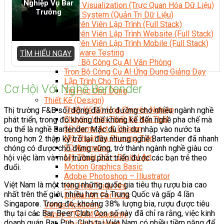
Nghiệp Vụ Bar
Data Visualization (Trực Quan Hóa Dữ Liệu)
Trưởng
Data System (Quản Trị Dữ Liệu)
Chuyên Viên Lập Trình (Full Stack)
Chuyên Viên Lập Trình Website (Full Stack)
Chuyên Viên Lập Trình Mobile (Full Stack)
Software Testing
TÌM HIỂU NGAY
Trọn Bộ Công Cụ AI Văn Phòng
Trọn Bộ Công Cụ AI Ứng Dụng Giảng Dạy
Lập Trình Cho Trẻ Em
Cơ Hội Với Nghề Bartender
Tin Học Ứng Dụng
Thiết Kế (Design)
Thiết Kế Đồ Họa Chuyên Nghiệp
Thị trường F&B sôi động đã mở đường cho nhiều ngành nghề
Chuyên Viên Thiết Kế Nội Thất
phát triển, trong đó không thể không kể đến nghề pha chế mà
3D Game Art & Design
cụ thể là nghề Bartender. Mặc dù chỉ du nhập vào nước ta
Mỹ Thuật Đa Phương Tiện
trong hơn 2 thập kỷ trở lại đây nhưng nghề Bartender đã nhanh
3D Animation
chóng có được chỗ đứng vững, trở thành ngành nghề giàu cơ
Mỹ Thuật Số – Digital Art
hội việc làm và môi trường phát triển được các bạn trẻ theo
Motion Graphics Basic
đuổi.
Adobe Photoshop – Illustrator
Việt Nam là một trong những quốc gia tiêu thụ rượu bia cao
Hội Họa Thiếu Nhi
nhất trên thế giới, nhiều hơn cả Trung Quốc và gấp 4 lần
Digital Art For Kids
Singapore. Trong đó, khoảng 38% lượng bia, rượu được tiêu
Venus Academy
thụ tại các Bar, Beer Club. Con số này đã chỉ ra rằng, việc kinh
Sunny STEAM Academy
doanh quán Bar, Pub, Club tại Việt Nam có nhiều tiềm năng để
Trại Hè Kỹ Năng