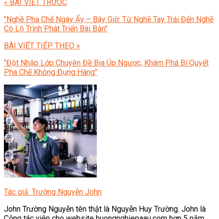
« BÀI VIẾT TRƯỚC
"Nghề Pha Chế Ngày Ấy – Bây Giờ: Từ Nghề Tay Trái Đến Nghề
Có Lộ Trình Phát Triển Bài Bản"
BÀI VIẾT TIẾP THEO »
"Đột Nhập Lớp Chuyên Đề Bia Úp Ngược, Khám Phá Bí Quyết
Pha Chế Không Đụng Hàng"
Tác giả: Trường Nguyễn John
John Trường Nguyễn tên thật là Nguyễn Huy Trường. John là
Cộng tác viên cho website huongnghiepaau.com hơn 5 năm.