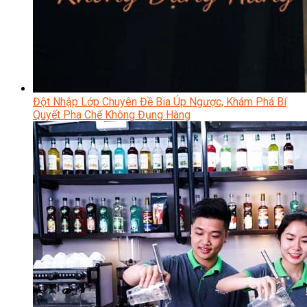
Đột Nhập Lớp Chuyên Đề Bia Úp Ngược, Khám Phá Bí
Quyết Pha Chế Không Đụng Hàng