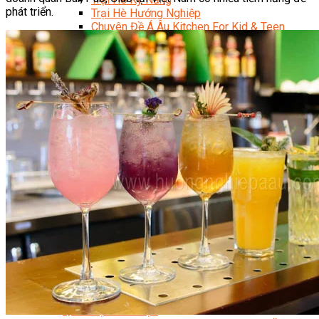
phát triển.
Trại Hè Hướng Nghiệp
Chuyên Đề Á Âu Kitchen For Kid & Teen
Chuyên Đề Kỹ Năng Sống
Khóa Học Nấu Ăn Cho Bé
Hội Họa Thiếu Nhi
Digital Art For Kids
Khóa Học Thiết Kế Truyện Tranh Ai
Khóa Học Họa Sĩ Ai
Khóa Học Biên Tập Video Với Ai
Mc Nhí
Kỳ Thủ Cờ Vua
Lập Trình Cho Trẻ Em
Robotic trẻ em
Piano Trẻ Em
Thanh Nhạc Trẻ Em
Sơ Cấp Cứu Cho Trẻ Em
Toán Tư Duy
Bếp Gia Đình
Trung Cấp CET
Kỹ Thuật Chế Biến Món Ăn
Kỹ Thuật Làm Bánh
Kỹ Thuật Pha Chế Đồ Uống
Quản Trị Khách Sạn