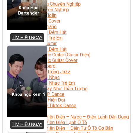
Nhạc Công Chuyên Nghiệp
Khóa Học
Ca Sĩ Chuyên Nghiệp
Bartender
Học Đàn Violin
Học Violin Cover
Học Đàn Piano
Học Piano Đệm Hát
TÌM HIỂU NGAY
Học Piano Trẻ Em
Học Đàn Guitar
Học Guitar Đệm Hát
Học Electric Guitar (Guitar Điện)
Học Electric Guitar Cover
Học Keyboard
Học Đánh Trống Jazz
Học Thanh Nhạc
Học Thanh Nhạc Trẻ Em
Học Hát Hay Như Thần Tượng
Học K-POP Dance
Khóa học Kem Ý
Học Nhảy Hiện Đại
Chuyên Đề Tiktok Dance
Kỹ Thuật – Công Nghệ
Kỹ Thuật Viên Điện – Nước – Điện Lạnh Dân Dụng
Kỹ Thuật Viên Điện Lạnh Ô Tô
TÌM HIỂU NGAY
Kỹ Thuật Viên Điện – Điện Tử Ô Tô Cơ Bản