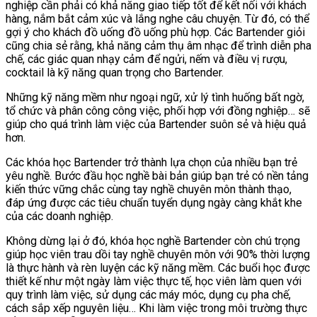
nghiệp cần phải có khả năng giao tiếp tốt để kết nối với khách
hàng, nắm bắt cảm xúc và lắng nghe câu chuyện. Từ đó, có thể
gợi ý cho khách đồ uống đồ uống phù hợp. Các Bartender giỏi
cũng chia sẻ rằng, khả năng cảm thụ âm nhạc để trình diễn pha
chế, các giác quan nhạy cảm để ngửi, nếm và điều vị rượu,
cocktail là kỹ năng quan trọng cho Bartender.
Những kỹ năng mềm như ngoại ngữ, xử lý tình huống bất ngờ,
tổ chức và phân công công việc, phối hợp với đồng nghiệp… sẽ
giúp cho quá trình làm việc của Bartender suôn sẻ và hiệu quả
hơn.
Các khóa học Bartender trở thành lựa chọn của nhiều bạn trẻ
yêu nghề. Bước đầu học nghề bài bản giúp bạn trẻ có nền tảng
kiến thức vững chắc cùng tay nghề chuyên môn thành thạo,
đáp ứng được các tiêu chuẩn tuyển dụng ngày càng khắt khe
của các doanh nghiệp.
Không dừng lại ở đó, khóa học nghề Bartender còn chú trọng
giúp học viên trau dồi tay nghề chuyên môn với 90% thời lượng
là thực hành và rèn luyện các kỹ năng mềm. Các buổi học được
thiết kế như một ngày làm việc thực tế, học viên làm quen với
quy trình làm việc, sử dụng các máy móc, dụng cụ pha chế,
cách sắp xếp nguyên liệu… Khi làm việc trong môi trường thực