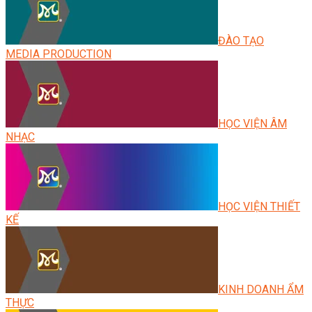
ĐÀO TẠO
MEDIA PRODUCTION
HỌC VIỆN ÂM
NHẠC
HỌC VIỆN THIẾT
KẾ
KINH DOANH ẨM
THỰC