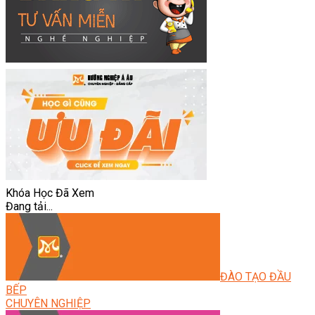
Khóa Học Đã Xem
Đang tải...
ĐÀO TẠO ĐẦU
BẾP
CHUYÊN NGHIỆP