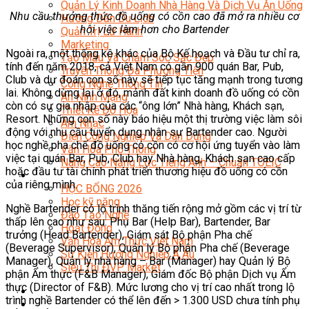
Quản Lý Kinh Doanh Nhà Hàng Và Dịch Vụ Ăn Uống
Nhu cầu thưởng thức đồ uống có cồn cao đã mở ra nhiều cơ
Hướng Dẫn Du Lịch
hội việc làm hơn cho Bartender
Quản Trị Lữ Hành
Marketing
Ngoài ra, một thống kê khác của Bộ Kế hoạch và Đầu tư chỉ ra,
Tạo Mẫu Và Chăm Sóc Sắc Đẹp
tính đến năm 2018, cả Việt Nam có gần 900 quán Bar, Pub,
Truyền Thông Đa Phương Tiện
Club và dự đoán con số này sẽ tiếp tục tăng mạnh trong tương
Công Nghệ Thông Tin
lai. Không dừng lại ở đó, mảnh đất kinh doanh đồ uống có cồn
An Ninh Mạng
còn có sự gia nhập của các “ông lớn” Nhà hàng, Khách sạn,
Thiết Kế Đồ Họa
Resort. Những con số này báo hiệu một thị trường việc làm sôi
Âm Nhạc
động với nhu cầu tuyển dụng nhân sự Bartender cao. Người
Điện Công Nghiệp Và Dân Dụng
học nghề pha chế đồ uống có cồn có cơ hội ứng tuyển vào làm
Văn Hóa Phổ Thông
việc tại quán Bar, Pub, Club hay Nhà hàng, Khách sạn cao cấp
Nâng Cao Năng Lực Tiếng Anh – Chuẩn TOEIC
hoặc đầu tư tài chính phát triển thương hiệu đồ uống có cồn
Tin Tức
của riêng mình.
HỌC BỔNG 2026
Học kỹ năng
Nghề Bartender có lộ trình thăng tiến rộng mở gồm các vị trí từ
Đào Tạo Nghề
thấp lên cao như sau: Phụ Bar (Help Bar), Bartender, Bar
Hoạt Động
trưởng (Head Bartender), Giám sát Bộ phận Pha chế
Văn Hóa Ẩm Thực Việt Nam
(Beverage Supervisor), Quản lý Bộ phận Pha chế (Beverage
Sự Kiện Hướng Nghiệp Á Âu
Manager), Quản lý nhà hàng – Bar (Manager) hay Quản lý Bộ
Siêu Thị ĐVP Market
phận Ẩm thực (F&B Manager), Giám đốc Bộ phận Dịch vụ Ẩm
thực (Director of F&B). Mức lương cho vị trí cao nhất trong lộ
trình nghề Bartender có thể lên đến > 1.300 USD chưa tính phụ