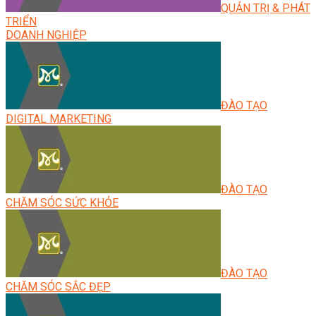
QUẢN TRỊ & PHÁT
TRIỂN
DOANH NGHIỆP
ĐÀO TẠO
DIGITAL MARKETING
ĐÀO TẠO
CHĂM SÓC SỨC KHỎE
ĐÀO TẠO
CHĂM SÓC SẮC ĐẸP