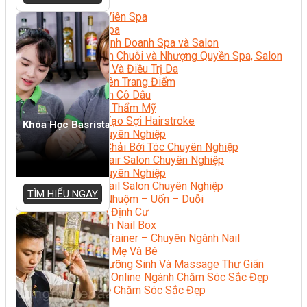
Sắc Đẹp
Kỹ Thuật Viên Spa
Quản Lý Spa
Khởi Sự Kinh Doanh Spa và Salon
Kinh Doanh Chuỗi và Nhượng Quyền Spa, Salon
Chăm Sóc Và Điều Trị Da
Chuyên Viên Trang Điểm
Trang Điểm Cô Dâu
Phun Xăm Thẩm Mỹ
Kỹ Thuật Tạo Sợi Hairstroke
Khóa Học Basrista
Barber Chuyên Nghiệp
Kỹ Thuật Chải Bới Tóc Chuyên Nghiệp
Quản Lý Hair Salon Chuyên Nghiệp
Nối Mi Chuyên Nghiệp
Quản Lý Nail Salon Chuyên Nghiệp
TÌM HIỂU NGAY
Kỹ Thuật Nhuộm – Uốn – Duỗi
Nail Salon Định Cư
Kinh Doanh Nail Box
Train The Trainer – Chuyên Ngành Nail
Chăm Sóc Mẹ Và Bé
Gội Đầu Dưỡng Sinh Và Massage Thư Giãn
Marketing Online Ngành Chăm Sóc Sắc Đẹp
Chuyên Đề Chăm Sóc Sắc Đẹp
Âm Nhạc