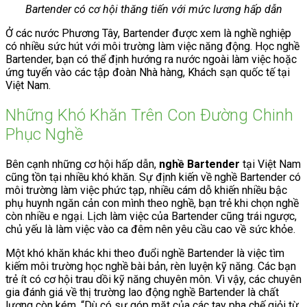
Bartender có cơ hội thăng tiến với mức lương hấp dẫn
Ở các nước Phương Tây, Bartender được xem là nghề nghiệp
có nhiều sức hút với môi trường làm việc năng động. Học nghề
Bartender, bạn có thể định hướng ra nước ngoài làm việc hoặc
ứng tuyển vào các tập đoàn Nhà hàng, Khách sạn quốc tế tại
Việt Nam.
Những Khó Khăn Trên Con Đường Chinh
Phục Nghề
Bên cạnh những cơ hội hấp dẫn,
nghề Bartender
tại Việt Nam
cũng tồn tại nhiều khó khăn. Sự định kiến về nghề Bartender có
môi trường làm việc phức tạp, nhiều cám dỗ khiến nhiều bậc
phụ huynh ngăn cản con mình theo nghề, bạn trẻ khi chọn nghề
còn nhiều e ngại. Lịch làm việc của Bartender cũng trái ngược,
chủ yếu là làm việc vào ca đêm nên yêu cầu cao về sức khỏe.
Một khó khăn khác khi theo đuổi nghề Bartender là việc tìm
kiếm môi trường học nghề bài bản, rèn luyện kỹ năng. Các bạn
trẻ ít có cơ hội trau dồi kỹ năng chuyên môn. Vì vậy, các chuyên
gia đánh giá về thị trường lao động nghề Bartender là chất
lượng còn kém. “Dù có sự góp mặt của các tay pha chế giỏi từ