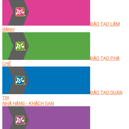
ĐÀO TẠO LÀM
BÁNH
ĐÀO TẠO PHA
CHẾ
ĐÀO TẠO QUẢN
TRỊ
NHÀ HÀNG - KHÁCH SẠN