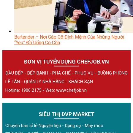
Bartender – Nơi Gặp Gỡ Định Mệnh Của Những Người
“Yêu” Đồ Uống Có Cồn
ĐƠN VỊ TUYỂN DỤNG CHEFJOB.VN
ĐẦU BẾP - BẾP BÁNH - PHA CHẾ - PHỤC VỤ - BUỒNG PHÒNG
LỄ TÂN - QUẢN LÝ NHÀ HÀNG - KHÁCH SẠN
Hotline: 1900 2175 - Web:
www.chefjob.vn
SIÊU THỊ ĐVP MARKET
Chuyên bán sỉ lẻ Nguyên liệu - Dụng cụ - Máy móc