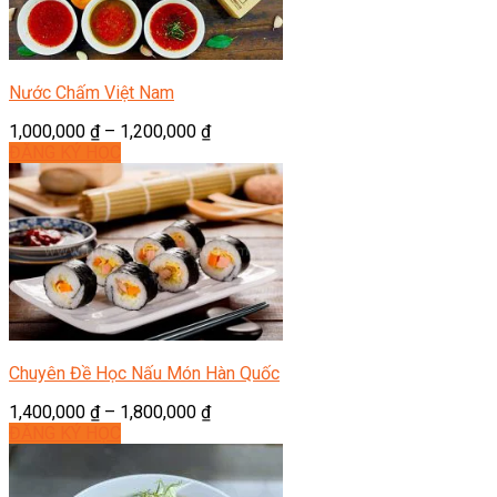
Nước Chấm Việt Nam
1,000,000
₫
–
1,200,000
₫
ĐĂNG KÝ HỌC
Chuyên Đề Học Nấu Món Hàn Quốc
1,400,000
₫
–
1,800,000
₫
ĐĂNG KÝ HỌC