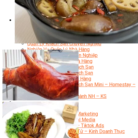
Bí Quyết Kinh Doanh Và Vận Hành Mô Hình Bánh
Chuyên Đề Bếp Bánh
Video Dạy Làm Bánh
Quản Trị NHKS
Quản Trị Nhà Hàng Khách Sạn Quốc Tế
Nghiệp Vụ Quản Lý NH-KS
Quản Lý Nhà Hàng Chuyên Nghiệp
Quản Lý Khách Sạn Chuyên Nghiệp
Nghiệp Vụ Quản Lý Nhà Hàng
Nghiệp Vụ Lễ Tân Chuyên Nghiệp
Giám Đốc Điều Hành Nhà Hàng
Tiếng Anh Nhà Hàng Khách Sạn
Khởi Sự Kinh Doanh Khách Sạn
Khởi Sự Kinh Doanh Nhà Hàng
Khởi Sự Kinh Doanh Khách Sạn Mini – Homestay –
AirBnB
Kiến Thức & Kỹ Năng Ngành NH – KS
Marketing
Digital Marketing
Giám Đốc Digital Marketing
Chuyên Viên Social Media
Tiktok Marketing – Tiktok Ads
Thương Mại Điện Tử – Kinh Doanh Thực
Chiến Trên Shopee