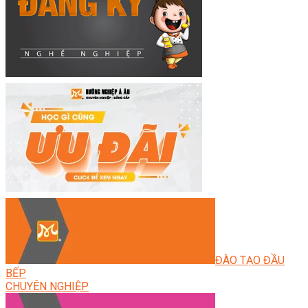
ĐÀO TẠO ĐẦU
BẾP
CHUYÊN NGHIỆP