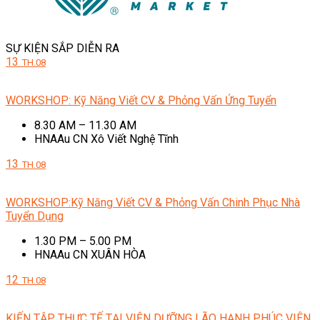
SỰ KIỆN SẮP DIỄN RA
13
TH.08
WORKSHOP: Kỹ Năng Viết CV & Phỏng Vấn Ứng Tuyển
8.30 AM – 11.30 AM
HNAAu CN Xô Viết Nghệ Tĩnh
13
TH.08
WORKSHOP:Kỹ Năng Viết CV & Phỏng Vấn Chinh Phục Nhà
Tuyển Dụng
1.30 PM – 5.00 PM
HNAAu CN XUÂN HÒA
12
TH.08
KIẾN TẬP THỰC TẾ TẠI VIỆN DƯỠNG LÃO HẠNH PHÚC VIÊN