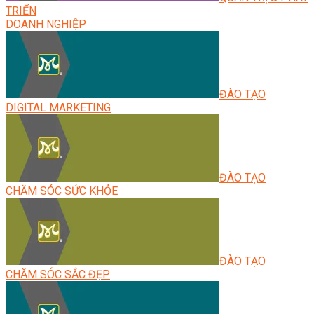
TRIỂN
DOANH NGHIỆP
ĐÀO TẠO
DIGITAL MARKETING
ĐÀO TẠO
CHĂM SÓC SỨC KHỎE
ĐÀO TẠO
CHĂM SÓC SẮC ĐẸP