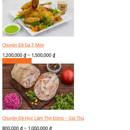
Chuyên Đề Gà 3 Món
1,200,000
₫
–
1,500,000
₫
ĐĂNG KÝ HỌC
Chuyên Đề Học Làm Thịt Đông – Giò Thủ
800,000
₫
–
1,000,000
₫