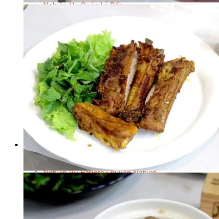
Nghiệp Vụ Quản Lý Bếp
Nghiệp Vụ Cấp Dưỡng
Nghiệp Vụ Bếp Phụ
Điểm Tâm Hồng Kông
Eat Clean
Food Stylist
Master Class
Bếp Gia Đình
Học Nấu Ăn Mở Quán
Chuyên Đề Bếp Nóng
Khởi Sự Kinh Doanh Ngành F&B
Khởi Sự Kinh Doanh Nhà Hàng
Bí Quyết Kinh Doanh và Vận Hành Mô Hình Ẩm
Thực
Video Dạy Nấu Ăn
Pha Chế
Nghiệp Vụ Bar Trưởng
Nghiệp Vụ Bartender Chuyên Nghiệp
Nghiệp Vụ Barista Chuyên Nghiệp
Nghiệp Vụ Flair Bartending Chuyên Nghiệp
Nghiệp Vụ Pha Chế Đặc Biệt
Nghiệp Vụ Pha Chế Tổng Hợp
Nghiệp Vụ Quản Lý Bar