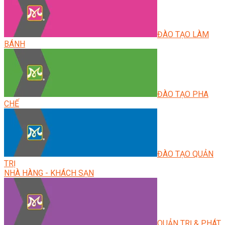
ĐÀO TẠO LÀM
BÁNH
ĐÀO TẠO PHA
CHẾ
ĐÀO TẠO QUẢN
TRỊ
NHÀ HÀNG - KHÁCH SẠN
QUẢN TRỊ & PHÁT