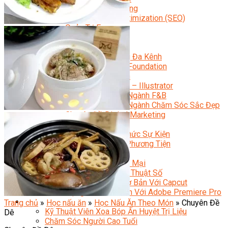
Facebook Marketing
Search Engine Optimization (SEO)
Quản Trị Fanpage
Facebook Ads
Google Ads
Content Marketing Đa Kênh
Digital Marketing Foundation
Bán Hàng Đa Kênh
Adobe Photoshop – Illustrator
Marketing Online Ngành F&B
Marketing Online Ngành Chăm Sóc Sắc Đẹp
Chuyên Đề Digital Marketing
Media Production
Chuyên Viên Tổ Chức Sự Kiện
Truyền Thông Đa Phương Tiện
Media Production
Nhiếp Ảnh Thương Mại
Sản Xuất Phim Kỹ Thuật Số
Biên Tập Video Cơ Bản Với Capcut
Dựng Phim Cơ Bản Với Adobe Premiere Pro
Sức Khỏe
Trang chủ
»
Học nấu ăn
»
Học Nấu Ăn Theo Món
»
Chuyên Đề
Kỹ Thuật Viên Xoa Bóp Ấn Huyệt Trị Liệu
Dê
Chăm Sóc Người Cao Tuổi