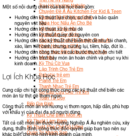
Trại Hè Hướng Nghiệp
Một số nội dung chính của bài học bao gồm:
Chuyên Đề Á Âu Kitchen For Kid & Teen
Chuyên Đề Kỹ Năng Sống
Hướng dẫn kỹ thuật lựa chọn, sơ chế và bảo quản
Khóa Học Nấu Ăn Cho Bé
nguyên vật liệu
Hội Họa Thiếu Nhi
Hướng dẫn kỹ thuật xử lý mùi dê
Digital Art For Kids
Hướng dẫn kỹ thuật quay dê nguyên con
Khóa Học Thiết Kế Truyện Tranh Ai
Hướng dẫn các kỹ thuật chế biến thịt dê như tái chanh,
Khóa Học Họa Sĩ Ai
xào, làm tiết canh, chưng, nướng lụi, tiềm, hấp, đút lò…
Khóa Học Biên Tập Video Với Ai
Hướng dẫn công thức và các bước thực hiện chi tiết
Mc Nhí
Hướng dẫn trình bày món ăn hoàn chỉnh và phục vụ khi
Kỳ Thủ Cờ Vua
kinh doanh…
Lập Trình Cho Trẻ Em
Robotic trẻ em
Lợi Ích Khóa Học
Piano Trẻ Em
Thanh Nhạc Trẻ Em
Cung cấp chi tiết công thức cùng các kỹ thuật chế biến các
Sơ Cấp Cứu Cho Trẻ Em
món ăn từ thịt dê thơm ngon.
Toán Tư Duy
Bếp Gia Đình
Công thức món ăn với hương vị thơm ngon, hấp dẫn, phù hợp
Trung Cấp CET
với khẩu vị của đại đa số người dùng.
Kỹ Thuật Chế Biến Món Ăn
Kỹ Thuật Làm Bánh
Tất cả các món ăn được Hướng Nghiệp Á Âu nghiên cứu, xây
Kỹ Thuật Pha Chế Đồ Uống
dựng, thẩm định, công thức độc quyền giúp bạn tạo nên sự
Quản Trị Khách Sạn
khác biệt cho mô hình kinh doanh của mình.