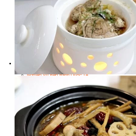
Chuyên Gia Cà Phê
Cà Phê Pha Máy
Khởi Sự Kinh Doanh Cafe – Chuỗi Cafe
Bí Quyết Khởi Nghiệp Mô Hình Đồ Uống
Kinh Doanh Mô Hình Đồ Uống Thịnh Hành
Kinh Doanh Chuỗi Và Nhượng Quyền
Tiếng Anh Chuyên Ngành Pha Chế
Học Làm Kem
Học Pha Chế Trà Sữa
Chuyên Đề Pha Chế
Video Dạy Pha Chế
Làm Bánh
Nghiệp Vụ Bếp Trưởng Bếp Bánh
Nghiệp Vụ Bếp Bánh Quốc Tế
Nghiệp Vụ Quản Lý Bếp Bánh
Nghiệp Vụ Bánh Kem
Bánh Việt
Bánh Nhật
Bánh Mì Nâng Cao
Bánh Đài Loan
Bánh Ngắn Hạn
Bánh Kinh Doanh
Handmade Mini Cake
Master Class