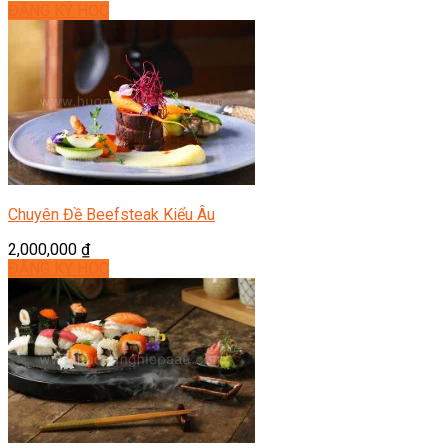
ĐĂNG KÝ HỌC
Chuyên Đề Beefsteak Kiểu Âu
2,000,000
₫
ĐĂNG KÝ HỌC