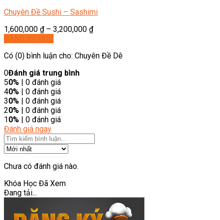
Chuyên Đề Sushi – Sashimi
1,600,000
₫
–
3,200,000
₫
ĐĂNG KÝ HỌC
Có (0) bình luận cho: Chuyên Đề Dê
0
Đánh giá trung bình
5
0%
| 0 đánh giá
4
0%
| 0 đánh giá
3
0%
| 0 đánh giá
2
0%
| 0 đánh giá
1
0%
| 0 đánh giá
Đánh giá ngay
Chưa có đánh giá nào.
Khóa Học Đã Xem
Đang tải...