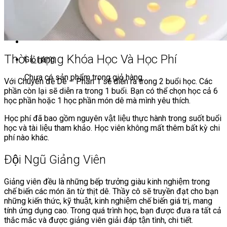
Chưa có sản phẩm trong giỏ hàng.
Thời Lượng Khóa Học Và Học Phí
Giỏ hàng
Chưa có sản phẩm trong giỏ hàng.
Với Chuyên đề Dê – Phần 1 sẽ diễn ra trong 2 buổi học. Các
phần còn lại sẽ diễn ra trong 1 buổi. Bạn có thể chọn học cả 6
học phần hoặc 1 học phần món dê mà mình yêu thích.
Học phí đã bao gồm nguyên vật liệu thực hành trong suốt buổi
học và tài liệu tham khảo. Học viên không mất thêm bất kỳ chi
phí nào khác.
Đội Ngũ Giảng Viên
Giảng viên đều là những bếp trưởng giàu kinh nghiệm trong
chế biến các món ăn từ thịt dê. Thầy cô sẽ truyền đạt cho bạn
những kiến thức, kỹ thuật, kinh nghiệm chế biến giá trị, mang
tính ứng dụng cao. Trong quá trình học, bạn được đưa ra tất cả
thắc mắc và được giảng viên giải đáp tận tình, chi tiết.