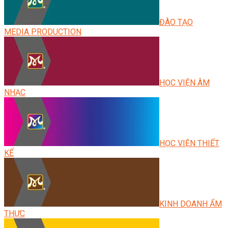
ĐÀO TẠO
MEDIA PRODUCTION
HỌC VIỆN ÂM
NHẠC
HỌC VIỆN THIẾT
KẾ
KINH DOANH ẨM
THỰC