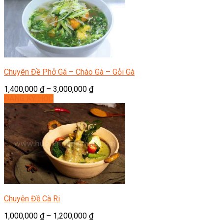
Chuyên Đề Phở Gà – Cháo Gà – Gỏi Gà
1,400,000
₫
–
3,000,000
₫
ĐĂNG KÝ HỌC
Chuyên Đề Cà Ri
1,000,000
₫
–
1,200,000
₫