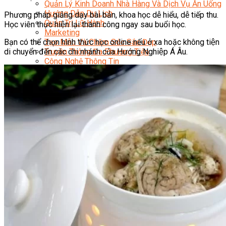
Quản Lý Kinh Doanh Nhà Hàng Và Dịch Vụ Ăn Uống
Hướng Dẫn Du Lịch
Phương pháp giảng dạy bài bản, khoa học dễ hiểu, dễ tiếp thu.
Quản Trị Lữ Hành
Học viên thực hiện lại thành công ngay sau buổi học.
Marketing
Bạn có thể chọn hình thức học online nếu ở xa hoặc không tiện
Tạo Mẫu Và Chăm Sóc Sắc Đẹp
di chuyển đến các chi nhánh của Hướng Nghiệp Á Âu.
Truyền Thông Đa Phương Tiện
Công Nghệ Thông Tin
An Ninh Mạng
Thiết Kế Đồ Họa
Âm Nhạc
Điện Công Nghiệp Và Dân Dụng
Văn Hóa Phổ Thông
Nâng Cao Năng Lực Tiếng Anh – Chuẩn TOEIC
Tin Tức
HỌC BỔNG 2026
Học kỹ năng
Đào Tạo Nghề
Hoạt Động
Văn Hóa Ẩm Thực Việt Nam
Sự Kiện Hướng Nghiệp Á Âu
Siêu Thị ĐVP Market