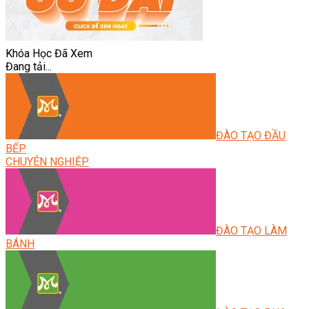
Khóa Học Đã Xem
Đang tải...
ĐÀO TẠO ĐẦU
BẾP
CHUYÊN NGHIỆP
ĐÀO TẠO LÀM
BÁNH