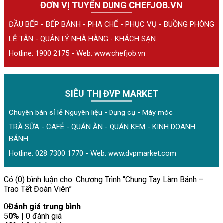
ĐƠN VỊ TUYỂN DỤNG CHEFJOB.VN
ĐẦU BẾP - BẾP BÁNH - PHA CHẾ - PHỤC VỤ - BUỒNG PHÒNG
LỄ TÂN - QUẢN LÝ NHÀ HÀNG - KHÁCH SẠN
Hotline: 1900 2175 - Web:
www.chefjob.vn
SIÊU THỊ ĐVP MARKET
Chuyên bán sỉ lẻ Nguyên liệu - Dụng cụ - Máy móc
TRÀ SỮA - CAFÉ - QUÁN ĂN - QUÁN KEM - KINH DOANH
BÁNH
Hotline: 028 7300 1770 - Web:
www.dvpmarket.com
Có (0) bình luận cho: Chương Trình “Chung Tay Làm Bánh –
Trao Tết Đoàn Viên”
0
Đánh giá trung bình
5
0%
| 0 đánh giá