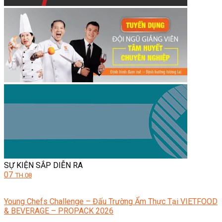
SỰ KIỆN SẮP DIỄN RA
07
TH.08
Young Chefs Challenge – Đấu Trường Ẩm Thực Tại VIETFOOD
& BEVERAGE – PROPACK 2026