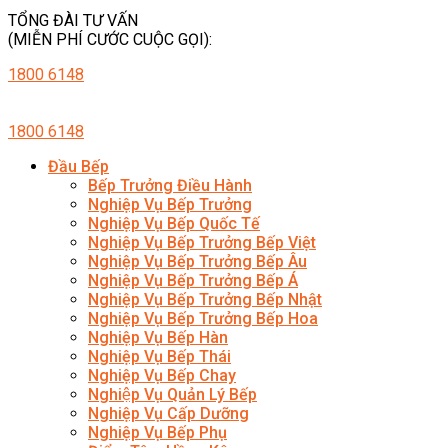
TỔNG ĐÀI TƯ VẤN
(MIỄN PHÍ CƯỚC CUỘC GỌI):
1800 6148
1800 6148
Đầu Bếp
Bếp Trưởng Điều Hành
Nghiệp Vụ Bếp Trưởng
Nghiệp Vụ Bếp Quốc Tế
Nghiệp Vụ Bếp Trưởng Bếp Việt
Nghiệp Vụ Bếp Trưởng Bếp Âu
Nghiệp Vụ Bếp Trưởng Bếp Á
Nghiệp Vụ Bếp Trưởng Bếp Nhật
Nghiệp Vụ Bếp Trưởng Bếp Hoa
Nghiệp Vụ Bếp Hàn
Nghiệp Vụ Bếp Thái
Nghiệp Vụ Bếp Chay
Nghiệp Vụ Quản Lý Bếp
Nghiệp Vụ Cấp Dưỡng
Nghiệp Vụ Bếp Phụ