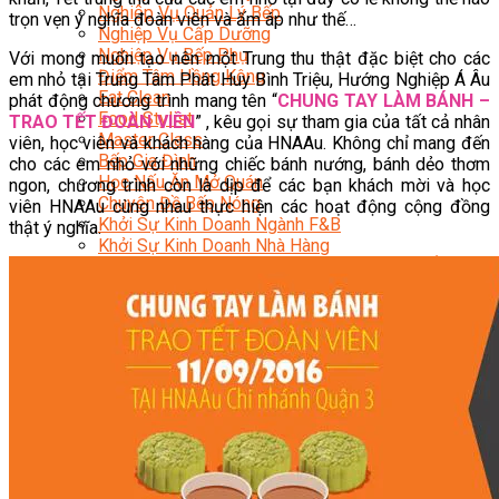
Nghiệp Vụ Quản Lý Bếp
trọn vẹn ý nghĩa đoàn viên và ấm áp như thế…
Nghiệp Vụ Cấp Dưỡng
Nghiệp Vụ Bếp Phụ
Với mong muốn tạo nên một Trung thu thật đặc biệt cho các
Điểm Tâm Hồng Kông
em nhỏ tại Trung Tâm Phát Huy Bình Triệu, Hướng Nghiệp Á Âu
Eat Clean
phát động chương trình mang tên “
CHUNG TAY LÀM BÁNH –
Food Stylist
TRAO TẾT ĐOÀN VIÊN
” , kêu gọi sự tham gia của tất cả nhân
Master Class
viên, học viên và khách hàng của HNAAu. Không chỉ mang đến
Bếp Gia Đình
cho các em nhỏ với những chiếc bánh nướng, bánh dẻo thơm
Học Nấu Ăn Mở Quán
ngon, chương trình còn là dịp để các bạn khách mời và học
Chuyên Đề Bếp Nóng
viên HNAAu cùng nhau thực hiện các hoạt động cộng đồng
Khởi Sự Kinh Doanh Ngành F&B
thật ý nghĩa.
Khởi Sự Kinh Doanh Nhà Hàng
Bí Quyết Kinh Doanh và Vận Hành Mô Hình Ẩm
Thực
Video Dạy Nấu Ăn
Pha Chế
Nghiệp Vụ Bar Trưởng
Nghiệp Vụ Bartender Chuyên Nghiệp
Nghiệp Vụ Barista Chuyên Nghiệp
Nghiệp Vụ Flair Bartending Chuyên Nghiệp
Nghiệp Vụ Pha Chế Đặc Biệt
Nghiệp Vụ Pha Chế Tổng Hợp
Nghiệp Vụ Quản Lý Bar