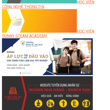
HỌC VIỆN
CÔNG NGHỆ THÔNG TIN
HỌC VIỆN
SUNNY STEAM ACADEMY