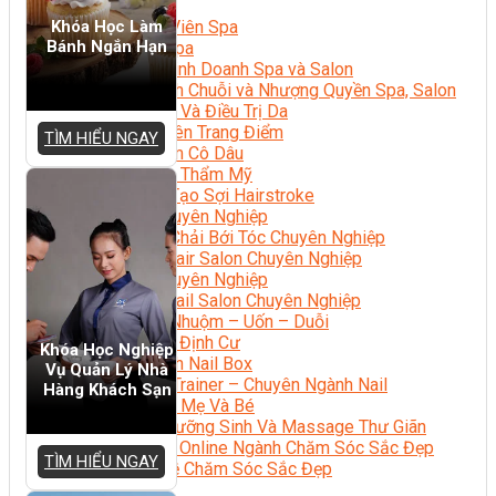
Sắc Đẹp
Khóa Học Làm
Kỹ Thuật Viên Spa
Bánh Ngắn Hạn
Quản Lý Spa
Khởi Sự Kinh Doanh Spa và Salon
Kinh Doanh Chuỗi và Nhượng Quyền Spa, Salon
Chăm Sóc Và Điều Trị Da
Chuyên Viên Trang Điểm
TÌM HIỂU NGAY
Trang Điểm Cô Dâu
Phun Xăm Thẩm Mỹ
Kỹ Thuật Tạo Sợi Hairstroke
Barber Chuyên Nghiệp
Kỹ Thuật Chải Bới Tóc Chuyên Nghiệp
Quản Lý Hair Salon Chuyên Nghiệp
Nối Mi Chuyên Nghiệp
Quản Lý Nail Salon Chuyên Nghiệp
Kỹ Thuật Nhuộm – Uốn – Duỗi
Nail Salon Định Cư
Khóa Học Nghiệp
Kinh Doanh Nail Box
Vụ Quản Lý Nhà
Train The Trainer – Chuyên Ngành Nail
Hàng Khách Sạn
Chăm Sóc Mẹ Và Bé
Gội Đầu Dưỡng Sinh Và Massage Thư Giãn
Marketing Online Ngành Chăm Sóc Sắc Đẹp
TÌM HIỂU NGAY
Chuyên Đề Chăm Sóc Sắc Đẹp
Âm Nhạc