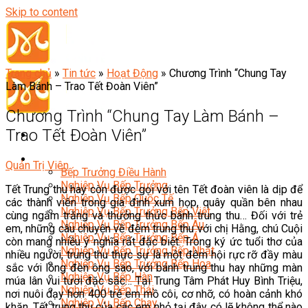
Skip to content
Trang chủ
»
Tin tức
»
Hoạt Động
»
Chương Trình “Chung Tay
Làm Bánh – Trao Tết Đoàn Viên”
Chương Trình “Chung Tay Làm Bánh –
Trao Tết Đoàn Viên”
Đầu Bếp
Quản Trị Viên
Bếp Trưởng Điều Hành
Nghiệp Vụ Bếp Trưởng
Tết Trung thu hay còn được gọi với tên Tết đoàn viên là dịp để
Nghiệp Vụ Bếp Quốc Tế
các thành viên trong gia đình xum họp, quây quần bên nhau
Nghiệp Vụ Bếp Trưởng Bếp Việt
cùng ngắm trăng và thưởng thức bánh trung thu… Đối với trẻ
Nghiệp Vụ Bếp Trưởng Bếp Âu
em, những câu chuyện về đêm trung thu với chị Hằng, chú Cuội
Nghiệp Vụ Bếp Trưởng Bếp Á
còn mang nhiều ý nghĩa rất đặc biệt. Trong ký ức tuổi thơ của
Nghiệp Vụ Bếp Trưởng Bếp Nhật
nhiều người, trung thu thực sự là một đêm hội rực rỡ đầy màu
Nghiệp Vụ Bếp Trưởng Bếp Hoa
sắc với lồng đèn ông sao, với bánh trung thu hay những màn
Nghiệp Vụ Bếp Hàn
múa lân vui tươi đặc sắc… Tại Trung Tâm Phát Huy Bình Triệu,
Nghiệp Vụ Bếp Thái
nơi nuôi dạy hơn 400 trẻ em mồ côi, cơ nhỡ, có hoàn cảnh khó
Nghiệp Vụ Bếp Chay
khăn, Tết trung thu của các em nhỏ tại đây có lẽ không thể nào