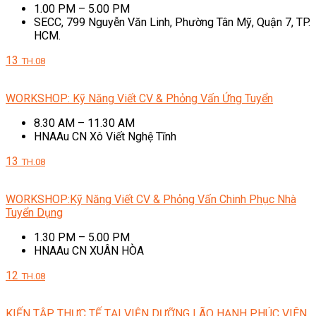
1.00 PM – 5.00 PM
SECC, 799 Nguyễn Văn Linh, Phường Tân Mỹ, Quận 7, TP.
HCM.
13
TH.08
WORKSHOP: Kỹ Năng Viết CV & Phỏng Vấn Ứng Tuyển
8.30 AM – 11.30 AM
HNAAu CN Xô Viết Nghệ Tĩnh
13
TH.08
WORKSHOP:Kỹ Năng Viết CV & Phỏng Vấn Chinh Phục Nhà
Tuyển Dụng
1.30 PM – 5.00 PM
HNAAu CN XUÂN HÒA
12
TH.08
KIẾN TẬP THỰC TẾ TẠI VIỆN DƯỠNG LÃO HẠNH PHÚC VIÊN