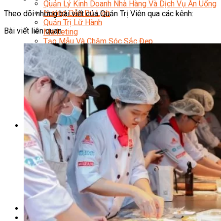
Quản Lý Kinh Doanh Nhà Hàng Và Dịch Vụ Ăn Uống
Hướng Dẫn Du Lịch
Theo dõi những bài viết của Quản Trị Viên qua các kênh:
Quản Trị Lữ Hành
Bài viết liên quan
Marketing
Tạo Mẫu Và Chăm Sóc Sắc Đẹp
Truyền Thông Đa Phương Tiện
Công Nghệ Thông Tin
An Ninh Mạng
Thiết Kế Đồ Họa
Âm Nhạc
Điện Công Nghiệp Và Dân Dụng
Văn Hóa Phổ Thông
Nâng Cao Năng Lực Tiếng Anh – Chuẩn TOEIC
Tin Tức
HỌC BỔNG 2026
Học kỹ năng
Đào Tạo Nghề
Hoạt Động
Văn Hóa Ẩm Thực Việt Nam
Sự Kiện Hướng Nghiệp Á Âu
Siêu Thị ĐVP Market