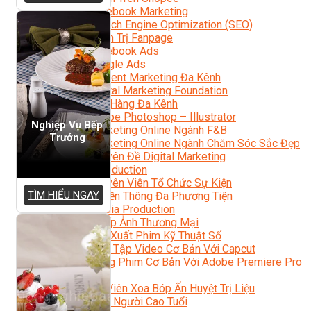
Facebook Marketing
Search Engine Optimization (SEO)
Quản Trị Fanpage
Facebook Ads
Google Ads
Content Marketing Đa Kênh
Digital Marketing Foundation
Bán Hàng Đa Kênh
Adobe Photoshop – Illustrator
Nghiệp Vụ Bếp
Marketing Online Ngành F&B
Trưởng
Marketing Online Ngành Chăm Sóc Sắc Đẹp
Chuyên Đề Digital Marketing
Media Production
Chuyên Viên Tổ Chức Sự Kiện
TÌM HIỂU NGAY
Truyền Thông Đa Phương Tiện
Media Production
Nhiếp Ảnh Thương Mại
Sản Xuất Phim Kỹ Thuật Số
Biên Tập Video Cơ Bản Với Capcut
Dựng Phim Cơ Bản Với Adobe Premiere Pro
Sức Khỏe
Kỹ Thuật Viên Xoa Bóp Ấn Huyệt Trị Liệu
Chăm Sóc Người Cao Tuổi