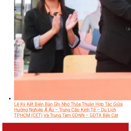
Lễ Ký Kết Biên Bản Ghi Nhớ Thỏa Thuận Hợp Tác Giữa
Hướng Nghiệp Á Âu – Trung Cấp Kinh Tế – Du Lịch
TP.HCM (CET) Và Trung Tâm GDNN – GDTX Bến Cát