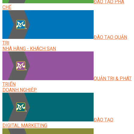
ĐÀO TẠO PHA
CHẾ
ĐÀO TẠO QUẢN
TRỊ
NHÀ HÀNG - KHÁCH SẠN
QUẢN TRỊ & PHÁT
TRIỂN
DOANH NGHIỆP
ĐÀO TẠO
DIGITAL MARKETING