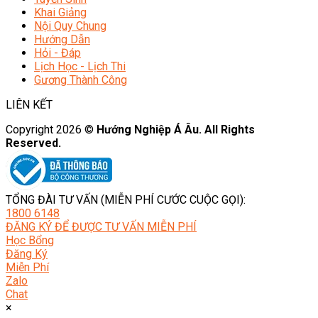
Khai Giảng
Nội Quy Chung
Hướng Dẫn
Hỏi - Đáp
Lịch Học - Lịch Thi
Gương Thành Công
LIÊN KẾT
Copyright 2026 ©
Hướng Nghiệp Á Âu. All Rights
Reserved.
TỔNG ĐÀI TƯ VẤN (MIỄN PHÍ CƯỚC CUỘC GỌI):
1800 6148
ĐĂNG KÝ ĐỂ ĐƯỢC TƯ VẤN MIỄN PHÍ
Học Bổng
Đăng Ký
Miễn Phí
Zalo
Chat
×