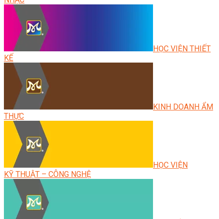
HỌC VIỆN THIẾT
KẾ
KINH DOANH ẨM
THỰC
HỌC VIỆN
KỸ THUẬT – CÔNG NGHỆ