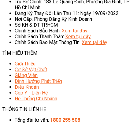
Trụ Sở Chính: 183 Lê Quang Định, Phường Gia Định, TP
Hồ Chí Minh
Đăng Ký Thay Đổi Lần Thứ 11: Ngày 19/09/2022
Nơi Cấp: Phòng Đăng Ký Kinh Doanh
Sở KH & ĐT TP.HCM
Chính Sách Bảo Hành:
Xem tại đây
Chính Sách Thanh Toán:
Xem tại đây
Chính Sách Bảo Mật Thông Tin:
Xem tại đây
TÌM HIỂU THÊM
Giới Thiệu
Cơ Sở Vật Chất
Giảng Viên
Định Hướng Phát Triển
Điều Khoản
Góp Ý - Liên Hệ
Hệ Thống Chi Nhánh
THÔNG TIN LIÊN HỆ
Tổng đài tư vấn:
1800 255 508
08h00 - 20h00 (Miễn phí cước gọi)