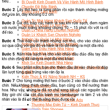
tiêu…
Bí Quyết Kinh Doanh Và Vận Hành Mô Hình Bánh
Chuyên Đề Bếp Bánh
Bước 2
: Lấy thịt heo ra từng phần rồi nặn thành những miếng
Video Dạy Làm Bánh
dẹt vừa ăn, dày khoảng 0.2 cm.
Quản Trị NHKS
Quản Trị Nhà Hàng Khách Sạn Quốc Tế
Bước 3
: Giá đỗ, bắp cải, hành lá sau khi rửa sạch, đem ngâm
Nghiệp Vụ Quản Lý NH-KS
với nước muối loãng khoảng chừng 10 – 15 phút rồi vớt ra rổ
Quản Lý Nhà Hàng Chuyên Nghiệp
để ráo.
Quản Lý Khách Sạn Chuyên Nghiệp
Nghiệp Vụ Quản Lý Nhà Hàng
Bước 4
: Thái bắp cải thành những sợi nhỏ, cho vào chảo xào
Nghiệp Vụ Lễ Tân Chuyên Nghiệp
sơ qua cùng với giá đỗ và hành lá rồi để riêng ra một dĩa nhỏ.
Giám Đốc Điều Hành Nhà Hàng
Tiếng Anh Nhà Hàng Khách Sạn
Bước 5
: Nấm rửa sạch và cho vào chảo dầu đảo đều tay đến
Khởi Sự Kinh Doanh Khách Sạn
khi chín cũng để riêng ra một dĩa nhỏ khác.
Khởi Sự Kinh Doanh Nhà Hàng
Bước 6
: Sau phần nấm, bạn cho thêm dầu ăn vào chảo rồi đập
Khởi Sự Kinh Doanh Khách Sạn Mini – Homestay –
lần lượt từng quả trứng vào rán ốp la.
AirBnB
Kiến Thức & Kỹ Năng Ngành NH – KS
Bước 7
: Cho từng miếng thịt heo ở bước 2 vào chảo dầu chiên
Marketing
chín. Nếu không thích chiên dầu, bạn cũng có thể nướng than
Digital Marketing
hoa. Như vậy, chúng ta đã sơ chế xong tất cả các nguyên liệu.
Giám Đốc Digital Marketing
Bây giờ chỉ cần cắt đôi bánh mì Hamburger ra làm 2 và cho
Chuyên Viên Social Media
nhân vào là đã có thể thưởng thức được rồi.
Tiktok Marketing – Tiktok Ads
Thương Mại Điện Tử – Kinh Doanh Thực
Chiến Trên Shopee