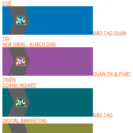
CHẾ
ĐÀO TẠO QUẢN
TRỊ
NHÀ HÀNG - KHÁCH SẠN
QUẢN TRỊ & PHÁT
TRIỂN
DOANH NGHIỆP
ĐÀO TẠO
DIGITAL MARKETING