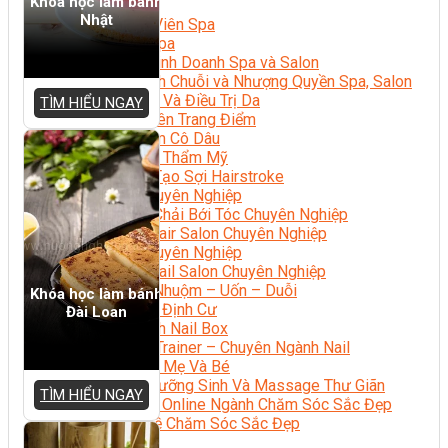
Khóa học làm bánh
Sắc Đẹp
Nhật
Kỹ Thuật Viên Spa
Quản Lý Spa
Khởi Sự Kinh Doanh Spa và Salon
Kinh Doanh Chuỗi và Nhượng Quyền Spa, Salon
Chăm Sóc Và Điều Trị Da
TÌM HIỂU NGAY
Chuyên Viên Trang Điểm
Trang Điểm Cô Dâu
Phun Xăm Thẩm Mỹ
Kỹ Thuật Tạo Sợi Hairstroke
Barber Chuyên Nghiệp
Kỹ Thuật Chải Bới Tóc Chuyên Nghiệp
Quản Lý Hair Salon Chuyên Nghiệp
Nối Mi Chuyên Nghiệp
Quản Lý Nail Salon Chuyên Nghiệp
Kỹ Thuật Nhuộm – Uốn – Duỗi
Khóa học làm bánh
Nail Salon Định Cư
Đài Loan
Kinh Doanh Nail Box
Train The Trainer – Chuyên Ngành Nail
Chăm Sóc Mẹ Và Bé
Gội Đầu Dưỡng Sinh Và Massage Thư Giãn
TÌM HIỂU NGAY
Marketing Online Ngành Chăm Sóc Sắc Đẹp
Chuyên Đề Chăm Sóc Sắc Đẹp
Âm Nhạc