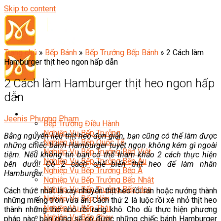
Skip to content
Trang chủ
»
Bếp Bánh
»
Bếp Trưởng Bếp Bánh
»
2 Cách làm
Hamburger thịt heo ngon hấp dẫn
2 Cách làm Hamburger thịt heo ngon hấp
dẫn
Đầu Bếp
Jeenis Phương Phạm
Bếp Trưởng Điều Hành
Nghiệp Vụ Bếp Trưởng
Bằng nguyên liệu thịt heo đơn giản, bạn cũng có thể làm được
Nghiệp Vụ Bếp Quốc Tế
những chiếc bánh Hamburger tuyệt ngon không kém gì ngoài
Nghiệp Vụ Bếp Trưởng Bếp Việt
tiệm. Nếu không tin bạn có thể tham khảo 2 cách thực hiện
Nghiệp Vụ Bếp Trưởng Bếp Âu
bên dưới! Có 2 cách chế biến thịt heo để làm nhân
Nghiệp Vụ Bếp Trưởng Bếp Á
Hamburger.
Nghiệp Vụ Bếp Trưởng Bếp Nhật
Nghiệp Vụ Bếp Trưởng Bếp Hoa
Cách thức nhất là xay nhuyễn thịt heo rồi rán hoặc nướng thành
Nghiệp Vụ Bếp Hàn
những miếng tròn vừa ăn. Cách thứ 2 là luộc rồi xé nhỏ thịt heo
Nghiệp Vụ Bếp Thái
thành những thớ nhỏ rồi rang khô. Cho dù thực hiện phương
Nghiệp Vụ Bếp Chay
pháp nào, bạn cũng sẽ có được những chiếc bánh Hamburger