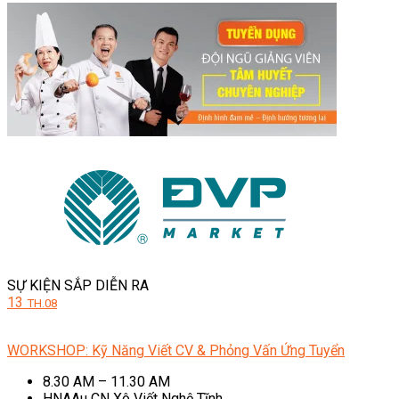
SỰ KIỆN SẮP DIỄN RA
13
TH.08
WORKSHOP: Kỹ Năng Viết CV & Phỏng Vấn Ứng Tuyển
8.30 AM – 11.30 AM
HNAAu CN Xô Viết Nghệ Tĩnh