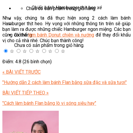
Chiếc bánh Hamburger thịt heo xé
Chưa có sản phẩm trong giỏ hàng.
Như vậy, chúng ta đã thực hiện xong 2 cách làm bánh
Hamburger thịt heo. Hy vọng với những thông tin trên sẽ giúp
bạn làm ra được những chiếc Hamburger ngon miệng. Các bạn
Giỏ hàng
cũng có thể
làm bánh Donut chiên và nướng
để thay đổi khẩu
vị cho cả nhà nhé. Chúc bạn thành công!
Chưa có sản phẩm trong giỏ hàng.
☆
☆
☆
☆
☆
Điểm: 4.8 (26 bình chọn)
« BÀI VIẾT TRƯỚC
"Hướng dẫn 2 cách làm bánh Flan bằng sữa đặc và sữa tươi"
BÀI VIẾT TIẾP THEO »
"Cách làm bánh Flan bằng lò vi sóng siêu hay"