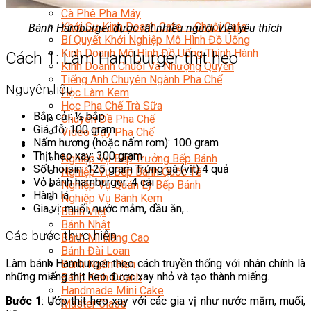
Chuyên Gia Cà Phê
Cà Phê Pha Máy
Khởi Sự Kinh Doanh Cafe – Chuỗi Cafe
Bánh Hamburger được rất nhiều người Việt yêu thích
Bí Quyết Khởi Nghiệp Mô Hình Đồ Uống
Kinh Doanh Mô Hình Đồ Uống Thịnh Hành
Cách 1: Làm Hamburger thịt heo
Kinh Doanh Chuỗi Và Nhượng Quyền
Tiếng Anh Chuyên Ngành Pha Chế
Nguyên liệu
Học Làm Kem
Học Pha Chế Trà Sữa
Bắp cải: ½ bắp
Chuyên Đề Pha Chế
Giá đỗ: 100 gram
Video Dạy Pha Chế
Nấm hương (hoặc nấm rơm): 100 gram
Làm Bánh
Thịt heo xay: 300 gram
Nghiệp Vụ Bếp Trưởng Bếp Bánh
Sốt hoisin: 125 gram Trứng gà (vịt) 4 quả
Nghiệp Vụ Bếp Bánh Quốc Tế
Vỏ bánh hamburger: 4 cái
Nghiệp Vụ Quản Lý Bếp Bánh
Hành lá
Nghiệp Vụ Bánh Kem
Gia vị: muối, nước mắm, dầu ăn,…
Bánh Việt
Bánh Nhật
Các bước thực hiện
Bánh Mì Nâng Cao
Bánh Đài Loan
Làm bánh Hamburger theo cách truyền thống với nhân chính là
Bánh Ngắn Hạn
những miếng thịt heo được xay nhỏ và tạo thành miếng.
Bánh Kinh Doanh
Handmade Mini Cake
Bước 1
: Ướp thịt heo xay với các gia vị như nước mắm, muối,
Master Class