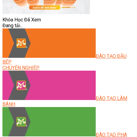
Khóa Học Đã Xem
Đang tải...
ĐÀO TẠO ĐẦU
BẾP
CHUYÊN NGHIỆP
ĐÀO TẠO LÀM
BÁNH
ĐÀO TẠO PHA