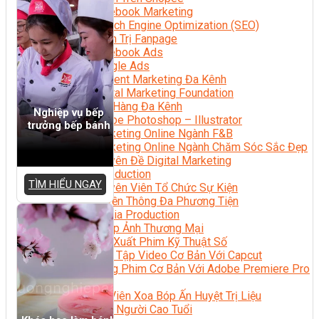
Facebook Marketing
Search Engine Optimization (SEO)
Quản Trị Fanpage
Facebook Ads
Google Ads
Content Marketing Đa Kênh
Digital Marketing Foundation
Bán Hàng Đa Kênh
Nghiệp vụ bếp
Adobe Photoshop – Illustrator
trưởng bếp bánh
Marketing Online Ngành F&B
Marketing Online Ngành Chăm Sóc Sắc Đẹp
Chuyên Đề Digital Marketing
Media Production
TÌM HIỂU NGAY
Chuyên Viên Tổ Chức Sự Kiện
Truyền Thông Đa Phương Tiện
Media Production
Nhiếp Ảnh Thương Mại
Sản Xuất Phim Kỹ Thuật Số
Biên Tập Video Cơ Bản Với Capcut
Dựng Phim Cơ Bản Với Adobe Premiere Pro
Sức Khỏe
Kỹ Thuật Viên Xoa Bóp Ấn Huyệt Trị Liệu
Chăm Sóc Người Cao Tuổi