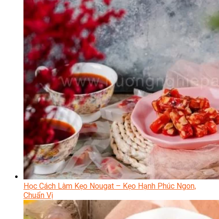
Học Cách Làm Kẹo Nougat – Kẹo Hạnh Phúc Ngon,
Chuẩn Vị