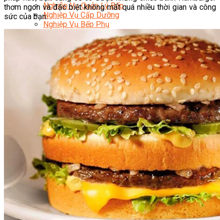
Nghiệp Vụ Quản Lý Bếp
thơm ngon và đặc biệt không mất quá nhiều thời gian và công
Nghiệp Vụ Cấp Dưỡng
sức của bạn.
Nghiệp Vụ Bếp Phụ
Điểm Tâm Hồng Kông
Eat Clean
Food Stylist
Master Class
Bếp Gia Đình
Học Nấu Ăn Mở Quán
Chuyên Đề Bếp Nóng
Khởi Sự Kinh Doanh Ngành F&B
Khởi Sự Kinh Doanh Nhà Hàng
Bí Quyết Kinh Doanh và Vận Hành Mô Hình Ẩm
Thực
Video Dạy Nấu Ăn
Pha Chế
Nghiệp Vụ Bar Trưởng
Nghiệp Vụ Bartender Chuyên Nghiệp
Nghiệp Vụ Barista Chuyên Nghiệp
Nghiệp Vụ Flair Bartending Chuyên Nghiệp
Nghiệp Vụ Pha Chế Đặc Biệt
Nghiệp Vụ Pha Chế Tổng Hợp
Nghiệp Vụ Quản Lý Bar