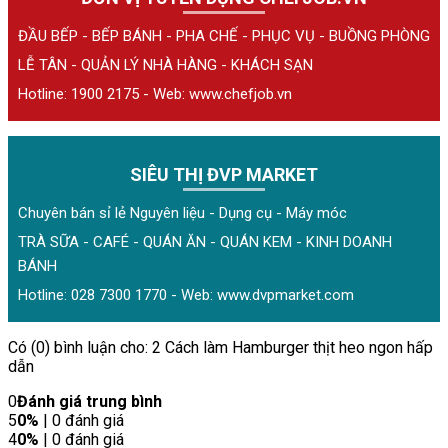
ĐẦU BẾP - BẾP BÁNH - PHA CHẾ - PHỤC VỤ - BUỒNG PHÒNG
LỄ TÂN - QUẢN LÝ NHÀ HÀNG - KHÁCH SẠN
Hotline: 1900 2175 - Web:
www.chefjob.vn
SIÊU THỊ ĐVP MARKET
Chuyên bán sỉ lẻ Nguyên liệu - Dụng cụ - Máy móc
TRÀ SỮA - CAFÉ - QUÁN ĂN - QUÁN KEM - KINH DOANH
BÁNH
Hotline: 028 7300 1770 - Web:
www.dvpmarket.com
Có (0) bình luận cho: 2 Cách làm Hamburger thịt heo ngon hấp
dẫn
0
Đánh giá trung bình
5
0%
| 0 đánh giá
4
0%
| 0 đánh giá