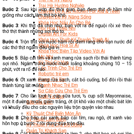
Trại Hè Hướng Nghiệp
Bước 2
: Sau khi ướp đủ thời gian, bạn đem thịt đi hầm nhừ
Chuyên Đề Á Âu Kitchen For Kid & Teen
giống như cách làm thịt bò khô.
Chuyên Đề Kỹ Năng Sống
Khóa Học Nấu Ăn Cho Bé
Bước 3
: Khi thịt đã chín nhừ, bạn vớt ra để nguội rồi xé theo
Hội Họa Thiếu Nhi
thớ thịt thành những sợi thô to.
Digital Art For Kids
Khóa Học Thiết Kế Truyện Tranh Ai
Bước 4
: Trộn thịt với nước hầm rồi đem rang cho cạn nước để
Khóa Học Họa Sĩ Ai
các thớ thịt ngấm đều gia vị.
Khóa Học Biên Tập Video Với Ai
Mc Nhí
Bước 5
: Bắp cải tím và xanh mang rửa sạch rồi thái thành từng
Kỳ Thủ Cờ Vua
sợi nhỏ. Ngâm trong nước muối loãng khoảng chừng 10 – 15
Lập Trình Cho Trẻ Em
phút, vớt ra rổ để ráo.
Robotic trẻ em
Piano Trẻ Em
Bước 6
: Ớt xanh mang rửa sạch, cắt bỏ cuống, bổ đôi rồi thái
Thanh Nhạc Trẻ Em
thành từng lát mỏng.
Sơ Cấp Cứu Cho Trẻ Em
Bước 7
: Cho lần lượt ½ cup sữa tươi, ½ cup sốt Mayonnaise,
Toán Tư Duy
một ít đường, muối, giấm trắng, ớt ột khô vào một chiếc bát lớn
Bếp Gia Đình
và khuấy đều cho các nguyên liệu trộn quyện vào nhau.
Trung Cấp CET
Kỹ Thuật Chế Biến Món Ăn
Bước 8
: Cho bắp cải xanh, bắp cải tím, rau ngò, ớt xanh vào
Kỹ Thuật Làm Bánh
hỗn hợp ở bước 7 rồi dùng đũa trộn đều.
Kỹ Thuật Pha Chế Đồ Uống
Quản Trị Khách Sạn
Bước 9
: Cắt bánh Hamburger ra làm 2, cho thịt heo xé sợi lên