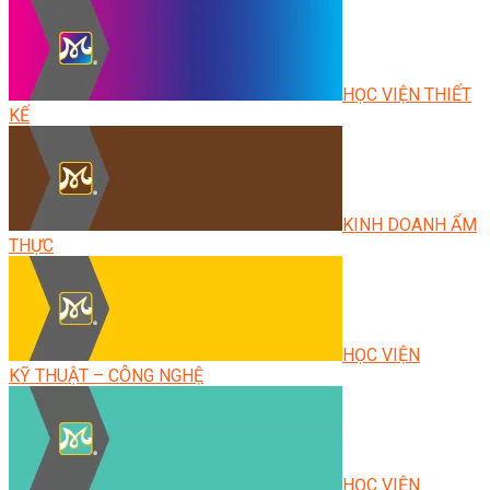
HỌC VIỆN THIẾT
KẾ
KINH DOANH ẨM
THỰC
HỌC VIỆN
KỸ THUẬT – CÔNG NGHỆ
HỌC VIỆN