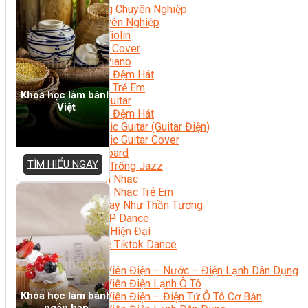
Nhạc Công Chuyên Nghiệp
Ca Sĩ Chuyên Nghiệp
Học Đàn Violin
Học Violin Cover
Học Đàn Piano
Học Piano Đệm Hát
Học Piano Trẻ Em
Khóa học làm bánh
Học Đàn Guitar
Việt
Học Guitar Đệm Hát
Học Electric Guitar (Guitar Điện)
Học Electric Guitar Cover
Học Keyboard
TÌM HIỂU NGAY
Học Đánh Trống Jazz
Học Thanh Nhạc
Học Thanh Nhạc Trẻ Em
Học Hát Hay Như Thần Tượng
Học K-POP Dance
Học Nhảy Hiện Đại
Chuyên Đề Tiktok Dance
Kỹ Thuật – Công Nghệ
Kỹ Thuật Viên Điện – Nước – Điện Lạnh Dân Dụng
Kỹ Thuật Viên Điện Lạnh Ô Tô
Khóa học làm bánh
Kỹ Thuật Viên Điện – Điện Tử Ô Tô Cơ Bản
ngắn hạn