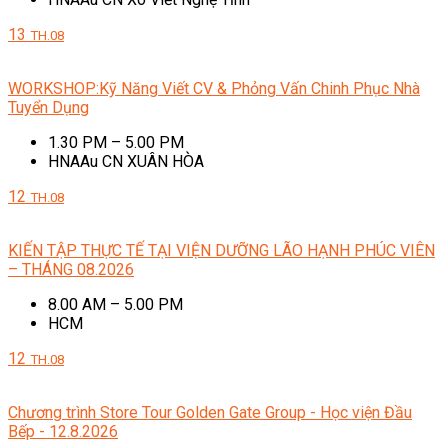
13
TH.08
WORKSHOP:Kỹ Năng Viết CV & Phỏng Vấn Chinh Phục Nhà
Tuyển Dụng
1.30 PM – 5.00 PM
HNAAu CN XUÂN HÒA
12
TH.08
KIẾN TẬP THỰC TẾ TẠI VIỆN DƯỠNG LÃO HẠNH PHÚC VIÊN
– THÁNG 08.2026
8.00 AM – 5.00 PM
HCM
12
TH.08
Chương trình Store Tour Golden Gate Group - Học viện Đầu
Bếp - 12.8.2026