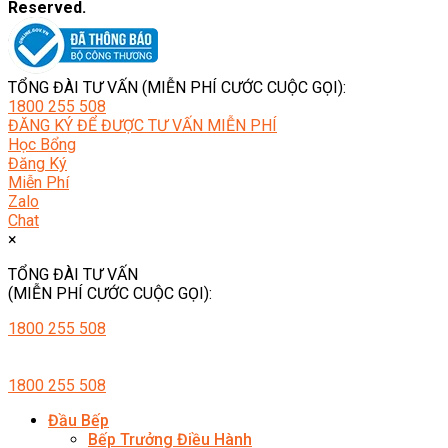
Reserved.
TỔNG ĐÀI TƯ VẤN (MIỄN PHÍ CƯỚC CUỘC GỌI):
1800 255 508
ĐĂNG KÝ ĐỂ ĐƯỢC TƯ VẤN MIỄN PHÍ
Học Bổng
Đăng Ký
Miễn Phí
Zalo
Chat
×
TỔNG ĐÀI TƯ VẤN
(MIỄN PHÍ CƯỚC CUỘC GỌI):
1800 255 508
1800 255 508
Đầu Bếp
Bếp Trưởng Điều Hành