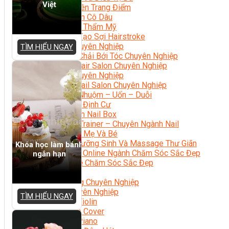
Việt
Chuyên Viên Trang Điểm
Trang Điểm Cô Dâu
Phun Xăm Thẩm Mỹ
Kỹ Thuật Tạo Sợi Hairstroke
Barber Chuyên Nghiệp
TÌM HIỂU NGAY
Kỹ Thuật Chải Bới Tóc Chuyên Nghiệp
Quản Lý Hair Salon Chuyên Nghiệp
Nối Mi Chuyên Nghiệp
Quản Lý Nail Salon Chuyên Nghiệp
Kỹ Thuật Nhuộm – Uốn – Duỗi
Nail Salon Định Cư
Kinh Doanh Nail Box
Train The Trainer – Chuyên Ngành Nail
Chăm Sóc Mẹ Và Bé
Gội Đầu Dưỡng Sinh Và Massage Thư Giãn
Khóa học làm bánh
Marketing Online Ngành Chăm Sóc Sắc Đẹp
ngắn hạn
Chuyên Đề Chăm Sóc Sắc Đẹp
Âm Nhạc
Nhạc Công Chuyên Nghiệp
Ca Sĩ Chuyên Nghiệp
TÌM HIỂU NGAY
Học Đàn Violin
Học Violin Cover
Học Đàn Piano