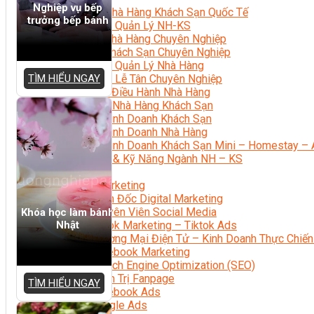
Nghiệp vụ bếp
Quản Trị Nhà Hàng Khách Sạn Quốc Tế
trưởng bếp bánh
Nghiệp Vụ Quản Lý NH-KS
Quản Lý Nhà Hàng Chuyên Nghiệp
Quản Lý Khách Sạn Chuyên Nghiệp
Nghiệp Vụ Quản Lý Nhà Hàng
TÌM HIỂU NGAY
Nghiệp Vụ Lễ Tân Chuyên Nghiệp
Giám Đốc Điều Hành Nhà Hàng
Tiếng Anh Nhà Hàng Khách Sạn
Khởi Sự Kinh Doanh Khách Sạn
Khởi Sự Kinh Doanh Nhà Hàng
Khởi Sự Kinh Doanh Khách Sạn Mini – Homestay – 
Kiến Thức & Kỹ Năng Ngành NH – KS
Marketing
Digital Marketing
Giám Đốc Digital Marketing
Chuyên Viên Social Media
Khóa học làm bánh
Nhật
Tiktok Marketing – Tiktok Ads
Thương Mại Điện Tử – Kinh Doanh Thực Chiến
Facebook Marketing
Search Engine Optimization (SEO)
Quản Trị Fanpage
TÌM HIỂU NGAY
Facebook Ads
Google Ads