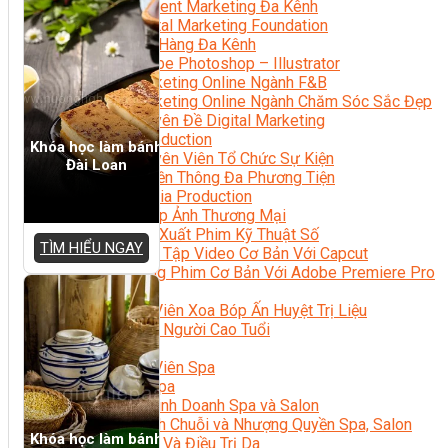
Content Marketing Đa Kênh
Digital Marketing Foundation
Bán Hàng Đa Kênh
Adobe Photoshop – Illustrator
Marketing Online Ngành F&B
Marketing Online Ngành Chăm Sóc Sắc Đẹp
Chuyên Đề Digital Marketing
Media Production
Khóa học làm bánh
Chuyên Viên Tổ Chức Sự Kiện
Đài Loan
Truyền Thông Đa Phương Tiện
Media Production
Nhiếp Ảnh Thương Mại
Sản Xuất Phim Kỹ Thuật Số
TÌM HIỂU NGAY
Biên Tập Video Cơ Bản Với Capcut
Dựng Phim Cơ Bản Với Adobe Premiere Pro
Sức Khỏe
Kỹ Thuật Viên Xoa Bóp Ấn Huyệt Trị Liệu
Chăm Sóc Người Cao Tuổi
Sắc Đẹp
Kỹ Thuật Viên Spa
Quản Lý Spa
Khởi Sự Kinh Doanh Spa và Salon
Kinh Doanh Chuỗi và Nhượng Quyền Spa, Salon
Khóa học làm bánh
Chăm Sóc Và Điều Trị Da