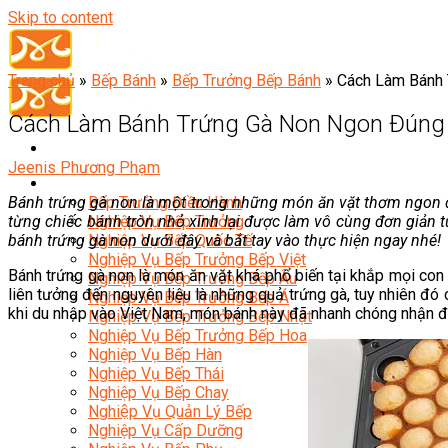
Skip to content
Trang chủ
»
Bếp Bánh
»
Bếp Trưởng Bếp Bánh
»
Cách Làm Bánh 
Cách Làm Bánh Trứng Gà Non Ngon Đúng
Jeenis Phương Phạm
Đầu Bếp
Bánh trứng gà non là một trong những món ăn vặt thơm ngon đư
Bếp Trưởng Điều Hành
từng chiếc bánh tròn nhỏ xinh lại được làm vô cùng đơn giản
Nghiệp Vụ Bếp Trưởng
bánh trứng gà non dưới đây và bắt tay vào thực hiện ngay nhé!
Nghiệp Vụ Bếp Quốc Tế
Nghiệp Vụ Bếp Trưởng Bếp Việt
Bánh trứng gà non là món ăn vặt khá phổ biến tại khắp mọi con
Nghiệp Vụ Bếp Trưởng Bếp Âu
liên tưởng đến nguyên liệu là những quả trứng gà, tuy nhiên đó 
Nghiệp Vụ Bếp Trưởng Bếp Á
khi du nhập vào Việt Nam, món bánh này đã nhanh chóng nhận đ
Nghiệp Vụ Bếp Trưởng Bếp Nhật
Nghiệp Vụ Bếp Trưởng Bếp Hoa
Nghiệp Vụ Bếp Hàn
Nghiệp Vụ Bếp Thái
Nghiệp Vụ Bếp Chay
Nghiệp Vụ Quản Lý Bếp
Nghiệp Vụ Cấp Dưỡng