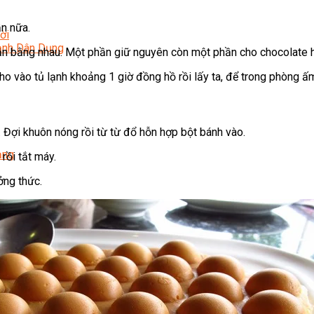
ần nữa.
ời
Lạnh Dân Dụng
phần bằng nhau. Một phần giữ nguyên còn một phần cho chocolate 
ho vào tủ lạnh khoảng 1 giờ đồng hồ rồi lấy ta, để trong phòng ấ
Đợi khuôn nóng rồi từ từ đổ hỗn hợp bột bánh vào.
ạng
rồi tắt máy.
ởng thức.