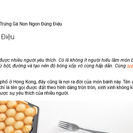
Trứng Gà Non Ngon Đúng Điệu
 Điệu
ợc nhiều người yêu thích. Có lẽ không ít người hiểu lầm món b
 từ bột, đường và tạo nên độ bông xốp vô cùng hấp dẫn. Cùng
ww
 phố ở Hong Kong, đây cũng là nơi ra đời của món bánh này. Tên g
chỉ là tên gọi được đặt theo hình dáng tròn tròn, xinh xinh không
ược sự yêu thích của nhiều người.