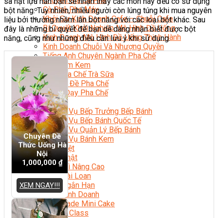
Chuyên Gia Cà Phê
sa hạt lựu hẳn bạn sẽ nhận thấy các món này đều có sử dụng
Cà Phê Pha Máy
bột năng. Tuy nhiên, nhiều người còn lúng túng khi mua nguyên
Khởi Sự Kinh Doanh Cafe – Chuỗi Cafe
liệu bởi thường nhầm lẫn bột năng với các loại bột khác. Sau
Bí Quyết Khởi Nghiệp Mô Hình Đồ Uống
đây là những bí quyết để bạn dễ dàng nhận biết được bột
Kinh Doanh Mô Hình Đồ Uống Thịnh Hành
năng, cũng như những điều cần lưu ý khi sử dụng.
Kinh Doanh Chuỗi Và Nhượng Quyền
Tiếng Anh Chuyên Ngành Pha Chế
Học Làm Kem
Học Pha Chế Trà Sữa
Chuyên Đề Pha Chế
Video Dạy Pha Chế
Làm Bánh
Nghiệp Vụ Bếp Trưởng Bếp Bánh
Nghiệp Vụ Bếp Bánh Quốc Tế
Nghiệp Vụ Quản Lý Bếp Bánh
Chuyên Đề
Nghiệp Vụ Bánh Kem
Thức Uống Hà
Bánh Việt
Nội
Bánh Nhật
1,000,000
₫
Bánh Mì Nâng Cao
Bánh Đài Loan
Bánh Ngắn Hạn
XEM NGAY!!!
Bánh Kinh Doanh
Handmade Mini Cake
Master Class