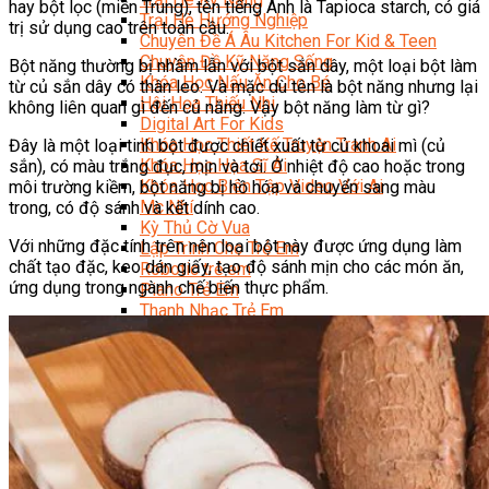
hay bột lọc (miền Trung), tên tiếng Anh là Tapioca starch, có giá
Trại Hè Hướng Nghiệp
trị sử dụng cao trên toàn cầu.
Chuyên Đề Á Âu Kitchen For Kid & Teen
Chuyên Đề Kỹ Năng Sống
Bột năng thường bị nhầm lẫn với bột sắn dây, một loại bột làm
Khóa Học Nấu Ăn Cho Bé
từ củ sắn dây có thân leo. Và mặc dù tên là bột năng nhưng lại
Hội Họa Thiếu Nhi
không liên quan gì đến củ năng. Vậy bột năng làm từ gì?
Digital Art For Kids
Khóa Học Thiết Kế Truyện Tranh Ai
Đây là một loại tinh bột được chiết xuất từ củ khoai mì (củ
Khóa Học Họa Sĩ Ai
sắn), có màu trắng đục, mịn và tơi. Ở nhiệt độ cao hoặc trong
Khóa Học Biên Tập Video Với Ai
môi trường kiềm, bột năng bị hồ hóa và chuyển sang màu
Mc Nhí
trong, có độ sánh và kết dính cao.
Kỳ Thủ Cờ Vua
Với những đặc tính trên nên loại bột này được ứng dụng làm
Lập Trình Cho Trẻ Em
chất tạo đặc, keo dán giấy, tạo độ sánh mịn cho các món ăn,
Robotic trẻ em
ứng dụng trong ngành chế biến thực phẩm.
Piano Trẻ Em
Thanh Nhạc Trẻ Em
Sơ Cấp Cứu Cho Trẻ Em
Toán Tư Duy
Bếp Gia Đình
Trung Cấp CET
Kỹ Thuật Chế Biến Món Ăn
Kỹ Thuật Làm Bánh
Kỹ Thuật Pha Chế Đồ Uống
Quản Trị Khách Sạn