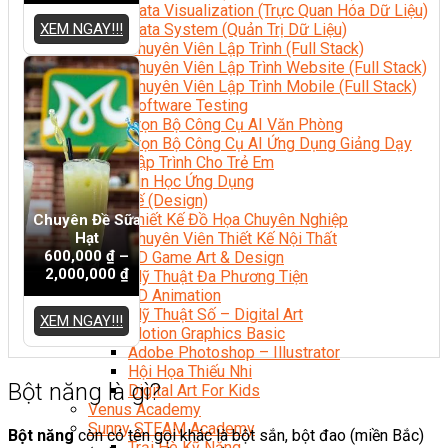
Data Visualization (Trực Quan Hóa Dữ Liệu)
XEM NGAY!!!
Data System (Quản Trị Dữ Liệu)
Chuyên Viên Lập Trình (Full Stack)
Chuyên Viên Lập Trình Website (Full Stack)
Chuyên Viên Lập Trình Mobile (Full Stack)
Software Testing
Trọn Bộ Công Cụ AI Văn Phòng
Trọn Bộ Công Cụ AI Ứng Dụng Giảng Dạy
Lập Trình Cho Trẻ Em
Tin Học Ứng Dụng
Thiết Kế (Design)
Thiết Kế Đồ Họa Chuyên Nghiệp
Chuyên Đề Sữa
Hạt
Chuyên Viên Thiết Kế Nội Thất
600,000
₫
–
3D Game Art & Design
2,000,000
₫
Mỹ Thuật Đa Phương Tiện
3D Animation
Mỹ Thuật Số – Digital Art
XEM NGAY!!!
Motion Graphics Basic
Adobe Photoshop – Illustrator
Hội Họa Thiếu Nhi
Bột năng là gì?
Digital Art For Kids
Venus Academy
Sunny STEAM Academy
Bột năng
còn có tên gọi khác là bột sắn, bột đao (miền Bắc)
Trại Hè Kỹ Năng