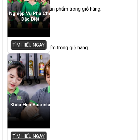
Chưa có sản phẩm trong giỏ hàng.
Nghiệp Vụ Pha Chế
Đặc Biệt
Giỏ hàng
TÌM HIỂU NGAY
Chưa có sản phẩm trong giỏ hàng.
Khóa Học Basrista
TÌM HIỂU NGAY