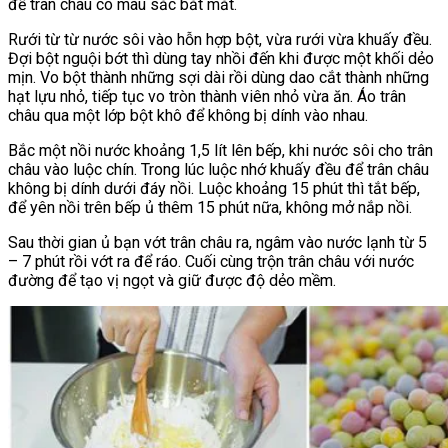
để trân châu có màu sắc bắt mắt.
Rưới từ từ nước sôi vào hỗn hợp bột, vừa rưới vừa khuấy đều.
Đợi bột nguội bớt thì dùng tay nhồi đến khi được một khối dẻo
mịn. Vo bột thành những sợi dài rồi dùng dao cắt thành những
hạt lựu nhỏ, tiếp tục vo tròn thành viên nhỏ vừa ăn. Áo trân
châu qua một lớp bột khô để không bị dính vào nhau.
Bắc một nồi nước khoảng 1,5 lít lên bếp, khi nước sôi cho trân
châu vào luộc chín. Trong lúc luộc nhớ khuấy đều để trân châu
không bị dính dưới đáy nồi. Luộc khoảng 15 phút thì tắt bếp,
để yên nồi trên bếp ủ thêm 15 phút nữa, không mở nắp nồi.
Sau thời gian ủ bạn vớt trân châu ra, ngâm vào nước lạnh từ 5
– 7 phút rồi vớt ra để ráo. Cuối cùng trộn trân châu với nước
đường để tạo vị ngọt và giữ được độ dẻo mềm.