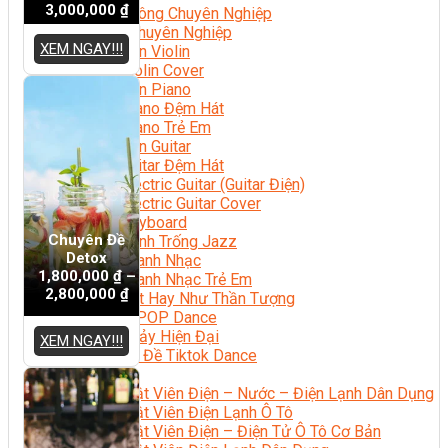
3,000,000
₫
Nhạc Công Chuyên Nghiệp
Ca Sĩ Chuyên Nghiệp
XEM NGAY!!!
Học Đàn Violin
Học Violin Cover
Học Đàn Piano
Học Piano Đệm Hát
Học Piano Trẻ Em
Học Đàn Guitar
Học Guitar Đệm Hát
Học Electric Guitar (Guitar Điện)
Học Electric Guitar Cover
Học Keyboard
Chuyên Đề
Học Đánh Trống Jazz
Detox
Học Thanh Nhạc
1,800,000
₫
–
Học Thanh Nhạc Trẻ Em
2,800,000
₫
Học Hát Hay Như Thần Tượng
Học K-POP Dance
Học Nhảy Hiện Đại
XEM NGAY!!!
Chuyên Đề Tiktok Dance
Kỹ Thuật – Công Nghệ
Kỹ Thuật Viên Điện – Nước – Điện Lạnh Dân Dụng
Kỹ Thuật Viên Điện Lạnh Ô Tô
Kỹ Thuật Viên Điện – Điện Tử Ô Tô Cơ Bản