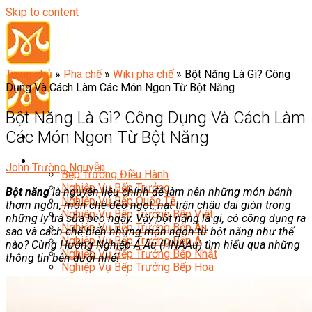
Skip to content
Trang chủ
»
Pha chế
»
Wiki pha chế
»
Bột Năng Là Gì? Công
Dụng Và Cách Làm Các Món Ngon Từ Bột Năng
Bột Năng Là Gì? Công Dụng Và Cách Làm
Các Món Ngon Từ Bột Năng
Đầu Bếp
John Trường Nguyễn
Bếp Trưởng Điều Hành
Nghiệp Vụ Bếp Trưởng
Bột năng
là nguyên liệu chính để làm nên những món bánh
Nghiệp Vụ Bếp Quốc Tế
thơm ngon, món chè dẻo ngọt, hạt trân châu dai giòn trong
Nghiệp Vụ Bếp Trưởng Bếp Việt
những ly trà sữa béo ngậy. Vậy bột năng là gì, có công dụng ra
Nghiệp Vụ Bếp Trưởng Bếp Âu
sao và cách chế biến những món ngon từ bột năng như thế
Nghiệp Vụ Bếp Trưởng Bếp Á
nào? Cùng Hướng Nghiệp Á Âu (HNAAu) tìm hiểu qua những
Nghiệp Vụ Bếp Trưởng Bếp Nhật
thông tin bên dưới nhé!
Nghiệp Vụ Bếp Trưởng Bếp Hoa
Nghiệp Vụ Bếp Hàn
Nghiệp Vụ Bếp Thái
Nghiệp Vụ Bếp Chay