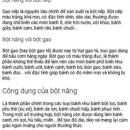
Bột năng với bột nếp
Gạo nếp là nguyên liệu chính để sản xuất ra bột nếp. Bột nếp
màu trắng, khá mịn, có đặc tính dính, dẻo dai, thường được
dùng chế biến các món bánh ít, chè trôi nước, xôi khúc, bánh
giầy, bánh cam, bánh rán, bánh chuối…
Bột năng với bột gạo
Bột gạo (hay bột gạo tẻ) được xay từ hạt gạo tẻ, loại gạo dùng
để nấu cơm hàng ngày. Bột gạo có màu trắng đục, là thành
phần không thể thiếu để làm nên các món bánh phổ biến như
bánh cuốn, bánh ướt, bánh canh, bánh bò, bún gạo, bánh xèo,
bánh đúc… với đặc tính giúp bánh có độ mềm mịn và không bị
khô.
Công dụng của bột năng
Là thành phần chính trong các loại bánh như bánh bột lọc, bánh
phu thê (xu xê), bánh da lợn, bánh chuối hấp, bánh phục linh…
Trong một số trường hợp, bột năng còn được dùng làm bánh
canh, mì sợi, hủ tiếu, miến… để tạo độ dai, dẻo và mang lại cảm
giác ngon miệng cho người thưởng thức.