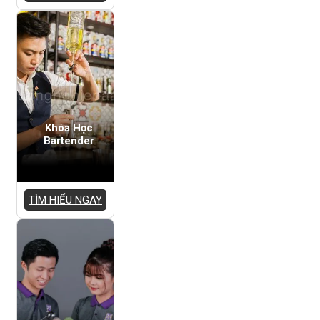
Khóa Học
Bartender
TÌM HIỂU NGAY