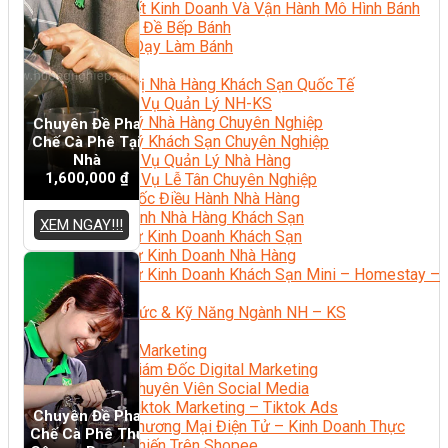
Bí Quyết Kinh Doanh Và Vận Hành Mô Hình Bánh
Chuyên Đề Bếp Bánh
Video Dạy Làm Bánh
Quản Trị NHKS
Quản Trị Nhà Hàng Khách Sạn Quốc Tế
Nghiệp Vụ Quản Lý NH-KS
Quản Lý Nhà Hàng Chuyên Nghiệp
Chuyên Đề Pha
Quản Lý Khách Sạn Chuyên Nghiệp
Chế Cà Phê Tại
Nhà
Nghiệp Vụ Quản Lý Nhà Hàng
1,600,000
₫
Nghiệp Vụ Lễ Tân Chuyên Nghiệp
Giám Đốc Điều Hành Nhà Hàng
Tiếng Anh Nhà Hàng Khách Sạn
XEM NGAY!!!
Khởi Sự Kinh Doanh Khách Sạn
Khởi Sự Kinh Doanh Nhà Hàng
Khởi Sự Kinh Doanh Khách Sạn Mini – Homestay –
AirBnB
Kiến Thức & Kỹ Năng Ngành NH – KS
Marketing
Digital Marketing
Giám Đốc Digital Marketing
Chuyên Viên Social Media
Tiktok Marketing – Tiktok Ads
Chuyên Đề Pha
Thương Mại Điện Tử – Kinh Doanh Thực
Chế Cà Phê Thủ
Chiến Trên Shopee