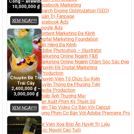
Công – Brewing
Facebook Marketing
10,000,000
₫
Search Engine Optimization (SEO)
Quản Trị Fanpage
XEM NGAY!!!
Facebook Ads
Google Ads
Content Marketing Đa Kênh
Digital Marketing Foundation
Bán Hàng Đa Kênh
Adobe Photoshop – Illustrator
Marketing Online Ngành F&B
Marketing Online Ngành Chăm Sóc Sắc Đẹp
Chuyên Đề Digital Marketing
Media Production
Chuyên Đề Trà
Chuyên Viên Tổ Chức Sự Kiện
Trái Cây
Truyền Thông Đa Phương Tiện
2,400,000
₫
–
Media Production
3,000,000
₫
Nhiếp Ảnh Thương Mại
Sản Xuất Phim Kỹ Thuật Số
Biên Tập Video Cơ Bản Với Capcut
XEM NGAY!!!
Dựng Phim Cơ Bản Với Adobe Premiere Pro
Sức Khỏe
Kỹ Thuật Viên Xoa Bóp Ấn Huyệt Trị Liệu
Chăm Sóc Người Cao Tuổi