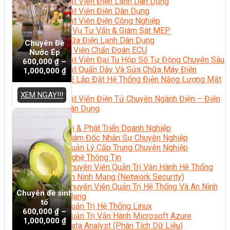
Kỹ Thuật Viên Điện Lạnh Dân Dụng
Kỹ Thuật Viên Điện Dân Dụng
Kỹ Thuật Viên Điện Công Nghiệp
Nghiệp Vụ Tư Vấn & Giám Sát MEP
Sửa Chữa Điện Lạnh Dân Dụng
Chuyên Đề
Chuyên Viên Chẩn Đoán ECU
Nước Ép
Kỹ Thuật Viên Đại Tu Hộp Số Tự Động Chuyên Sâu
600,000
₫
–
Kỹ Thuật Quấn Dây Và Sửa Chữa Máy Điện
1,000,000
₫
Thiết Kế Lắp Đặt Hệ Thống Điện Năng Lượng Mặt
Trời
XEM NGAY!!!
Kỹ Thuật Viên Điện Tử Chuyên Ngành Điện – Điện
Lạnh Dân Dụng
Ngành Khác
Quản Trị & Phát Triển Doanh Nghiệp
Giám Đốc Nhân Sự Chuyên Nghiệp
Quản Lý Cấp Trung Chuyên Nghiệp
Công Nghệ Thông Tin
Chuyên Viên Quản Trị Vận Hành Hệ Thống
An Ninh Mạng (Network Security)
Chuyên Viên Quản Trị Hệ Thống Và An Ninh
Chuyên đề sinh
Mạng
tố
Quản Trị Hệ Thống Linux
600,000
₫
–
Quản Trị Vận Hành Microsoft Azure
1,000,000
₫
Data Analyst (Phân Tích Dữ Liệu)