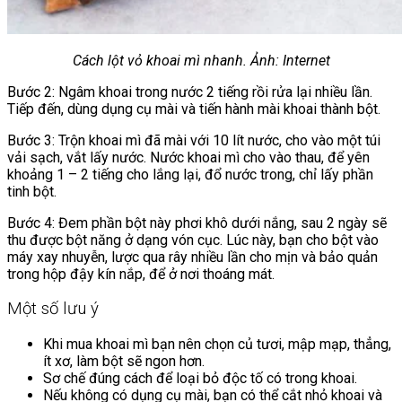
Cách lột vỏ khoai mì nhanh. Ảnh: Internet
Bước 2: Ngâm khoai trong nước 2 tiếng rồi rửa lại nhiều lần.
Tiếp đến, dùng dụng cụ mài và tiến hành mài khoai thành bột.
Bước 3: Trộn khoai mì đã mài với 10 lít nước, cho vào một túi
vải sạch, vắt lấy nước. Nước khoai mì cho vào thau, để yên
khoảng 1 – 2 tiếng cho lắng lại, đổ nước trong, chỉ lấy phần
tinh bột.
Bước 4: Đem phần bột này phơi khô dưới nắng, sau 2 ngày sẽ
thu được bột năng ở dạng vón cục. Lúc này, bạn cho bột vào
máy xay nhuyễn, lược qua rây nhiều lần cho mịn và bảo quản
trong hộp đậy kín nắp, để ở nơi thoáng mát.
Một số lưu ý
Khi mua khoai mì bạn nên chọn củ tươi, mập mạp, thẳng,
ít xơ, làm bột sẽ ngon hơn.
Sơ chế đúng cách để loại bỏ độc tố có trong khoai.
Nếu không có dụng cụ mài, bạn có thể cắt nhỏ khoai và