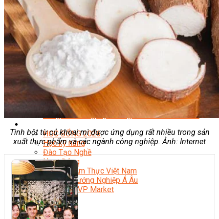
Quản Lý Kinh Doanh Nhà Hàng Và Dịch Vụ Ăn Uống
Hướng Dẫn Du Lịch
Quản Trị Lữ Hành
Marketing
Tạo Mẫu Và Chăm Sóc Sắc Đẹp
Truyền Thông Đa Phương Tiện
Công Nghệ Thông Tin
An Ninh Mạng
Thiết Kế Đồ Họa
Âm Nhạc
Điện Công Nghiệp Và Dân Dụng
Văn Hóa Phổ Thông
Nâng Cao Năng Lực Tiếng Anh – Chuẩn TOEIC
Tin Tức
Tinh bột từ củ khoai mì được ứng dụng rất nhiều trong sản
HỌC BỔNG 2026
xuất thực phẩm và các ngành công nghiệp. Ảnh: Internet
Học kỹ năng
Đào Tạo Nghề
Hoạt Động
Văn Hóa Ẩm Thực Việt Nam
Sự Kiện Hướng Nghiệp Á Âu
Siêu Thị ĐVP Market