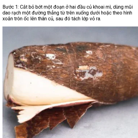
Bước 1: Cắt bỏ bớt một đoạn ở hai đầu củ khoai mì, dùng mũi
dao rạch một đường thẳng từ trên xuống dưới hoặc theo hình
xoắn trôn ốc lên thân củ, sau đó tách lớp vỏ ra.