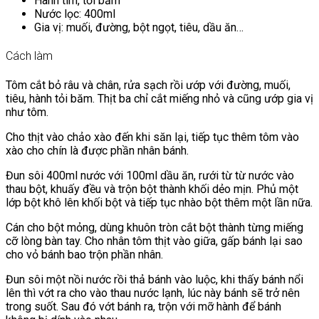
Hành tím, tỏi băm
Nước lọc: 400ml
Gia vị: muối, đường, bột ngọt, tiêu, dầu ăn…
Cách làm
Tôm cắt bỏ râu và chân, rửa sạch rồi ướp với đường, muối,
tiêu, hành tỏi băm. Thịt ba chỉ cắt miếng nhỏ và cũng ướp gia vị
như tôm.
Cho thịt vào chảo xào đến khi săn lại, tiếp tục thêm tôm vào
xào cho chín là được phần nhân bánh.
Đun sôi 400ml nước với 100ml dầu ăn, rưới từ từ nước vào
thau bột, khuấy đều và trộn bột thành khối dẻo mịn. Phủ một
lớp bột khô lên khối bột và tiếp tục nhào bột thêm một lần nữa.
Cán cho bột mỏng, dùng khuôn tròn cắt bột thành từng miếng
cỡ lòng bàn tay. Cho nhân tôm thịt vào giữa, gấp bánh lại sao
cho vỏ bánh bao trộn phần nhân.
Đun sôi một nồi nước rồi thả bánh vào luộc, khi thấy bánh nổi
lên thì vớt ra cho vào thau nước lạnh, lúc này bánh sẽ trở nên
trong suốt. Sau đó vớt bánh ra, trộn với mỡ hành để bánh