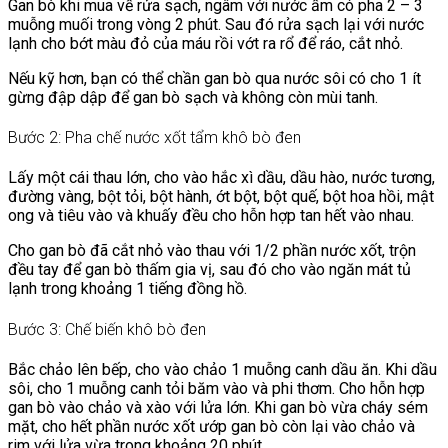
Gan bò khi mua về rửa sạch, ngâm với nước ấm có pha 2 – 3
muỗng muối trong vòng 2 phút. Sau đó rửa sạch lại với nước
lạnh cho bớt màu đỏ của máu rồi vớt ra rổ để ráo, cắt nhỏ.
Nếu kỹ hơn, bạn có thể chần gan bò qua nước sôi có cho 1 ít
gừng đập dập để gan bò sạch và không còn mùi tanh.
Bước 2: Pha chế nước xốt tẩm khô bò đen
Lấy một cái thau lớn, cho vào hắc xì dầu, dầu hào, nước tương,
đường vàng, bột tỏi, bột hành, ớt bột, bột quế, bột hoa hồi, mật
ong và tiêu vào và khuấy đều cho hỗn hợp tan hết vào nhau.
Cho gan bò đã cắt nhỏ vào thau với 1/2 phần nước xốt, trộn
đều tay để gan bò thấm gia vị, sau đó cho vào ngăn mát tủ
lạnh trong khoảng 1 tiếng đồng hồ.
Bước 3: Chế biến khô bò đen
Bắc chảo lên bếp, cho vào chảo 1 muỗng canh dầu ăn. Khi dầu
sôi, cho 1 muỗng canh tỏi băm vào và phi thơm. Cho hỗn hợp
gan bò vào chảo và xào với lửa lớn. Khi gan bò vừa cháy sém
mặt, cho hết phần nước xốt ướp gan bò còn lại vào chảo và
rim với lửa vừa trong khoảng 20 phút.