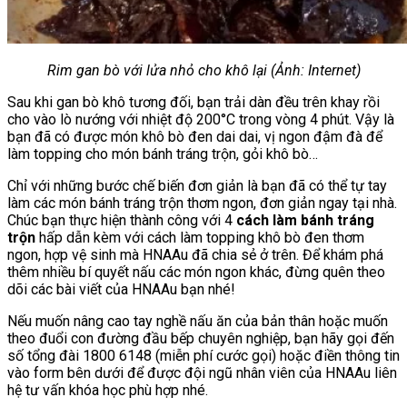
Rim gan bò
với lửa nhỏ cho khô lại
(Ảnh: Internet)
Sau khi gan bò khô tương đối, bạn trải dàn đều trên khay rồi
cho vào lò nướng với nhiệt độ 200°C trong vòng 4 phút. Vậy là
bạn đã có được món khô bò đen dai dai, vị ngon đậm đà để
làm topping cho món bánh tráng trộn, gỏi khô bò…
Chỉ với những bước chế biến đơn giản là bạn đã có thể tự tay
làm các món bánh tráng trộn thơm ngon, đơn giản ngay tại nhà.
Chúc bạn thực hiện thành công với 4
cách làm bánh tráng
trộn
hấp dẫn kèm với cách làm topping khô bò đen thơm
ngon, hợp vệ sinh mà HNAAu đã chia sẻ ở trên. Để khám phá
thêm nhiều bí quyết nấu các món ngon khác, đừng quên theo
dõi các bài viết của HNAAu bạn nhé!
Nếu muốn nâng cao tay nghề nấu ăn của bản thân hoặc muốn
theo đuổi con đường đầu bếp chuyên nghiệp, bạn hãy gọi đến
số tổng đài 1800 6148 (miễn phí cước gọi) hoặc điền thông tin
vào form bên dưới để được đội ngũ nhân viên của HNAAu liên
hệ tư vấn khóa học phù hợp nhé.