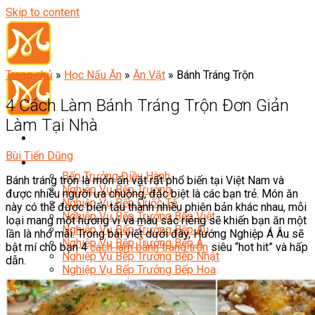
Skip to content
Trang chủ
»
Học Nấu Ăn
»
Ăn Vặt
»
Bánh Tráng Trộn
4 Cách Làm Bánh Tráng Trộn Đơn Giản
Làm Tại Nhà
Bùi Tiến Dũng
Đầu Bếp
Bếp Trưởng Điều Hành
Bánh tráng trộn là món ăn vặt rất phổ biến tại Việt Nam và
Nghiệp Vụ Bếp Trưởng
được nhiều người ưa chuộng, đặc biệt là các bạn trẻ. Món ăn
Nghiệp Vụ Bếp Quốc Tế
này có thể được biến tấu thành nhiều phiên bản khác nhau, mỗi
Nghiệp Vụ Bếp Trưởng Bếp Việt
loại mang một hương vị và màu sắc riêng sẽ khiến bạn ăn một
Nghiệp Vụ Bếp Trưởng Bếp Âu
lần là nhớ mãi. Trong bài viết dưới đây, Hướng Nghiệp Á Âu sẽ
Nghiệp Vụ Bếp Trưởng Bếp Á
bật mí cho bạn 4
cách làm bánh tráng trộn
siêu “hot hit” và hấp
Nghiệp Vụ Bếp Trưởng Bếp Nhật
dẫn.
Nghiệp Vụ Bếp Trưởng Bếp Hoa
Nghiệp Vụ Bếp Hàn
Nghiệp Vụ Bếp Thái
Nghiệp Vụ Bếp Chay