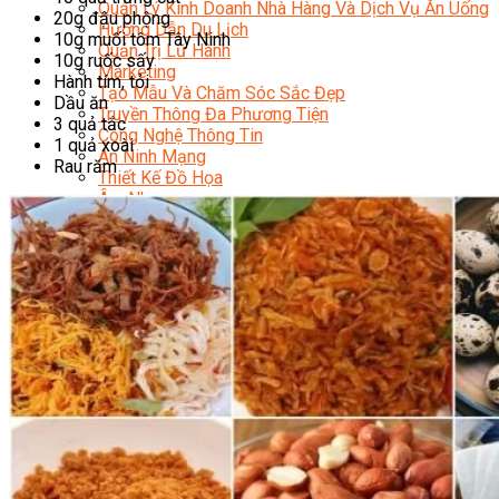
Quản Lý Kinh Doanh Nhà Hàng Và Dịch Vụ Ăn Uống
20g đậu phộng
Hướng Dẫn Du Lịch
10g muối tôm Tây Ninh
Quản Trị Lữ Hành
10g ruốc sấy
Marketing
Hành tím, tỏi
Tạo Mẫu Và Chăm Sóc Sắc Đẹp
Dầu ăn
Truyền Thông Đa Phương Tiện
3 quả tắc
Công Nghệ Thông Tin
1 quả xoài
An Ninh Mạng
Rau răm
Thiết Kế Đồ Họa
Âm Nhạc
Điện Công Nghiệp Và Dân Dụng
Văn Hóa Phổ Thông
Nâng Cao Năng Lực Tiếng Anh – Chuẩn TOEIC
Tin Tức
HỌC BỔNG 2026
Học kỹ năng
Đào Tạo Nghề
Hoạt Động
Văn Hóa Ẩm Thực Việt Nam
Sự Kiện Hướng Nghiệp Á Âu
Siêu Thị ĐVP Market