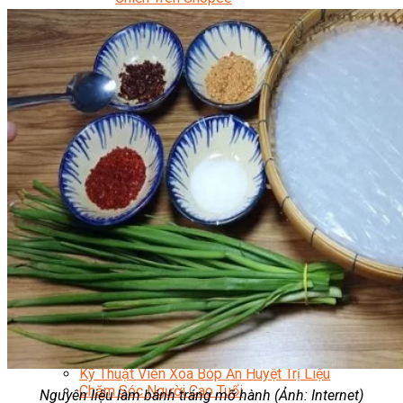
Facebook Marketing
Search Engine Optimization (SEO)
Quản Trị Fanpage
Facebook Ads
Google Ads
Content Marketing Đa Kênh
Digital Marketing Foundation
Bán Hàng Đa Kênh
Adobe Photoshop – Illustrator
Marketing Online Ngành F&B
Marketing Online Ngành Chăm Sóc Sắc Đẹp
Chuyên Đề Digital Marketing
Media Production
Chuyên Viên Tổ Chức Sự Kiện
Truyền Thông Đa Phương Tiện
Media Production
Nhiếp Ảnh Thương Mại
Sản Xuất Phim Kỹ Thuật Số
Biên Tập Video Cơ Bản Với Capcut
Dựng Phim Cơ Bản Với Adobe Premiere Pro
Sức Khỏe
Kỹ Thuật Viên Xoa Bóp Ấn Huyệt Trị Liệu
Chăm Sóc Người Cao Tuổi
Nguyên liệu làm bánh tráng mỡ hành (Ảnh: Internet)