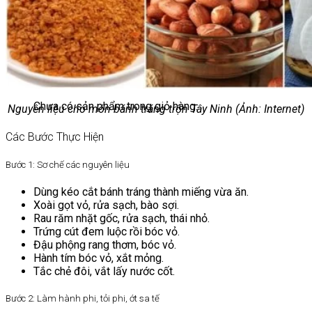
Chưa có sản phẩm trong giỏ hàng.
Giỏ hàng
Chưa có sản phẩm trong giỏ hàng.
Nguyên liệu cho món bánh tráng trộn Tây Ninh (Ảnh: Internet)
Các Bước Thực Hiện
Bước 1: Sơ chế các nguyên liệu
Dùng kéo cắt bánh tráng thành miếng vừa ăn.
Xoài gọt vỏ, rửa sạch, bào sợi.
Rau răm nhặt gốc, rửa sạch, thái nhỏ.
Trứng cút đem luộc rồi bóc vỏ.
Đậu phộng rang thơm, bóc vỏ.
Hành tím bóc vỏ, xắt mỏng.
Tắc chẻ đôi, vắt lấy nước cốt.
Bước 2: Làm hành phi, tỏi phi, ớt sa tế