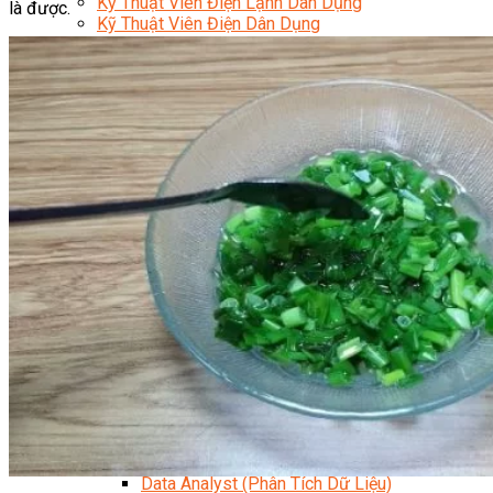
Kỹ Thuật Viên Điện Lạnh Dân Dụng
là được.
Kỹ Thuật Viên Điện Dân Dụng
Kỹ Thuật Viên Điện Công Nghiệp
Nghiệp Vụ Tư Vấn & Giám Sát MEP
Sửa Chữa Điện Lạnh Dân Dụng
Chuyên Viên Chẩn Đoán ECU
Kỹ Thuật Viên Đại Tu Hộp Số Tự Động Chuyên Sâu
Kỹ Thuật Quấn Dây Và Sửa Chữa Máy Điện
Thiết Kế Lắp Đặt Hệ Thống Điện Năng Lượng Mặt
Trời
Kỹ Thuật Viên Điện Tử Chuyên Ngành Điện – Điện
Lạnh Dân Dụng
Ngành Khác
Quản Trị & Phát Triển Doanh Nghiệp
Giám Đốc Nhân Sự Chuyên Nghiệp
Quản Lý Cấp Trung Chuyên Nghiệp
Công Nghệ Thông Tin
Chuyên Viên Quản Trị Vận Hành Hệ Thống
An Ninh Mạng (Network Security)
Chuyên Viên Quản Trị Hệ Thống Và An Ninh
Mạng
Quản Trị Hệ Thống Linux
Quản Trị Vận Hành Microsoft Azure
Data Analyst (Phân Tích Dữ Liệu)