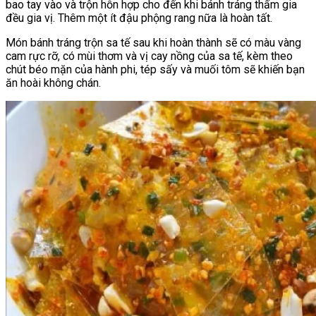
bao tay vào và trộn hỗn hợp cho đến khi bánh tráng thấm gia
đều gia vị. Thêm một ít đậu phộng rang nữa là hoàn tất.
Món bánh tráng trộn sa tế sau khi hoàn thành sẽ có màu vàng
cam rực rỡ, có mùi thơm và vị cay nồng của sa tế, kèm theo
chút béo mặn của hành phi, tép sấy và muối tôm sẽ khiến bạn
ăn hoài không chán.