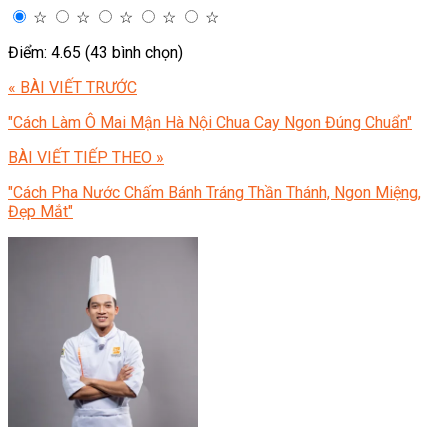
☆
☆
☆
☆
☆
Điểm: 4.65 (43 bình chọn)
« BÀI VIẾT TRƯỚC
"Cách Làm Ô Mai Mận Hà Nội Chua Cay Ngon Đúng Chuẩn"
BÀI VIẾT TIẾP THEO »
"Cách Pha Nước Chấm Bánh Tráng Thần Thánh, Ngon Miệng,
Đẹp Mắt"