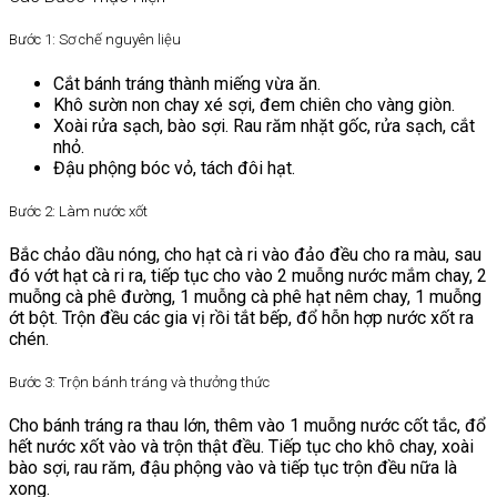
Bước 1: Sơ chế nguyên liệu
Cắt bánh tráng thành miếng vừa ăn.
Khô sườn non chay xé sợi, đem chiên cho vàng giòn.
Xoài rửa sạch, bào sợi. Rau răm nhặt gốc, rửa sạch, cắt
nhỏ.
Đậu phộng bóc vỏ, tách đôi hạt.
Bước 2: Làm nước xốt
Bắc chảo dầu nóng, cho hạt cà ri vào đảo đều cho ra màu, sau
đó vớt hạt cà ri ra, tiếp tục cho vào 2 muỗng nước mắm chay, 2
muỗng cà phê đường, 1 muỗng cà phê hạt nêm chay, 1 muỗng
ớt bột. Trộn đều các gia vị rồi tắt bếp, đổ hỗn hợp nước xốt ra
chén.
Bước 3: Trộn bánh tráng và thưởng thức
Cho bánh tráng ra thau lớn, thêm vào 1 muỗng nước cốt tắc, đổ
hết nước xốt vào và trộn thật đều. Tiếp tục cho khô chay, xoài
bào sợi, rau răm, đậu phộng vào và tiếp tục trộn đều nữa là
xong.