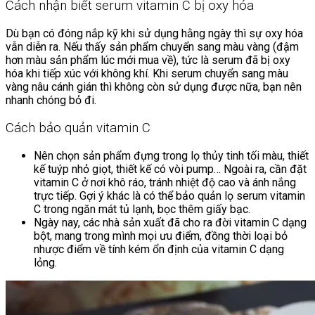
Cách nhận biết serum vitamin C bị oxy hóa
Dù bạn có đóng nắp kỹ khi sử dụng hằng ngày thì sự oxy hóa
vẫn diễn ra. Nếu thấy sản phẩm chuyển sang màu vàng (đậm
hơn màu sản phẩm lúc mới mua về), tức là serum đã bị oxy
hóa khi tiếp xúc với không khí. Khi serum chuyển sang màu
vàng nâu cánh gián thì không còn sử dụng được nữa, bạn nên
nhanh chóng bỏ đi.
Cách bảo quản vitamin C
Nên chọn sản phẩm đựng trong lọ thủy tinh tối màu, thiết
kế tuýp nhỏ giọt, thiết kế có vòi pump… Ngoài ra, cần đặt
vitamin C ở nơi khô ráo, tránh nhiệt độ cao và ánh nắng
trực tiếp. Gợi ý khác là có thể bảo quản lọ serum vitamin
C trong ngăn mát tủ lạnh, bọc thêm giấy bạc.
Ngày nay, các nhà sản xuất đã cho ra đời vitamin C dạng
bột, mang trong mình mọi ưu điểm, đồng thời loại bỏ
nhược điểm về tính kém ổn định của vitamin C dạng
lỏng.