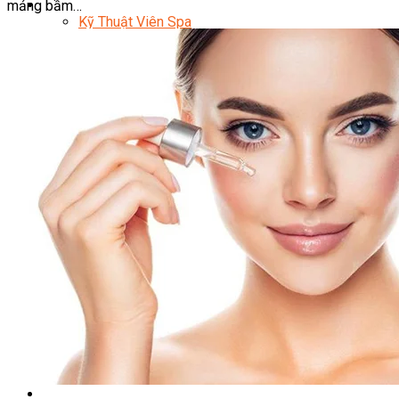
Sắc Đẹp
mảng bầm…
Kỹ Thuật Viên Spa
Quản Lý Spa
Khởi Sự Kinh Doanh Spa và Salon
Kinh Doanh Chuỗi và Nhượng Quyền Spa, Salon
Chăm Sóc Và Điều Trị Da
Chuyên Viên Trang Điểm
Trang Điểm Cô Dâu
Phun Xăm Thẩm Mỹ
Kỹ Thuật Tạo Sợi Hairstroke
Barber Chuyên Nghiệp
Kỹ Thuật Chải Bới Tóc Chuyên Nghiệp
Quản Lý Hair Salon Chuyên Nghiệp
Nối Mi Chuyên Nghiệp
Quản Lý Nail Salon Chuyên Nghiệp
Kỹ Thuật Nhuộm – Uốn – Duỗi
Nail Salon Định Cư
Kinh Doanh Nail Box
Train The Trainer – Chuyên Ngành Nail
Chăm Sóc Mẹ Và Bé
Gội Đầu Dưỡng Sinh Và Massage Thư Giãn
Marketing Online Ngành Chăm Sóc Sắc Đẹp
Chuyên Đề Chăm Sóc Sắc Đẹp
Âm Nhạc