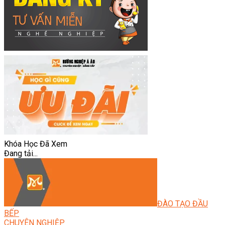
Khóa Học Đã Xem
Đang tải...
ĐÀO TẠO ĐẦU
BẾP
CHUYÊN NGHIỆP