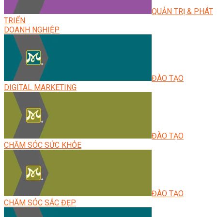
QUẢN TRỊ & PHÁT
TRIỂN
DOANH NGHIỆP
ĐÀO TẠO
DIGITAL MARKETING
ĐÀO TẠO
CHĂM SÓC SỨC KHỎE
ĐÀO TẠO
CHĂM SÓC SẮC ĐẸP