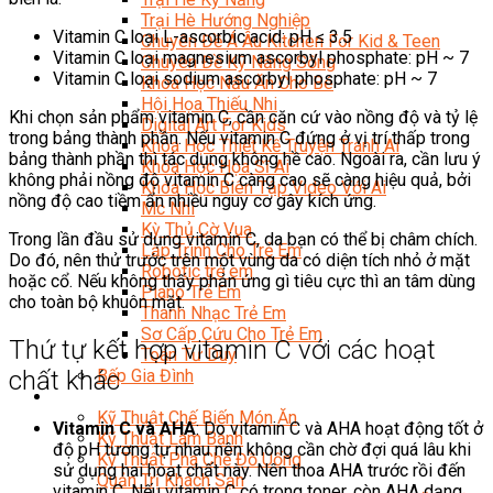
Trại Hè Hướng Nghiệp
Vitamin C loại L-ascorbic acid: pH ≤ 3.5
Chuyên Đề Á Âu Kitchen For Kid & Teen
Vitamin C loại magnesium ascorbyl phosphate: pH ~ 7
Chuyên Đề Kỹ Năng Sống
Vitamin C loại sodium ascorbyl phosphate: pH ~ 7
Khóa Học Nấu Ăn Cho Bé
Hội Họa Thiếu Nhi
Khi chọn sản phẩm vitamin C, cần căn cứ vào nồng độ và tỷ lệ
Digital Art For Kids
trong bảng thành phần. Nếu vitamin C đứng ở vị trí thấp trong
Khóa Học Thiết Kế Truyện Tranh Ai
bảng thành phần thì tác dụng không hề cao. Ngoài ra, cần lưu ý
Khóa Học Họa Sĩ Ai
không phải nồng độ vitamin C càng cao sẽ càng hiệu quả, bởi
Khóa Học Biên Tập Video Với Ai
nồng độ cao tiềm ẩn nhiều nguy cơ gây kích ứng.
Mc Nhí
Kỳ Thủ Cờ Vua
Trong lần đầu sử dụng vitamin C, da bạn có thể bị châm chích.
Lập Trình Cho Trẻ Em
Do đó, nên thử trước trên một vùng da có diện tích nhỏ ở mặt
Robotic trẻ em
hoặc cổ. Nếu không thấy phản ứng gì tiêu cực thì an tâm dùng
Piano Trẻ Em
cho toàn bộ khuôn mặt.
Thanh Nhạc Trẻ Em
Sơ Cấp Cứu Cho Trẻ Em
Thứ tự kết hợp vitamin C với các hoạt
Toán Tư Duy
chất khác
Bếp Gia Đình
Trung Cấp CET
Kỹ Thuật Chế Biến Món Ăn
Vitamin C và AHA
: Do vitamin C và AHA hoạt động tốt ở
Kỹ Thuật Làm Bánh
độ pH tương tự nhau nên không cần chờ đợi quá lâu khi
Kỹ Thuật Pha Chế Đồ Uống
sử dụng hai hoạt chất này. Nên thoa AHA trước rồi đến
Quản Trị Khách Sạn
vitamin C. Nếu vitamin C có trong toner, còn AHA dạng