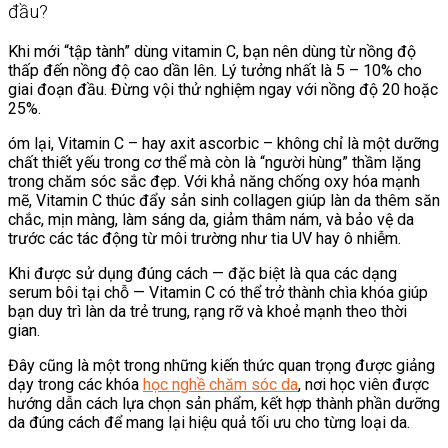
đầu?
Khi mới “tập tành” dùng vitamin C, bạn nên dùng từ nồng độ
thấp đến nồng độ cao dần lên. Lý tưởng nhất là 5 – 10% cho
giai đoạn đầu. Đừng vội thử nghiệm ngay với nồng độ 20 hoặc
25%.
óm lại, Vitamin C – hay axit ascorbic – không chỉ là một dưỡng
chất thiết yếu trong cơ thể mà còn là “người hùng” thầm lặng
trong chăm sóc sắc đẹp. Với khả năng chống oxy hóa mạnh
mẽ, Vitamin C thúc đẩy sản sinh collagen giúp làn da thêm săn
chắc, mịn màng, làm sáng da, giảm thâm nám, và bảo vệ da
trước các tác động từ môi trường như tia UV hay ô nhiễm.
Khi được sử dụng đúng cách — đặc biệt là qua các dạng
serum bôi tại chỗ — Vitamin C có thể trở thành chìa khóa giúp
bạn duy trì làn da trẻ trung, rạng rỡ và khoẻ mạnh theo thời
gian.
Đây cũng là một trong những kiến thức quan trọng được giảng
dạy trong các khóa
học nghề chăm sóc da
, nơi học viên được
hướng dẫn cách lựa chọn sản phẩm, kết hợp thành phần dưỡng
da đúng cách để mang lại hiệu quả tối ưu cho từng loại da.