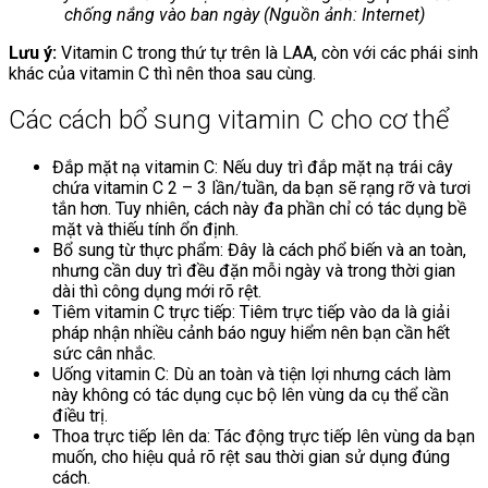
chống nắng vào ban ngày (Nguồn ảnh: Internet)
Lưu ý:
Vitamin C trong thứ tự trên là LAA, còn với các phái sinh
khác của vitamin C thì nên thoa sau cùng.
Các cách bổ sung vitamin C cho cơ thể
Đắp mặt nạ vitamin C: Nếu duy trì đắp mặt nạ trái cây
chứa vitamin C 2 – 3 lần/tuần, da bạn sẽ rạng rỡ và tươi
tắn hơn. Tuy nhiên, cách này đa phần chỉ có tác dụng bề
mặt và thiếu tính ổn định.
Bổ sung từ thực phẩm: Đây là cách phổ biến và an toàn,
nhưng cần duy trì đều đặn mỗi ngày và trong thời gian
dài thì công dụng mới rõ rệt.
Tiêm vitamin C trực tiếp: Tiêm trực tiếp vào da là giải
pháp nhận nhiều cảnh báo nguy hiểm nên bạn cần hết
sức cân nhắc.
Uống vitamin C: Dù an toàn và tiện lợi nhưng cách làm
này không có tác dụng cục bộ lên vùng da cụ thể cần
điều trị.
Thoa trực tiếp lên da: Tác động trực tiếp lên vùng da bạn
muốn, cho hiệu quả rõ rệt sau thời gian sử dụng đúng
cách.