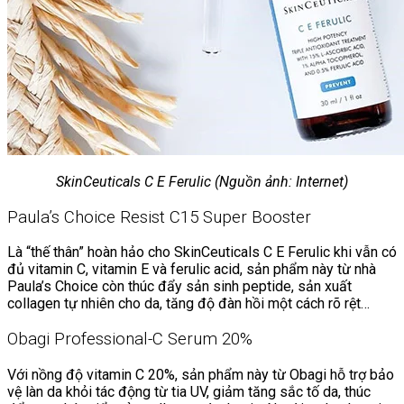
SkinCeuticals C E Ferulic (Nguồn ảnh: Internet)
Paula’s Choice Resist C15 Super Booster
Là “thế thân” hoàn hảo cho SkinCeuticals C E Ferulic khi vẫn có
đủ vitamin C, vitamin E và ferulic acid, sản phẩm này từ nhà
Paula’s Choice còn thúc đẩy sản sinh peptide, sản xuất
collagen tự nhiên cho da, tăng độ đàn hồi một cách rõ rệt…
Obagi Professional-C Serum 20%
Với nồng độ vitamin C 20%, sản phẩm này từ Obagi hỗ trợ bảo
vệ làn da khỏi tác động từ tia UV, giảm tăng sắc tố da, thúc