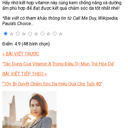
Hãy nhớ kết hợp vitamin này cùng kem chống nắng và dưỡng
ẩm phù hợp để đạt được kết quả chăm sóc da tốt nhất nhé!
*Bài viết có tham khảo thông tin từ Call Me Duy, Wikipedia,
Paula’s Choice…
☆
☆
☆
☆
☆
Điểm: 4.9 (48 bình chọn)
« BÀI VIẾT TRƯỚC
"Tác Dụng Của Vitamin A Trong Điều Trị Mụn, Trẻ Hóa Da"
BÀI VIẾT TIẾP THEO »
"10+ Bí Quyết Chăm Sóc Da Hiệu Quả Cho Tuổi 40"