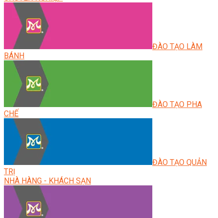
ĐÀO TẠO LÀM
BÁNH
ĐÀO TẠO PHA
CHẾ
ĐÀO TẠO QUẢN
TRỊ
NHÀ HÀNG - KHÁCH SẠN