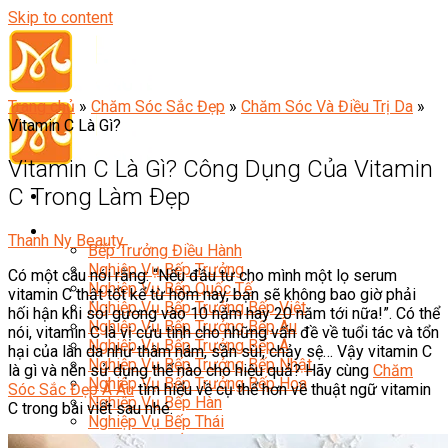
Skip to content
Trang chủ
»
Chăm Sóc Sắc Đẹp
»
Chăm Sóc Và Điều Trị Da
»
Vitamin C Là Gì?
Vitamin C Là Gì? Công Dụng Của Vitamin
C Trong Làm Đẹp
Đầu Bếp
Thanh Ny Beauty
Bếp Trưởng Điều Hành
Nghiệp Vụ Bếp Trưởng
Có một câu nói rằng: “Nếu đầu tư cho mình một lọ serum
Nghiệp Vụ Bếp Quốc Tế
vitamin C thật tốt kể từ hôm nay, bạn sẽ không bao giờ phải
Nghiệp Vụ Bếp Trưởng Bếp Việt
hối hận khi soi gương vào 10 năm hay 20 năm tới nữa!”. Có thể
Nghiệp Vụ Bếp Trưởng Bếp Âu
nói, vitamin C là vị cứu tinh cho những vấn đề về tuổi tác và tổn
Nghiệp Vụ Bếp Trưởng Bếp Á
hại của làn da như thâm nám, sần sùi, chảy sệ… Vậy vitamin C
Nghiệp Vụ Bếp Trưởng Bếp Nhật
là gì và nên sử dụng thế nào cho hiệu quả? Hãy cùng
Chăm
Nghiệp Vụ Bếp Trưởng Bếp Hoa
Sóc Sắc Đẹp Á Âu
tìm hiểu về cụ thể hơn về thuật ngữ vitamin
Nghiệp Vụ Bếp Hàn
C trong bài viết sau nhé.
Nghiệp Vụ Bếp Thái
Nghiệp Vụ Bếp Chay