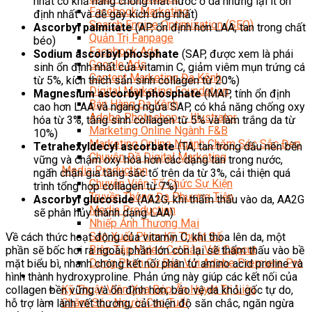
nhất có khả năng chống mất nước ở da nhưng lại ít ổn
Facebook Marketing
định nhất và dễ gây kích ứng nhất)
Search Engine Optimization (SEO)
Ascorbyl palmitate
(AP, ổn định hơn LAA, tan trong chất
Quản Trị Fanpage
béo)
Facebook Ads
Sodium ascorbyl phosphate
(SAP, được xem là phái
Google Ads
sinh ổn định nhất của vitamin C, giảm viêm mụn trứng cá
Content Marketing Đa Kênh
từ 5%, kích thích sản sinh collagen từ 20%)
Digital Marketing Foundation
Magnesium ascorbyl phosphate
(MAP, tính ổn định
Bán Hàng Đa Kênh
cao hơn LAA và ngang ngửa SAP, có khả năng chống oxy
Adobe Photoshop – Illustrator
hóa từ 3%, tăng sinh collagen từ 5% và làm trắng da từ
Marketing Online Ngành F&B
10%)
Marketing Online Ngành Chăm Sóc Sắc Đẹp
Tetrahexyldecyl ascorbate
(TA, tan trong dầu nên bền
Chuyên Đề Digital Marketing
vững và chậm oxy hóa hơn các dạng tan trong nước,
Media Production
ngăn chặn gia tăng sắc tố trên da từ 3%, cải thiện quá
Chuyên Viên Tổ Chức Sự Kiện
trình tổng hợp collagen từ 7%)
Truyền Thông Đa Phương Tiện
Ascorbyl glucoside
(AA2G, khi thẩm thấu vào da, AA2G
Media Production
sẽ phân hủy thành dạng LAA)
Nhiếp Ảnh Thương Mại
Sản Xuất Phim Kỹ Thuật Số
Về cách thức hoạt động của vitamin C, khi thoa lên da, một
Biên Tập Video Cơ Bản Với Capcut
phần sẽ bốc hơi ra ngoài, phần lớn còn lại sẽ thẩm thấu vào bề
Dựng Phim Cơ Bản Với Adobe Premiere Pro
mặt biểu bì, nhanh chóng kết nối phân tử amino acid proline và
Sức Khỏe
hình thành hydroxyproline. Phản ứng này giúp các kết nối của
Kỹ Thuật Viên Xoa Bóp Ấn Huyệt Trị Liệu
collagen bền vững và ổn định hơn, bảo vệ da khỏi gốc tự do,
Chăm Sóc Người Cao Tuổi
hỗ trợ làm lành vết thương, cải thiện độ săn chắc, ngăn ngừa