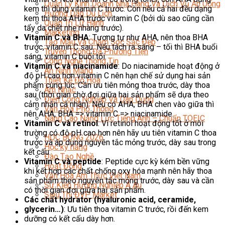
Quản Lý Kinh Doanh Nhà Hàng Và Dịch Vụ Ăn Uống
kem thì dùng vitamin C trước. Còn nếu cả hai đều dạng
Hướng Dẫn Du Lịch
kem thì thoa AHA trước vitamin C (bởi dù sao cũng cần
Quản Trị Lữ Hành
tẩy da chết nhẹ nhàng trước).
Marketing
Vitamin C và BHA
: Tương tự như AHA, nên thoa BHA
Tạo Mẫu Và Chăm Sóc Sắc Đẹp
trước, vitamin C sau. Nếu tách ra sáng – tối thì BHA buổi
Truyền Thông Đa Phương Tiện
sáng, vitamin C buổi tối.
Công Nghệ Thông Tin
Vitamin C và niacinamide
: Do niacinamide hoạt động ở
An Ninh Mạng
độ pH cao hơn vitamin C nên hạn chế sử dụng hai sản
Thiết Kế Đồ Họa
phẩm cùng lúc. Cần ưu tiên mỏng thoa trước, dày thoa
Âm Nhạc
sau (thời gian chờ đợi giữa hai sản phẩm sẽ dựa theo
Điện Công Nghiệp Và Dân Dụng
cảm nhận cá nhân). Nếu có AHA, BHA chen vào giữa thì
Văn Hóa Phổ Thông
nên AHA, BHA => vitamin C => niacinamide.
Nâng Cao Năng Lực Tiếng Anh – Chuẩn TOEIC
Vitamin C và retinol
: Vì retinol hoạt động tốt ở môi
Tin Tức
trường có độ pH cao hơn nên hãy ưu tiên vitamin C thoa
HỌC BỔNG 2026
trước và áp dụng nguyên tắc mỏng trước, dày sau trong
Học kỹ năng
kết cấu.
Đào Tạo Nghề
Vitamin C và peptide
: Peptide cực kỳ kém bền vững
Hoạt Động
khi kết hợp các chất chống oxy hóa mạnh nên hãy thoa
Văn Hóa Ẩm Thực Việt Nam
sản phẩm theo nguyên tắc mỏng trước, dày sau và cần
Sự Kiện Hướng Nghiệp Á Âu
có thời gian đợi giữa hai sản phẩm.
Siêu Thị ĐVP Market
Các chất hydrator (hyaluronic acid, ceramide,
glycerin…)
: Ưu tiên thoa vitamin C trước, rồi đến kem
dưỡng có kết cấu dày hơn.