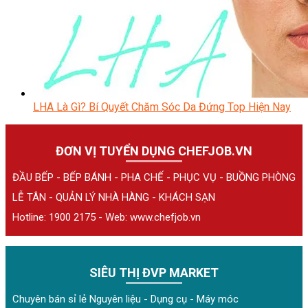
LHA Là Gì? Bí Quyết Chăm Sóc Da Đứng Top Hiện Nay
ĐƠN VỊ TUYỂN DỤNG CHEFJOB.VN
ĐẦU BẾP - BẾP BÁNH - PHA CHẾ - PHỤC VỤ - BUỒNG PHÒNG
LỄ TÂN - QUẢN LÝ NHÀ HÀNG - KHÁCH SẠN
Hotline: 1900 2175 - Web:
www.chefjob.vn
SIÊU THỊ ĐVP MARKET
Chuyên bán sỉ lẻ Nguyên liệu - Dụng cụ - Máy móc