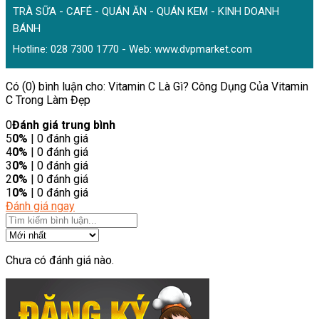
TRÀ SỮA - CAFÉ - QUÁN ĂN - QUÁN KEM - KINH DOANH
BÁNH
Hotline: 028 7300 1770 - Web:
www.dvpmarket.com
Có (0) bình luận cho: Vitamin C Là Gì? Công Dụng Của Vitamin
C Trong Làm Đẹp
0
Đánh giá trung bình
5
0%
| 0 đánh giá
4
0%
| 0 đánh giá
3
0%
| 0 đánh giá
2
0%
| 0 đánh giá
1
0%
| 0 đánh giá
Đánh giá ngay
Chưa có đánh giá nào.