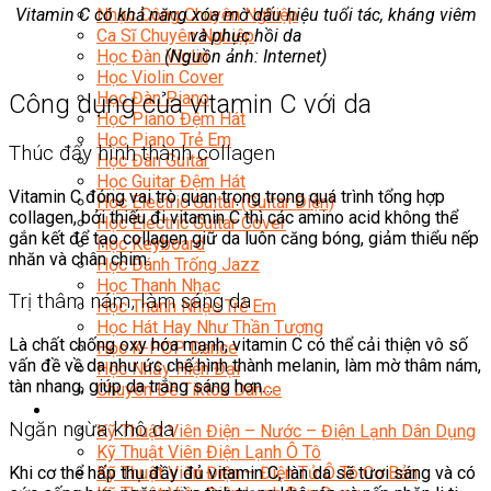
Nhạc Công Chuyên Nghiệp
Vitamin C có khả năng xóa mờ dấu hiệu tuổi tác, kháng viêm
Ca Sĩ Chuyên Nghiệp
và phục hồi da
Học Đàn Violin
(Nguồn ảnh: Internet)
Học Violin Cover
Học Đàn Piano
Công dụng của vitamin C với da
Học Piano Đệm Hát
Học Piano Trẻ Em
Thúc đẩy hình thành collagen
Học Đàn Guitar
Học Guitar Đệm Hát
Vitamin C đóng vai trò quan trọng trong quá trình tổng hợp
Học Electric Guitar (Guitar Điện)
collagen, bởi thiếu đi vitamin C thì các amino acid không thể
Học Electric Guitar Cover
gắn kết để tạo collagen giữ da luôn căng bóng, giảm thiểu nếp
Học Keyboard
nhăn và chân chim.
Học Đánh Trống Jazz
Học Thanh Nhạc
Trị thâm nám, làm sáng da
Học Thanh Nhạc Trẻ Em
Học Hát Hay Như Thần Tượng
Là chất chống oxy hóa mạnh, vitamin C có thể cải thiện vô số
Học K-POP Dance
vấn đề về da như ức chế hình thành melanin, làm mờ thâm nám,
Học Nhảy Hiện Đại
tàn nhang, giúp da trắng sáng hơn…
Chuyên Đề Tiktok Dance
Kỹ Thuật – Công Nghệ
Ngăn ngừa khô da
Kỹ Thuật Viên Điện – Nước – Điện Lạnh Dân Dụng
Kỹ Thuật Viên Điện Lạnh Ô Tô
Khi cơ thể hấp thụ đầy đủ vitamin C, làn da sẽ tươi sáng và có
Kỹ Thuật Viên Điện – Điện Tử Ô Tô Cơ Bản