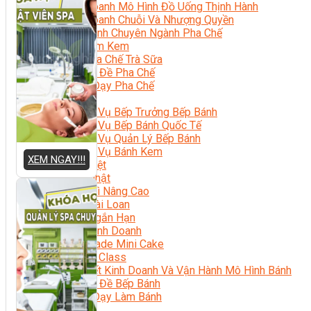
Kinh Doanh Mô Hình Đồ Uống Thịnh Hành
Kinh Doanh Chuỗi Và Nhượng Quyền
Tiếng Anh Chuyên Ngành Pha Chế
Học Làm Kem
Học Pha Chế Trà Sữa
Chuyên Đề Pha Chế
Video Dạy Pha Chế
Làm Bánh
Nghiệp Vụ Bếp Trưởng Bếp Bánh
Nghiệp Vụ Bếp Bánh Quốc Tế
Nghiệp Vụ Quản Lý Bếp Bánh
Nghiệp Vụ Bánh Kem
XEM NGAY!!!
Bánh Việt
Bánh Nhật
Bánh Mì Nâng Cao
Bánh Đài Loan
Bánh Ngắn Hạn
Bánh Kinh Doanh
Handmade Mini Cake
Master Class
Bí Quyết Kinh Doanh Và Vận Hành Mô Hình Bánh
Chuyên Đề Bếp Bánh
Video Dạy Làm Bánh
Quản Trị NHKS