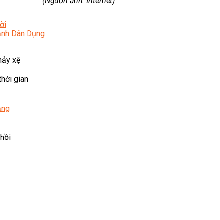
(Nguồn ảnh: Internet)
ời
Lạnh Dân Dụng
hảy xệ
thời gian
ạng
 hồi