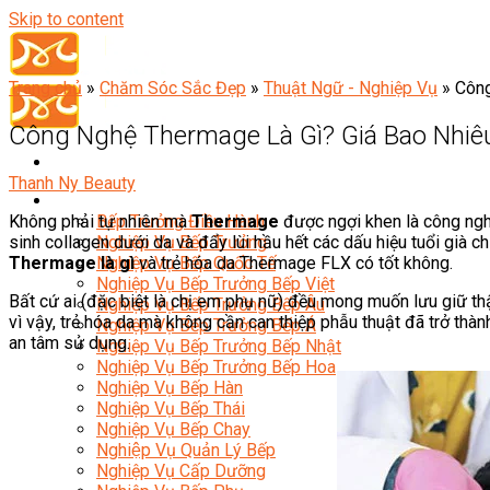
Skip to content
Trang chủ
»
Chăm Sóc Sắc Đẹp
»
Thuật Ngữ - Nghiệp Vụ
»
Công
Công Nghệ Thermage Là Gì? Giá Bao Nhiê
Thanh Ny Beauty
Đầu Bếp
Không phải tự nhiên mà
Thermage
được ngợi khen là công ngh
Bếp Trưởng Điều Hành
sinh collagen dưới da và đẩy lùi hầu hết các dấu hiệu tuổi già chỉ
Nghiệp Vụ Bếp Trưởng
Thermage là gì
và trẻ hóa da Thermage FLX có tốt không.
Nghiệp Vụ Bếp Quốc Tế
Nghiệp Vụ Bếp Trưởng Bếp Việt
Bất cứ ai (đặc biệt là chị em phụ nữ) đều mong muốn lưu giữ thật
Nghiệp Vụ Bếp Trưởng Bếp Âu
vì vậy, trẻ hóa da mà không cần can thiệp phẫu thuật đã trở t
Nghiệp Vụ Bếp Trưởng Bếp Á
an tâm sử dụng.
Nghiệp Vụ Bếp Trưởng Bếp Nhật
Nghiệp Vụ Bếp Trưởng Bếp Hoa
Nghiệp Vụ Bếp Hàn
Nghiệp Vụ Bếp Thái
Nghiệp Vụ Bếp Chay
Nghiệp Vụ Quản Lý Bếp
Nghiệp Vụ Cấp Dưỡng