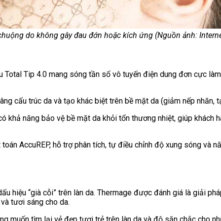
huộng do không gây đau đớn hoặc kích ứng (Nguồn ảnh: Interne
 Total Tip 4.0 mang sóng tần số vô tuyến điện dung đơn cực làm
 nâng cấu trúc da và tạo khác biệt trên bề mặt da (giảm nếp nhăn,
ó khả năng bảo vệ bề mặt da khỏi tổn thương nhiệt, giúp khách h
toán AccuREP, hỗ trợ phân tích, tự điều chỉnh độ xung sóng và nă
ấu hiệu “già cỗi” trên làn da. Thermage được đánh giá là giải phá
c và tươi sáng cho da.
g muốn tìm lại vẻ đẹp tươi trẻ trên làn da và độ săn chắc cho nh