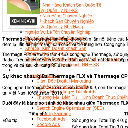
Quản Trị Nhà Hàng Khách Sạn Quốc Tế
Nghiệp Vụ Quản Lý NH-KS
Quản Lý Nhà Hàng Chuyên Nghiệp
XEM NGAY!!!
Quản Lý Khách Sạn Chuyên Nghiệp
Nghiệp Vụ Quản Lý Nhà Hàng
Nghiệp Vụ Lễ Tân Chuyên Nghiệp
Giám Đốc Điều Hành Nhà Hàng
Thermage là
công nghệ làm đẹp không xâm lấn nổi tiếng của M
Tiếng Anh Nhà Hàng Khách Sạn
đem lại làn da mịn màng, săn chắc và trẻ trung hơn. Công nghệ 
Khởi Sự Kinh Doanh Khách Sạn
Khởi Sự Kinh Doanh Nhà Hàng
Thermage FLX là thế hệ thứ 4 của công nghệ Thermage, sử dụng 
Khởi Sự Kinh Doanh Khách Sạn Mini – Homestay – 
Radio-Frequency) đơn cực. Điểm đặc biệt là bề mặt da khi tiếp 
Kiến Thức & Kỹ Năng Ngành NH – KS
trong và cả sau khi xung RF đi qua.
Marketing
Digital Marketing
Sự khác nhau giữa Thermage FLX và Thermage C
Giám Đốc Digital Marketing
Chuyên Viên Social Media
Công nghệ Thermage CPT ra đời vào năm 2009, còn Thermage FLX 
Tiktok Marketing – Tiktok Ads
tại Việt Nam từ đầu năm 2019.
Thương Mại Điện Tử – Kinh Doanh Thực Chiến
Facebook Marketing
Dưới đây là bảng so sánh sự khác nhau giữa Thermage F
Search Engine Optimization (SEO)
Quản Trị Fanpage
Tiêu chí
T
Facebook Ads
Đầu tip
Sử dụng loại Total Tip 4.0, g
Google Ads
Sử dụng loại Total Tip 3.0,