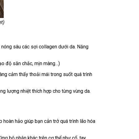
t)
 nóng sâu các sợi collagen dưới da. Năng
 tạo độ săn chắc, mịn màng…)
àng cảm thấy thoải mái trong suốt quá trình
ng lượng nhiệt thích hợp cho từng vùng da.
p hoàn hảo giúp bạn cản trở quá trình lão hóa
ững bộ phận khác trên cơ thể như cổ, tay