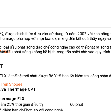
ỹ, được chính thức đưa vào sử dụng từ năm 2002 với khả năng xó
Thermage phù hợp với mọi loại da, mang đến kết quả thấy ngay và
loại đầu phát sóng đặc chế công nghệ cao có thể phát ra sóng t
AirBnB
xúc đầu phát sóng không hề bị thương tổn nhiệt nhờ vào quy trìn
PT
là thế hệ mới nhất được Bộ Y tế Hoa Kỳ kiểm tra, công nhận điều
 Trên Shopee
LX và Thermage CPT.
hermage FLX
iảm 25% thời gian điều trị
60 phút
 có điểm hạn chế hơn so với công nghệ