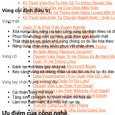
Kỹ Thuật Viên Đại Tu Hộp Số Tự Động Chuyên Sâu
Kỹ Thuật Quấn Dây Và Sửa Chữa Máy Điện
Vùng chỉ định điều trị
Thiết Kế Lắp Đặt Hệ Thống Điện Năng Lượng Mặt Tr
Kỹ Thuật Viên Điện Tử Chuyên Ngành Điện – Điện 
Vùng mặt
Ngành Khác
Quản Trị & Phát Triển Doanh Nghiệp
Xóa nọng cằm, nâng cơ, kéo căng vùng da nhăn nheo và c
Giám Đốc Nhân Sự Chuyên Nghiệp
Phục hồi đường viền cơ hàm, giúp thon gọn khuôn mặt
Quản Lý Cấp Trung Chuyên Nghiệp
Thắt chặt bó cơ, giảm khả năng chùng cơ do lão hóa theo 
Công Nghệ Thông Tin
Nâng cung chân mày, khắc phục vết chân chim…
Chuyên Viên Quản Trị Vận Hành Hệ Thống
An Ninh Mạng (Network Security)
Vùng cổ
Chuyên Viên Quản Trị Hệ Thống Và An Ninh M
Quản Trị Hệ Thống Linux
Quản Trị Vận Hành Microsoft Azure
Đánh tan mỡ thừa gây chảy xệ
Data Analyst (Phân Tích Dữ Liệu)
Kéo căng vùng da chùng nhão và các bó cơ, trả lại độ đàn
Data Visualization (Trực Quan Hóa Dữ Liệu)
Data System (Quản Trị Dữ Liệu)
Vùng tay chân, bụng, mông, đùi
Chuyên Viên Lập Trình (Full Stack)
Chuyên Viên Lập Trình Website (Full Stack)
Cải thiện vùng mỡ thừa
Chuyên Viên Lập Trình Mobile (Full Stack)
Tăng sinh collagen tự nhiên nhằm trẻ hóa da
Software Testing
Làm mờ thâm nám, đồi mồi, vết rạn da…
Trọn Bộ Công Cụ AI Văn Phòng
Trọn Bộ Công Cụ AI Ứng Dụng Giảng Dạy
Ưu điểm của công nghệ