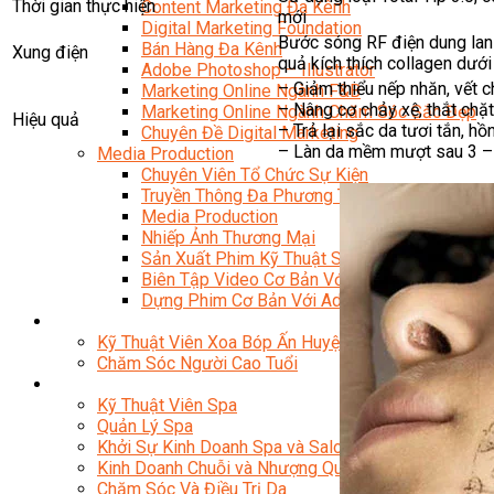
Thời gian thực hiện
Content Marketing Đa Kênh
mới
Digital Marketing Foundation
Bước sóng RF điện dung lan 
Bán Hàng Đa Kênh
Xung điện
quả kích thích collagen dướ
Adobe Photoshop – Illustrator
– Giảm thiểu nếp nhăn, vết 
Marketing Online Ngành F&B
– Nâng cơ chảy xệ, thắt chặ
Marketing Online Ngành Chăm Sóc Sắc Đẹp
Hiệu quả
– Trả lại sắc da tươi tắn, h
Chuyên Đề Digital Marketing
– Làn da mềm mượt sau 3 –
Media Production
Chuyên Viên Tổ Chức Sự Kiện
Truyền Thông Đa Phương Tiện
Media Production
Nhiếp Ảnh Thương Mại
Sản Xuất Phim Kỹ Thuật Số
Biên Tập Video Cơ Bản Với Capcut
Dựng Phim Cơ Bản Với Adobe Premiere Pro
Sức Khỏe
Kỹ Thuật Viên Xoa Bóp Ấn Huyệt Trị Liệu
Chăm Sóc Người Cao Tuổi
Sắc Đẹp
Kỹ Thuật Viên Spa
Quản Lý Spa
Khởi Sự Kinh Doanh Spa và Salon
Kinh Doanh Chuỗi và Nhượng Quyền Spa, Salon
Chăm Sóc Và Điều Trị Da