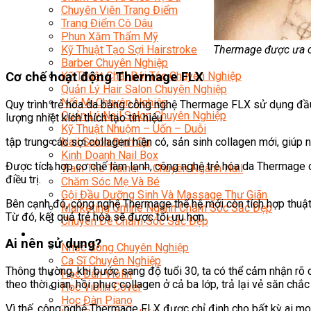
Chuyên Viên Trang Điểm
Trang Điểm Cô Dâu
Phun Xăm Thẩm Mỹ
Kỹ Thuật Tạo Sợi Hairstroke
Thermage được ưa c
Barber Chuyên Nghiệp
Cơ chế hoạt động Thermage FLX
Kỹ Thuật Chải Bới Tóc Chuyên Nghiệp
Quản Lý Hair Salon Chuyên Nghiệp
Nối Mi Chuyên Nghiệp
Quy trình trẻ hóa da bằng công nghệ Thermage FLX sử dụng đầu
Quản Lý Nail Salon Chuyên Nghiệp
lượng nhiệt kích thích tạo tín hiệu
Kỹ Thuật Nhuộm – Uốn – Duỗi
tập trung các sợi collagen hiện có, sản sinh collagen mới, giúp
Nail Salon Định Cư
Kinh Doanh Nail Box
Được tích hợp cơ chế làm lạnh, công nghệ trẻ hóa da Thermage c
Train The Trainer – Chuyên Ngành Nail
điều trị.
Chăm Sóc Mẹ Và Bé
Gội Đầu Dưỡng Sinh Và Massage Thư Giãn
Bên cạnh đó, công nghệ Thermage thế hệ mới còn tích hợp thuật 
Marketing Online Ngành Chăm Sóc Sắc Đẹp
Từ đó, kết quả trẻ hóa sẽ được tối ưu hơn.
Chuyên Đề Chăm Sóc Sắc Đẹp
Âm Nhạc
Ai nên sử dụng?
Nhạc Công Chuyên Nghiệp
Ca Sĩ Chuyên Nghiệp
Thông thường, khi bước sang độ tuổi 30, ta có thể cảm nhận rõ d
Học Đàn Violin
theo thời gian, hồi phục collagen ở cả ba lớp, trả lại vẻ săn chắ
Học Violin Cover
Học Đàn Piano
Vì thế, công nghệ Thermage FLX được chỉ định cho bất kỳ ai mon