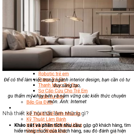
Trại Hè Hướng Nghiệp
Chuyên Đề Á Âu Kitchen For Kid & Teen
Chuyên Đề Kỹ Năng Sống
Khóa Học Nấu Ăn Cho Bé
Hội Họa Thiếu Nhi
Digital Art For Kids
Khóa Học Thiết Kế Truyện Tranh Ai
Khóa Học Họa Sĩ Ai
Khóa Học Biên Tập Video Với Ai
Mc Nhí
Kỳ Thủ Cờ Vua
Lập Trình Cho Trẻ Em
Robotic trẻ em
Piano Trẻ Em
Để có thể làm việc trong ngành interior design, bạn cần có tư
Thanh Nhạc Trẻ Em
duy sáng tạo,
Sơ Cấp Cứu Cho Trẻ Em
gu thẩm mỹ nhạy bén và nắm vững các kiến thức chuyên
Toán Tư Duy
môn. Ảnh: Internet
Bếp Gia Đình
Trung Cấp CET
Nhà thiết kế nội thất làm những gì?
Kỹ Thuật Chế Biến Món Ăn
Kỹ Thuật Làm Bánh
Kỹ Thuật Pha Chế Đồ Uống
Khảo sát và phân tích nhu cầu:
gặp gỡ khách hàng, tìm
Quản Trị Khách Sạn
hiểu mong muốn của khách hàng, sau đó đánh giá hiện