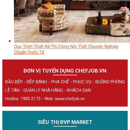
Quy Trình Thiết Kế Thi Công Nội Thất Chuyên Nghiệp
Chuẩn Quốc Tế
ĐƠN VỊ TUYỂN DỤNG CHEFJOB.VN
ĐẦU BẾP - BẾP BÁNH - PHA CHẾ - PHỤC VỤ - BUỒNG PHÒNG
LỄ TÂN - QUẢN LÝ NHÀ HÀNG - KHÁCH SẠN
Hotline: 1900 2175 - Web:
www.chefjob.vn
SIÊU THỊ ĐVP MARKET