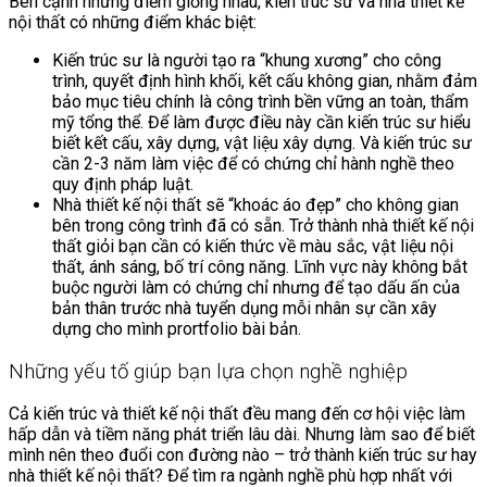
Bên cạnh những điểm giống nhau, kiến trúc sư và nhà thiết kế
nội thất có những điểm khác biệt:
Kiến trúc sư là người tạo ra “khung xương” cho công
trình, quyết định hình khối, kết cấu không gian, nhằm đảm
bảo mục tiêu chính là công trình bền vững an toàn, thẩm
mỹ tổng thể. Để làm được điều này cần kiến trúc sư hiểu
biết kết cấu, xây dựng, vật liệu xây dựng. Và kiến trúc sư
cần 2-3 năm làm việc để có chứng chỉ hành nghề theo
quy định pháp luật.
Nhà thiết kế nội thất sẽ “khoác áo đẹp” cho không gian
bên trong công trình đã có sẵn. Trở thành nhà thiết kế nội
thất giỏi bạn cần có kiến thức về màu sắc, vật liệu nội
thất, ánh sáng, bố trí công năng. Lĩnh vực này không bắt
buộc người làm có chứng chỉ nhưng để tạo dấu ấn của
bản thân trước nhà tuyển dụng mỗi nhân sự cần xây
dựng cho mình prortfolio bài bản.
Những yếu tố giúp bạn lựa chọn nghề nghiệp
Cả kiến trúc và thiết kế nội thất đều mang đến cơ hội việc làm
hấp dẫn và tiềm năng phát triển lâu dài. Nhưng làm sao để biết
mình nên theo đuổi con đường nào – trở thành kiến trúc sư hay
nhà thiết kế nội thất? Để tìm ra ngành nghề phù hợp nhất với