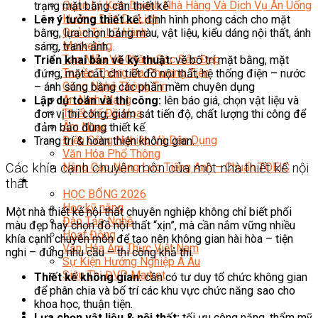
Quản Lý Kinh Doanh Nhà Hàng Và Dịch Vụ Ăn Uống
trạng mặt bằng cần thiết kế
Hướng Dẫn Du Lịch
Lên ý tưởng thiết kế:
định hình phong cách cho mặt
Quản Trị Lữ Hành
bằng, lựa chọn bảng màu, vật liệu, kiểu dáng nội thất, ánh
Marketing
sáng, tranh ảnh…
Tạo Mẫu Và Chăm Sóc Sắc Đẹp
Triển khai bản vẽ kỹ thuật:
vẽ bố trí mặt bằng, mặt
Truyền Thông Đa Phương Tiện
đứng, mặt cắt, chi tiết đồ nội thất, hệ thống điện – nước
Công Nghệ Thông Tin
– ánh sáng bằng các phần mềm chuyên dụng
An Ninh Mạng
Lập dự toán và thi công:
lên báo giá, chọn vật liệu và
Thiết Kế Đồ Họa
đơn vị thi công, giám sát tiến độ, chất lượng thi công để
Âm Nhạc
đảm bảo đúng thiết kế.
Điện Công Nghiệp Và Dân Dụng
Trang trí & hoàn thiện không gian.
Văn Hóa Phổ Thông
Nâng Cao Năng Lực Tiếng Anh – Chuẩn TOEIC
Các khía cạnh chuyên môn của một nhà thiết kế nội
Tin Tức
thất
HỌC BỔNG 2026
Học kỹ năng
Một nhà thiết kế nội thất chuyên nghiệp không chỉ biết phối
Đào Tạo Nghề
màu đẹp hay chọn đồ nội thất “xịn”, mà cần nắm vững nhiều
Hoạt Động
khía cạnh chuyên môn để tạo nên không gian hài hòa – tiện
Văn Hóa Ẩm Thực Việt Nam
nghi – đúng nhu cầu – thi công khả thi.
Sự Kiện Hướng Nghiệp Á Âu
Siêu Thị ĐVP Market
Thiết kế không gian:
cần có tư duy tổ chức không gian
để phân chia và bố trí các khu vực chức năng sao cho
khoa học, thuận tiện.
Lựa chọn vật liệu & nội thất:
tối ưu công năng, thẩm mỹ