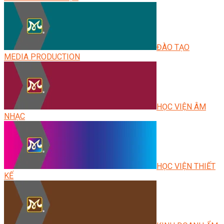
ĐÀO TẠO
MEDIA PRODUCTION
HỌC VIỆN ÂM
NHẠC
HỌC VIỆN THIẾT
KẾ