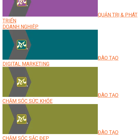
QUẢN TRỊ & PHÁT
TRIỂN
DOANH NGHIỆP
ĐÀO TẠO
DIGITAL MARKETING
ĐÀO TẠO
CHĂM SÓC SỨC KHỎE
ĐÀO TẠO
CHĂM SÓC SẮC ĐẸP