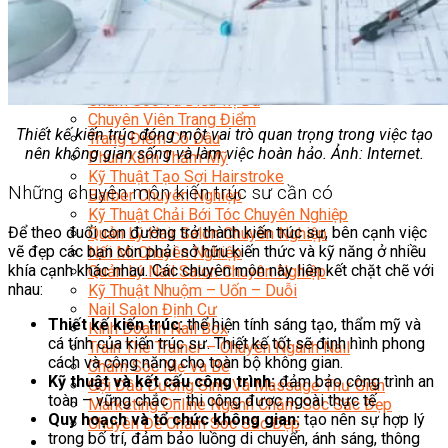
Sắc Đẹp
Kỹ Thuật Viên Spa
Quản Lý Spa
Khởi Sự Kinh Doanh Spa và Salon
Kinh Doanh Chuỗi và Nhượng Quyền Spa, Salon
Chăm Sóc Và Điều Trị Da
Chuyên Viên Trang Điểm
Thiết kế kiến trúc đóng một vai trò quan trọng trong việc tạo
Trang Điểm Cô Dâu
nên không gian sống và làm việc hoàn hảo. Ảnh: Internet.
Phun Xăm Thẩm Mỹ
Kỹ Thuật Tạo Sợi Hairstroke
Những chuyên môn kiến trúc sư cần có
Barber Chuyên Nghiệp
Kỹ Thuật Chải Bới Tóc Chuyên Nghiệp
Để theo đuổi con đường trở thành kiến trúc sư, bên cạnh việc
Quản Lý Hair Salon Chuyên Nghiệp
vẽ đẹp các bạn còn phải sở hữu kiến thức và kỹ năng ở nhiều
Nối Mi Chuyên Nghiệp
khía cạnh khác nhau. Các chuyên môn này liên kết chặt chẽ với
Quản Lý Nail Salon Chuyên Nghiệp
nhau:
Kỹ Thuật Nhuộm – Uốn – Duỗi
Nail Salon Định Cư
Thiết kế kiến trúc:
thể hiện tính sáng tạo, thẩm mỹ và
Kinh Doanh Nail Box
cá tính của kiến trúc sư. Thiết kế tốt sẽ định hình phong
Train The Trainer – Chuyên Ngành Nail
cách và công năng cho toàn bộ không gian.
Chăm Sóc Mẹ Và Bé
Kỹ thuật và kết cấu công trình:
đảm bảo công trình an
Gội Đầu Dưỡng Sinh Và Massage Thư Giãn
toàn – vững chắc – thi công được ngoài thực tế
Marketing Online Ngành Chăm Sóc Sắc Đẹp
Quy hoạch và tổ chức không gian:
tạo nên sự hợp lý
Chuyên Đề Chăm Sóc Sắc Đẹp
trong bố trí, đảm bảo luồng di chuyển, ánh sáng, thông
Âm Nhạc