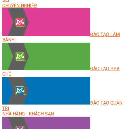
BẾP
CHUYÊN NGHIỆP
ĐÀO TẠO LÀM
BÁNH
ĐÀO TẠO PHA
CHẾ
ĐÀO TẠO QUẢN
TRỊ
NHÀ HÀNG - KHÁCH SẠN