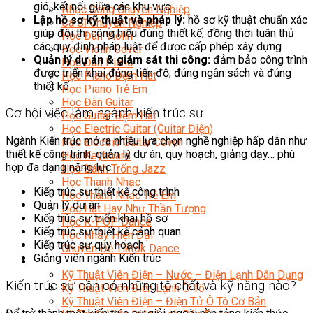
gió, kết nối giữa các khu vực
Nhạc Công Chuyên Nghiệp
Lập hồ sơ kỹ thuật và pháp lý:
hồ sơ kỹ thuật chuẩn xác
Ca Sĩ Chuyên Nghiệp
giúp đội thi công hiểu đúng thiết kế, đồng thời tuân thủ
Học Đàn Violin
các quy định pháp luật để được cấp phép xây dựng
Học Violin Cover
Quản lý dự án & giám sát thi công:
đảm bảo công trình
Học Đàn Piano
được triển khai đúng tiến độ, đúng ngân sách và đúng
Học Piano Đệm Hát
thiết kế
Học Piano Trẻ Em
Học Đàn Guitar
Cơ hội việc làm ngành kiến trúc sư
Học Guitar Đệm Hát
Học Electric Guitar (Guitar Điện)
Ngành Kiến trúc mở ra nhiều lựa chọn nghề nghiệp hấp dẫn như
Học Electric Guitar Cover
thiết kế công trình, quản lý dự án, quy hoạch, giảng dạy… phù
Học Keyboard
hợp đa dạng năng lực.
Học Đánh Trống Jazz
Học Thanh Nhạc
Kiến trúc sư thiết kế công trình
Học Thanh Nhạc Trẻ Em
Quản lý dự án
Học Hát Hay Như Thần Tượng
Kiến trúc sư triển khai hồ sơ
Học K-POP Dance
Kiến trúc sư thiết kế cảnh quan
Học Nhảy Hiện Đại
Kiến trúc sư quy hoạch
Chuyên Đề Tiktok Dance
Giảng viên ngành Kiến trúc
Kỹ Thuật – Công Nghệ
Kỹ Thuật Viên Điện – Nước – Điện Lạnh Dân Dụng
Kiến trúc sư cần có những tố chất và kỹ năng nào?
Kỹ Thuật Viên Điện Lạnh Ô Tô
Kỹ Thuật Viên Điện – Điện Tử Ô Tô Cơ Bản