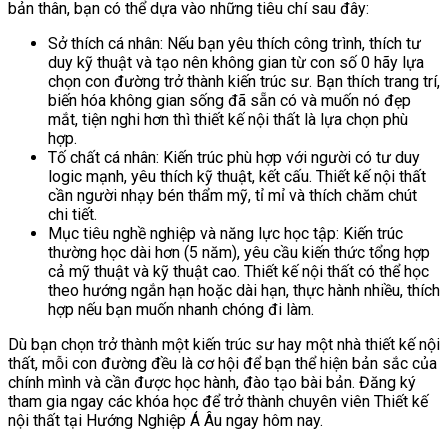
bản thân, bạn có thể dựa vào những tiêu chí sau đây:
Sở thích cá nhân: Nếu bạn yêu thích công trình, thích tư
duy kỹ thuật và tạo nên không gian từ con số 0 hãy lựa
chọn con đường trở thành kiến trúc sư. Bạn thích trang trí,
biến hóa không gian sống đã sẵn có và muốn nó đẹp
mắt, tiện nghi hơn thì thiết kế nội thất là lựa chọn phù
hợp.
Tố chất cá nhân: Kiến trúc phù hợp với người có tư duy
logic mạnh, yêu thích kỹ thuật, kết cấu. Thiết kế nội thất
cần người nhạy bén thẩm mỹ, tỉ mỉ và thích chăm chút
chi tiết.
Mục tiêu nghề nghiệp và năng lực học tập: Kiến trúc
thường học dài hơn (5 năm), yêu cầu kiến thức tổng hợp
cả mỹ thuật và kỹ thuật cao. Thiết kế nội thất có thể học
theo hướng ngắn hạn hoặc dài hạn, thực hành nhiều, thích
hợp nếu bạn muốn nhanh chóng đi làm.
Dù bạn chọn trở thành một kiến trúc sư hay một nhà thiết kế nội
thất, mỗi con đường đều là cơ hội để bạn thể hiện bản sắc của
chính mình và cần được học hành, đào tạo bài bản. Đăng ký
tham gia ngay các khóa học để trở thành chuyên viên Thiết kế
nội thất tại Hướng Nghiệp Á Âu ngay hôm nay.