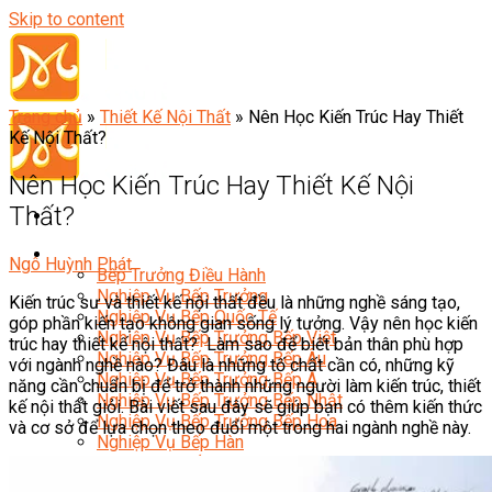
Skip to content
Trang chủ
»
Thiết Kế Nội Thất
»
Nên Học Kiến Trúc Hay Thiết
Kế Nội Thất?
Nên Học Kiến Trúc Hay Thiết Kế Nội
Thất?
Đầu Bếp
Ngô Huỳnh Phát
Bếp Trưởng Điều Hành
Nghiệp Vụ Bếp Trưởng
Kiến trúc sư và thiết kế nội thất đều là những nghề sáng tạo,
Nghiệp Vụ Bếp Quốc Tế
góp phần kiến tạo không gian sống lý tưởng. Vậy nên học kiến
Nghiệp Vụ Bếp Trưởng Bếp Việt
trúc hay thiết kế nội thất? Làm sao để biết bản thân phù hợp
Nghiệp Vụ Bếp Trưởng Bếp Âu
với ngành nghề nào? Đâu là những tố chất cần có, những kỹ
Nghiệp Vụ Bếp Trưởng Bếp Á
năng cần chuẩn bị để trở thành những người làm kiến trúc, thiết
Nghiệp Vụ Bếp Trưởng Bếp Nhật
kế nội thất giỏi. Bài viết sau đây sẽ giúp bạn có thêm kiến thức
Nghiệp Vụ Bếp Trưởng Bếp Hoa
và cơ sở để lựa chọn theo đuổi một trong hai ngành nghề này.
Nghiệp Vụ Bếp Hàn
Nghiệp Vụ Bếp Thái
Nghiệp Vụ Bếp Chay