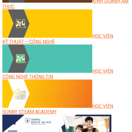
KINH DOANH ẨM
THỰC
HỌC VIỆN
KỸ THUẬT – CÔNG NGHỆ
HỌC VIỆN
CÔNG NGHỆ THÔNG TIN
HỌC VIỆN
SUNNY STEAM ACADEMY