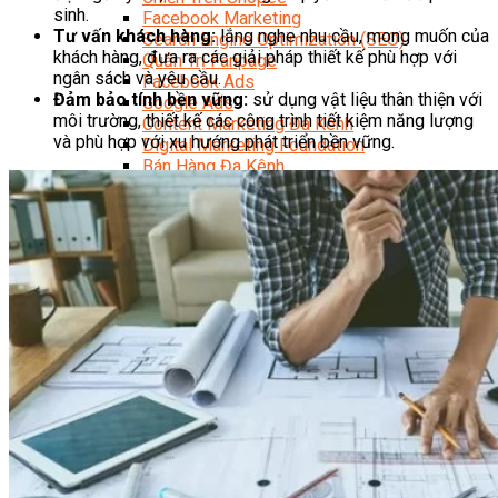
sinh.
Facebook Marketing
Tư vấn khách hàng:
lắng nghe nhu cầu, mong muốn của
Search Engine Optimization (SEO)
khách hàng, đưa ra các giải pháp thiết kế phù hợp với
Quản Trị Fanpage
ngân sách và yêu cầu.
Facebook Ads
Đảm bảo tính bền vững:
sử dụng vật liệu thân thiện với
Google Ads
môi trường, thiết kế các công trình tiết kiệm năng lượng
Content Marketing Đa Kênh
và phù hợp với xu hướng phát triển bền vững.
Digital Marketing Foundation
Bán Hàng Đa Kênh
Adobe Photoshop – Illustrator
Marketing Online Ngành F&B
Marketing Online Ngành Chăm Sóc Sắc Đẹp
Chuyên Đề Digital Marketing
Media Production
Chuyên Viên Tổ Chức Sự Kiện
Truyền Thông Đa Phương Tiện
Media Production
Nhiếp Ảnh Thương Mại
Sản Xuất Phim Kỹ Thuật Số
Biên Tập Video Cơ Bản Với Capcut
Dựng Phim Cơ Bản Với Adobe Premiere Pro
Sức Khỏe
Kỹ Thuật Viên Xoa Bóp Ấn Huyệt Trị Liệu
Chăm Sóc Người Cao Tuổi