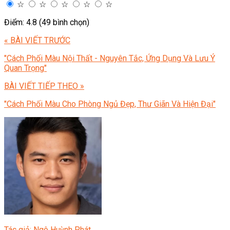
☆
☆
☆
☆
☆
Điểm: 4.8 (49 bình chọn)
« BÀI VIẾT TRƯỚC
"Cách Phối Màu Nội Thất - Nguyên Tắc, Ứng Dụng Và Lưu Ý
Quan Trọng"
BÀI VIẾT TIẾP THEO »
"Cách Phối Màu Cho Phòng Ngủ Đẹp, Thư Giãn Và Hiện Đại"
Tác giả: Ngô Huỳnh Phát