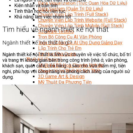
Data Visualization (Trực Quan Hóa Dữ Liệu)
Kiên nhẫn và bản lĩnh
Data System (Quản Trị Dữ Liệu)
Tinh thần học hỏi liên tục
Chuyên Viên Lập Trình (Full Stack)
Khả năng làm việc nhóm tốt
Chuyên Viên Lập Trình Website (Full Stack)
Chuyên Viên Lập Trình Mobile (Full Stack)
Tìm hiểu về ngành thiết kế nội thất
Software Testing
Trọn Bộ Công Cụ AI Văn Phòng
Ngành thiết kế nội thất là gì?
Trọn Bộ Công Cụ AI Ứng Dụng Giảng Dạy
Lập Trình Cho Trẻ Em
Tin Học Ứng Dụng
Ngành thiết kế nội thất là lĩnh vực chuyên về việc tổ chức, bố trí
Thiết Kế (Design)
và trang trí không gian bên trong công trình (nhà ở, văn phòng,
Thiết Kế Đồ Họa Chuyên Nghiệp
khách sạn, quán café, cửa hàng…) sao cho vừa thẩm mỹ, tiện
Chuyên Viên Thiết Kế Nội Thất
nghi, phù hợp với công năng và phong cách sống của người sử
3D Game Art & Design
dụng.
Mỹ Thuật Đa Phương Tiện
3D Animation
Mỹ Thuật Số – Digital Art
Motion Graphics Basic
Adobe Photoshop – Illustrator
Hội Họa Thiếu Nhi
Digital Art For Kids
Venus Academy
Sunny STEAM Academy
Trại Hè Kỹ Năng