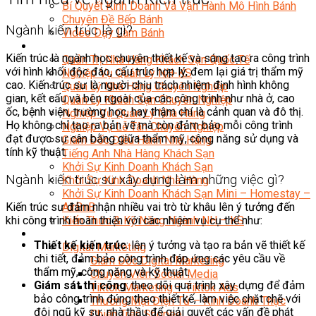
Bí Quyết Kinh Doanh Và Vận Hành Mô Hình Bánh
Chuyên Đề Bếp Bánh
Ngành kiến trúc là gì?
Video Dạy Làm Bánh
Quản Trị NHKS
Kiến trúc là ngành học chuyên thiết kế và sáng tạo ra công trình
Quản Trị Nhà Hàng Khách Sạn Quốc Tế
với hình khối độc đáo, cấu trúc hợp lý, đem lại giá trị thẩm mỹ
Nghiệp Vụ Quản Lý NH-KS
cao. Kiến trúc sư là người chịu trách nhiệm định hình không
Quản Lý Nhà Hàng Chuyên Nghiệp
gian, kết cấu và bên ngoài của các công trình như nhà ở, cao
Quản Lý Khách Sạn Chuyên Nghiệp
ốc, bệnh viện, trường học, hay thậm chí là cảnh quan và đô thị.
Nghiệp Vụ Quản Lý Nhà Hàng
Họ không chỉ tạo ra bản vẽ mà còn đảm bảo mỗi công trình
Nghiệp Vụ Lễ Tân Chuyên Nghiệp
đạt được sự cân bằng giữa thẩm mỹ, công năng sử dụng và
Giám Đốc Điều Hành Nhà Hàng
tính kỹ thuật.
Tiếng Anh Nhà Hàng Khách Sạn
Khởi Sự Kinh Doanh Khách Sạn
Ngành kiến trúc sư xây dựng làm những việc gì?
Khởi Sự Kinh Doanh Nhà Hàng
Khởi Sự Kinh Doanh Khách Sạn Mini – Homestay –
AirBnB
Kiến trúc sư đảm nhận nhiều vai trò từ khâu lên ý tưởng đến
Kiến Thức & Kỹ Năng Ngành NH – KS
khi công trình hoàn thiện với các nhiệm vụ cụ thể như:
Marketing
Thiết kế kiến trúc
: lên ý tưởng và tạo ra bản vẽ thiết kế
Digital Marketing
chi tiết, đảm bảo công trình đáp ứng các yêu cầu về
Giám Đốc Digital Marketing
thẩm mỹ, công năng và kỹ thuật.
Chuyên Viên Social Media
Giám sát thi công
: theo dõi quá trình xây dựng để đảm
Tiktok Marketing – Tiktok Ads
bảo công trình đúng theo thiết kế, làm việc chặt chẽ với
Thương Mại Điện Tử – Kinh Doanh Thực
đội ngũ kỹ sư, nhà thầu để giải quyết các vấn đề phát
Chiến Trên Shopee