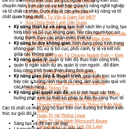
Để trở thành một kiến trúc sư giỏi, ngoài nền tảng kiến thức
Kỹ Thuật Viên Điện Lạnh Dân Dụng
chuyên môn, bạn cần có sự kết hợp giữa kỹ năng nghề nghiệp
Kỹ Thuật Viên Điện Dân Dụng
và tố chất cá nhân. Dưới đây là các yêu cầu về kỹ năng và tố
Kỹ Thuật Viên Điện Công Nghiệp
chất quan trọng nhất:
Nghiệp Vụ Tư Vấn & Giám Sát MEP
Sửa Chữa Điện Lạnh Dân Dụng
Kỹ năng thiết kế và sáng tạo
: biết cách lên ý tưởng, tạo
Chuyên Viên Chẩn Đoán ECU
hình khối và bố cục không gian. Yêu cầu người học sử
Kỹ Thuật Viên Đại Tu Hộp Số Tự Động Chuyên Sâu
dụng thành thạo các phần mềm thiết kế
Kỹ Thuật Quấn Dây Và Sửa Chữa Máy Điện
Kỹ năng tư duy không gian:
hình dung công trình trong
Thiết Kế Lắp Đặt Hệ Thống Điện Năng Lượng Mặt
không gian 3D, xử lý bố cục, phối cảnh, tỷ lệ và kết nối
Trời
giữa các không gian
Kỹ Thuật Viên Điện Tử Chuyên Ngành Điện – Điện
Kỹ năng quản lý:
quản lý tiến độ thực hiện công trình,
Lạnh Dân Dụng
quản lý ngân sách dự án, quản lý con người… để đảm
Ngành Khác
bảo công trình hoàn thiện đúng thời gian
Quản Trị & Phát Triển Doanh Nghiệp
Kỹ năng giao tiếp & thuyết trình
: giúp kiến trúc sư trình
Giám Đốc Nhân Sự Chuyên Nghiệp
bày các ý tưởng rành mạch rõ ràng, làm việc hiệu quả với
Quản Lý Cấp Trung Chuyên Nghiệp
các khách hàng
Công Nghệ Thông Tin
Kỹ năng giải quyết vấn đề:
xử lý linh hoạt các tình
Chuyên Viên Quản Trị Vận Hành Hệ Thống
huống phát sinh từ thiết kế, pháp lý đến thi công thực tế.
An Ninh Mạng (Network Security)
Chuyên Viên Quản Trị Hệ Thống Và An Ninh
Các tố chất cá nhân ủng hộ bạn trên con đường trở thành kiến
Mạng
trúc sư giỏi đó là:
Quản Trị Hệ Thống Linux
Quản Trị Vận Hành Microsoft Azure
Sáng tạo và đề cao cái đẹp
Data Analyst (Phân Tích Dữ Liệu)
Là người tỉ mỉ, cẩn thận và chỉn chu