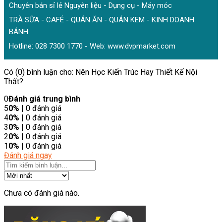
Chuyên bán sỉ lẻ Nguyên liệu - Dụng cụ - Máy móc
TRÀ SỮA - CAFÉ - QUÁN ĂN - QUÁN KEM - KINH DOANH
BÁNH
Hotline: 028 7300 1770 - Web:
www.dvpmarket.com
Có (0) bình luận cho: Nên Học Kiến Trúc Hay Thiết Kế Nội
Thất?
0
Đánh giá trung bình
5
0%
| 0 đánh giá
4
0%
| 0 đánh giá
3
0%
| 0 đánh giá
2
0%
| 0 đánh giá
1
0%
| 0 đánh giá
Đánh giá ngay
Chưa có đánh giá nào.