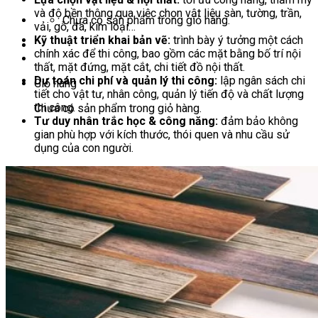
và độ bền thông qua việc chọn vật liệu sàn, tường, trần,
Chưa có sản phẩm trong giỏ hàng.
vải, gỗ, đá, kim loại…
Kỹ thuật triển khai bản vẽ:
trình bày ý tưởng một cách
chính xác để thi công, bao gồm các mặt bằng bố trí nội
thất, mặt đứng, mặt cắt, chi tiết đồ nội thất.
Dự toán chi phí và quản lý thi công:
lập ngân sách chi
Giỏ hàng
tiết cho vật tư, nhân công, quản lý tiến độ và chất lượng
thi công.
Chưa có sản phẩm trong giỏ hàng.
Tư duy nhân trắc học & công năng:
đảm bảo không
gian phù hợp với kích thước, thói quen và nhu cầu sử
dụng của con người.