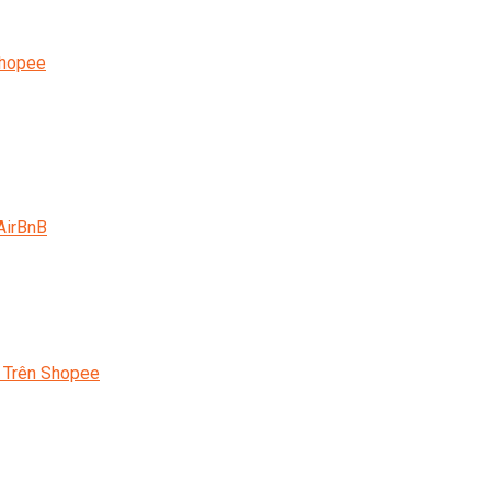
Shopee
AirBnB
 Trên Shopee