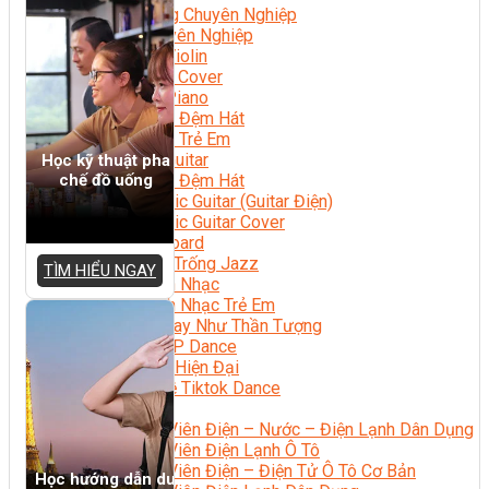
Nhạc Công Chuyên Nghiệp
Ca Sĩ Chuyên Nghiệp
Học Đàn Violin
Học Violin Cover
Học Đàn Piano
Học Piano Đệm Hát
Học Piano Trẻ Em
Học Đàn Guitar
Học kỹ thuật pha
Học Guitar Đệm Hát
chế đồ uống
Học Electric Guitar (Guitar Điện)
Học Electric Guitar Cover
Học Keyboard
Học Đánh Trống Jazz
TÌM HIỂU NGAY
Học Thanh Nhạc
Học Thanh Nhạc Trẻ Em
Học Hát Hay Như Thần Tượng
Học K-POP Dance
Học Nhảy Hiện Đại
Chuyên Đề Tiktok Dance
Kỹ Thuật – Công Nghệ
Kỹ Thuật Viên Điện – Nước – Điện Lạnh Dân Dụng
Kỹ Thuật Viên Điện Lạnh Ô Tô
Kỹ Thuật Viên Điện – Điện Tử Ô Tô Cơ Bản
Học hướng dẫn du