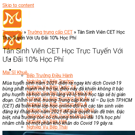
Skip to content
Trang chủ
»
Trường trung cấp CET
»
Tân Sinh Viên CET Học
Trực Tuyến Với Ưu Đãi 10% Học Phí
Tân Sinh Viên CET Học Trực Tuyến Với
Ưu Đãi 10% Học Phí
Đầu Bếp
Mai Sĩ Khuê
Bếp Trưởng Điều Hành
Nghiệp Vụ Bếp Trưởng
Mùa tuyển sinh năm 2021 diễn ra ngay khi dịch Covid-19
Nghiệp Vụ Bếp Quốc Tế
bùng phát mạnh mẽ trở lại, điều này đã khiến không ít bậc
Nghiệp Vụ Bếp Trưởng Bếp Việt
phụ huynh và học sinh lo lắng về lộ trình học tập sẽ bị gián
Nghiệp Vụ Bếp Trưởng Bếp Âu
đoạn. Chính vì thế, trường Trung cấp Kinh tế – Du lịch TP.HCM
Nghiệp Vụ Bếp Trưởng Bếp Á
(CET) đã triển khai lớp học online đối với các tân sinh viên
Nghiệp Vụ Bếp Trưởng Bếp Nhật
đăng ký nhập học năm 2021 để giải quyết vấn đề trên. Đặc
Nghiệp Vụ Bếp Trưởng Bếp Hoa
biệt, nhà trường còn có chương trình ưu đãi 10% học phí
Nghiệp Vụ Bếp Hàn
nhằm chia sẻ một phần khó khăn do Covid 19 gây ra
.
Nghiệp Vụ Bếp Thái
Nghiệp Vụ Bếp Chay