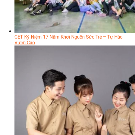
CET Kỷ Niệm 17 Năm Khơi Nguồn Sức Trẻ – Tự Hào
Vươn Cao