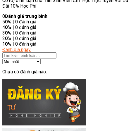
Có (0) bình luận cho: Tân Sinh Viên CET Học Trực Tuyến Với Ưu
Đãi 10% Học Phí
0
Đánh giá trung bình
5
0%
| 0 đánh giá
4
0%
| 0 đánh giá
3
0%
| 0 đánh giá
2
0%
| 0 đánh giá
1
0%
| 0 đánh giá
Đánh giá ngay
Chưa có đánh giá nào.