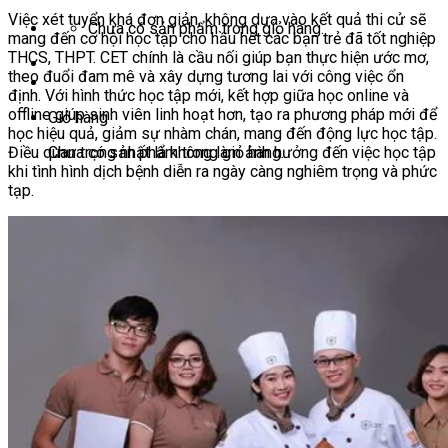
Việc xét tuyển khá đơn giản, không dựa vào kết quả thi cử sẽ
Chưa có sản phẩm trong giỏ hàng.
mang đến cơ hội học tập cho hầu hết các bạn trẻ đã tốt nghiệp
THCS, THPT. CET chính là cầu nối giúp bạn thực hiện ước mơ,
theo đuổi đam mê và xây dựng tương lai với công việc ổn
định. Với hình thức học tập mới, kết hợp giữa học online và
offline giúp sinh viên linh hoạt hơn, tạo ra phương pháp mới để
Giỏ hàng
học hiệu quả, giảm sự nhàm chán, mang đến động lực học tập.
Điều quan trọng nhất là không làm ảnh hưởng đến việc học tập
Chưa có sản phẩm trong giỏ hàng.
khi tình hình dịch bệnh diễn ra ngày càng nghiêm trọng và phức
tạp.