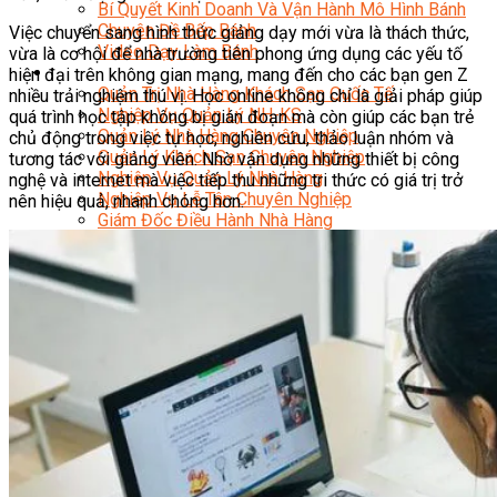
Bí Quyết Kinh Doanh Và Vận Hành Mô Hình Bánh
Chuyên Đề Bếp Bánh
Việc chuyển sang hình thức giảng dạy mới vừa là thách thức,
Video Dạy Làm Bánh
vừa là cơ hội để nhà trường tiên phong ứng dụng các yếu tố
Quản Trị NHKS
hiện đại trên không gian mạng, mang đến cho các bạn gen Z
Quản Trị Nhà Hàng Khách Sạn Quốc Tế
nhiều trải nghiệm thú vị. Học online không chỉ là giải pháp giúp
Nghiệp Vụ Quản Lý NH-KS
quá trình học tập không bị gián đoạn mà còn giúp các bạn trẻ
Quản Lý Nhà Hàng Chuyên Nghiệp
chủ động trong việc tự học, nghiên cứu, thảo luận nhóm và
Quản Lý Khách Sạn Chuyên Nghiệp
tương tác với giảng viên. Nhờ vận dụng những thiết bị công
Nghiệp Vụ Quản Lý Nhà Hàng
nghệ và internet mà việc tiếp thu những tri thức có giá trị trở
Nghiệp Vụ Lễ Tân Chuyên Nghiệp
nên hiệu quả, nhanh chóng hơn.
Giám Đốc Điều Hành Nhà Hàng
Tiếng Anh Nhà Hàng Khách Sạn
Khởi Sự Kinh Doanh Khách Sạn
Khởi Sự Kinh Doanh Nhà Hàng
Khởi Sự Kinh Doanh Khách Sạn Mini – Homestay –
AirBnB
Kiến Thức & Kỹ Năng Ngành NH – KS
Marketing
Digital Marketing
Giám Đốc Digital Marketing
Chuyên Viên Social Media
Tiktok Marketing – Tiktok Ads
Thương Mại Điện Tử – Kinh Doanh Thực
Chiến Trên Shopee