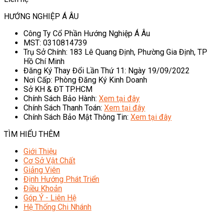
HƯỚNG NGHIỆP Á ÂU
Công Ty Cổ Phần Hướng Nghiệp Á Âu
MST: 0310814739
Trụ Sở Chính: 183 Lê Quang Định, Phường Gia Định, TP
Hồ Chí Minh
Đăng Ký Thay Đổi Lần Thứ 11: Ngày 19/09/2022
Nơi Cấp: Phòng Đăng Ký Kinh Doanh
Sở KH & ĐT TP.HCM
Chính Sách Bảo Hành:
Xem tại đây
Chính Sách Thanh Toán:
Xem tại đây
Chính Sách Bảo Mật Thông Tin:
Xem tại đây
TÌM HIỂU THÊM
Giới Thiệu
Cơ Sở Vật Chất
Giảng Viên
Định Hướng Phát Triển
Điều Khoản
Góp Ý - Liên Hệ
Hệ Thống Chi Nhánh