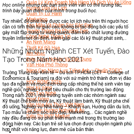
Quản Lý Kinh Doanh Nhà Hàng Và Dịch Vụ Ăn Uống
Học online nhưng các bạn sinh viên vẫn có thể tương tác,
Hướng Dẫn Du Lịch
trình bày quan điểm của mình trong buổi học.
Quản Trị Lữ Hành
Marketing
Tuy nhiên, để phát huy được các lợi ích nêu trên thì người học
Tạo Mẫu Và Chăm Sóc Sắc Đẹp
cần có tinh thần tự giác cao, không bị tác động bởi các yếu tố
Truyền Thông Đa Phương Tiện
gây mất tập trung từ xung quanh, đảm bảo chất lượng đường
Công Nghệ Thông Tin
truyền Internet ổn định, tránh gặp các lỗi kỹ thuật phát sinh,…
An Ninh Mạng
Thiết Kế Đồ Họa
Những Nhóm Ngành CET Xét Tuyển, Đào
Âm Nhạc
Tạo Trong Năm Học 2021
Điện Công Nghiệp Và Dân Dụng
Văn Hóa Phổ Thông
Nâng Cao Năng Lực Tiếng Anh – Chuẩn TOEIC
Trường Trung cấp Kinh tế – Du lịch TP.HCM (CET – College of
Tin Tức
Economics & Tourism) ra đời với sứ mệnh trở thành đơn vị đào
HỌC BỔNG 2026
tạo đa ngành và mục đích cung cấp những thế hệ sinh viên tay
Học kỹ năng
nghề giỏi, nghiệp vụ đạt tiêu chuẩn cho thị trường lao động.
Đào Tạo Nghề
Trong năm 2021, nhà trường tuyển sinh các nhóm ngành sau:
Hoạt Động
Kỹ thuật chế biến món ăn, Kỹ thuật làm bánh, Kỹ thuật pha chế
Văn Hóa Ẩm Thực Việt Nam
đồ uống, Nghiệp vụ Nhà hàng – Khách sạn, Hướng dẫn du lịch,
Sự Kiện Hướng Nghiệp Á Âu
Tạo mẫu và chăm sóc sắc đẹp, Marketing,… Các ngành nghề
Siêu Thị ĐVP Market
này đều đang có sự phát triển mạnh mẽ trong thị trường lao
động hiện nay. Các bạn trẻ sẽ lựa chọn được chuyên ngành phù
hợp nhất với năng lực, đam mê của bản thân.