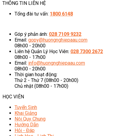
THÔNG TIN LIÊN HỆ
Tổng đài tư vấn:
1800 6148
08h00 - 20h00 (Miễn phí cước gọi)
Góp ý phản ánh:
028 7109 9232
Email:
gopy@huongnghiepaau.com
08h00 - 20h00
Liên hệ Quản Lý Học Viên:
028 7300 2672
08h00 - 17h00
Email:
info@huongnghiepaau.com
08h00 - 20h00
Thời gian hoạt động:
Thứ 2 - Thứ 7 (08h00 - 20h00)
Chủ nhật (08h00 - 17h00)
HỌC VIÊN
Tuyển Sinh
Khai Giảng
Nội Quy Chung
Hướng Dẫn
Hỏi - Đáp