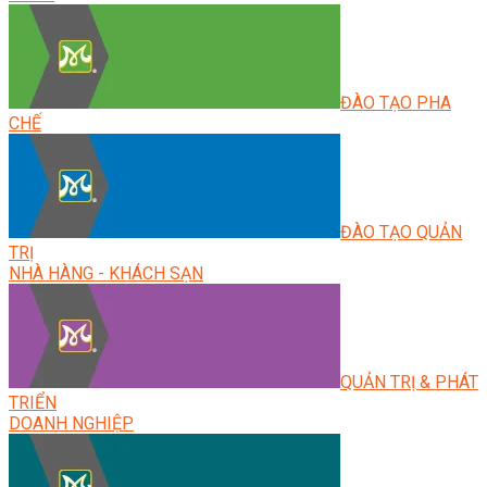
ĐÀO TẠO PHA
CHẾ
ĐÀO TẠO QUẢN
TRỊ
NHÀ HÀNG - KHÁCH SẠN
QUẢN TRỊ & PHÁT
TRIỂN
DOANH NGHIỆP