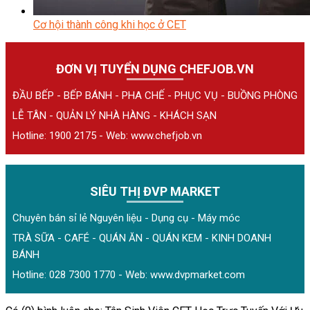
Cơ hội thành công khi học ở CET
ĐƠN VỊ TUYỂN DỤNG CHEFJOB.VN
ĐẦU BẾP - BẾP BÁNH - PHA CHẾ - PHỤC VỤ - BUỒNG PHÒNG
LỄ TÂN - QUẢN LÝ NHÀ HÀNG - KHÁCH SẠN
Hotline: 1900 2175 - Web:
www.chefjob.vn
SIÊU THỊ ĐVP MARKET
Chuyên bán sỉ lẻ Nguyên liệu - Dụng cụ - Máy móc
TRÀ SỮA - CAFÉ - QUÁN ĂN - QUÁN KEM - KINH DOANH
BÁNH
Hotline: 028 7300 1770 - Web:
www.dvpmarket.com