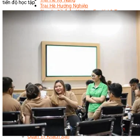
tiến độ học tập.
Trại Hè Hướng Nghiệp
Chuyên Đề Á Âu Kitchen For Kid & Teen
Chuyên Đề Kỹ Năng Sống
Khóa Học Nấu Ăn Cho Bé
Hội Họa Thiếu Nhi
Digital Art For Kids
Khóa Học Thiết Kế Truyện Tranh Ai
Khóa Học Họa Sĩ Ai
Khóa Học Biên Tập Video Với Ai
Mc Nhí
Kỳ Thủ Cờ Vua
Lập Trình Cho Trẻ Em
Robotic trẻ em
Piano Trẻ Em
Thanh Nhạc Trẻ Em
Sơ Cấp Cứu Cho Trẻ Em
Toán Tư Duy
Bếp Gia Đình
Trung Cấp CET
Kỹ Thuật Chế Biến Món Ăn
Kỹ Thuật Làm Bánh
Kỹ Thuật Pha Chế Đồ Uống
Quản Trị Khách Sạn