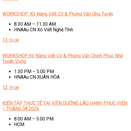
WORKSHOP: Kỹ Năng Viết CV & Phỏng Vấn Ứng Tuyển
8.30 AM – 11.30 AM
HNAAu CN Xô Viết Nghệ Tĩnh
13
TH.08
WORKSHOP:Kỹ Năng Viết CV & Phỏng Vấn Chinh Phục Nhà
Tuyển Dụng
1.30 PM – 5.00 PM
HNAAu CN XUÂN HÒA
12
TH.08
KIẾN TẬP THỰC TẾ TẠI VIỆN DƯỠNG LÃO HẠNH PHÚC VIÊN
– THÁNG 08.2026
8.00 AM – 5.00 PM
HCM