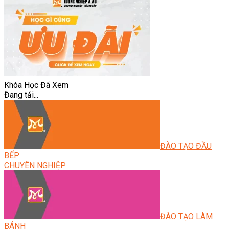
Khóa Học Đã Xem
Đang tải...
ĐÀO TẠO ĐẦU
BẾP
CHUYÊN NGHIỆP
ĐÀO TẠO LÀM
BÁNH