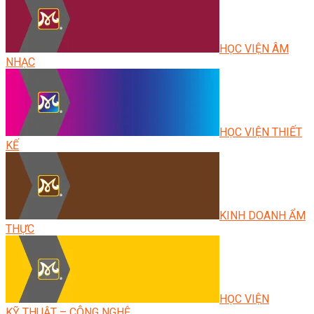
HỌC VIỆN ÂM
NHẠC
HỌC VIỆN THIẾT
KẾ
KINH DOANH ẨM
THỰC
HỌC VIỆN
KỸ THUẬT – CÔNG NGHỆ