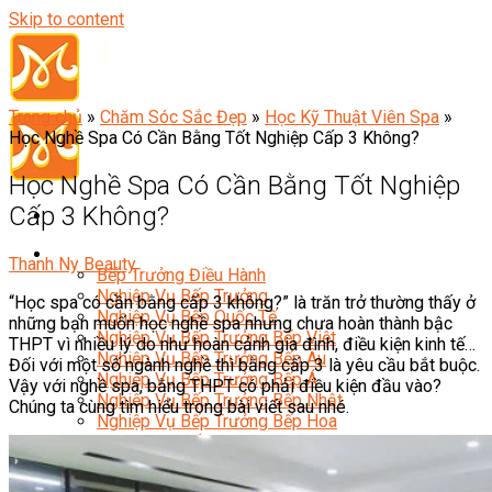
Skip to content
Trang chủ
»
Chăm Sóc Sắc Đẹp
»
Học Kỹ Thuật Viên Spa
»
Học Nghề Spa Có Cần Bằng Tốt Nghiệp Cấp 3 Không?
Học Nghề Spa Có Cần Bằng Tốt Nghiệp
Cấp 3 Không?
Đầu Bếp
Thanh Ny Beauty
Bếp Trưởng Điều Hành
Nghiệp Vụ Bếp Trưởng
“Học spa có cần bằng cấp 3 không?” là trăn trở thường thấy ở
Nghiệp Vụ Bếp Quốc Tế
những bạn muốn học nghề spa nhưng chưa hoàn thành bậc
Nghiệp Vụ Bếp Trưởng Bếp Việt
THPT vì nhiều lý do như hoàn cảnh gia đình, điều kiện kinh tế…
Nghiệp Vụ Bếp Trưởng Bếp Âu
Đối với một số ngành nghề thì bằng cấp 3 là yêu cầu bắt buộc.
Nghiệp Vụ Bếp Trưởng Bếp Á
Vậy với nghề spa, bằng THPT có phải điều kiện đầu vào?
Nghiệp Vụ Bếp Trưởng Bếp Nhật
Chúng ta cùng tìm hiểu trong bài viết sau nhé.
Nghiệp Vụ Bếp Trưởng Bếp Hoa
Nghiệp Vụ Bếp Hàn
Nghiệp Vụ Bếp Thái
Nghiệp Vụ Bếp Chay