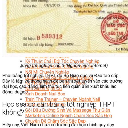
Sắc Đẹp
Kỹ Thuật Viên Spa
Quản Lý Spa
Khởi Sự Kinh Doanh Spa và Salon
Kinh Doanh Chuỗi và Nhượng Quyền Spa, Salon
Chăm Sóc Và Điều Trị Da
Chuyên Viên Trang Điểm
Trang Điểm Cô Dâu
Phun Xăm Thẩm Mỹ
Kỹ Thuật Tạo Sợi Hairstroke
Barber Chuyên Nghiệp
Kỹ Thuật Chải Bới Tóc Chuyên Nghiệp
Bằng tốt nghiệp cấp 3 (Nguồn ảnh: Internet)
Quản Lý Hair Salon Chuyên Nghiệp
Nối Mi Chuyên Nghiệp
Phôi bằng tốt nghiệp THPT do Bộ Giáo dục và Đào tạo cấp.
Quản Lý Nail Salon Chuyên Nghiệp
Đây là tấm vé thông hành để bạn thi xét tuyển vào các trường
Kỹ Thuật Nhuộm – Uốn – Duỗi
đại học, cao đẳng, làm thủ tục liên quan đến xuất khẩu lao
Nail Salon Định Cư
động, du học…
Kinh Doanh Nail Box
Train The Trainer – Chuyên Ngành Nail
Học spa có cần bằng tốt nghiệp THPT
Chăm Sóc Mẹ Và Bé
Gội Đầu Dưỡng Sinh Và Massage Thư Giãn
không?
Marketing Online Ngành Chăm Sóc Sắc Đẹp
Chuyên Đề Chăm Sóc Sắc Đẹp
Hiện nay, Việt Nam chưa có trường đại học chính quy dạy
Âm Nhạc