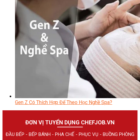
Gen Z Có Thích Hợp Để Theo Học Nghề Spa?
ĐƠN VỊ TUYỂN DỤNG CHEFJOB.VN
ĐẦU BẾP - BẾP BÁNH - PHA CHẾ - PHỤC VỤ - BUỒNG PHÒNG