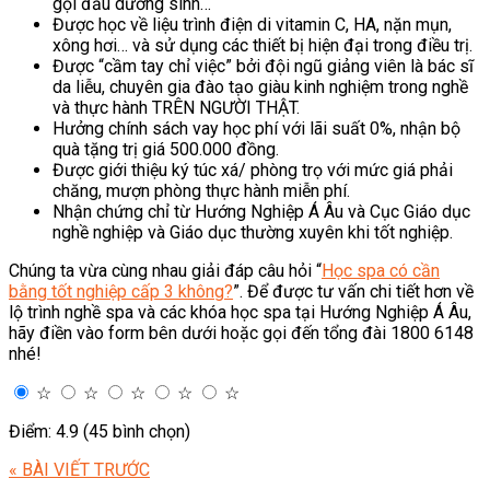
gội đầu dưỡng sinh…
Được học về liệu trình điện di vitamin C, HA, nặn mụn,
xông hơi… và sử dụng các thiết bị hiện đại trong điều trị.
Được “cầm tay chỉ việc” bởi đội ngũ giảng viên là bác sĩ
da liễu, chuyên gia đào tạo giàu kinh nghiệm trong nghề
và thực hành TRÊN NGƯỜI THẬT.
Hưởng chính sách vay học phí với lãi suất 0%, nhận bộ
quà tặng trị giá 500.000 đồng.
Được giới thiệu ký túc xá/ phòng trọ với mức giá phải
chăng, mượn phòng thực hành miễn phí.
Nhận chứng chỉ từ Hướng Nghiệp Á Âu và Cục Giáo dục
nghề nghiệp và Giáo dục thường xuyên khi tốt nghiệp.
Chúng ta vừa cùng nhau giải đáp câu hỏi “
Học spa có cần
bằng tốt nghiệp cấp 3 không?
”. Để được tư vấn chi tiết hơn về
lộ trình nghề spa và các khóa học spa tại Hướng Nghiệp Á Âu,
hãy điền vào form bên dưới hoặc gọi đến tổng đài 1800 6148
nhé!
☆
☆
☆
☆
☆
Điểm: 4.9 (45 bình chọn)
« BÀI VIẾT TRƯỚC