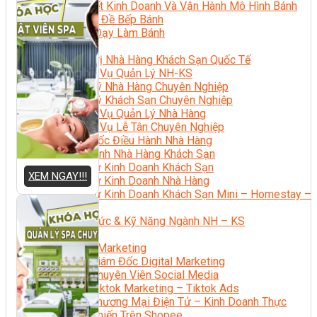
Bí Quyết Kinh Doanh Và Vận Hành Mô Hình Bánh
Chuyên Đề Bếp Bánh
Video Dạy Làm Bánh
Quản Trị NHKS
Quản Trị Nhà Hàng Khách Sạn Quốc Tế
Nghiệp Vụ Quản Lý NH-KS
Quản Lý Nhà Hàng Chuyên Nghiệp
Quản Lý Khách Sạn Chuyên Nghiệp
Nghiệp Vụ Quản Lý Nhà Hàng
Nghiệp Vụ Lễ Tân Chuyên Nghiệp
Giám Đốc Điều Hành Nhà Hàng
Tiếng Anh Nhà Hàng Khách Sạn
Khởi Sự Kinh Doanh Khách Sạn
XEM NGAY!!!
Khởi Sự Kinh Doanh Nhà Hàng
Khởi Sự Kinh Doanh Khách Sạn Mini – Homestay –
AirBnB
Kiến Thức & Kỹ Năng Ngành NH – KS
Marketing
Digital Marketing
Giám Đốc Digital Marketing
Chuyên Viên Social Media
Tiktok Marketing – Tiktok Ads
Thương Mại Điện Tử – Kinh Doanh Thực
Chiến Trên Shopee