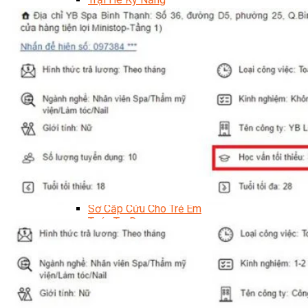
Trại Hè Hướng Nghiệp
Chuyên Đề Á Âu Kitchen For Kid & Teen
Chuyên Đề Kỹ Năng Sống
Khóa Học Nấu Ăn Cho Bé
Hội Họa Thiếu Nhi
Digital Art For Kids
Khóa Học Thiết Kế Truyện Tranh Ai
Khóa Học Họa Sĩ Ai
Khóa Học Biên Tập Video Với Ai
Mc Nhí
Kỳ Thủ Cờ Vua
Lập Trình Cho Trẻ Em
Robotic trẻ em
Piano Trẻ Em
Thanh Nhạc Trẻ Em
Sơ Cấp Cứu Cho Trẻ Em
Toán Tư Duy
Bếp Gia Đình
Trung Cấp CET
Kỹ Thuật Chế Biến Món Ăn
Kỹ Thuật Làm Bánh
Kỹ Thuật Pha Chế Đồ Uống
Quản Trị Khách Sạn