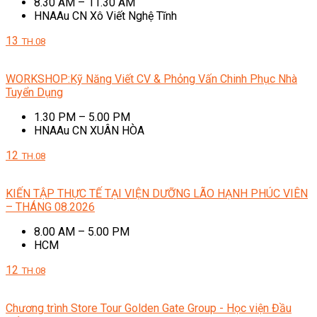
8.30 AM – 11.30 AM
HNAAu CN Xô Viết Nghệ Tĩnh
13
TH.08
WORKSHOP:Kỹ Năng Viết CV & Phỏng Vấn Chinh Phục Nhà
Tuyển Dụng
1.30 PM – 5.00 PM
HNAAu CN XUÂN HÒA
12
TH.08
KIẾN TẬP THỰC TẾ TẠI VIỆN DƯỠNG LÃO HẠNH PHÚC VIÊN
– THÁNG 08.2026
8.00 AM – 5.00 PM
HCM
12
TH.08
Chương trình Store Tour Golden Gate Group - Học viện Đầu