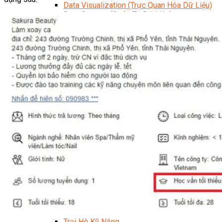
Data Visualization (Trực Quan Hóa Dữ Liệu)
Data System (Quản Trị Dữ Liệu)
Chuyên Viên Lập Trình (Full Stack)
Chuyên Viên Lập Trình Website (Full Stack)
Chuyên Viên Lập Trình Mobile (Full Stack)
Software Testing
Trọn Bộ Công Cụ AI Văn Phòng
Trọn Bộ Công Cụ AI Ứng Dụng Giảng Dạy
Lập Trình Cho Trẻ Em
Tin Học Ứng Dụng
Thiết Kế (Design)
Thiết Kế Đồ Họa Chuyên Nghiệp
Chuyên Viên Thiết Kế Nội Thất
3D Game Art & Design
Mỹ Thuật Đa Phương Tiện
3D Animation
Mỹ Thuật Số – Digital Art
Motion Graphics Basic
Adobe Photoshop – Illustrator
Hội Họa Thiếu Nhi
Digital Art For Kids
Venus Academy
Sunny STEAM Academy
Trại Hè Kỹ Năng