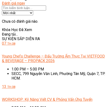
Đánh giá ngay
Chưa có đánh giá nào.
Khóa Học Đã Xem
Đang tải...
SỰ KIỆN SẮP DIỄN RA
07
TH.08
Young Chefs Challenge – Đấu Trường Ẩm Thực Tại VIETFOOD
& BEVERAGE – PROPACK 2026
1.00 PM – 5.00 PM
SECC, 799 Nguyễn Văn Linh, Phường Tân Mỹ, Quận 7, TP.
HCM.
13
TH.08
WORKSHOP: Kỹ Năng Viết CV & Phỏng Vấn Ứng Tuyển