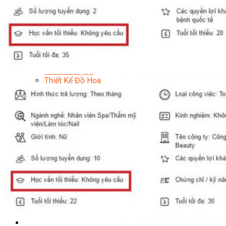
Quản Lý Kinh Doanh Nhà Hàng Và Dịch Vụ Ăn Uống
Hướng Dẫn Du Lịch
Quản Trị Lữ Hành
Marketing
Tạo Mẫu Và Chăm Sóc Sắc Đẹp
Truyền Thông Đa Phương Tiện
Công Nghệ Thông Tin
An Ninh Mạng
Thiết Kế Đồ Họa
Âm Nhạc
Điện Công Nghiệp Và Dân Dụng
Văn Hóa Phổ Thông
Nâng Cao Năng Lực Tiếng Anh – Chuẩn TOEIC
Tin Tức
HỌC BỔNG 2026
Học kỹ năng
Đào Tạo Nghề
Hoạt Động
Văn Hóa Ẩm Thực Việt Nam
Sự Kiện Hướng Nghiệp Á Âu
Siêu Thị ĐVP Market