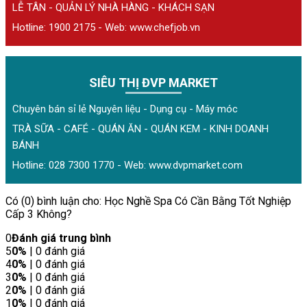
LỄ TÂN - QUẢN LÝ NHÀ HÀNG - KHÁCH SẠN
Hotline: 1900 2175 - Web:
www.chefjob.vn
SIÊU THỊ ĐVP MARKET
Chuyên bán sỉ lẻ Nguyên liệu - Dụng cụ - Máy móc
TRÀ SỮA - CAFÉ - QUÁN ĂN - QUÁN KEM - KINH DOANH
BÁNH
Hotline: 028 7300 1770 - Web:
www.dvpmarket.com
Có (0) bình luận cho: Học Nghề Spa Có Cần Bằng Tốt Nghiệp
Cấp 3 Không?
0
Đánh giá trung bình
5
0%
| 0 đánh giá
4
0%
| 0 đánh giá
3
0%
| 0 đánh giá
2
0%
| 0 đánh giá
1
0%
| 0 đánh giá