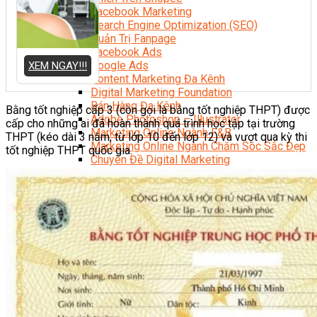
Facebook Marketing
Search Engine Optimization (SEO)
Quản Trị Fanpage
Facebook Ads
Google Ads
XEM NGAY!!!
Content Marketing Đa Kênh
Digital Marketing Foundation
Bán Hàng Đa Kênh
Bằng tốt nghiệp cấp 3 (còn gọi là bằng tốt nghiệp THPT) được
Adobe Photoshop – Illustrator
cấp cho những ai đã hoàn thành quá trình học tập tại trường
Marketing Online Ngành F&B
THPT (kéo dài 3 năm, từ lớp 10 đến lớp 12) và vượt qua kỳ thi
Marketing Online Ngành Chăm Sóc Sắc Đẹp
tốt nghiệp THPT quốc gia.
Chuyên Đề Digital Marketing
Media Production
Chuyên Viên Tổ Chức Sự Kiện
Truyền Thông Đa Phương Tiện
Media Production
Nhiếp Ảnh Thương Mại
Sản Xuất Phim Kỹ Thuật Số
Biên Tập Video Cơ Bản Với Capcut
Dựng Phim Cơ Bản Với Adobe Premiere Pro
Sức Khỏe
Kỹ Thuật Viên Xoa Bóp Ấn Huyệt Trị Liệu
Chăm Sóc Người Cao Tuổi