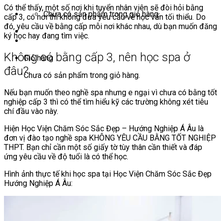
Có thể thấy, một số nơi khi tuyển nhân viên sẽ đòi hỏi bằng
Chưa có sản phẩm trong giỏ hàng.
cấp 3, có nơi thì không đưa yêu cầu về học vấn tối thiểu. Do
đó, yêu cầu về bằng cấp mỗi nơi khác nhau, dù bạn muốn đăng
ký học hay đang tìm việc.
Không có bằng cấp 3, nên học spa ở
Giỏ hàng
đâu?
Chưa có sản phẩm trong giỏ hàng.
Nếu bạn muốn theo nghề spa nhưng e ngại vì chưa có bằng tốt
nghiệp cấp 3 thì có thể tìm hiểu kỹ các trường không xét tiêu
chí đầu vào này.
Hiện Học Viện Chăm Sóc Sắc Đẹp – Hướng Nghiệp Á Âu là
đơn vị đào tạo nghề spa KHÔNG YÊU CẦU BẰNG TỐT NGHIỆP
THPT. Bạn chỉ cần một số giấy tờ tùy thân cần thiết và đáp
ứng yêu cầu về độ tuổi là có thể học.
Hình ảnh thực tế khi học spa tại Học Viện Chăm Sóc Sắc Đẹp
Hướng Nghiệp Á Âu: