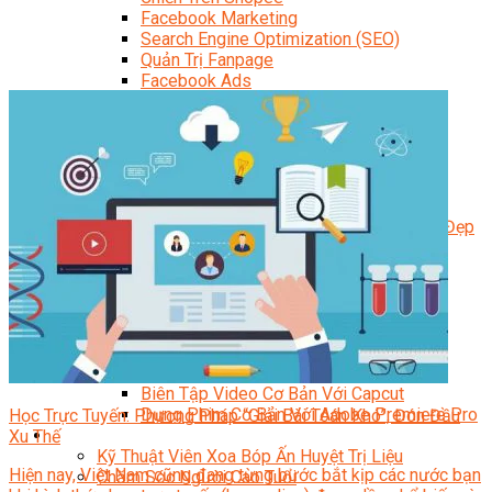
Facebook Marketing
Search Engine Optimization (SEO)
Quản Trị Fanpage
Facebook Ads
Google Ads
Content Marketing Đa Kênh
Digital Marketing Foundation
Bán Hàng Đa Kênh
Adobe Photoshop – Illustrator
Marketing Online Ngành F&B
Marketing Online Ngành Chăm Sóc Sắc Đẹp
Chuyên Đề Digital Marketing
Media Production
Chuyên Viên Tổ Chức Sự Kiện
Truyền Thông Đa Phương Tiện
Media Production
Nhiếp Ảnh Thương Mại
Sản Xuất Phim Kỹ Thuật Số
Biên Tập Video Cơ Bản Với Capcut
Dựng Phim Cơ Bản Với Adobe Premiere Pro
Học Trực Tuyến: Phương Pháp “Giải Bài Toán Khó”, Đón Đầu
Sức Khỏe
Xu Thế
Kỹ Thuật Viên Xoa Bóp Ấn Huyệt Trị Liệu
Hiện nay, Việt Nam cũng đang từng bước bắt kịp các nước bạn
Chăm Sóc Người Cao Tuổi