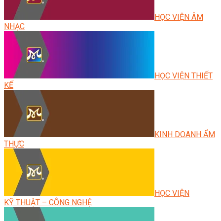
HỌC VIỆN ÂM
NHẠC
HỌC VIỆN THIẾT
KẾ
KINH DOANH ẨM
THỰC
HỌC VIỆN
KỸ THUẬT – CÔNG NGHỆ