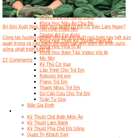
Trại Hè Hướng Nghiệp
Chuyên Đề Á Âu Kitchen For Kid & Teen
Chuyên Đề Kỹ Năng Sống
Khóa Học Nấu Ăn Cho Bé
Bộ Đội Xuất Ngũ Nên Học Nghề Gì Để Có Việc Làm Ngay?
Hội Họa Thiếu Nhi
Digital Art For Kids
Công tác hướng nghiệp cho bộ đội xuất ngũ hiện nay hết sức
Khóa Học Thiết Kế Truyện Tranh Ai
quan trọng và cấp bách để giúp các anh sớm ổn định cuộc
Khóa Học Họa Sĩ Ai
sống, phát triển kinh tế.
Khóa Học Biên Tập Video Với Ai
Mc Nhí
22 Comments
Kỳ Thủ Cờ Vua
Lập Trình Cho Trẻ Em
Robotic trẻ em
Piano Trẻ Em
Thanh Nhạc Trẻ Em
Sơ Cấp Cứu Cho Trẻ Em
Toán Tư Duy
Bếp Gia Đình
Trung Cấp CET
Kỹ Thuật Chế Biến Món Ăn
Kỹ Thuật Làm Bánh
Kỹ Thuật Pha Chế Đồ Uống
Quản Trị Khách Sạn