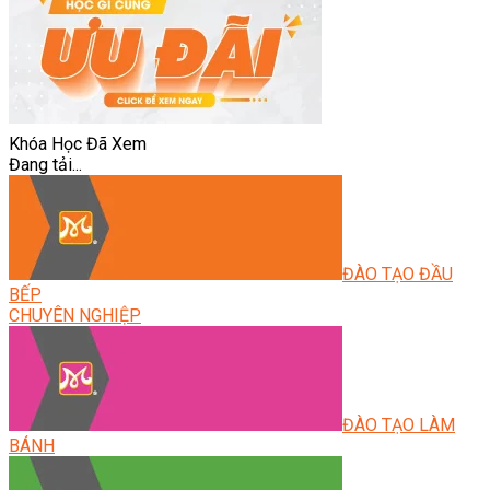
Khóa Học Đã Xem
Đang tải...
ĐÀO TẠO ĐẦU
BẾP
CHUYÊN NGHIỆP
ĐÀO TẠO LÀM
BÁNH