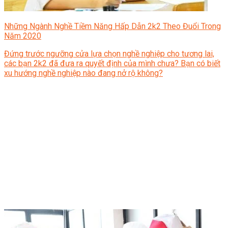
Những Ngành Nghề Tiềm Năng Hấp Dẫn 2k2 Theo Đuổi Trong
Năm 2020
Đứng trước ngưỡng cửa lựa chọn nghề nghiệp cho tương lai,
các bạn 2k2 đã đưa ra quyết định của mình chưa? Bạn có biết
xu hướng nghề nghiệp nào đang nở rộ không?