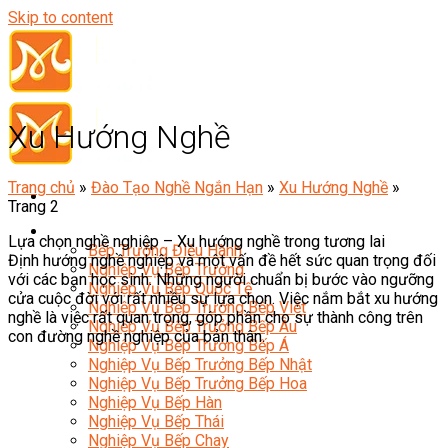
Skip to content
Xu Hướng Nghề
Trang chủ
»
Đào Tạo Nghề Ngắn Hạn
»
Xu Hướng Nghề
»
Trang 2
Đầu Bếp
Lựa chọn nghề nghiệp – Xu hướng nghề trong tương lai
Bếp Trưởng Điều Hành
Định hướng nghề nghiệp và một vấn đề hết sức quan trọng đối
Nghiệp Vụ Bếp Trưởng
với các bạn học sinh. Những người chuẩn bị bước vào ngưỡng
Nghiệp Vụ Bếp Quốc Tế
cửa cuộc đời với rất nhiều sự lựa chọn. Việc nắm bắt xu hướng
Nghiệp Vụ Bếp Trưởng Bếp Việt
nghề là việc rất quan trọng, góp phần cho sự thành công trên
Nghiệp Vụ Bếp Trưởng Bếp Âu
con đường nghề nghiệp của bản thân.
Nghiệp Vụ Bếp Trưởng Bếp Á
Nghiệp Vụ Bếp Trưởng Bếp Nhật
Nghiệp Vụ Bếp Trưởng Bếp Hoa
Nghiệp Vụ Bếp Hàn
Nghiệp Vụ Bếp Thái
Nghiệp Vụ Bếp Chay