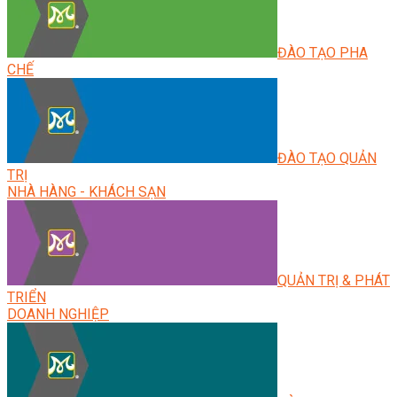
ĐÀO TẠO PHA
CHẾ
ĐÀO TẠO QUẢN
TRỊ
NHÀ HÀNG - KHÁCH SẠN
QUẢN TRỊ & PHÁT
TRIỂN
DOANH NGHIỆP