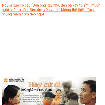
Người xưa có câu “Đàn ông xây nhà, đàn bà xây tổ ấm”, muốn
ngôi nhà trở nên đầm ấm, yên vui thì không thể thiếu được
những mâm cơm dẻo ngọt