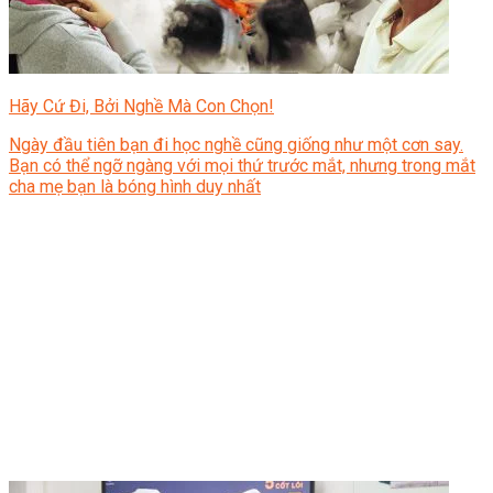
Hãy Cứ Đi, Bởi Nghề Mà Con Chọn!
Ngày đầu tiên bạn đi học nghề cũng giống như một cơn say.
Bạn có thể ngỡ ngàng với mọi thứ trước mắt, nhưng trong mắt
cha mẹ bạn là bóng hình duy nhất