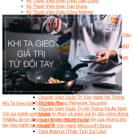
Kỹ Thuật Viên Điện Lạnh Dân Dụng
Kỹ Thuật Viên Điện Dân Dụng
Kỹ Thuật Viên Điện Công Nghiệp
Nghiệp Vụ Tư Vấn & Giám Sát MEP
Sửa Chữa Điện Lạnh Dân Dụng
Chuyên Viên Chẩn Đoán ECU
Kỹ Thuật Viên Đại Tu Hộp Số Tự Động Chuyên Sâu
Kỹ Thuật Quấn Dây Và Sửa Chữa Máy Điện
Thiết Kế Lắp Đặt Hệ Thống Điện Năng Lượng Mặt
Trời
Kỹ Thuật Viên Điện Tử Chuyên Ngành Điện – Điện
Lạnh Dân Dụng
Ngành Khác
Quản Trị & Phát Triển Doanh Nghiệp
Giám Đốc Nhân Sự Chuyên Nghiệp
Quản Lý Cấp Trung Chuyên Nghiệp
Công Nghệ Thông Tin
Chuyên Viên Quản Trị Vận Hành Hệ Thống
An Ninh Mạng (Network Security)
Khi Ta Gieo Giá Trị Từ Đôi Tay
Chuyên Viên Quản Trị Hệ Thống Và An Ninh
Với sứ mệnh ươm mầm tri thức và gieo giá trị cho cộng đồng,
Mạng
HNAAu là nơi đào tạo và tôn vinh nhiều thế hệ của những đôi
Quản Trị Hệ Thống Linux
tay yêu nghề và giỏi nghề.
Quản Trị Vận Hành Microsoft Azure
Data Analyst (Phân Tích Dữ Liệu)