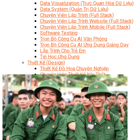
Data Visualization (Trực Quan Hóa Dữ Liệu)
Data System (Quản Trị Dữ Liệu)
Chuyên Viên Lập Trình (Full Stack)
Chuyên Viên Lập Trình Website (Full Stack)
Chuyên Viên Lập Trình Mobile (Full Stack)
Software Testing
Trọn Bộ Công Cụ AI Văn Phòng
Trọn Bộ Công Cụ AI Ứng Dụng Giảng Dạy
Lập Trình Cho Trẻ Em
Tin Học Ứng Dụng
Thiết Kế (Design)
Thiết Kế Đồ Họa Chuyên Nghiệp
Chuyên Viên Thiết Kế Nội Thất
3D Game Art & Design
Mỹ Thuật Đa Phương Tiện
3D Animation
Mỹ Thuật Số – Digital Art
Motion Graphics Basic
Adobe Photoshop – Illustrator
Hội Họa Thiếu Nhi
Digital Art For Kids
Venus Academy
Sunny STEAM Academy
Trại Hè Kỹ Năng