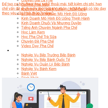
Chuyên Gia Cà Phê
Để tạo cơ hội được học nghề thoải mái, tiết kiệm chi phí, hạn
Cà Phê Pha Máy
chế vấn đề di chuyển, thời tiết khó khăn… HNAAu đã có lớp dạy
Khởi Sự Kinh Doanh Cafe – Chuỗi Cafe
theo yêu cầu hình thức "online".
Bí Quyết Khởi Nghiệp Mô Hình Đồ Uống
Kinh Doanh Mô Hình Đồ Uống Thịnh Hành
Kinh Doanh Chuỗi Và Nhượng Quyền
Tiếng Anh Chuyên Ngành Pha Chế
Học Làm Kem
Học Pha Chế Trà Sữa
Chuyên Đề Pha Chế
Video Dạy Pha Chế
Làm Bánh
Nghiệp Vụ Bếp Trưởng Bếp Bánh
Nghiệp Vụ Bếp Bánh Quốc Tế
Nghiệp Vụ Quản Lý Bếp Bánh
Nghiệp Vụ Bánh Kem
Bánh Việt
Bánh Nhật
Bánh Mì Nâng Cao
Bánh Đài Loan
Bánh Ngắn Hạn
Bánh Kinh Doanh
Handmade Mini Cake
Master Class