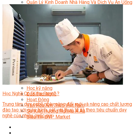
Quản Lý Kinh Doanh Nhà Hàng Và Dịch Vụ Ăn Uống
Hướng Dẫn Du Lịch
Quản Trị Lữ Hành
Marketing
Tạo Mẫu Và Chăm Sóc Sắc Đẹp
Truyền Thông Đa Phương Tiện
Công Nghệ Thông Tin
An Ninh Mạng
Thiết Kế Đồ Họa
Âm Nhạc
Điện Công Nghiệp Và Dân Dụng
Văn Hóa Phổ Thông
Nâng Cao Năng Lực Tiếng Anh – Chuẩn TOEIC
Tin Tức
HỌC BỔNG 2026
Học kỹ năng
Học Nghề Có “Kém Sang” ?
Đào Tạo Nghề
Hoạt Động
Trung tâm dạy nghề ngày càng đổi mới và nâng cao chất lượng
Văn Hóa Ẩm Thực Việt Nam
đào tạo với giáo trình, sát với thực tế và theo tiêu chuẩn dạy
Sự Kiện Hướng Nghiệp Á Âu
nghề của nhiều quốc gia
Siêu Thị ĐVP Market