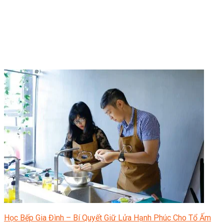
Học Bếp Gia Đình – Bí Quyết Giữ Lửa Hạnh Phúc Cho Tổ Ấm