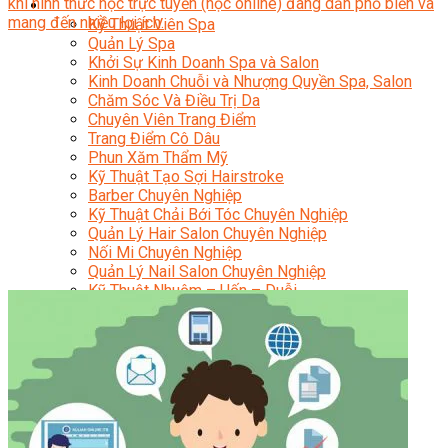
khi hình thức học trực tuyến (học online) đang dần phổ biến và
Sắc Đẹp
mang đến nhiều lợi ích.
Kỹ Thuật Viên Spa
Quản Lý Spa
Khởi Sự Kinh Doanh Spa và Salon
Kinh Doanh Chuỗi và Nhượng Quyền Spa, Salon
Chăm Sóc Và Điều Trị Da
Chuyên Viên Trang Điểm
Trang Điểm Cô Dâu
Phun Xăm Thẩm Mỹ
Kỹ Thuật Tạo Sợi Hairstroke
Barber Chuyên Nghiệp
Kỹ Thuật Chải Bới Tóc Chuyên Nghiệp
Quản Lý Hair Salon Chuyên Nghiệp
Nối Mi Chuyên Nghiệp
Quản Lý Nail Salon Chuyên Nghiệp
Kỹ Thuật Nhuộm – Uốn – Duỗi
Nail Salon Định Cư
Kinh Doanh Nail Box
Train The Trainer – Chuyên Ngành Nail
Chăm Sóc Mẹ Và Bé
Gội Đầu Dưỡng Sinh Và Massage Thư Giãn
Marketing Online Ngành Chăm Sóc Sắc Đẹp
Chuyên Đề Chăm Sóc Sắc Đẹp
Âm Nhạc