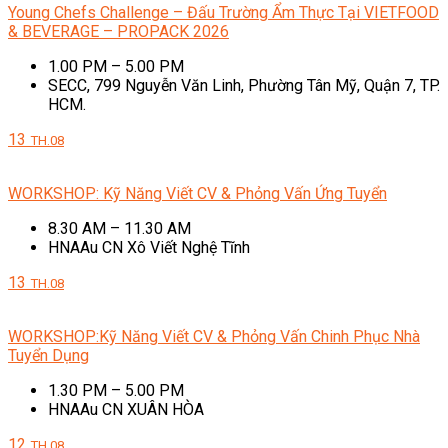
Young Chefs Challenge – Đấu Trường Ẩm Thực Tại VIETFOOD
& BEVERAGE – PROPACK 2026
1.00 PM – 5.00 PM
SECC, 799 Nguyễn Văn Linh, Phường Tân Mỹ, Quận 7, TP.
HCM.
13
TH.08
WORKSHOP: Kỹ Năng Viết CV & Phỏng Vấn Ứng Tuyển
8.30 AM – 11.30 AM
HNAAu CN Xô Viết Nghệ Tĩnh
13
TH.08
WORKSHOP:Kỹ Năng Viết CV & Phỏng Vấn Chinh Phục Nhà
Tuyển Dụng
1.30 PM – 5.00 PM
HNAAu CN XUÂN HÒA
12
TH.08