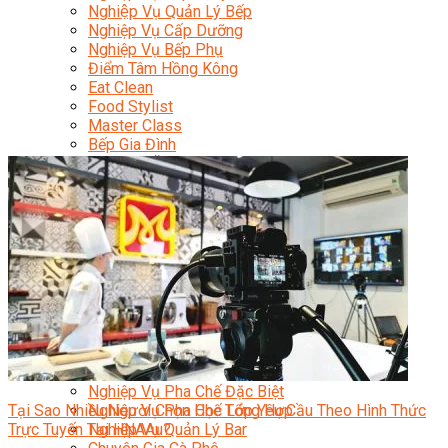
Nghiệp Vụ Quản Lý Bếp
Nghiệp Vụ Cấp Dưỡng
Nghiệp Vụ Bếp Phụ
Điểm Tâm Hồng Kông
Eat Clean
Food Stylist
Master Class
Bếp Gia Đình
Học Nấu Ăn Mở Quán
Chuyên Đề Bếp Nóng
Khởi Sự Kinh Doanh Ngành F&B
Khởi Sự Kinh Doanh Nhà Hàng
Bí Quyết Kinh Doanh và Vận Hành Mô Hình Ẩm
Thực
Video Dạy Nấu Ăn
Pha Chế
Nghiệp Vụ Bar Trưởng
Nghiệp Vụ Bartender Chuyên Nghiệp
Nghiệp Vụ Barista Chuyên Nghiệp
Nghiệp Vụ Flair Bartending Chuyên Nghiệp
Nghiệp Vụ Pha Chế Đặc Biệt
Tại Sao Nhiều Người Chọn Học Lớp Yêu Cầu Theo Hình Thức
Nghiệp Vụ Pha Chế Tổng Hợp
Trực Tuyến Tại HNAAu?
Nghiệp Vụ Quản Lý Bar