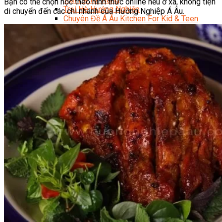
Bạn có thể chọn học theo hình thức online nếu ở xa, không tiện
Trại Hè Hướng Nghiệp
di chuyển đến các chi nhánh của Hướng Nghiệp Á Âu.
Chuyên Đề Á Âu Kitchen For Kid & Teen
Chuyên Đề Kỹ Năng Sống
Khóa Học Nấu Ăn Cho Bé
Hội Họa Thiếu Nhi
Digital Art For Kids
Khóa Học Thiết Kế Truyện Tranh Ai
Khóa Học Họa Sĩ Ai
Khóa Học Biên Tập Video Với Ai
Mc Nhí
Kỳ Thủ Cờ Vua
Lập Trình Cho Trẻ Em
Robotic trẻ em
Piano Trẻ Em
Thanh Nhạc Trẻ Em
Sơ Cấp Cứu Cho Trẻ Em
Toán Tư Duy
Bếp Gia Đình
Trung Cấp CET
Kỹ Thuật Chế Biến Món Ăn
Kỹ Thuật Làm Bánh
Kỹ Thuật Pha Chế Đồ Uống
Quản Trị Khách Sạn