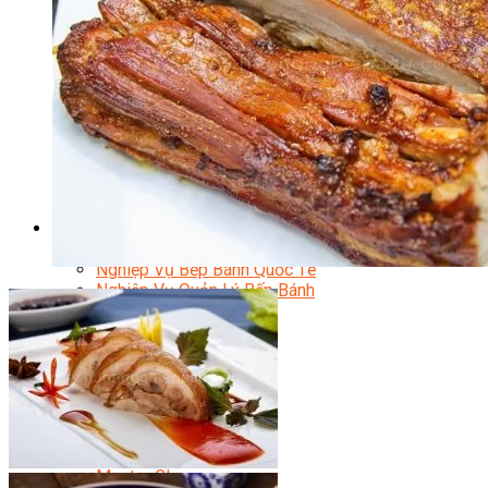
Chuyên Gia Cà Phê
Cà Phê Pha Máy
Khởi Sự Kinh Doanh Cafe – Chuỗi Cafe
Bí Quyết Khởi Nghiệp Mô Hình Đồ Uống
Kinh Doanh Mô Hình Đồ Uống Thịnh Hành
Kinh Doanh Chuỗi Và Nhượng Quyền
Tiếng Anh Chuyên Ngành Pha Chế
Học Làm Kem
Học Pha Chế Trà Sữa
Chuyên Đề Pha Chế
Video Dạy Pha Chế
Làm Bánh
Nghiệp Vụ Bếp Trưởng Bếp Bánh
Nghiệp Vụ Bếp Bánh Quốc Tế
Nghiệp Vụ Quản Lý Bếp Bánh
Nghiệp Vụ Bánh Kem
Bánh Việt
Bánh Nhật
Bánh Mì Nâng Cao
Bánh Đài Loan
Bánh Ngắn Hạn
Bánh Kinh Doanh
Handmade Mini Cake
Master Class