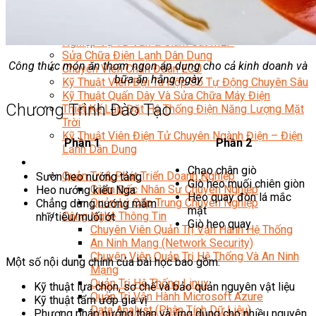
Kỹ Thuật Viên Điện Lạnh Dân Dụng
Kỹ Thuật Viên Điện Dân Dụng
Kỹ Thuật Viên Điện Công Nghiệp
Nghiệp Vụ Tư Vấn & Giám Sát MEP
Sửa Chữa Điện Lạnh Dân Dụng
Công thức món ăn thơm ngon áp dụng cho cả kinh doanh và
Chuyên Viên Chẩn Đoán ECU
bữa ăn hằng ngày
Kỹ Thuật Viên Đại Tu Hộp Số Tự Động Chuyên Sâu
Kỹ Thuật Quấn Dây Và Sửa Chữa Máy Điện
Chương Trình Đào Tạo
Thiết Kế Lắp Đặt Hệ Thống Điện Năng Lượng Mặt
Trời
Kỹ Thuật Viên Điện Tử Chuyên Ngành Điện – Điện
Phần 1
Phần 2
Lạnh Dân Dụng
Ngành Khác
Chạo chân giò
Quản Trị & Phát Triển Doanh Nghiệp
Sườn heo nướng tảng
Giò heo muối chiên giòn
Giám Đốc Nhân Sự Chuyên Nghiệp
Heo nướng kiểu Nga
Heo quay đòn lá mắc
Quản Lý Cấp Trung Chuyên Nghiệp
Chẳng dừng nướng mắm
mật
Công Nghệ Thông Tin
nhĩ/tiêu/muối ớt
Giò heo quay
Chuyên Viên Quản Trị Vận Hành Hệ Thống
An Ninh Mạng (Network Security)
Chuyên Viên Quản Trị Hệ Thống Và An Ninh
Một số nội dung chính của bài học bao gồm:
Mạng
Quản Trị Hệ Thống Linux
Kỹ thuật lựa chọn, sơ chế và bảo quản nguyên vật liệu
Quản Trị Vận Hành Microsoft Azure
Kỹ thuật tẩm ướp gia vị
Data Analyst (Phân Tích Dữ Liệu)
Phương pháp nướng than và ứng dụng cho nhiều nguyên