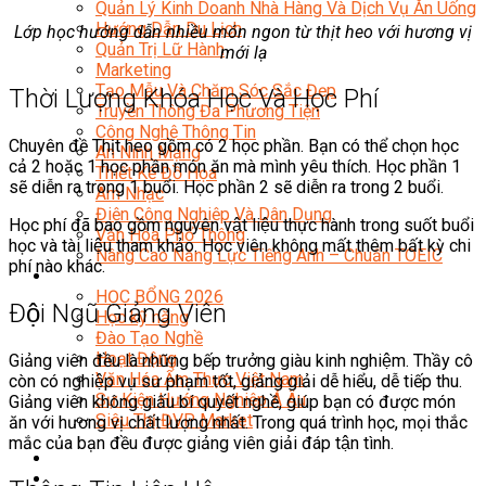
Quản Lý Kinh Doanh Nhà Hàng Và Dịch Vụ Ăn Uống
Hướng Dẫn Du Lịch
Lớp học hướng dẫn nhiều món ngon từ thịt heo với hương vị
Quản Trị Lữ Hành
mới lạ
Marketing
Tạo Mẫu Và Chăm Sóc Sắc Đẹp
Thời Lượng Khóa Học Và Học Phí
Truyền Thông Đa Phương Tiện
Công Nghệ Thông Tin
Chuyên đề Thịt heo gồm có 2 học phần. Bạn có thể chọn học
An Ninh Mạng
cả 2 hoặc 1 học phần món ăn mà mình yêu thích. Học phần 1
Thiết Kế Đồ Họa
sẽ diễn ra trong 1 buổi. Học phần 2 sẽ diễn ra trong 2 buổi.
Âm Nhạc
Điện Công Nghiệp Và Dân Dụng
Học phí đã bao gồm nguyên vật liệu thực hành trong suốt buổi
Văn Hóa Phổ Thông
học và tài liệu tham khảo. Học viên không mất thêm bất kỳ chi
Nâng Cao Năng Lực Tiếng Anh – Chuẩn TOEIC
phí nào khác.
Tin Tức
HỌC BỔNG 2026
Đội Ngũ Giảng Viên
Học kỹ năng
Đào Tạo Nghề
Hoạt Động
Giảng viên đều là những bếp trưởng giàu kinh nghiệm. Thầy cô
Văn Hóa Ẩm Thực Việt Nam
còn có nghiệp vụ sư phạm tốt, giảng giải dễ hiểu, dễ tiếp thu.
Sự Kiện Hướng Nghiệp Á Âu
Giảng viên không giấu bí quyết nghề, giúp bạn có được món
Siêu Thị ĐVP Market
ăn với hương vị chất lượng nhất. Trong quá trình học, mọi thắc
mắc của bạn đều được giảng viên giải đáp tận tình.