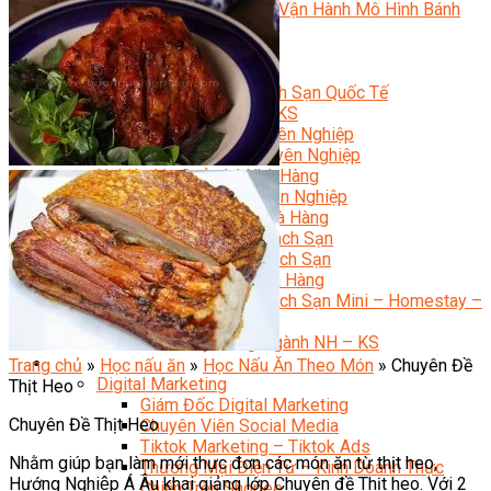
Bí Quyết Kinh Doanh Và Vận Hành Mô Hình Bánh
Chuyên Đề Bếp Bánh
Video Dạy Làm Bánh
Quản Trị NHKS
Quản Trị Nhà Hàng Khách Sạn Quốc Tế
Nghiệp Vụ Quản Lý NH-KS
Quản Lý Nhà Hàng Chuyên Nghiệp
Quản Lý Khách Sạn Chuyên Nghiệp
Nghiệp Vụ Quản Lý Nhà Hàng
Nghiệp Vụ Lễ Tân Chuyên Nghiệp
Giám Đốc Điều Hành Nhà Hàng
Tiếng Anh Nhà Hàng Khách Sạn
Khởi Sự Kinh Doanh Khách Sạn
Khởi Sự Kinh Doanh Nhà Hàng
Khởi Sự Kinh Doanh Khách Sạn Mini – Homestay –
AirBnB
Kiến Thức & Kỹ Năng Ngành NH – KS
Marketing
Trang chủ
»
Học nấu ăn
»
Học Nấu Ăn Theo Món
»
Chuyên Đề
Digital Marketing
Thịt Heo
Giám Đốc Digital Marketing
Chuyên Đề Thịt Heo
Chuyên Viên Social Media
Tiktok Marketing – Tiktok Ads
Nhằm giúp bạn làm mới thực đơn các món ăn từ thịt heo,
Thương Mại Điện Tử – Kinh Doanh Thực
Hướng Nghiệp Á Âu khai giảng lớp Chuyên đề Thịt heo. Với 2
Chiến Trên Shopee