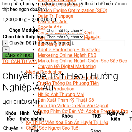
học phần, bạn sẽ có được công thức, kỹ thuật chế biến 7 món
Facebook Marketing
thịt heo ngon chuẩn vị.
Search Engine Optimization (SEO)
Quản Trị Fanpage
1,200,000
₫
–
2,000,000
₫
Facebook Ads
Google Ads
Chọn Module
Content Marketing Đa Kênh
Chọn hình thức học
Chọn lại
Digital Marketing Foundation
Chuyên Đề Thịt Heo số lượng
Bán Hàng Đa Kênh
Adobe Photoshop – Illustrator
Marketing Online Ngành F&B
ĐĂNG KÝ HỌC
Marketing Online Ngành Chăm Sóc Sắc Đẹp
TÔI CẦN TƯ VẤN
Chuyên Đề Digital Marketing
Media Production
Chuyên Đề Thịt Heo | Hướng
Chuyên Viên Tổ Chức Sự Kiện
Truyền Thông Đa Phương Tiện
Nghiệp Á Âu
Media Production
Nhiếp Ảnh Thương Mại
Sản Xuất Phim Kỹ Thuật Số
LỊCH CHIÊU SINH
Biên Tập Video Cơ Bản Với Capcut
Dựng Phim Cơ Bản Với Adobe Premiere Pro
Khóa
Hình
Chi
Ngày dự
Khóa
TKB
Sức Khỏe
học
thức
nhánh
kiến
T
Kỹ Thuật Viên Xoa Bóp Ấn Huyệt Trị Liệu
Tân
Chăm Sóc Người Cao Tuổi
Chuyên
Bình
Sáng