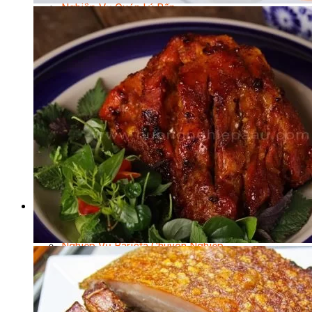
Nghiệp Vụ Quản Lý Bếp
Nghiệp Vụ Cấp Dưỡng
Nghiệp Vụ Bếp Phụ
Điểm Tâm Hồng Kông
Eat Clean
Food Stylist
Master Class
Bếp Gia Đình
Học Nấu Ăn Mở Quán
Chuyên Đề Bếp Nóng
Khởi Sự Kinh Doanh Ngành F&B
Khởi Sự Kinh Doanh Nhà Hàng
Bí Quyết Kinh Doanh và Vận Hành Mô Hình Ẩm
Thực
Video Dạy Nấu Ăn
Pha Chế
Nghiệp Vụ Bar Trưởng
Nghiệp Vụ Bartender Chuyên Nghiệp
Nghiệp Vụ Barista Chuyên Nghiệp
Nghiệp Vụ Flair Bartending Chuyên Nghiệp
Nghiệp Vụ Pha Chế Đặc Biệt
Nghiệp Vụ Pha Chế Tổng Hợp
Nghiệp Vụ Quản Lý Bar