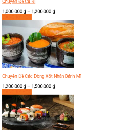
Chuyên Đề Cà Ri
1,000,000
₫
–
1,200,000
₫
ĐĂNG KÝ HỌC
Chuyên Đề Các Dòng Xốt Nhân Bánh Mì
1,200,000
₫
–
1,500,000
₫
ĐĂNG KÝ HỌC