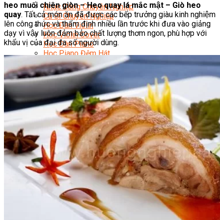
heo muối chiên giòn – Heo quay lá mắc mật – Giò heo
Nhạc Công Chuyên Nghiệp
quay
. Tất cả món ăn đã được các bếp trưởng giàu kinh nghiệm
Ca Sĩ Chuyên Nghiệp
lên công thức và thẩm định nhiều lần trước khi đưa vào giảng
Học Đàn Violin
dạy vì vậy luôn đảm bảo chất lượng thơm ngon, phù hợp với
Học Violin Cover
khẩu vị của đại đa số người dùng.
Học Đàn Piano
Học Piano Đệm Hát
Học Piano Trẻ Em
Học Đàn Guitar
Học Guitar Đệm Hát
Học Electric Guitar (Guitar Điện)
Học Electric Guitar Cover
Học Keyboard
Học Đánh Trống Jazz
Học Thanh Nhạc
Học Thanh Nhạc Trẻ Em
Học Hát Hay Như Thần Tượng
Học K-POP Dance
Học Nhảy Hiện Đại
Chuyên Đề Tiktok Dance
Kỹ Thuật – Công Nghệ
Kỹ Thuật Viên Điện – Nước – Điện Lạnh Dân Dụng
Kỹ Thuật Viên Điện Lạnh Ô Tô
Kỹ Thuật Viên Điện – Điện Tử Ô Tô Cơ Bản