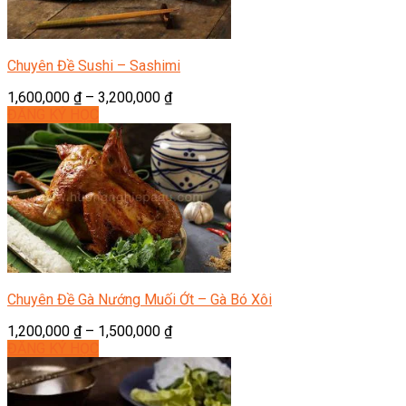
Chuyên Đề Sushi – Sashimi
1,600,000
₫
–
3,200,000
₫
ĐĂNG KÝ HỌC
Chuyên Đề Gà Nướng Muối Ớt – Gà Bó Xôi
1,200,000
₫
–
1,500,000
₫
ĐĂNG KÝ HỌC