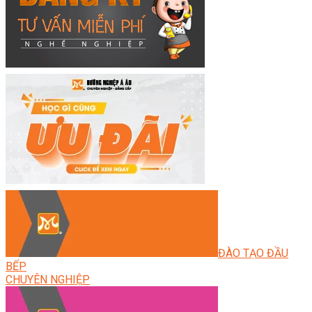
ĐÀO TẠO ĐẦU
BẾP
CHUYÊN NGHIỆP