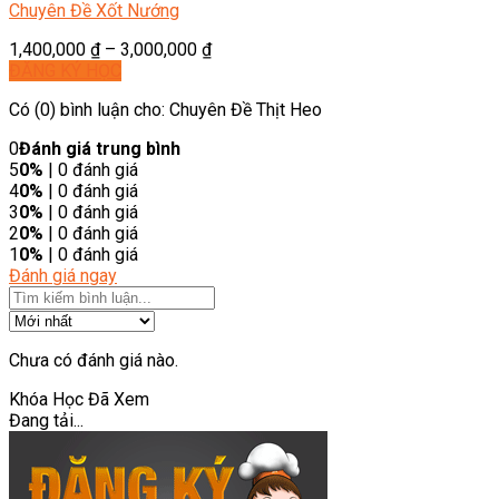
Chuyên Đề Xốt Nướng
1,400,000
₫
–
3,000,000
₫
ĐĂNG KÝ HỌC
Có (0) bình luận cho: Chuyên Đề Thịt Heo
0
Đánh giá trung bình
5
0%
| 0 đánh giá
4
0%
| 0 đánh giá
3
0%
| 0 đánh giá
2
0%
| 0 đánh giá
1
0%
| 0 đánh giá
Đánh giá ngay
Chưa có đánh giá nào.
Khóa Học Đã Xem
Đang tải...