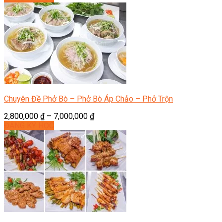
Chuyên Đề Phở Bò – Phở Bò Áp Chảo – Phở Trộn
2,800,000
₫
–
7,000,000
₫
ĐĂNG KÝ HỌC