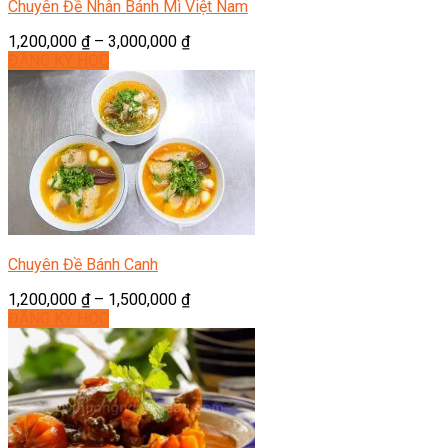
Chuyên Đề Nhân Bánh Mì Việt Nam
1,200,000
₫
–
3,000,000
₫
ĐĂNG KÝ HỌC
Chuyên Đề Bánh Canh
1,200,000
₫
–
1,500,000
₫
ĐĂNG KÝ HỌC