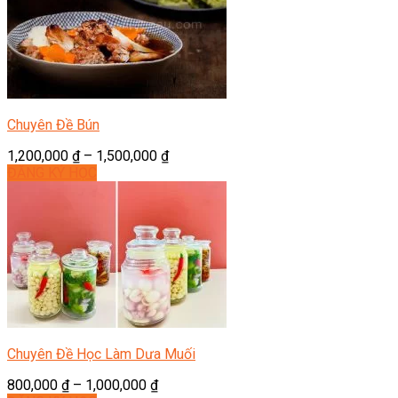
Chuyên Đề Bún
1,200,000
₫
–
1,500,000
₫
ĐĂNG KÝ HỌC
Chuyên Đề Học Làm Dưa Muối
800,000
₫
–
1,000,000
₫