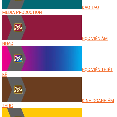
ĐÀO TẠO
MEDIA PRODUCTION
HỌC VIỆN ÂM
NHẠC
HỌC VIỆN THIẾT
KẾ
KINH DOANH ẨM
THỰC