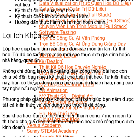
Data Visualization (Trực Quan Hóa Dữ Liệu)
vật liệu
Data System (Quản Trị Dữ Liệu)
Kỹ thuật chiên, quay thịt heo
Chuyên Viên Lập Trình (Full Stack)
Kỹ thuật chế biến xốt chấm ăn kèm
Chuyên Viên Lập Trình Website (Full Stack)
Hướng dẫn thực hành và ra món hoàn chỉnh…
Chuyên Viên Lập Trình Mobile (Full Stack)
Software Testing
Lợi Ích Khóa Học
Trọn Bộ Công Cụ AI Văn Phòng
Trọn Bộ Công Cụ AI Ứng Dụng Giảng Dạy
Lớp học giúp bạn làm mới thực đơn các món ăn làm từ thịt
Lập Trình Cho Trẻ Em
heo. Từ đó có thể thêm món mới cho thực đơn gia đình hoặc
Tin Học Ứng Dụng
nhà hàng, quán ăn…
Thiết Kế (Design)
Thiết Kế Đồ Họa Chuyên Nghiệp
Không chỉ dừng lại ở việc giảng dạy công thức, bài học còn
Chuyên Viên Thiết Kế Nội Thất
chia sẻ đến bạn nhiều kỹ thuật chế biến thịt heo. Từ kiến thức
3D Game Art & Design
này, bạn có thể áp dụng cho nhiều món ăn khác nhau, nâng cao
Mỹ Thuật Đa Phương Tiện
tay nghề nấu nướng.
3D Animation
Mỹ Thuật Số – Digital Art
Phương pháp giảng dạy khoa học, bài bản giúp bạn nắm được
Motion Graphics Basic
tất cả kiến thức và vận dụng vào thực tế dễ dàng.
Adobe Photoshop – Illustrator
Hội Họa Thiếu Nhi
Sau khóa học, bạn có thể thực hiện thành công 7 món ngon từ
Digital Art For Kids
thịt heo cho gia đình mình thưởng thức hoặc mở rộng thực đơn
Venus Academy
kinh doanh.
Sunny STEAM Academy
Trại Hè Kỹ Năng