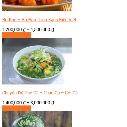
Bò Kho – Bò Hầm Tiêu Xanh Kiểu Việt
1,200,000
₫
–
1,500,000
₫
ĐĂNG KÝ HỌC
Chuyên Đề Phở Gà – Cháo Gà – Gỏi Gà
1,400,000
₫
–
3,000,000
₫
ĐĂNG KÝ HỌC