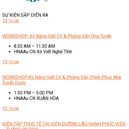
SỰ KIỆN SẮP DIỄN RA
13
TH.08
WORKSHOP: Kỹ Năng Viết CV & Phỏng Vấn Ứng Tuyển
8.30 AM – 11.30 AM
HNAAu CN Xô Viết Nghệ Tĩnh
13
TH.08
WORKSHOP:Kỹ Năng Viết CV & Phỏng Vấn Chinh Phục Nhà
Tuyển Dụng
1.30 PM – 5.00 PM
HNAAu CN XUÂN HÒA
12
TH.08
KIẾN TẬP THỰC TẾ TẠI VIỆN DƯỠNG LÃO HẠNH PHÚC VIÊN