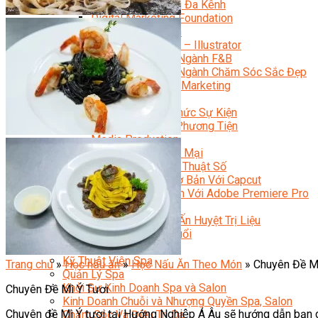
Content Marketing Đa Kênh
Digital Marketing Foundation
Bán Hàng Đa Kênh
Adobe Photoshop – Illustrator
Marketing Online Ngành F&B
Marketing Online Ngành Chăm Sóc Sắc Đẹp
Chuyên Đề Digital Marketing
Media Production
Chuyên Viên Tổ Chức Sự Kiện
Truyền Thông Đa Phương Tiện
Media Production
Nhiếp Ảnh Thương Mại
Sản Xuất Phim Kỹ Thuật Số
Biên Tập Video Cơ Bản Với Capcut
Dựng Phim Cơ Bản Với Adobe Premiere Pro
Sức Khỏe
Kỹ Thuật Viên Xoa Bóp Ấn Huyệt Trị Liệu
Chăm Sóc Người Cao Tuổi
Sắc Đẹp
Kỹ Thuật Viên Spa
Trang chủ
»
Học nấu ăn
»
Học Nấu Ăn Theo Món
»
Chuyên Đề Mi
Quản Lý Spa
Khởi Sự Kinh Doanh Spa và Salon
Chuyên Đề Mì Ý Tươi
Kinh Doanh Chuỗi và Nhượng Quyền Spa, Salon
Chuyên đề Mì Ý tươi tại Hướng Nghiệp Á Âu sẽ hướng dẫn bạn c
Chăm Sóc Và Điều Trị Da