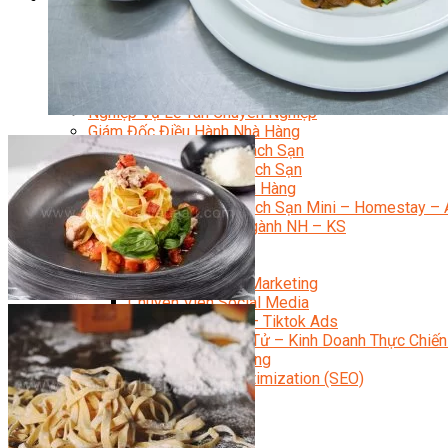
Quản Trị Nhà Hàng Khách Sạn Quốc Tế
Nghiệp Vụ Quản Lý NH-KS
Quản Lý Nhà Hàng Chuyên Nghiệp
Quản Lý Khách Sạn Chuyên Nghiệp
Nghiệp Vụ Quản Lý Nhà Hàng
Nghiệp Vụ Lễ Tân Chuyên Nghiệp
Giám Đốc Điều Hành Nhà Hàng
Tiếng Anh Nhà Hàng Khách Sạn
Khởi Sự Kinh Doanh Khách Sạn
Khởi Sự Kinh Doanh Nhà Hàng
Khởi Sự Kinh Doanh Khách Sạn Mini – Homestay – 
Kiến Thức & Kỹ Năng Ngành NH – KS
Marketing
Digital Marketing
Giám Đốc Digital Marketing
Chuyên Viên Social Media
Tiktok Marketing – Tiktok Ads
Thương Mại Điện Tử – Kinh Doanh Thực Chiến
Facebook Marketing
Search Engine Optimization (SEO)
Quản Trị Fanpage
Facebook Ads
Google Ads