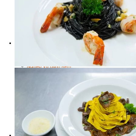
Kinh Doanh Mô Hình Đồ Uống Thịnh Hành
Kinh Doanh Chuỗi Và Nhượng Quyền
Tiếng Anh Chuyên Ngành Pha Chế
Học Làm Kem
Học Pha Chế Trà Sữa
Chuyên Đề Pha Chế
Video Dạy Pha Chế
Làm Bánh
Nghiệp Vụ Bếp Trưởng Bếp Bánh
Nghiệp Vụ Bếp Bánh Quốc Tế
Nghiệp Vụ Quản Lý Bếp Bánh
Nghiệp Vụ Bánh Kem
Bánh Việt
Bánh Nhật
Bánh Mì Nâng Cao
Bánh Đài Loan
Bánh Ngắn Hạn
Bánh Kinh Doanh
Handmade Mini Cake
Master Class
Bí Quyết Kinh Doanh Và Vận Hành Mô Hình Bánh
Chuyên Đề Bếp Bánh
Video Dạy Làm Bánh
Quản Trị NHKS