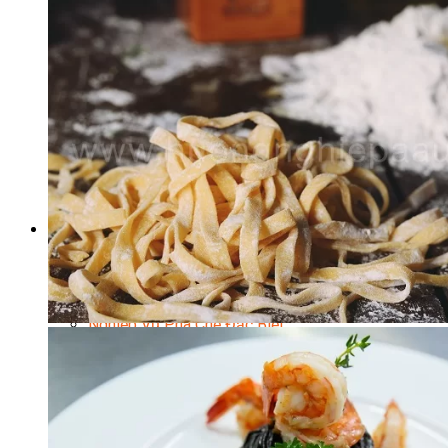
Nghiệp Vụ Bếp Phụ
Điểm Tâm Hồng Kông
Eat Clean
Food Stylist
Master Class
Bếp Gia Đình
Học Nấu Ăn Mở Quán
Chuyên Đề Bếp Nóng
Khởi Sự Kinh Doanh Ngành F&B
Khởi Sự Kinh Doanh Nhà Hàng
Bí Quyết Kinh Doanh và Vận Hành Mô Hình Ẩm Thực
Video Dạy Nấu Ăn
Pha Chế
Nghiệp Vụ Bar Trưởng
Nghiệp Vụ Bartender Chuyên Nghiệp
Nghiệp Vụ Barista Chuyên Nghiệp
Nghiệp Vụ Flair Bartending Chuyên Nghiệp
Nghiệp Vụ Pha Chế Đặc Biệt
Nghiệp Vụ Pha Chế Tổng Hợp
Nghiệp Vụ Quản Lý Bar
Chuyên Gia Cà Phê
Cà Phê Pha Máy
Khởi Sự Kinh Doanh Cafe – Chuỗi Cafe
Bí Quyết Khởi Nghiệp Mô Hình Đồ Uống