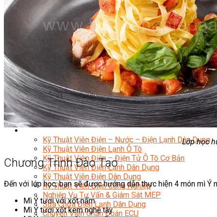
Học Piano Đệm Hát
Học Piano Trẻ Em
Học Đàn Guitar
Học Guitar Đệm Hát
Học Electric Guitar (Guitar Điện)
Học Electric Guitar Cover
Học Keyboard
Học Đánh Trống Jazz
Học Thanh Nhạc
Học Thanh Nhạc Trẻ Em
Học Hát Hay Như Thần Tượng
Học K-POP Dance
Học Nhảy Hiện Đại
Chuyên Đề Tiktok Dance
Kỹ Thuật – Công Nghệ
Kỹ Thuật Viên Điện – Nước – Điện Lạnh Dân Dụng
Lớp học hư
Kỹ Thuật Viên Điện Lạnh Ô Tô
Kỹ Thuật Viên Điện – Điện Tử Ô Tô Cơ Bản
Chương Trình Đào Tạo
Kỹ Thuật Viên Điện Lạnh Dân Dụng
Kỹ Thuật Viên Điện Dân Dụng
Đến với lớp học, bạn sẽ được hướng dẫn thực hiện 4 món mì Ý nổ
Kỹ Thuật Viên Điện Công Nghiệp
Nghiệp Vụ Tư Vấn & Giám Sát MEP
Mì Ý tươi với xốt nấm
Sửa Chữa Điện Lạnh Dân Dụng
Mì Ý tươi xốt kem nghệ tây
Chuyên Viên Chẩn Đoán ECU