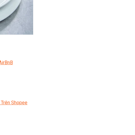
AirBnB
 Trên Shopee