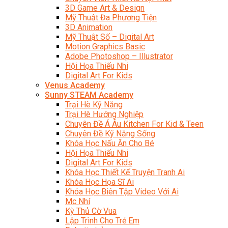
3D Game Art & Design
Mỹ Thuật Đa Phương Tiện
3D Animation
Mỹ Thuật Số – Digital Art
Motion Graphics Basic
Adobe Photoshop – Illustrator
Hội Họa Thiếu Nhi
Digital Art For Kids
Venus Academy
Sunny STEAM Academy
Trại Hè Kỹ Năng
Trại Hè Hướng Nghiệp
Chuyên Đề Á Âu Kitchen For Kid & Teen
Chuyên Đề Kỹ Năng Sống
Khóa Học Nấu Ăn Cho Bé
Hội Họa Thiếu Nhi
Digital Art For Kids
Khóa Học Thiết Kế Truyện Tranh Ai
Khóa Học Họa Sĩ Ai
Khóa Học Biên Tập Video Với Ai
Mc Nhí
Kỳ Thủ Cờ Vua
Lập Trình Cho Trẻ Em