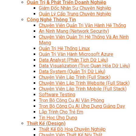
Quản Trị & Phát Triển Doanh Nghiệp
Giám Đốc Nhân Sự Chuyên Nghiệp
Quản Lý Cấp Trung Chuyên Nghiệp
Công Nghệ Thông Tin
Chuyên Viên Quản Trị Vận Hành Hệ Thống
An Ninh Mạng (Network Security)
Chuyên Viên Quản Trị Hệ Thống Và An Ninh
Mạng
Quản Trị Hệ Thống Linux
Quản Trị Vận Hành Microsoft Azure
Data Analyst (Phân Tích Dữ Liệu)
Data Visualization (Trực Quan Hóa Dữ Liệu)
Data System (Quản Trị Dữ Liệu)
Chuyên Viên Lập Trình (Full Stack)
Chuyên Viên Lập Trình Website (Full Stack)
Chuyên Viên Lập Trình Mobile (Full Stack)
Software Testing
Trọn Bộ Công Cụ AI Văn Phòng
Trọn Bộ Công Cụ AI Ứng Dụng Giảng Dạy
Lập Trình Cho Trẻ Em
Tin Học Ứng Dụng
Thiết Kế (Design)
Thiết Kế Đồ Họa Chuyên Nghiệp
Chuyên Viên Thiết Kế Nội Thất