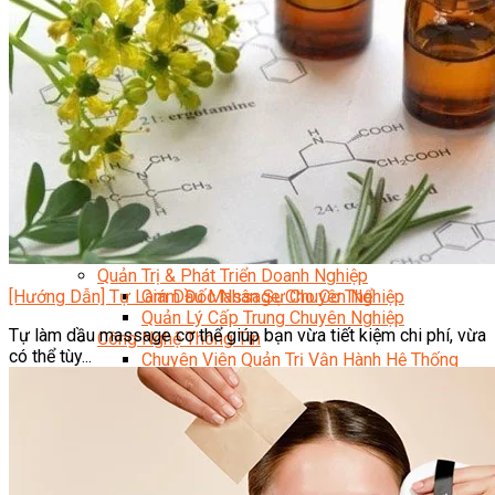
Kỹ Thuật Viên Điện Lạnh Dân Dụng
Kỹ Thuật Viên Điện Dân Dụng
Kỹ Thuật Viên Điện Công Nghiệp
Nghiệp Vụ Tư Vấn & Giám Sát MEP
Sửa Chữa Điện Lạnh Dân Dụng
Chuyên Viên Chẩn Đoán ECU
Kỹ Thuật Viên Đại Tu Hộp Số Tự Động Chuyên Sâu
Kỹ Thuật Quấn Dây Và Sửa Chữa Máy Điện
Thiết Kế Lắp Đặt Hệ Thống Điện Năng Lượng Mặt
Trời
Kỹ Thuật Viên Điện Tử Chuyên Ngành Điện – Điện
Lạnh Dân Dụng
Ngành Khác
Quản Trị & Phát Triển Doanh Nghiệp
[Hướng Dẫn] Tự Làm Dầu Massage Cho Cơ Thể
Giám Đốc Nhân Sự Chuyên Nghiệp
Quản Lý Cấp Trung Chuyên Nghiệp
Tự làm dầu massage cơ thể giúp bạn vừa tiết kiệm chi phí, vừa
Công Nghệ Thông Tin
có thể tùy...
Chuyên Viên Quản Trị Vận Hành Hệ Thống
An Ninh Mạng (Network Security)
Chuyên Viên Quản Trị Hệ Thống Và An Ninh
Mạng
Quản Trị Hệ Thống Linux
Quản Trị Vận Hành Microsoft Azure
Data Analyst (Phân Tích Dữ Liệu)