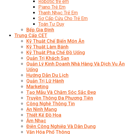
Robotic trẻ em
Piano Trẻ Em
Thanh Nhạc Trẻ Em
Sơ Cấp Cứu Cho Trẻ Em
Toán Tư Duy
Bếp Gia Đình
Trung Cấp CET
Kỹ Thuật Chế Biến Món Ăn
Kỹ Thuật Làm Bánh
Kỹ Thuật Pha Chế Đồ Uống
Quản Trị Khách Sạn
Quản Lý Kinh Doanh Nhà Hàng Và Dịch Vụ Ăn
Uống
Hướng Dẫn Du Lịch
Quản Trị Lữ Hành
Marketing
Tạo Mẫu Và Chăm Sóc Sắc Đẹp
Truyền Thông Đa Phương Tiện
Công Nghệ Thông Tin
An Ninh Mạng
Thiết Kế Đồ Họa
Âm Nhạc
Điện Công Nghiệp Và Dân Dụng
Văn Hóa Phổ Thông