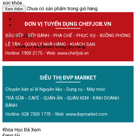
sức khỏe...
Chưa có sản phẩm trong giỏ hàng.
Xem thêm
ĐƠN VỊ TUYỂN DỤNG CHEFJOB.VN
ĐẦU BẾP - BẾP BÁNH - PHA CHẾ - PHỤC VỤ - BUỒNG PHÒNG
Giỏ hàng
LỄ TÂN - QUẢN LÝ NHÀ HÀNG - KHÁCH SẠN
Chưa có sản phẩm trong giỏ hàng.
Hotline: 1900 2175 - Web:
www.chefjob.vn
SIÊU THỊ ĐVP MARKET
Chuyên bán sỉ lẻ Nguyên liệu - Dụng cụ - Máy móc
TRÀ SỮA - CAFÉ - QUÁN ĂN - QUÁN KEM - KINH DOANH
BÁNH
Hotline: 028 7300 1770 - Web:
www.dvpmarket.com
Khóa Học Đã Xem
Đang tải...