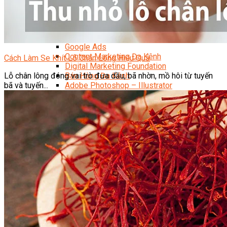
Facebook Marketing
Search Engine Optimization (SEO)
Quản Trị Fanpage
Facebook Ads
Google Ads
Content Marketing Đa Kênh
Cách Làm Se Khít Lỗ Chân Lông Hiệu Quả
Digital Marketing Foundation
Lỗ chân lông đóng vai trò đưa dầu, bã nhờn, mồ hôi từ tuyến
Bán Hàng Đa Kênh
bã và tuyến...
Adobe Photoshop – Illustrator
Marketing Online Ngành F&B
Marketing Online Ngành Chăm Sóc Sắc Đẹp
Chuyên Đề Digital Marketing
Media Production
Chuyên Viên Tổ Chức Sự Kiện
Truyền Thông Đa Phương Tiện
Media Production
Nhiếp Ảnh Thương Mại
Sản Xuất Phim Kỹ Thuật Số
Biên Tập Video Cơ Bản Với Capcut
Dựng Phim Cơ Bản Với Adobe Premiere Pro
Sức Khỏe
Kỹ Thuật Viên Xoa Bóp Ấn Huyệt Trị Liệu
Chăm Sóc Người Cao Tuổi