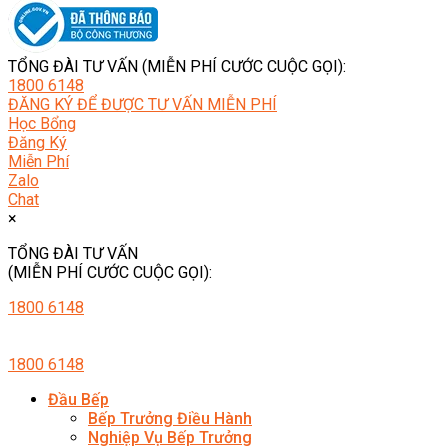
TỔNG ĐÀI TƯ VẤN (MIỄN PHÍ CƯỚC CUỘC GỌI):
1800 6148
ĐĂNG KÝ ĐỂ ĐƯỢC TƯ VẤN MIỄN PHÍ
Học Bổng
Đăng Ký
Miễn Phí
Zalo
Chat
×
TỔNG ĐÀI TƯ VẤN
(MIỄN PHÍ CƯỚC CUỘC GỌI):
1800 6148
1800 6148
Đầu Bếp
Bếp Trưởng Điều Hành
Nghiệp Vụ Bếp Trưởng