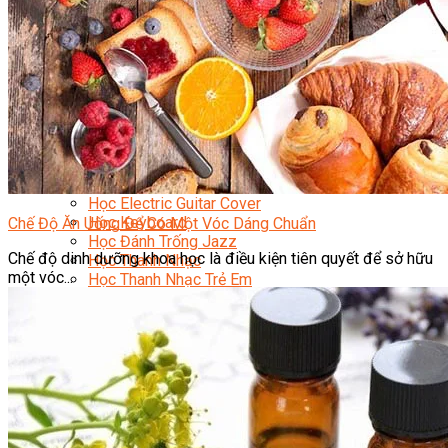
Nhạc Công Chuyên Nghiệp
Ca Sĩ Chuyên Nghiệp
Học Đàn Violin
Học Violin Cover
Học Đàn Piano
Học Piano Đệm Hát
Học Piano Trẻ Em
Học Đàn Guitar
Học Guitar Đệm Hát
Học Electric Guitar (Guitar Điện)
Học Electric Guitar Cover
Học Keyboard
Chế Độ Ăn Uống Để Có Một Vóc Dáng Chuẩn
Học Đánh Trống Jazz
Chế độ dinh dưỡng khoa học là điều kiện tiên quyết để sở hữu
Học Thanh Nhạc
một vóc...
Học Thanh Nhạc Trẻ Em
Học Hát Hay Như Thần Tượng
Học K-POP Dance
Học Nhảy Hiện Đại
Chuyên Đề Tiktok Dance
Kỹ Thuật – Công Nghệ
Kỹ Thuật Viên Điện – Nước – Điện Lạnh Dân Dụng
Kỹ Thuật Viên Điện Lạnh Ô Tô
Kỹ Thuật Viên Điện – Điện Tử Ô Tô Cơ Bản