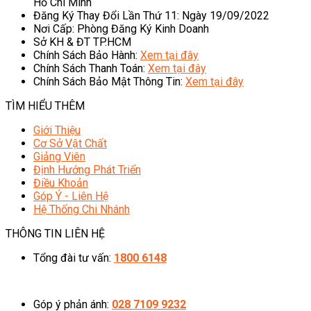
Hồ Chí Minh
Đăng Ký Thay Đổi Lần Thứ 11: Ngày 19/09/2022
Nơi Cấp: Phòng Đăng Ký Kinh Doanh
Sở KH & ĐT TP.HCM
Chính Sách Bảo Hành:
Xem tại đây
Chính Sách Thanh Toán:
Xem tại đây
Chính Sách Bảo Mật Thông Tin:
Xem tại đây
TÌM HIỂU THÊM
Giới Thiệu
Cơ Sở Vật Chất
Giảng Viên
Định Hướng Phát Triển
Điều Khoản
Góp Ý - Liên Hệ
Hệ Thống Chi Nhánh
THÔNG TIN LIÊN HỆ
Tổng đài tư vấn:
1800 6148
08h00 - 20h00 (Miễn phí cước gọi)
Góp ý phản ánh:
028 7109 9232