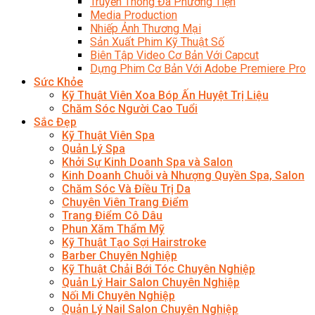
Truyền Thông Đa Phương Tiện
Media Production
Nhiếp Ảnh Thương Mại
Sản Xuất Phim Kỹ Thuật Số
Biên Tập Video Cơ Bản Với Capcut
Dựng Phim Cơ Bản Với Adobe Premiere Pro
Sức Khỏe
Kỹ Thuật Viên Xoa Bóp Ấn Huyệt Trị Liệu
Chăm Sóc Người Cao Tuổi
Sắc Đẹp
Kỹ Thuật Viên Spa
Quản Lý Spa
Khởi Sự Kinh Doanh Spa và Salon
Kinh Doanh Chuỗi và Nhượng Quyền Spa, Salon
Chăm Sóc Và Điều Trị Da
Chuyên Viên Trang Điểm
Trang Điểm Cô Dâu
Phun Xăm Thẩm Mỹ
Kỹ Thuật Tạo Sợi Hairstroke
Barber Chuyên Nghiệp
Kỹ Thuật Chải Bới Tóc Chuyên Nghiệp
Quản Lý Hair Salon Chuyên Nghiệp
Nối Mi Chuyên Nghiệp
Quản Lý Nail Salon Chuyên Nghiệp