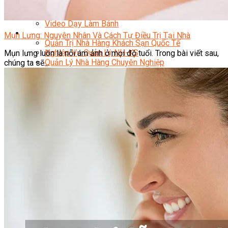
Bí Quyết Kinh Doanh Và Vận Hành Mô Hình Bánh
Chuyên Đề Bếp Bánh
Video Dạy Làm Bánh
Quản Trị NHKS
Mụn Lưng: Nguyên Nhân Và Cách Tự Điều Trị Tại Nhà
Quản Trị Nhà Hàng Khách Sạn Quốc Tế
Nghiệp Vụ Quản Lý NH-KS
Mụn lưng luôn là nỗi ám ảnh ở mọi độ tuổi. Trong bài viết sau,
Quản Lý Nhà Hàng Chuyên Nghiệp
chúng ta sẽ...
Quản Lý Khách Sạn Chuyên Nghiệp
Nghiệp Vụ Quản Lý Nhà Hàng
Nghiệp Vụ Lễ Tân Chuyên Nghiệp
Giám Đốc Điều Hành Nhà Hàng
Tiếng Anh Nhà Hàng Khách Sạn
Khởi Sự Kinh Doanh Khách Sạn
Khởi Sự Kinh Doanh Nhà Hàng
Khởi Sự Kinh Doanh Khách Sạn Mini – Homestay –
AirBnB
Kiến Thức & Kỹ Năng Ngành NH – KS
Marketing
Digital Marketing
Giám Đốc Digital Marketing
Chuyên Viên Social Media
Tiktok Marketing – Tiktok Ads
Thương Mại Điện Tử – Kinh Doanh Thực
Chiến Trên Shopee