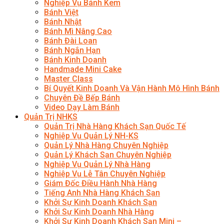
Nghiệp Vụ Bánh Kem
Bánh Việt
Bánh Nhật
Bánh Mì Nâng Cao
Bánh Đài Loan
Bánh Ngắn Hạn
Bánh Kinh Doanh
Handmade Mini Cake
Master Class
Bí Quyết Kinh Doanh Và Vận Hành Mô Hình Bánh
Chuyên Đề Bếp Bánh
Video Dạy Làm Bánh
Quản Trị NHKS
Quản Trị Nhà Hàng Khách Sạn Quốc Tế
Nghiệp Vụ Quản Lý NH-KS
Quản Lý Nhà Hàng Chuyên Nghiệp
Quản Lý Khách Sạn Chuyên Nghiệp
Nghiệp Vụ Quản Lý Nhà Hàng
Nghiệp Vụ Lễ Tân Chuyên Nghiệp
Giám Đốc Điều Hành Nhà Hàng
Tiếng Anh Nhà Hàng Khách Sạn
Khởi Sự Kinh Doanh Khách Sạn
Khởi Sự Kinh Doanh Nhà Hàng
Khởi Sự Kinh Doanh Khách Sạn Mini –