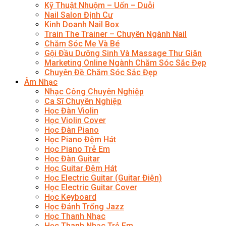
Kỹ Thuật Nhuộm – Uốn – Duỗi
Nail Salon Định Cư
Kinh Doanh Nail Box
Train The Trainer – Chuyên Ngành Nail
Chăm Sóc Mẹ Và Bé
Gội Đầu Dưỡng Sinh Và Massage Thư Giãn
Marketing Online Ngành Chăm Sóc Sắc Đẹp
Chuyên Đề Chăm Sóc Sắc Đẹp
Âm Nhạc
Nhạc Công Chuyên Nghiệp
Ca Sĩ Chuyên Nghiệp
Học Đàn Violin
Học Violin Cover
Học Đàn Piano
Học Piano Đệm Hát
Học Piano Trẻ Em
Học Đàn Guitar
Học Guitar Đệm Hát
Học Electric Guitar (Guitar Điện)
Học Electric Guitar Cover
Học Keyboard
Học Đánh Trống Jazz
Học Thanh Nhạc
Học Thanh Nhạc Trẻ Em