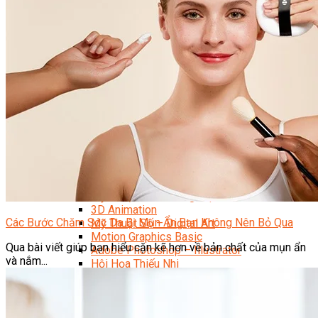
Data Visualization (Trực Quan Hóa Dữ Liệu)
Data System (Quản Trị Dữ Liệu)
Chuyên Viên Lập Trình (Full Stack)
Chuyên Viên Lập Trình Website (Full Stack)
Chuyên Viên Lập Trình Mobile (Full Stack)
Software Testing
Trọn Bộ Công Cụ AI Văn Phòng
Trọn Bộ Công Cụ AI Ứng Dụng Giảng Dạy
Lập Trình Cho Trẻ Em
Tin Học Ứng Dụng
Thiết Kế (Design)
Thiết Kế Đồ Họa Chuyên Nghiệp
Chuyên Viên Thiết Kế Nội Thất
3D Game Art & Design
Mỹ Thuật Đa Phương Tiện
3D Animation
Các Bước Chăm Sóc Da Bị Mụn Ẩn Bạn Không Nên Bỏ Qua
Mỹ Thuật Số – Digital Art
Motion Graphics Basic
Qua bài viết giúp bạn hiểu cặn kẽ hơn về bản chất của mụn ẩn
Adobe Photoshop – Illustrator
và nắm...
Hội Họa Thiếu Nhi
Digital Art For Kids
Venus Academy
Sunny STEAM Academy
Trại Hè Kỹ Năng