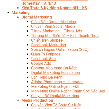
Homestay – AirBnB
Kiến Thức & Kỹ Năng Ngành NH – KS
Marketing
Digital Marketing
Giám Đốc Digital Marketing
Chuyên Viên Social Media
Tiktok Marketing – Tiktok Ads
Thương Mại Điện Tử – Kinh Doanh Thực
Chiến Trên Shopee
Facebook Marketing
Search Engine Optimization (SEO)
Quản Trị Fanpage
Facebook Ads
Google Ads
Content Marketing Đa Kênh
Digital Marketing Foundation
Bán Hàng Đa Kênh
Adobe Photoshop – Illustrator
Marketing Online Ngành F&B
Marketing Online Ngành Chăm Sóc Sắc Đẹp
Chuyên Đề Digital Marketing
Media Production
Chuyên Viên Tổ Chức Sự Kiện