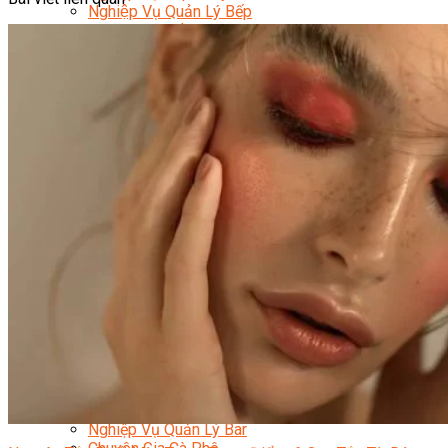
Nghiệp Vụ Quản Lý Bếp
Nghiệp Vụ Cấp Dưỡng
Nghiệp Vụ Bếp Phụ
Điểm Tâm Hồng Kông
Eat Clean
Food Stylist
Master Class
Bếp Gia Đình
Học Nấu Ăn Mở Quán
Chuyên Đề Bếp Nóng
Khởi Sự Kinh Doanh Ngành F&B
Khởi Sự Kinh Doanh Nhà Hàng
Bí Quyết Kinh Doanh và Vận Hành Mô Hình Ẩm
Thực
Video Dạy Nấu Ăn
Pha Chế
Nghiệp Vụ Bar Trưởng
Nghiệp Vụ Bartender Chuyên Nghiệp
Nghiệp Vụ Barista Chuyên Nghiệp
Nghiệp Vụ Flair Bartending Chuyên Nghiệp
Nghiệp Vụ Pha Chế Đặc Biệt
Nghiệp Vụ Pha Chế Tổng Hợp
Nghiệp Vụ Quản Lý Bar