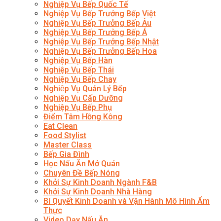
Nghiệp Vụ Bếp Quốc Tế
Nghiệp Vụ Bếp Trưởng Bếp Việt
Nghiệp Vụ Bếp Trưởng Bếp Âu
Nghiệp Vụ Bếp Trưởng Bếp Á
Nghiệp Vụ Bếp Trưởng Bếp Nhật
Nghiệp Vụ Bếp Trưởng Bếp Hoa
Nghiệp Vụ Bếp Hàn
Nghiệp Vụ Bếp Thái
Nghiệp Vụ Bếp Chay
Nghiệp Vụ Quản Lý Bếp
Nghiệp Vụ Cấp Dưỡng
Nghiệp Vụ Bếp Phụ
Điểm Tâm Hồng Kông
Eat Clean
Food Stylist
Master Class
Bếp Gia Đình
Học Nấu Ăn Mở Quán
Chuyên Đề Bếp Nóng
Khởi Sự Kinh Doanh Ngành F&B
Khởi Sự Kinh Doanh Nhà Hàng
Bí Quyết Kinh Doanh và Vận Hành Mô Hình Ẩm
Thực
Video Dạy Nấu Ăn