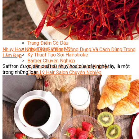
Sắc Đẹp
Kỹ Thuật Viên Spa
Quản Lý Spa
Khởi Sự Kinh Doanh Spa và Salon
Kinh Doanh Chuỗi và Nhượng Quyền Spa, Salon
Chăm Sóc Và Điều Trị Da
Chuyên Viên Trang Điểm
Trang Điểm Cô Dâu
Phun Xăm Thẩm Mỹ
Nhụy Hoa Nghệ Tây (Saffron): Công Dụng Và Cách Dùng Trong
Kỹ Thuật Tạo Sợi Hairstroke
Làm Đẹp
Barber Chuyên Nghiệp
Saffron được sản xuất từ nhụy hoa của cây nghệ tây, là một
Kỹ Thuật Chải Bới Tóc Chuyên Nghiệp
trong những loại...
Quản Lý Hair Salon Chuyên Nghiệp
Nối Mi Chuyên Nghiệp
Quản Lý Nail Salon Chuyên Nghiệp
Kỹ Thuật Nhuộm – Uốn – Duỗi
Nail Salon Định Cư
Kinh Doanh Nail Box
Train The Trainer – Chuyên Ngành Nail
Chăm Sóc Mẹ Và Bé
Gội Đầu Dưỡng Sinh Và Massage Thư Giãn
Marketing Online Ngành Chăm Sóc Sắc Đẹp
Chuyên Đề Chăm Sóc Sắc Đẹp
Âm Nhạc