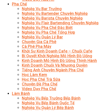
Pha Chế
Nghiệp Vụ Bar Trưởng
Nghiệp Vụ Bartender Chuyên Nghiệp
Nghiệp Vụ Barista Chuyên Nghiệp
Nghiệp Vụ Flair Bartending Chuyên Nghiệp
Nghiệp Vụ Pha Chế Đặc Biệt
Nghiệp Vụ Pha Chế Tổng Hợp
Nghiệp Vụ Quản Lý Bar
Chuyên Gia Cà Phê
Cà Phê Pha Máy
Khởi Sự Kinh Doanh Cafe – Chuỗi Cafe
Bí Quyết Khởi Nghiệp Mô Hình Đồ Uống
Kinh Doanh Mô Hình Đồ Uống Thịnh Hành
Kinh Doanh Chuỗi Và Nhượng Quyền
Tiếng Anh Chuyên Ngành Pha Chế
Học Làm Kem
Học Pha Chế Trà Sữa
Chuyên Đề Pha Chế
Video Dạy Pha Chế
Làm Bánh
Nghiệp Vụ Bếp Trưởng Bếp Bánh
Nghiệp Vụ Bếp Bánh Quốc Tế
Nghiệp Vụ Quản Lý Bếp Bánh