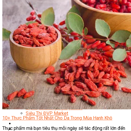
Quản Lý Kinh Doanh Nhà Hàng Và Dịch Vụ Ăn Uống
Hướng Dẫn Du Lịch
Quản Trị Lữ Hành
Marketing
Tạo Mẫu Và Chăm Sóc Sắc Đẹp
Truyền Thông Đa Phương Tiện
Công Nghệ Thông Tin
An Ninh Mạng
Thiết Kế Đồ Họa
Âm Nhạc
Điện Công Nghiệp Và Dân Dụng
Văn Hóa Phổ Thông
Nâng Cao Năng Lực Tiếng Anh – Chuẩn TOEIC
Tin Tức
HỌC BỔNG 2026
Học kỹ năng
Đào Tạo Nghề
Hoạt Động
Văn Hóa Ẩm Thực Việt Nam
Sự Kiện Hướng Nghiệp Á Âu
Siêu Thị ĐVP Market
10+ Thực Phẩm Tốt Nhất Cho Da Trong Mùa Hanh Khô
Thực phẩm mà bạn tiêu thụ mỗi ngày sẽ tác động rất lớn đến