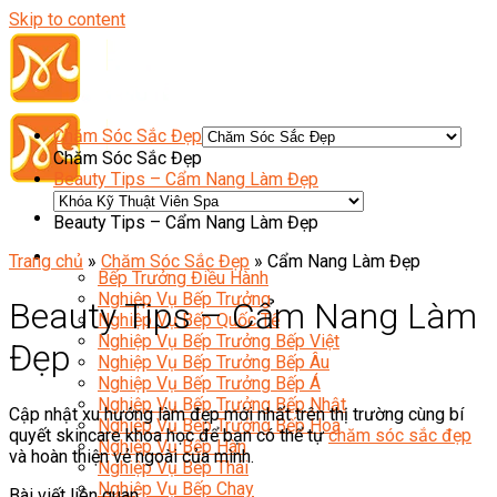
Skip to content
Chăm Sóc Sắc Đẹp
Chăm Sóc Sắc Đẹp
Beauty Tips – Cẩm Nang Làm Đẹp
Beauty Tips – Cẩm Nang Làm Đẹp
Đầu Bếp
Trang chủ
»
Chăm Sóc Sắc Đẹp
»
Cẩm Nang Làm Đẹp
Bếp Trưởng Điều Hành
Nghiệp Vụ Bếp Trưởng
Beauty Tips – Cẩm Nang Làm
Nghiệp Vụ Bếp Quốc Tế
Nghiệp Vụ Bếp Trưởng Bếp Việt
Đẹp
Nghiệp Vụ Bếp Trưởng Bếp Âu
Nghiệp Vụ Bếp Trưởng Bếp Á
Nghiệp Vụ Bếp Trưởng Bếp Nhật
Cập nhật xu hướng làm đẹp mới nhất trên thị trường cùng bí
Nghiệp Vụ Bếp Trưởng Bếp Hoa
quyết skincare khoa học để bạn có thể tự
chăm sóc sắc đẹp
Nghiệp Vụ Bếp Hàn
và hoàn thiện vẻ ngoài của mình.
Nghiệp Vụ Bếp Thái
Nghiệp Vụ Bếp Chay
Bài viết liên quan