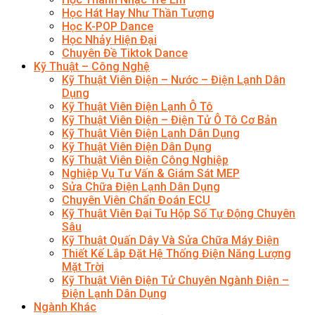
Học Hát Hay Như Thần Tượng
Học K-POP Dance
Học Nhảy Hiện Đại
Chuyên Đề Tiktok Dance
Kỹ Thuật – Công Nghệ
Kỹ Thuật Viên Điện – Nước – Điện Lạnh Dân
Dụng
Kỹ Thuật Viên Điện Lạnh Ô Tô
Kỹ Thuật Viên Điện – Điện Tử Ô Tô Cơ Bản
Kỹ Thuật Viên Điện Lạnh Dân Dụng
Kỹ Thuật Viên Điện Dân Dụng
Kỹ Thuật Viên Điện Công Nghiệp
Nghiệp Vụ Tư Vấn & Giám Sát MEP
Sửa Chữa Điện Lạnh Dân Dụng
Chuyên Viên Chẩn Đoán ECU
Kỹ Thuật Viên Đại Tu Hộp Số Tự Động Chuyên
Sâu
Kỹ Thuật Quấn Dây Và Sửa Chữa Máy Điện
Thiết Kế Lắp Đặt Hệ Thống Điện Năng Lượng
Mặt Trời
Kỹ Thuật Viên Điện Tử Chuyên Ngành Điện –
Điện Lạnh Dân Dụng
Ngành Khác