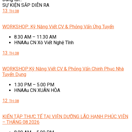
SỰ KIỆN SẮP DIỄN RA
13
TH.08
WORKSHOP: Kỹ Năng Viết CV & Phỏng Vấn Ứng Tuyển
8.30 AM – 11.30 AM
HNAAu CN Xô Viết Nghệ Tĩnh
13
TH.08
WORKSHOP:Kỹ Năng Viết CV & Phỏng Vấn Chinh Phục Nhà
Tuyển Dụng
1.30 PM – 5.00 PM
HNAAu CN XUÂN HÒA
12
TH.08
KIẾN TẬP THỰC TẾ TẠI VIỆN DƯỠNG LÃO HẠNH PHÚC VIÊN
– THÁNG 08.2026