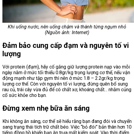
Khi uống nước, nên uống chậm và thành từng ngụm nhỏ
(Nguồn ảnh: Internet)
Đảm bảo cung cấp đạm và nguyên tố vi
lượng
Với protein (đạm), hãy cố gắng giữ lượng protein nạp vào mỗi
ngày nằm ở mức tối thiểu 0.8gr/kg trọng lượng cơ thể, nếu vận
động mạnh như tập gym thì nên ở mức 1.8 – 2.2gr/kg trọng
lượng cơ thể. Còn với nguyên tố vi lượng, đừng quên bổ sung
rau củ, trái cây vừa đủ để có chất xơ, khoáng chất… nhằm củng
cố sức khỏe cho bạn.
Đừng xem nhẹ bữa ăn sáng
Khi không ăn sáng, cơ thể sẽ hiểu rằng bạn đang đói và chuyển
sang trạng thái tích trữ chất béo. Việc “bỏ đói” bản thân hơn 10
tiếng đồng hồ khiến bạn ăn trưa mất kiểm soát. Vào thời điểm