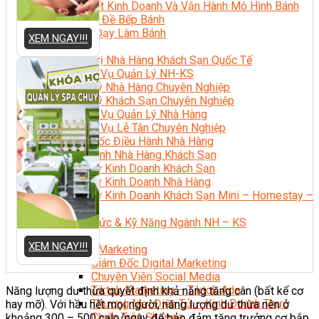
Bí Quyết Kinh Doanh Và Vận Hành Mô Hình Bánh
Chuyên Đề Bếp Bánh
Video Dạy Làm Bánh
XEM NGAY!!!
Quản Trị NHKS
Quản Trị Nhà Hàng Khách Sạn Quốc Tế
Nghiệp Vụ Quản Lý NH-KS
Quản Lý Nhà Hàng Chuyên Nghiệp
Quản Lý Khách Sạn Chuyên Nghiệp
Nghiệp Vụ Quản Lý Nhà Hàng
Nghiệp Vụ Lễ Tân Chuyên Nghiệp
Giám Đốc Điều Hành Nhà Hàng
Tiếng Anh Nhà Hàng Khách Sạn
Khởi Sự Kinh Doanh Khách Sạn
Khởi Sự Kinh Doanh Nhà Hàng
Khởi Sự Kinh Doanh Khách Sạn Mini – Homestay –
AirBnB
Kiến Thức & Kỹ Năng Ngành NH – KS
Marketing
XEM NGAY!!!
Digital Marketing
Giám Đốc Digital Marketing
Chuyên Viên Social Media
Tiktok Marketing – Tiktok Ads
Năng lượng dư thừa quyết định khả năng tăng cân (bất kể cơ
Thương Mại Điện Tử – Kinh Doanh Thực
hay mỡ). Với hầu hết mọi người, năng lượng dư thừa nên ở
Chiến Trên Shopee
khoảng 300 – 500 calo/ngày để bảo đảm tăng trưởng cơ bắp