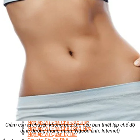
Nghiệp Vụ Quản Lý Bếp
Nghiệp Vụ Cấp Dưỡng
Nghiệp Vụ Bếp Phụ
Điểm Tâm Hồng Kông
Eat Clean
Food Stylist
Master Class
Bếp Gia Đình
Học Nấu Ăn Mở Quán
Chuyên Đề Bếp Nóng
Khởi Sự Kinh Doanh Ngành F&B
Khởi Sự Kinh Doanh Nhà Hàng
Bí Quyết Kinh Doanh và Vận Hành Mô Hình Ẩm
Thực
Video Dạy Nấu Ăn
Pha Chế
Nghiệp Vụ Bar Trưởng
Nghiệp Vụ Bartender Chuyên Nghiệp
Nghiệp Vụ Barista Chuyên Nghiệp
Nghiệp Vụ Flair Bartending Chuyên Nghiệp
Nghiệp Vụ Pha Chế Đặc Biệt
Giảm cân là chuyện không quá khó nếu bạn thiết lập chế độ
Nghiệp Vụ Pha Chế Tổng Hợp
dinh dưỡng thông minh (Nguồn ảnh: Internet)
Nghiệp Vụ Quản Lý Bar