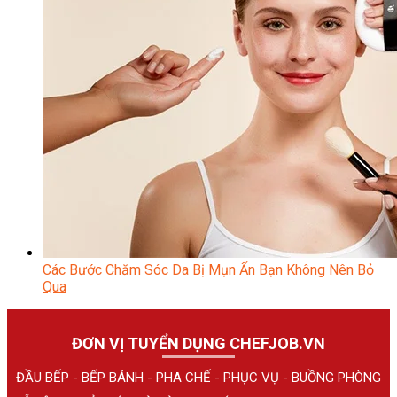
Các Bước Chăm Sóc Da Bị Mụn Ẩn Bạn Không Nên Bỏ
Qua
ĐƠN VỊ TUYỂN DỤNG CHEFJOB.VN
ĐẦU BẾP - BẾP BÁNH - PHA CHẾ - PHỤC VỤ - BUỒNG PHÒNG