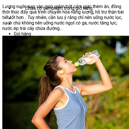
Lượng nước nạp vào giúp giảm bớt cảm giác thèm ăn, đồng
Chưa có sản phẩm trong giỏ hàng.
thời thúc đẩy quá trình chuyển hóa năng lượng, hỗ trợ thận bài
tiết tốt hơn… Tuy nhiên, cần lưu ý rằng chỉ nên uống nước lọc,
sạch chứ không nên uống nước ngọt có ga, nước tăng lực,
nước ép trái cây chứa đường…
Giỏ hàng
Chưa có sản phẩm trong giỏ hàng.