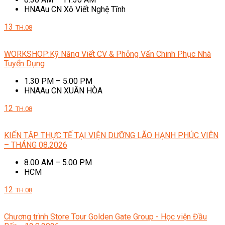
HNAAu CN Xô Viết Nghệ Tĩnh
13
TH.08
WORKSHOP:Kỹ Năng Viết CV & Phỏng Vấn Chinh Phục Nhà
Tuyển Dụng
1.30 PM – 5.00 PM
HNAAu CN XUÂN HÒA
12
TH.08
KIẾN TẬP THỰC TẾ TẠI VIỆN DƯỠNG LÃO HẠNH PHÚC VIÊN
– THÁNG 08.2026
8.00 AM – 5.00 PM
HCM
12
TH.08
Chương trình Store Tour Golden Gate Group - Học viện Đầu