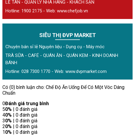
LỄ TÂN - QUẢN LÝ NHÀ HÀNG - KHÁCH SẠN
Hotline: 1900 2175 - Web:
www.chefjob.vn
SIÊU THỊ ĐVP MARKET
Chuyên bán sỉ lẻ Nguyên liệu - Dụng cụ - Máy móc
TRÀ SỮA - CAFÉ - QUÁN ĂN - QUÁN KEM - KINH DOANH
BÁNH
Hotline: 028 7300 1770 - Web:
www.dvpmarket.com
Có (0) bình luận cho: Chế Độ Ăn Uống Để Có Một Vóc Dáng
Chuẩn
0
Đánh giá trung bình
5
0%
| 0 đánh giá
4
0%
| 0 đánh giá
3
0%
| 0 đánh giá
2
0%
| 0 đánh giá
1
0%
| 0 đánh giá