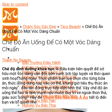
Skip to content
Trang chủ
»
Chăm Sóc Sắc Đẹp
»
Tips Beauty
»
Chế Độ Ăn
Uống Để Có Một Vóc Dáng Chuẩn
Chế Độ Ăn Uống Để Có Một Vóc Dáng
Chuẩn
Đầu Bếp
Thanh Ny Beauty
Bếp Trưởng Điều Hành
Nghiệp Vụ Bếp Trưởng
Chế độ dinh dưỡng khoa học
là điều kiện tiên quyết để sở
Nghiệp Vụ Bếp Quốc Tế
hữu một vóc dáng cân đối, bên cạnh lịch tập luyện và thói quen
Nghiệp Vụ Bếp Trưởng Bếp Việt
sinh hoạt hằng ngày. Thực phẩm bạn lựa chọn cho từng bữa
Nghiệp Vụ Bếp Trưởng Bếp Âu
ăn, thức uống dung nạp vào cơ thể, khung giờ tiêu thụ thức ăn
Nghiệp Vụ Bếp Trưởng Bếp Á
mỗi ngày… đều tác động trực tiếp đến hình thể. Vậy chế độ ăn
Nghiệp Vụ Bếp Trưởng Bếp Nhật
uống thế nào là lành mạnh nếu muốn duy trì vẻ ngoài thon thả,
Nghiệp Vụ Bếp Trưởng Bếp Hoa
giàu sức sống? Hãy để
Chăm Sóc Sắc Đẹp Á Âu
tiết lộ đến
Nghiệp Vụ Bếp Hàn
bạn vài bí quyết nhé.
Nghiệp Vụ Bếp Thái
Nghiệp Vụ Bếp Chay