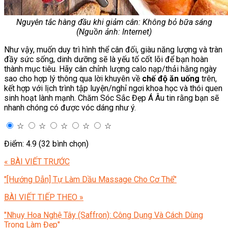
Nguyên tắc hàng đầu khi giảm cân: Không bỏ bữa sáng
(Nguồn ảnh: Internet)
Như vậy, muốn duy trì hình thể cân đối, giàu năng lượng và tràn
đầy sức sống, dinh dưỡng sẽ là yếu tố cốt lõi để bạn hoàn
thành mục tiêu. Hãy cân chỉnh lượng calo nạp/thải hằng ngày
sao cho hợp lý thông qua lời khuyên về
chế độ ăn uống
trên,
kết hợp với lịch trình tập luyện/nghỉ ngơi khoa học và thói quen
sinh hoạt lành mạnh. Chăm Sóc Sắc Đẹp Á Âu tin rằng bạn sẽ
nhanh chóng có được vóc dáng như ý.
☆
☆
☆
☆
☆
Điểm: 4.9 (32 bình chọn)
« BÀI VIẾT TRƯỚC
"[Hướng Dẫn] Tự Làm Dầu Massage Cho Cơ Thể"
BÀI VIẾT TIẾP THEO »
"Nhụy Hoa Nghệ Tây (Saffron): Công Dụng Và Cách Dùng
Trong Làm Đẹp"