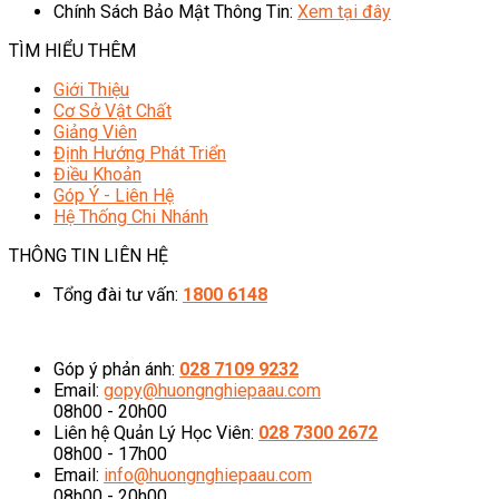
Chính Sách Bảo Mật Thông Tin:
Xem tại đây
TÌM HIỂU THÊM
Giới Thiệu
Cơ Sở Vật Chất
Giảng Viên
Định Hướng Phát Triển
Điều Khoản
Góp Ý - Liên Hệ
Hệ Thống Chi Nhánh
THÔNG TIN LIÊN HỆ
Tổng đài tư vấn:
1800 6148
08h00 - 20h00 (Miễn phí cước gọi)
Góp ý phản ánh:
028 7109 9232
Email:
gopy@huongnghiepaau.com
08h00 - 20h00
Liên hệ Quản Lý Học Viên:
028 7300 2672
08h00 - 17h00
Email:
info@huongnghiepaau.com
08h00 - 20h00