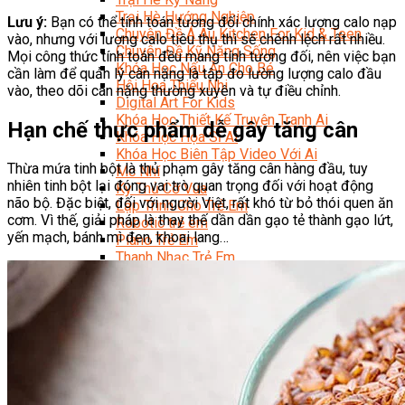
Trại Hè Hướng Nghiệp
Lưu ý:
Bạn có thể tính toán tương đối chính xác lượng calo nạp
Chuyên Đề Á Âu Kitchen For Kid & Teen
vào, nhưng với lượng calo tiêu thụ thì sẽ chênh lệch rất nhiều.
Chuyên Đề Kỹ Năng Sống
Mọi công thức tính toán đều mang tính tương đối, nên việc bạn
Khóa Học Nấu Ăn Cho Bé
cần làm để quản lý cân nặng là tập đo lường lượng calo đầu
Hội Họa Thiếu Nhi
vào, theo dõi cân nặng thường xuyên và tự điều chỉnh.
Digital Art For Kids
Khóa Học Thiết Kế Truyện Tranh Ai
Hạn chế thực phẩm dễ gây tăng cân
Khóa Học Họa Sĩ Ai
Khóa Học Biên Tập Video Với Ai
Thừa mứa tinh bột là thủ phạm gây tăng cân hàng đầu, tuy
Mc Nhí
nhiên tinh bột lại đóng vai trò quan trọng đối với hoạt động
Kỳ Thủ Cờ Vua
não bộ. Đặc biệt, đối với người Việt, rất khó từ bỏ thói quen ăn
Lập Trình Cho Trẻ Em
cơm. Vì thế, giải pháp là thay thế dần dần gạo tẻ thành gạo lứt,
Robotic trẻ em
yến mạch, bánh mì đen, khoai lang…
Piano Trẻ Em
Thanh Nhạc Trẻ Em
Sơ Cấp Cứu Cho Trẻ Em
Toán Tư Duy
Bếp Gia Đình
Trung Cấp CET
Kỹ Thuật Chế Biến Món Ăn
Kỹ Thuật Làm Bánh
Kỹ Thuật Pha Chế Đồ Uống
Quản Trị Khách Sạn