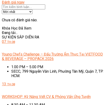
Đánh giá ngay
Chưa có đánh giá nào.
Khóa Học Đã Xem
Đang tải...
SỰ KIỆN SẮP DIỄN RA
07
TH.08
Young Chefs Challenge – Đấu Trường Ẩm Thực Tại VIETFOOD
& BEVERAGE – PROPACK 2026
1.00 PM – 5.00 PM
SECC, 799 Nguyễn Văn Linh, Phường Tân Mỹ, Quận 7, TP.
HCM.
13
TH.08
WORKSHOP: Kỹ Năng Viết CV & Phỏng Vấn Ứng Tuyển
8.30 AM – 11.30 AM