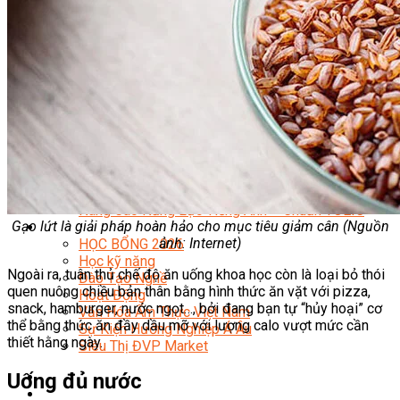
Quản Lý Kinh Doanh Nhà Hàng Và Dịch Vụ Ăn Uống
Hướng Dẫn Du Lịch
Quản Trị Lữ Hành
Marketing
Tạo Mẫu Và Chăm Sóc Sắc Đẹp
Truyền Thông Đa Phương Tiện
Công Nghệ Thông Tin
An Ninh Mạng
Thiết Kế Đồ Họa
Âm Nhạc
Điện Công Nghiệp Và Dân Dụng
Văn Hóa Phổ Thông
Nâng Cao Năng Lực Tiếng Anh – Chuẩn TOEIC
Gạo lứt là giải pháp hoàn hảo cho mục tiêu giảm cân (Nguồn
Tin Tức
ảnh: Internet)
HỌC BỔNG 2026
Học kỹ năng
Ngoài ra, tuân thủ chế độ ăn uống khoa học còn là loại bỏ thói
Đào Tạo Nghề
quen nuông chiều bản thân bằng hình thức ăn vặt với pizza,
Hoạt Động
snack, hamburger, nước ngọt…, bởi đang bạn tự “hủy hoại” cơ
Văn Hóa Ẩm Thực Việt Nam
thể bằng thức ăn đầy dầu mỡ với lượng calo vượt mức cần
Sự Kiện Hướng Nghiệp Á Âu
thiết hằng ngày.
Siêu Thị ĐVP Market
Uống đủ nước