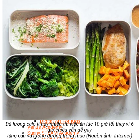
Data Visualization (Trực Quan Hóa Dữ Liệu)
Data System (Quản Trị Dữ Liệu)
Chuyên Viên Lập Trình (Full Stack)
Chuyên Viên Lập Trình Website (Full Stack)
Chuyên Viên Lập Trình Mobile (Full Stack)
Software Testing
Trọn Bộ Công Cụ AI Văn Phòng
Trọn Bộ Công Cụ AI Ứng Dụng Giảng Dạy
Lập Trình Cho Trẻ Em
Tin Học Ứng Dụng
Thiết Kế (Design)
Thiết Kế Đồ Họa Chuyên Nghiệp
Chuyên Viên Thiết Kế Nội Thất
3D Game Art & Design
Mỹ Thuật Đa Phương Tiện
3D Animation
Mỹ Thuật Số – Digital Art
Motion Graphics Basic
Adobe Photoshop – Illustrator
Hội Họa Thiếu Nhi
Digital Art For Kids
Dù lượng calo ít hay nhiều thì việc ăn lúc 10 giờ tối thay vì 6
Venus Academy
giờ chiều vẫn dễ gây
Sunny STEAM Academy
tăng cân và lượng đường trong máu (Nguồn ảnh: Internet)
Trại Hè Kỹ Năng