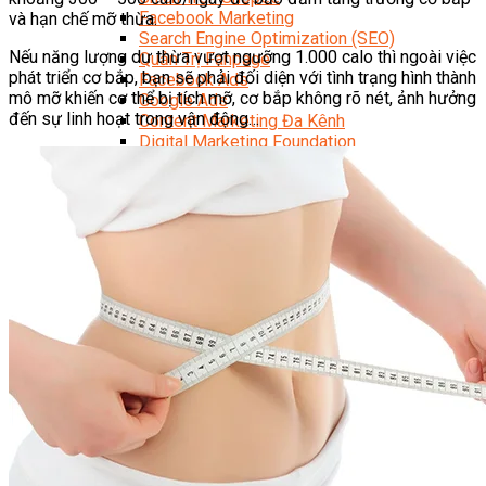
Facebook Marketing
và hạn chế mỡ thừa.
Search Engine Optimization (SEO)
Nếu năng lượng dư thừa vượt ngưỡng 1.000 calo thì ngoài việc
Quản Trị Fanpage
phát triển cơ bắp, bạn sẽ phải đối diện với tình trạng hình thành
Facebook Ads
mô mỡ khiến cơ thể bị tích mỡ, cơ bắp không rõ nét, ảnh hưởng
Google Ads
đến sự linh hoạt trong vận động…
Content Marketing Đa Kênh
Digital Marketing Foundation
Bán Hàng Đa Kênh
Adobe Photoshop – Illustrator
Marketing Online Ngành F&B
Marketing Online Ngành Chăm Sóc Sắc Đẹp
Chuyên Đề Digital Marketing
Media Production
Chuyên Viên Tổ Chức Sự Kiện
Truyền Thông Đa Phương Tiện
Media Production
Nhiếp Ảnh Thương Mại
Sản Xuất Phim Kỹ Thuật Số
Biên Tập Video Cơ Bản Với Capcut
Dựng Phim Cơ Bản Với Adobe Premiere Pro
Sức Khỏe
Kỹ Thuật Viên Xoa Bóp Ấn Huyệt Trị Liệu
Chăm Sóc Người Cao Tuổi