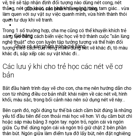
vẽ, trẻ sẽ tập nhận định đối tượng nào dùng nét cong, nét
thẳng, nét gấp khúc, các hình khối vuông, tròn, tam giác… vừa
Chưa có sản phẩm trong giỏ hàng.
làm quen với sự vật sự việc quanh mình, vừa hình thành thói
quen tư duy khi vẽ tranh.
Trong 1 số trường hợp, cha mẹ cũng có thể khuyến khích trẻ
Giỏ hàng
sáng tạo bằng cách biến việc học vẽ trở thành cuộc “săn lùng
nghệ thuật” cho con luyện tập tưởng tượng và thể hiện đối
Chưa có sản phẩm trong giỏ hàng.
tượng theo cách của riêng mình: dùng nét vẽ khác đi, tô màu
khác đi, sắp xếp các sự vật khác đi…
Các lưu ý khi cho trẻ học các nét vẽ cơ
bản
Bắt đầu hành trình dạy vẽ cho con, cha mẹ nên hướng dẫn cho
con từ những điều cơ bản nhất: khái niệm về các nét vẽ, hình
khối, màu sắc, trong bối cảnh nào nên sử dụng nét vẽ này…
Bên cạnh đó, ngồi đúng tư thế bà cách cầm bút đúng là những
yếu tố đầu tiên để con thoải mái học vẽ hơn. Ví dụ cầm bút chì
hoặc sáp màu bằng 3 ngón tay: ngón trỏ, ngón cái và ngón
giữa. Cụ thể: dùng ngón cái và ngón trỏ giữ chặt 2 bên phần
thân bút. Ngón giữa làm điểm tựa đỡ lấy bút, nên đặt nghiêng