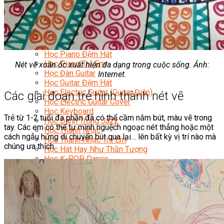
Nhạc Công Chuyên Nghiệp
Ca Sĩ Chuyên Nghiệp
Học Đàn Violin
Học Violin Cover
Học Đàn Piano
Học Piano Đệm Hát
Học Piano Trẻ Em
Nét vẽ xoắn ốc xuất hiện đa dạng trong cuộc sống. Ảnh:
Học Đàn Guitar
Internet.
Học Guitar Đệm Hát
Học Electric Guitar (Guitar Điện)
Các giai đoạn trẻ hình thành nét vẽ
Học Electric Guitar Cover
Học Keyboard
Trẻ từ 1-2 tuổi đa phần đã có thể cầm nắm bút, màu vẽ trong
Học Đánh Trống Jazz
tay. Các em có thể tự mình nguệch ngoạc nét thẳng hoặc một
Học Thanh Nhạc
cách ngẫu hứng di chuyển bút qua lại… lên bất kỳ vị trí nào mà
Học Thanh Nhạc Trẻ Em
chúng ưa thích.
Học Hát Hay Như Thần Tượng
Học K-POP Dance
Học Nhảy Hiện Đại
Chuyên Đề Tiktok Dance
Kỹ Thuật – Công Nghệ
Kỹ Thuật Viên Điện – Nước – Điện Lạnh Dân Dụng
Kỹ Thuật Viên Điện Lạnh Ô Tô
Kỹ Thuật Viên Điện – Điện Tử Ô Tô Cơ Bản