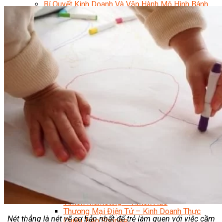
Bí Quyết Kinh Doanh Và Vận Hành Mô Hình Bánh
Chuyên Đề Bếp Bánh
Video Dạy Làm Bánh
Quản Trị NHKS
Quản Trị Nhà Hàng Khách Sạn Quốc Tế
Nghiệp Vụ Quản Lý NH-KS
Quản Lý Nhà Hàng Chuyên Nghiệp
Quản Lý Khách Sạn Chuyên Nghiệp
Nghiệp Vụ Quản Lý Nhà Hàng
Nghiệp Vụ Lễ Tân Chuyên Nghiệp
Giám Đốc Điều Hành Nhà Hàng
Tiếng Anh Nhà Hàng Khách Sạn
Khởi Sự Kinh Doanh Khách Sạn
Khởi Sự Kinh Doanh Nhà Hàng
Khởi Sự Kinh Doanh Khách Sạn Mini – Homestay –
AirBnB
Kiến Thức & Kỹ Năng Ngành NH – KS
Marketing
Digital Marketing
Giám Đốc Digital Marketing
Chuyên Viên Social Media
Tiktok Marketing – Tiktok Ads
Thương Mại Điện Tử – Kinh Doanh Thực
Nét thẳng là nét vẽ cơ bản nhất để trẻ làm quen với việc cầm
Chiến Trên Shopee