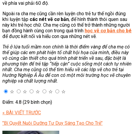
về phía vai phải 60 độ.
Ngoài ra cha mẹ cũng cần rèn luyện cho trẻ tư thế ngồi đúng
khi luyện tập
các nét vẽ cơ bản
, để hình thành thói quen sau
này khi trẻ học chữ. Cha mẹ cũng có thể trở thành những người
bạn đồng hành cùng con trong quá trình
học vẽ cơ bản cho bé
để được kết nối và hiểu con qua những nét vẽ.
Trẻ ở lứa tuổi mầm non chính là thời điểm vàng để cha mẹ có
thể giúp các em phát hiện tố chất hội họa của mình, điều này
vô cùng cần thiết cho quá trình phát triển về sau, đặc biệt là
phương tiện để trẻ tập “tiếp cận” cuộc sống một cách tự nhiên
nhất. Cha mẹ cũng có thể tìm hiểu về các lớp vẽ cho trẻ tại
Hướng Nghiệp Á Âu để con có một môi trường học vẽ chuyên
nghiệp và chất lượng nhất.
☆
☆
☆
☆
☆
Điểm: 4.8 (29 bình chọn)
« BÀI VIẾT TRƯỚC
"Bí Quyết Nuôi Dưỡng Tư Duy Sáng Tạo Cho Trẻ"