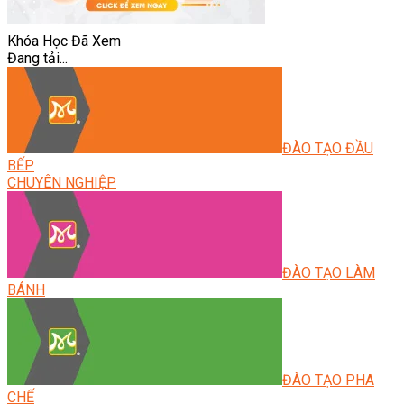
Khóa Học Đã Xem
Đang tải...
ĐÀO TẠO ĐẦU
BẾP
CHUYÊN NGHIỆP
ĐÀO TẠO LÀM
BÁNH
ĐÀO TẠO PHA
CHẾ