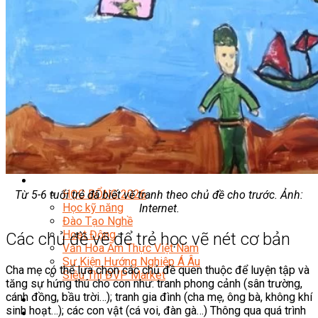
Quản Lý Kinh Doanh Nhà Hàng Và Dịch Vụ Ăn Uống
Hướng Dẫn Du Lịch
Quản Trị Lữ Hành
Marketing
Tạo Mẫu Và Chăm Sóc Sắc Đẹp
Truyền Thông Đa Phương Tiện
Công Nghệ Thông Tin
An Ninh Mạng
Thiết Kế Đồ Họa
Âm Nhạc
Điện Công Nghiệp Và Dân Dụng
Văn Hóa Phổ Thông
Nâng Cao Năng Lực Tiếng Anh – Chuẩn TOEIC
Tin Tức
HỌC BỔNG 2026
Từ 5-6 tuổi trẻ đã biết vẽ tranh theo chủ đề cho trước. Ảnh:
Học kỹ năng
Internet.
Đào Tạo Nghề
Hoạt Động
Các chủ đề vẽ để trẻ học vẽ nét cơ bản
Văn Hóa Ẩm Thực Việt Nam
Sự Kiện Hướng Nghiệp Á Âu
Cha mẹ có thể lựa chọn các chủ đề quen thuộc để luyện tập và
Siêu Thị ĐVP Market
tăng sự hứng thú cho con như: tranh phong cảnh (sân trường,
cánh đồng, bầu trời…); tranh gia đình (cha mẹ, ông bà, không khí
sinh hoạt…); các con vật (cá voi, đàn gà…) Thông qua quá trình