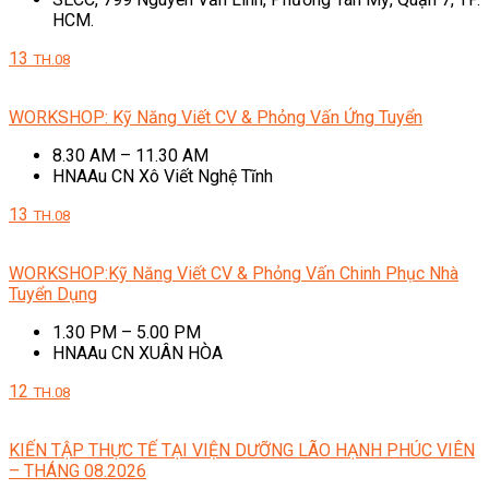
HCM.
13
TH.08
WORKSHOP: Kỹ Năng Viết CV & Phỏng Vấn Ứng Tuyển
8.30 AM – 11.30 AM
HNAAu CN Xô Viết Nghệ Tĩnh
13
TH.08
WORKSHOP:Kỹ Năng Viết CV & Phỏng Vấn Chinh Phục Nhà
Tuyển Dụng
1.30 PM – 5.00 PM
HNAAu CN XUÂN HÒA
12
TH.08
KIẾN TẬP THỰC TẾ TẠI VIỆN DƯỠNG LÃO HẠNH PHÚC VIÊN
– THÁNG 08.2026