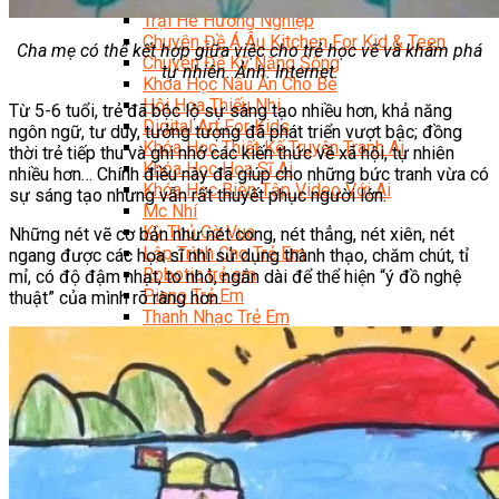
Trại Hè Hướng Nghiệp
Chuyên Đề Á Âu Kitchen For Kid & Teen
Cha mẹ có thể kết hợp giữa việc cho trẻ học vẽ và khám phá
Chuyên Đề Kỹ Năng Sống
tự nhiên. Ảnh: Internet.
Khóa Học Nấu Ăn Cho Bé
Hội Họa Thiếu Nhi
Từ 5-6 tuổi, trẻ đã bộc lộ sự sáng tạo nhiều hơn, khả năng
Digital Art For Kids
ngôn ngữ, tư duy, tưởng tượng đã phát triển vượt bậc; đồng
Khóa Học Thiết Kế Truyện Tranh Ai
thời trẻ tiếp thu và ghi nhớ các kiến thức về xã hội, tự nhiên
Khóa Học Họa Sĩ Ai
nhiều hơn… Chính điều này đã giúp cho những bức tranh vừa có
Khóa Học Biên Tập Video Với Ai
sự sáng tạo nhưng vẫn rất thuyết phục người lớn.
Mc Nhí
Kỳ Thủ Cờ Vua
Những nét vẽ cơ bản như nét cong, nét thẳng, nét xiên, nét
Lập Trình Cho Trẻ Em
ngang được các họa sĩ nhí sử dụng thành thạo, chăm chút, tỉ
Robotic trẻ em
mỉ, có độ đậm nhạt, to nhỏ, ngắn dài để thể hiện “ý đồ nghệ
Piano Trẻ Em
thuật” của mình rõ ràng hơn.
Thanh Nhạc Trẻ Em
Sơ Cấp Cứu Cho Trẻ Em
Toán Tư Duy
Bếp Gia Đình
Trung Cấp CET
Kỹ Thuật Chế Biến Món Ăn
Kỹ Thuật Làm Bánh
Kỹ Thuật Pha Chế Đồ Uống
Quản Trị Khách Sạn