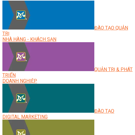
ĐÀO TẠO QUẢN
TRỊ
NHÀ HÀNG - KHÁCH SẠN
QUẢN TRỊ & PHÁT
TRIỂN
DOANH NGHIỆP
ĐÀO TẠO
DIGITAL MARKETING