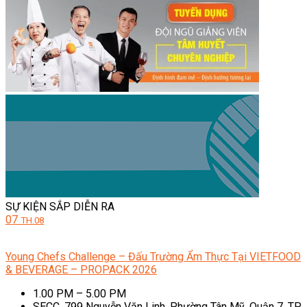
SỰ KIỆN SẮP DIỄN RA
07
TH.08
Young Chefs Challenge – Đấu Trường Ẩm Thực Tại VIETFOOD
& BEVERAGE – PROPACK 2026
1.00 PM – 5.00 PM
SECC, 799 Nguyễn Văn Linh, Phường Tân Mỹ, Quận 7, TP.