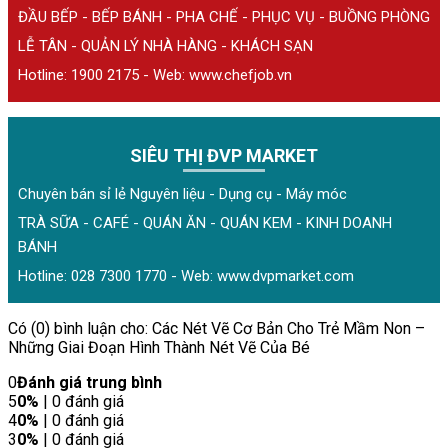
ĐẦU BẾP - BẾP BÁNH - PHA CHẾ - PHỤC VỤ - BUỒNG PHÒNG
LỄ TÂN - QUẢN LÝ NHÀ HÀNG - KHÁCH SẠN
Hotline: 1900 2175 - Web:
www.chefjob.vn
SIÊU THỊ ĐVP MARKET
Chuyên bán sỉ lẻ Nguyên liệu - Dụng cụ - Máy móc
TRÀ SỮA - CAFÉ - QUÁN ĂN - QUÁN KEM - KINH DOANH
BÁNH
Hotline: 028 7300 1770 - Web:
www.dvpmarket.com
Có (0) bình luận cho: Các Nét Vẽ Cơ Bản Cho Trẻ Mầm Non –
Những Giai Đoạn Hình Thành Nét Vẽ Của Bé
0
Đánh giá trung bình
5
0%
| 0 đánh giá
4
0%
| 0 đánh giá
3
0%
| 0 đánh giá