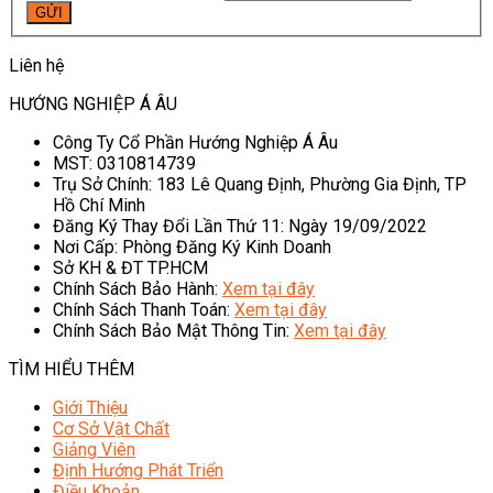
Liên hệ
HƯỚNG NGHIỆP Á ÂU
Công Ty Cổ Phần Hướng Nghiệp Á Âu
MST: 0310814739
Trụ Sở Chính: 183 Lê Quang Định, Phường Gia Định, TP
Hồ Chí Minh
Đăng Ký Thay Đổi Lần Thứ 11: Ngày 19/09/2022
Nơi Cấp: Phòng Đăng Ký Kinh Doanh
Sở KH & ĐT TP.HCM
Chính Sách Bảo Hành:
Xem tại đây
Chính Sách Thanh Toán:
Xem tại đây
Chính Sách Bảo Mật Thông Tin:
Xem tại đây
TÌM HIỂU THÊM
Giới Thiệu
Cơ Sở Vật Chất
Giảng Viên
Định Hướng Phát Triển
Điều Khoản