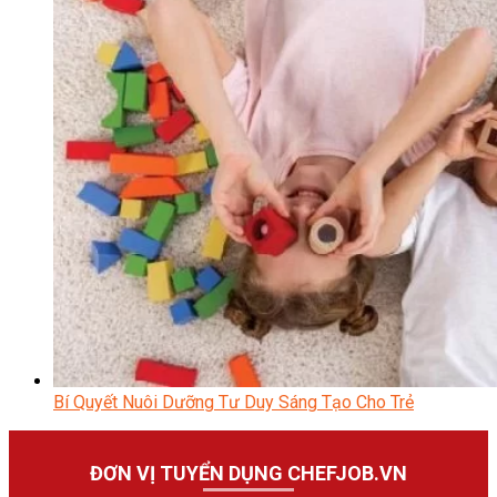
Bí Quyết Nuôi Dưỡng Tư Duy Sáng Tạo Cho Trẻ
ĐƠN VỊ TUYỂN DỤNG CHEFJOB.VN