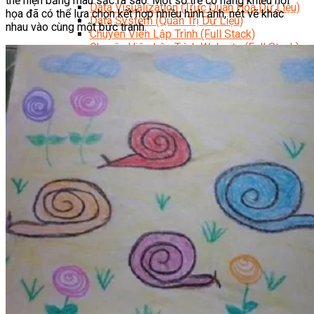
thể hiện bằng màu sắc ra sao. Một số trẻ có năng khiếu hội
Data Visualization (Trực Quan Hóa Dữ Liệu)
họa đã có thể lựa chọn kết hợp nhiều hình ảnh, nét vẽ khác
Data System (Quản Trị Dữ Liệu)
nhau vào cùng một bức tranh.
Chuyên Viên Lập Trình (Full Stack)
Chuyên Viên Lập Trình Website (Full Stack)
Chuyên Viên Lập Trình Mobile (Full Stack)
Software Testing
Trọn Bộ Công Cụ AI Văn Phòng
Trọn Bộ Công Cụ AI Ứng Dụng Giảng Dạy
Lập Trình Cho Trẻ Em
Tin Học Ứng Dụng
Thiết Kế (Design)
Thiết Kế Đồ Họa Chuyên Nghiệp
Chuyên Viên Thiết Kế Nội Thất
3D Game Art & Design
Mỹ Thuật Đa Phương Tiện
3D Animation
Mỹ Thuật Số – Digital Art
Motion Graphics Basic
Adobe Photoshop – Illustrator
Hội Họa Thiếu Nhi
Digital Art For Kids
Venus Academy
Sunny STEAM Academy
Trại Hè Kỹ Năng