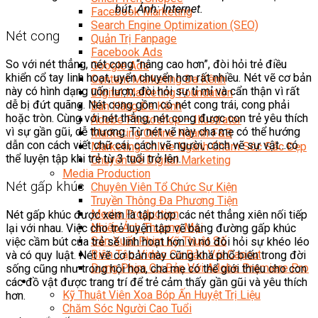
bút. Ảnh: Internet.
Facebook Marketing
Search Engine Optimization (SEO)
Nét cong
Quản Trị Fanpage
Facebook Ads
So với nét thẳng, nét cong “nâng cao hơn”, đòi hỏi trẻ điều
Google Ads
khiển cổ tay linh hoạt, uyển chuyển hơn rất nhiều. Nét vẽ cơ bản
Content Marketing Đa Kênh
này có hình dạng uốn lượn, đòi hỏi sự tỉ mỉ và cẩn thận vì rất
Digital Marketing Foundation
dễ bị đứt quãng. Nét cong gồm có nét cong trái, cong phải
Bán Hàng Đa Kênh
hoặc tròn. Cùng với nét thẳng, nét cong được con trẻ yêu thích
Adobe Photoshop – Illustrator
vì sự gần gũi, dễ thương. Từ nét vẽ này cha mẹ có thể hướng
Marketing Online Ngành F&B
dẫn con cách viết chữ cái, cách vẽ người, cách vẽ sự vật…có
Marketing Online Ngành Chăm Sóc Sắc Đẹp
thể luyện tập khi trẻ từ 3 tuổi trở lên.
Chuyên Đề Digital Marketing
Media Production
Nét gấp khúc
Chuyên Viên Tổ Chức Sự Kiện
Truyền Thông Đa Phương Tiện
Media Production
Nét gấp khúc được xem là tập hợp các nét thẳng xiên nối tiếp
Nhiếp Ảnh Thương Mại
lại với nhau. Việc cho trẻ luyện tập vẽ bằng đường gấp khúc
Sản Xuất Phim Kỹ Thuật Số
việc cầm bút của trẻ sẽ linh hoạt hơn vì nó đòi hỏi sự khéo léo
Biên Tập Video Cơ Bản Với Capcut
và có quy luật. Nét vẽ cơ bản này cũng khá phổ biến trong đời
Dựng Phim Cơ Bản Với Adobe Premiere Pro
sống cũng như trong hội họa, cha mẹ có thể giới thiệu cho con
Sức Khỏe
các đồ vật được trang trí để trẻ cảm thấy gần gũi và yêu thích
Kỹ Thuật Viên Xoa Bóp Ấn Huyệt Trị Liệu
hơn.
Chăm Sóc Người Cao Tuổi