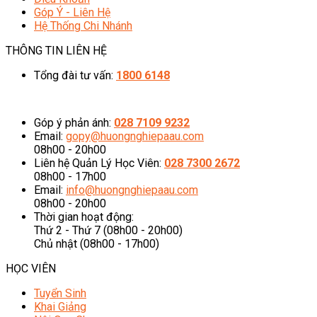
Góp Ý - Liên Hệ
Hệ Thống Chi Nhánh
THÔNG TIN LIÊN HỆ
Tổng đài tư vấn:
1800 6148
08h00 - 20h00 (Miễn phí cước gọi)
Góp ý phản ánh:
028 7109 9232
Email:
gopy@huongnghiepaau.com
08h00 - 20h00
Liên hệ Quản Lý Học Viên:
028 7300 2672
08h00 - 17h00
Email:
info@huongnghiepaau.com
08h00 - 20h00
Thời gian hoạt động:
Thứ 2 - Thứ 7 (08h00 - 20h00)
Chủ nhật (08h00 - 17h00)
HỌC VIÊN
Tuyển Sinh
Khai Giảng