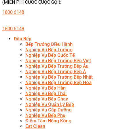
(MIỄN PHÍ CƯỚC CUỘC GỌI):
1800 6148
1800 6148
Đầu Bếp
Bếp Trưởng Điều Hành
Nghiệp Vụ Bếp Trưởng
Nghiệp Vụ Bếp Quốc Tế
Nghiệp Vụ Bếp Trưởng Bếp Việt
Nghiệp Vụ Bếp Trưởng Bếp Âu
Nghiệp Vụ Bếp Trưởng Bếp Á
Nghiệp Vụ Bếp Trưởng Bếp Nhật
Nghiệp Vụ Bếp Trưởng Bếp Hoa
Nghiệp Vụ Bếp Hàn
Nghiệp Vụ Bếp Thái
Nghiệp Vụ Bếp Chay
Nghiệp Vụ Quản Lý Bếp
Nghiệp Vụ Cấp Dưỡng
Nghiệp Vụ Bếp Phụ
Điểm Tâm Hồng Kông
Eat Clean