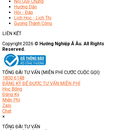
Nội Quy Chung
Hướng Dẫn
Hỏi - Đáp
Lịch Học - Lịch Thi
Gương Thành Công
LIÊN KẾT
Copyright 2026 ©
Hướng Nghiệp Á Âu. All Rights
Reserved.
TỔNG ĐÀI TƯ VẤN (MIỄN PHÍ CƯỚC CUỘC GỌI):
1800 6148
ĐĂNG KÝ ĐỂ ĐƯỢC TƯ VẤN MIỄN PHÍ
Học Bổng
Đăng Ký
Miễn Phí
Zalo
Chat
×
TỔNG ĐÀI TƯ VẤN