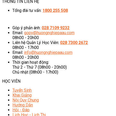
THÔNG TIN LIÊN HỆ
Tổng đài tư vấn:
1800 255 508
08h00 - 20h00 (Miễn phí cước gọi)
Góp ý phản ánh:
028 7109 9232
Email:
gopy@huongnghiepaau.com
08h00 - 20h00
Liên hệ Quản Lý Học Viên:
028 7300 2672
08h00 - 17h00
Email:
info@huongnghiepaau.com
08h00 - 20h00
Thời gian hoạt động:
Thứ 2 - Thứ 7 (08h00 - 20h00)
Chủ nhật (08h00 - 17h00)
HỌC VIÊN
Tuyển Sinh
Khai Giảng
Nội Quy Chung
Hướng Dẫn
Hỏi - Đáp
Lịch Học - Lịch Thi