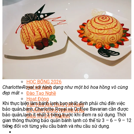
Quản Lý Kinh Doanh Nhà Hàng Và Dịch Vụ Ăn Uống
Hướng Dẫn Du Lịch
Quản Trị Lữ Hành
Marketing
Tạo Mẫu Và Chăm Sóc Sắc Đẹp
Truyền Thông Đa Phương Tiện
Công Nghệ Thông Tin
An Ninh Mạng
Thiết Kế Đồ Họa
Âm Nhạc
Điện Công Nghiệp Và Dân Dụng
Văn Hóa Phổ Thông
Nâng Cao Năng Lực Tiếng Anh – Chuẩn TOEIC
Tin Tức
HỌC BỔNG 2026
Charlotte Royal với hình dạng như một bó hoa hồng vô cùng
Học kỹ năng
đẹp mắt
Đào Tạo Nghề
Hoạt Động
Khi thực hiện làm bánh lạnh bạn nhất định phải chú đến việc
Văn Hóa Ẩm Thực Việt Nam
bảo quản bánh, Charlotte Royal và Coffee Bavarian cần được
Sự Kiện Hướng Nghiệp Á Âu
bảo quản lạnh ít nhất 3 tiếng trước khi đem ra sử dụng. Thời
Siêu Thị ĐVP Market
gian thông thường bảo quản bánh lạnh có thể từ 3 – 6 – 9 – 12
tiếng đối với từng yêu cầu bánh và nhu cầu sử dụng.