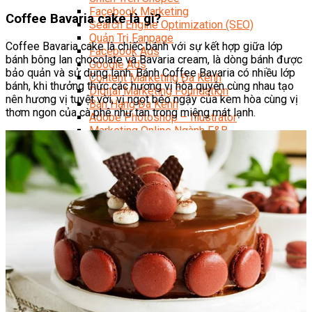
Facebook Marketing
Coffee Bavaria cake là gì?
Search Engine Optimization (SEO)
Quản Trị Fanpage
Coffee Bavaria cake là chiếc bánh với sự kết hợp giữa lớp
Facebook Ads
bánh bông lan chocolate và Bavaria cream, là dòng bánh được
Google Ads
bảo quản và sử dụng lạnh. Bánh Coffee Bavaria có nhiều lớp
Content Marketing Đa Kênh
bánh, khi thưởng thức các hương vị hòa quyện cùng nhau tạo
Digital Marketing Foundation
nên hương vị tuyệt vời, vị ngọt béo ngậy của kem hòa cùng vị
Bán Hàng Đa Kênh
thơm ngon của cà phê như tan trong miệng mát lạnh.
Adobe Photoshop – Illustrator
Marketing Online Ngành F&B
Marketing Online Ngành Chăm Sóc Sắc Đẹp
Chuyên Đề Digital Marketing
Media Production
Chuyên Viên Tổ Chức Sự Kiện
Truyền Thông Đa Phương Tiện
Media Production
Nhiếp Ảnh Thương Mại
Sản Xuất Phim Kỹ Thuật Số
Biên Tập Video Cơ Bản Với Capcut
Dựng Phim Cơ Bản Với Adobe Premiere Pro
Sức Khỏe
Kỹ Thuật Viên Xoa Bóp Ấn Huyệt Trị Liệu
Chăm Sóc Người Cao Tuổi