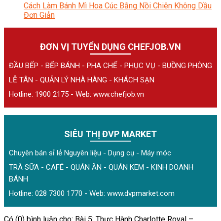
Cách Làm Bánh Mì Hoa Cúc Bằng Nồi Chiên Không Dầu
Đơn Giản
ĐƠN VỊ TUYỂN DỤNG CHEFJOB.VN
ĐẦU BẾP - BẾP BÁNH - PHA CHẾ - PHỤC VỤ - BUỒNG PHÒNG
LỄ TÂN - QUẢN LÝ NHÀ HÀNG - KHÁCH SẠN
Hotline: 1900 2175 - Web:
www.chefjob.vn
SIÊU THỊ ĐVP MARKET
Chuyên bán sỉ lẻ Nguyên liệu - Dụng cụ - Máy móc
TRÀ SỮA - CAFÉ - QUÁN ĂN - QUÁN KEM - KINH DOANH
BÁNH
Hotline: 028 7300 1770 - Web:
www.dvpmarket.com
Có (0) bình luận cho: Bài 5: Thực Hành Charlotte Royal –