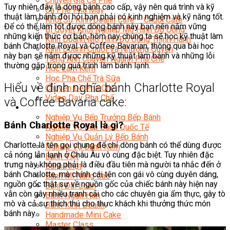
Chuyên Gia Cà Phê
Nghiệp Vụ Bánh Kem Hiện Đại
Tuy nhiên đây là dòng bánh cao cấp, vậy nên quá trình và kỹ
Loading...
Cà Phê Pha Máy
thuật làm bánh đòi hỏi bạn phải có kinh nghiệm và kỹ năng tốt.
Khởi Sự Kinh Doanh Cafe – Chuỗi Cafe
Nghiệp Vụ Quản Lý
Để có thể làm tốt được dòng bánh này bạn nên nắm vững
Bí Quyết Khởi Nghiệp Mô Hình Đồ Uống
những kiến thức cơ bản, hôm nay chúng ta sẽ học kỹ thuật làm
Kinh Doanh Mô Hình Đồ Uống Thịnh Hành
Bánh Kinh Doanh
bánh Charlotte Royal và Coffee Bavarian, thông qua bài học
Kinh Doanh Chuỗi Và Nhượng Quyền
này bạn sẽ nắm được những kỹ thuật làm bánh và những lỗi
Tiếng Anh Chuyên Ngành Pha Chế
Nghiệp Vụ Quản Lý Bếp Bánh
thường gặp trong quá trình làm bánh lạnh.
Học Làm Kem
Học Pha Chế Trà Sữa
Handmade Mini Cake
Hiểu về định nghĩa bánh Charlotte Royal
Chuyên Đề Pha Chế
Video Dạy Pha Chế
và Coffee Bavaria cake:
Chương Trình Đào Tạo Master Class
Làm Bánh
Nghiệp Vụ Bếp Trưởng Bếp Bánh
Bí Quyết Kinh Doanh Và Vận Hành Mô Hình Bánh
Bánh Charlotte Royal là gì?
Nghiệp Vụ Bếp Bánh Quốc Tế
Nghiệp Vụ Quản Lý Bếp Bánh
Charlotte là tên gọi chung để chỉ dòng bánh có thể dùng được
Nghiệp Vụ Bánh Kem
cả nóng lẫn lạnh ở Châu Âu vô cùng đặc biệt. Tuy nhiên đặc
Bánh Việt
trưng này không phải là điều đầu tiên mà người ta nhắc đến ở
Bánh Nhật
bánh Charlotte, mà chính cái tên con gái vô cùng duyên dáng,
Bánh Mì Nâng Cao
nguồn gốc thật sự về nguồn gốc của chiếc bánh này hiện nay
Bánh Đài Loan
vẫn còn gây nhiều tranh cãi cho các chuyên gia ẩm thực, gây tò
Bánh Ngắn Hạn
mò và cả sự thích thú cho thực khách khi thưởng thức món
Bánh Kinh Doanh
bánh này.
Handmade Mini Cake
Master Class