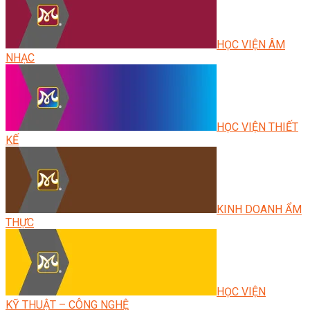
HỌC VIỆN ÂM
NHẠC
HỌC VIỆN THIẾT
KẾ
KINH DOANH ẨM
THỰC
HỌC VIỆN
KỸ THUẬT – CÔNG NGHỆ