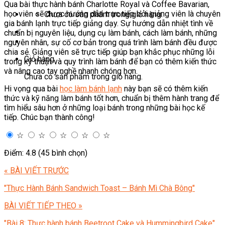
Qua bài thực hành bánh Charlotte Royal và Coffee Bavarian,
học viên sẽ được hướng dẫn trực tiếp bởi giảng viên là chuyên
Chưa có sản phẩm trong giỏ hàng.
gia bánh lạnh trực tiếp giảng dạy. Sự hướng dẫn nhiệt tình về
chuẩn bị nguyên liệu, dụng cụ làm bánh, cách làm bánh, những
nguyên nhân, sự cố cơ bản trong quá trình làm bánh đều được
chia sẻ. Giảng viên sẽ trực tiếp giúp bạn khắc phục những lỗi
Giỏ hàng
trong kỹ thuật và quy trình làm bánh để bạn có thêm kiến thức
và nâng cao tay nghề nhanh chóng hơn.
Chưa có sản phẩm trong giỏ hàng.
Hi vọng qua bài
học làm bánh lạnh
này bạn sẽ có thêm kiến
thức và kỹ năng làm bánh tốt hơn, chuẩn bị thêm hành trang để
tìm hiểu sâu hơn ở những loại bánh trong những bài học kế
tiếp. Chúc bạn thành công!
☆
☆
☆
☆
☆
Điểm: 4.8 (45 bình chọn)
« BÀI VIẾT TRƯỚC
"Thực Hành Bánh Sandwich Toast – Bánh Mì Chà Bông"
BÀI VIẾT TIẾP THEO »
"Bài 8: Thực hành bánh Beetroot Cake và Hummingbird Cake"