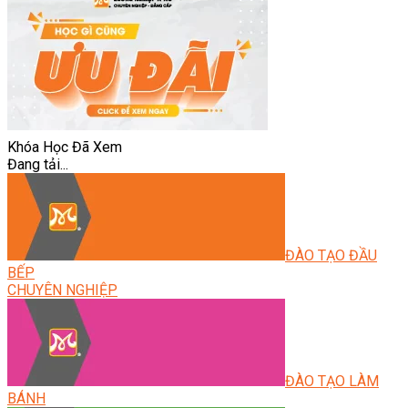
Khóa Học Đã Xem
Đang tải...
ĐÀO TẠO ĐẦU
BẾP
CHUYÊN NGHIỆP
ĐÀO TẠO LÀM
BÁNH