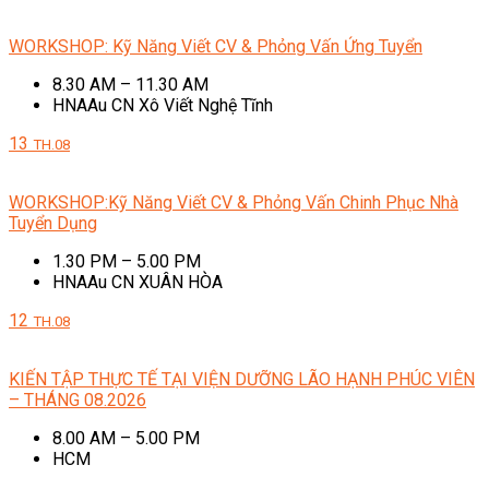
WORKSHOP: Kỹ Năng Viết CV & Phỏng Vấn Ứng Tuyển
8.30 AM – 11.30 AM
HNAAu CN Xô Viết Nghệ Tĩnh
13
TH.08
WORKSHOP:Kỹ Năng Viết CV & Phỏng Vấn Chinh Phục Nhà
Tuyển Dụng
1.30 PM – 5.00 PM
HNAAu CN XUÂN HÒA
12
TH.08
KIẾN TẬP THỰC TẾ TẠI VIỆN DƯỠNG LÃO HẠNH PHÚC VIÊN
– THÁNG 08.2026
8.00 AM – 5.00 PM
HCM