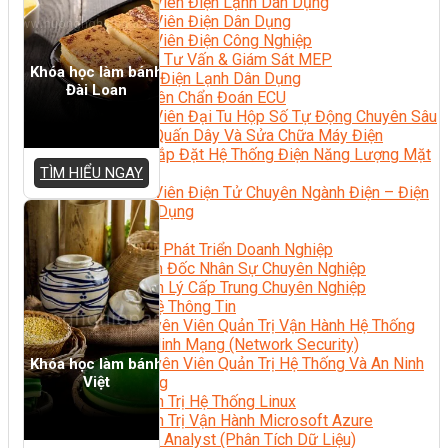
Kỹ Thuật Viên Điện Lạnh Dân Dụng
Kỹ Thuật Viên Điện Dân Dụng
Kỹ Thuật Viên Điện Công Nghiệp
Nghiệp Vụ Tư Vấn & Giám Sát MEP
Khóa học làm bánh
Sửa Chữa Điện Lạnh Dân Dụng
Đài Loan
Chuyên Viên Chẩn Đoán ECU
Kỹ Thuật Viên Đại Tu Hộp Số Tự Động Chuyên Sâu
Kỹ Thuật Quấn Dây Và Sửa Chữa Máy Điện
Thiết Kế Lắp Đặt Hệ Thống Điện Năng Lượng Mặt
TÌM HIỂU NGAY
Trời
Kỹ Thuật Viên Điện Tử Chuyên Ngành Điện – Điện
Lạnh Dân Dụng
Ngành Khác
Quản Trị & Phát Triển Doanh Nghiệp
Giám Đốc Nhân Sự Chuyên Nghiệp
Quản Lý Cấp Trung Chuyên Nghiệp
Công Nghệ Thông Tin
Chuyên Viên Quản Trị Vận Hành Hệ Thống
An Ninh Mạng (Network Security)
Chuyên Viên Quản Trị Hệ Thống Và An Ninh
Khóa học làm bánh
Việt
Mạng
Quản Trị Hệ Thống Linux
Quản Trị Vận Hành Microsoft Azure
Data Analyst (Phân Tích Dữ Liệu)