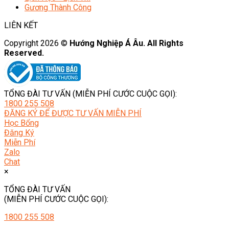
Gương Thành Công
LIÊN KẾT
Copyright 2026 ©
Hướng Nghiệp Á Âu. All Rights
Reserved.
TỔNG ĐÀI TƯ VẤN (MIỄN PHÍ CƯỚC CUỘC GỌI):
1800 255 508
ĐĂNG KÝ ĐỂ ĐƯỢC TƯ VẤN MIỄN PHÍ
Học Bổng
Đăng Ký
Miễn Phí
Zalo
Chat
×
TỔNG ĐÀI TƯ VẤN
(MIỄN PHÍ CƯỚC CUỘC GỌI):
1800 255 508