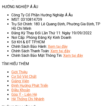
HƯỚNG NGHIỆP Á ÂU
Công Ty Cổ Phần Hướng Nghiệp Á Âu
MST: 0310814739
Trụ Sở Chính: 183 Lê Quang Định, Phường Gia Định, TP
Hồ Chí Minh
Đăng Ký Thay Đổi Lần Thứ 11: Ngày 19/09/2022
Nơi Cấp: Phòng Đăng Ký Kinh Doanh
Sở KH & ĐT TP.HCM
Chính Sách Bảo Hành:
Xem tại đây
Chính Sách Thanh Toán:
Xem tại đây
Chính Sách Bảo Mật Thông Tin:
Xem tại đây
TÌM HIỂU THÊM
Giới Thiệu
Cơ Sở Vật Chất
Giảng Viên
Định Hướng Phát Triển
Điều Khoản
Góp Ý - Liên Hệ
Hệ Thống Chi Nhánh