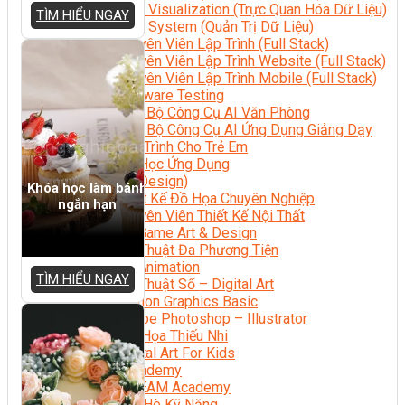
Data Visualization (Trực Quan Hóa Dữ Liệu)
TÌM HIỂU NGAY
Data System (Quản Trị Dữ Liệu)
Chuyên Viên Lập Trình (Full Stack)
Chuyên Viên Lập Trình Website (Full Stack)
Chuyên Viên Lập Trình Mobile (Full Stack)
Software Testing
Trọn Bộ Công Cụ AI Văn Phòng
Trọn Bộ Công Cụ AI Ứng Dụng Giảng Dạy
Lập Trình Cho Trẻ Em
Tin Học Ứng Dụng
Thiết Kế (Design)
Khóa học làm bánh
Thiết Kế Đồ Họa Chuyên Nghiệp
ngắn hạn
Chuyên Viên Thiết Kế Nội Thất
3D Game Art & Design
Mỹ Thuật Đa Phương Tiện
3D Animation
TÌM HIỂU NGAY
Mỹ Thuật Số – Digital Art
Motion Graphics Basic
Adobe Photoshop – Illustrator
Hội Họa Thiếu Nhi
Digital Art For Kids
Venus Academy
Sunny STEAM Academy
Trại Hè Kỹ Năng