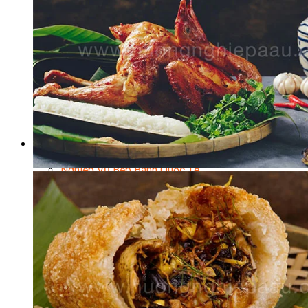
Chuyên Gia Cà Phê
Cà Phê Pha Máy
Loading...
Khởi Sự Kinh Doanh Cafe – Chuỗi Cafe
Bí Quyết Khởi Nghiệp Mô Hình Đồ Uống
Kinh Doanh Mô Hình Đồ Uống Thịnh Hành
Kinh Doanh Chuỗi Và Nhượng Quyền
Tiếng Anh Chuyên Ngành Pha Chế
Học Làm Kem
Học Pha Chế Trà Sữa
Chuyên Đề Pha Chế
Video Dạy Pha Chế
Làm Bánh
Nghiệp Vụ Bếp Trưởng Bếp Bánh
Nghiệp Vụ Bếp Bánh Quốc Tế
Nghiệp Vụ Quản Lý Bếp Bánh
Nghiệp Vụ Bánh Kem
Bánh Việt
Bánh Nhật
Bánh Mì Nâng Cao
Bánh Đài Loan
Bánh Ngắn Hạn
Bánh Kinh Doanh
Handmade Mini Cake
Master Class