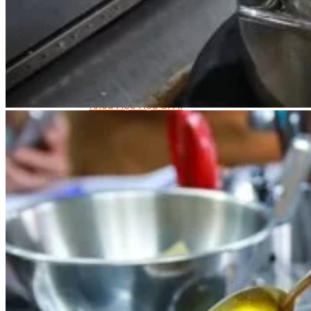
Trại Hè Hướng Nghiệp
Chuyên Đề Á Âu Kitchen For Kid & Teen
Chuyên Đề Kỹ Năng Sống
Khóa Học Nấu Ăn Cho Bé
Hội Họa Thiếu Nhi
Digital Art For Kids
Khóa Học Thiết Kế Truyện Tranh Ai
Khóa Học Họa Sĩ Ai
Khóa Học Biên Tập Video Với Ai
Mc Nhí
Kỳ Thủ Cờ Vua
Lập Trình Cho Trẻ Em
Robotic trẻ em
Piano Trẻ Em
Thanh Nhạc Trẻ Em
Sơ Cấp Cứu Cho Trẻ Em
Toán Tư Duy
Bếp Gia Đình
Trung Cấp CET
Kỹ Thuật Chế Biến Món Ăn
Kỹ Thuật Làm Bánh
Kỹ Thuật Pha Chế Đồ Uống
Quản Trị Khách Sạn