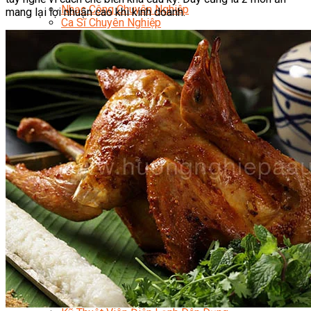
Nhạc Công Chuyên Nghiệp
mang lại lợi nhuận cao khi kinh doanh.
Ca Sĩ Chuyên Nghiệp
Học Đàn Violin
Học Violin Cover
Học Đàn Piano
Học Piano Đệm Hát
Học Piano Trẻ Em
Học Đàn Guitar
Học Guitar Đệm Hát
Học Electric Guitar (Guitar Điện)
Học Electric Guitar Cover
Học Keyboard
Học Đánh Trống Jazz
Học Thanh Nhạc
Học Thanh Nhạc Trẻ Em
Học Hát Hay Như Thần Tượng
Học K-POP Dance
Học Nhảy Hiện Đại
Chuyên Đề Tiktok Dance
Kỹ Thuật – Công Nghệ
Kỹ Thuật Viên Điện – Nước – Điện Lạnh Dân Dụng
Kỹ Thuật Viên Điện Lạnh Ô Tô
Kỹ Thuật Viên Điện – Điện Tử Ô Tô Cơ Bản