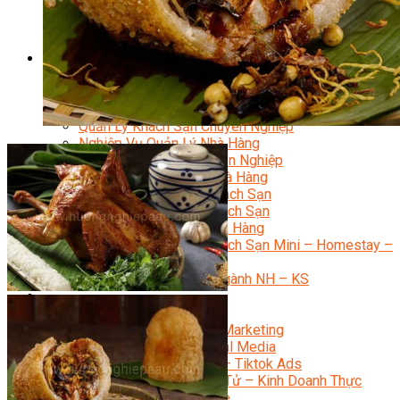
Bí Quyết Kinh Doanh Và Vận Hành Mô Hình Bánh
Chuyên Đề Bếp Bánh
Video Dạy Làm Bánh
Quản Trị NHKS
Quản Trị Nhà Hàng Khách Sạn Quốc Tế
Nghiệp Vụ Quản Lý NH-KS
Quản Lý Nhà Hàng Chuyên Nghiệp
Quản Lý Khách Sạn Chuyên Nghiệp
Nghiệp Vụ Quản Lý Nhà Hàng
Nghiệp Vụ Lễ Tân Chuyên Nghiệp
Giám Đốc Điều Hành Nhà Hàng
Tiếng Anh Nhà Hàng Khách Sạn
Khởi Sự Kinh Doanh Khách Sạn
Khởi Sự Kinh Doanh Nhà Hàng
Khởi Sự Kinh Doanh Khách Sạn Mini – Homestay –
AirBnB
Kiến Thức & Kỹ Năng Ngành NH – KS
Marketing
Digital Marketing
Giám Đốc Digital Marketing
Chuyên Viên Social Media
Tiktok Marketing – Tiktok Ads
Thương Mại Điện Tử – Kinh Doanh Thực
Chiến Trên Shopee