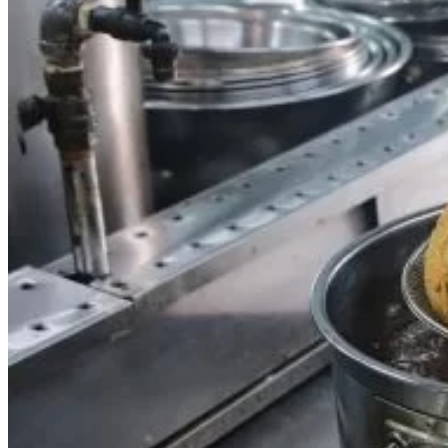
Data Visualization (Trực Quan Hóa Dữ Liệu)
Data System (Quản Trị Dữ Liệu)
Chuyên Viên Lập Trình (Full Stack)
Chuyên Viên Lập Trình Website (Full Stack)
Chuyên Viên Lập Trình Mobile (Full Stack)
Software Testing
Trọn Bộ Công Cụ AI Văn Phòng
Trọn Bộ Công Cụ AI Ứng Dụng Giảng Dạy
Lập Trình Cho Trẻ Em
Tin Học Ứng Dụng
Thiết Kế (Design)
Thiết Kế Đồ Họa Chuyên Nghiệp
Chuyên Viên Thiết Kế Nội Thất
3D Game Art & Design
Mỹ Thuật Đa Phương Tiện
3D Animation
Mỹ Thuật Số – Digital Art
Motion Graphics Basic
Adobe Photoshop – Illustrator
Hội Họa Thiếu Nhi
Digital Art For Kids
Venus Academy
Sunny STEAM Academy
Trại Hè Kỹ Năng