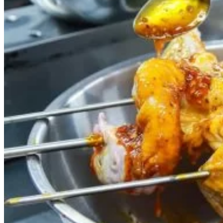
Quản Lý Kinh Doanh Nhà Hàng Và Dịch Vụ Ăn Uống
Hướng Dẫn Du Lịch
Quản Trị Lữ Hành
Marketing
Tạo Mẫu Và Chăm Sóc Sắc Đẹp
Truyền Thông Đa Phương Tiện
Công Nghệ Thông Tin
An Ninh Mạng
Thiết Kế Đồ Họa
Âm Nhạc
Điện Công Nghiệp Và Dân Dụng
Văn Hóa Phổ Thông
Nâng Cao Năng Lực Tiếng Anh – Chuẩn TOEIC
Tin Tức
HỌC BỔNG 2026
Học kỹ năng
Đào Tạo Nghề
Hoạt Động
Văn Hóa Ẩm Thực Việt Nam
Sự Kiện Hướng Nghiệp Á Âu
Siêu Thị ĐVP Market