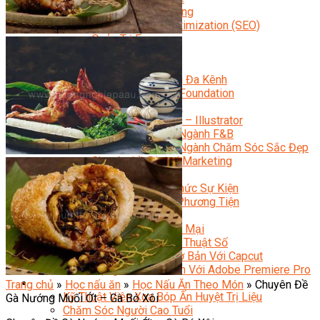
Facebook Marketing
Search Engine Optimization (SEO)
Quản Trị Fanpage
Facebook Ads
Google Ads
Content Marketing Đa Kênh
Digital Marketing Foundation
Bán Hàng Đa Kênh
Adobe Photoshop – Illustrator
Marketing Online Ngành F&B
Marketing Online Ngành Chăm Sóc Sắc Đẹp
Chuyên Đề Digital Marketing
Media Production
Chuyên Viên Tổ Chức Sự Kiện
Truyền Thông Đa Phương Tiện
Media Production
Nhiếp Ảnh Thương Mại
Sản Xuất Phim Kỹ Thuật Số
Biên Tập Video Cơ Bản Với Capcut
Dựng Phim Cơ Bản Với Adobe Premiere Pro
Sức Khỏe
Trang chủ
»
Học nấu ăn
»
Học Nấu Ăn Theo Món
»
Chuyên Đề
Kỹ Thuật Viên Xoa Bóp Ấn Huyệt Trị Liệu
Gà Nướng Muối Ớt – Gà Bó Xôi
Chăm Sóc Người Cao Tuổi