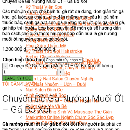
Chuyên Đề Gà Nướng Muối Ớt – Gà Bó Xôi
Sắc Đẹp
Kỹ Thuật Viên Spa
Các món ăn được chế biến từ gà rất đa dạng, đơn giản từ: gà
Quản Lý Spa
kho, gà luộc, gà chiên… cho đến những món cầu kì: gà hầm
Khởi Sự Kinh Doanh Spa và Salon
thuốc bắc, canh gà hạt sen, gà nướng muối ớt, gỏi gà, cà ri gà,
Kinh Doanh Chuỗi và Nhượng Quyền Spa, Salon
gà hấp trái bưởi… Lớp học chuyên đề món gà sẽ hướng dẫn
Chăm Sóc Và Điều Trị Da
bạn cách chế biến thêm hai món hấp dẫn nữa là gà nướng
Chuyên Viên Trang Điểm
muối ớt nguyên con và gà bó xôi.
Trang Điểm Cô Dâu
Phun Xăm Thẩm Mỹ
1,200,000
₫
–
1,500,000
₫
Kỹ Thuật Tạo Sợi Hairstroke
Barber Chuyên Nghiệp
Chọn hình thức học
Chọn lại
Kỹ Thuật Chải Bới Tóc Chuyên Nghiệp
Chuyên Đề Gà Nướng Muối Ớt – Gà Bó Xôi số lượng
Quản Lý Hair Salon Chuyên Nghiệp
Nối Mi Chuyên Nghiệp
ĐĂNG KÝ HỌC
Quản Lý Nail Salon Chuyên Nghiệp
TÔI CẦN TƯ VẤN
Kỹ Thuật Nhuộm – Uốn – Duỗi
Nail Salon Định Cư
Kinh Doanh Nail Box
Chuyên Đề Gà Nướng Muối Ớt
Train The Trainer – Chuyên Ngành Nail
Chăm Sóc Mẹ Và Bé
– Gà Bó Xôi
Gội Đầu Dưỡng Sinh Và Massage Thư Giãn
Marketing Online Ngành Chăm Sóc Sắc Đẹp
Chuyên Đề Chăm Sóc Sắc Đẹp
Gà nướng muối ớt
hay
gà bó xôi
đòi hỏi người nấu phải có
Âm Nhạc
tay nghề vì cách chế biến khá cầu kỳ. Đây cũng là 2 món ăn