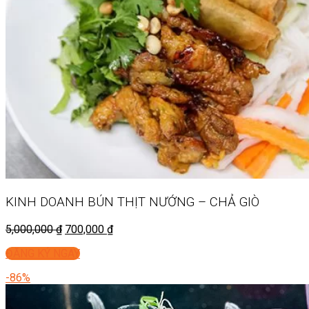
KINH DOANH
BÚN THỊT NƯỚNG – CHẢ GIÒ
5,000,000
₫
700,000
₫
ĐĂNG KÝ NGAY
-86%