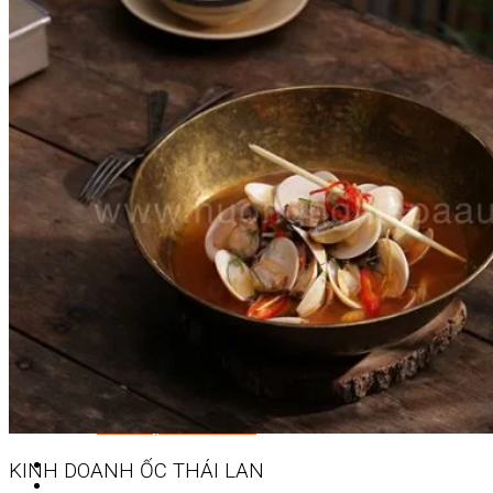
Quản Lý Kinh Doanh Nhà Hàng Và Dịch Vụ Ăn Uống
Hướng Dẫn Du Lịch
Quản Trị Lữ Hành
Marketing
Tạo Mẫu Và Chăm Sóc Sắc Đẹp
Truyền Thông Đa Phương Tiện
Công Nghệ Thông Tin
An Ninh Mạng
Thiết Kế Đồ Họa
Âm Nhạc
Điện Công Nghiệp Và Dân Dụng
Văn Hóa Phổ Thông
Nâng Cao Năng Lực Tiếng Anh – Chuẩn TOEIC
Tin Tức
HỌC BỔNG 2026
Học kỹ năng
Đào Tạo Nghề
Hoạt Động
Văn Hóa Ẩm Thực Việt Nam
Sự Kiện Hướng Nghiệp Á Âu
Siêu Thị ĐVP Market
KINH DOANH
ỐC THÁI LAN