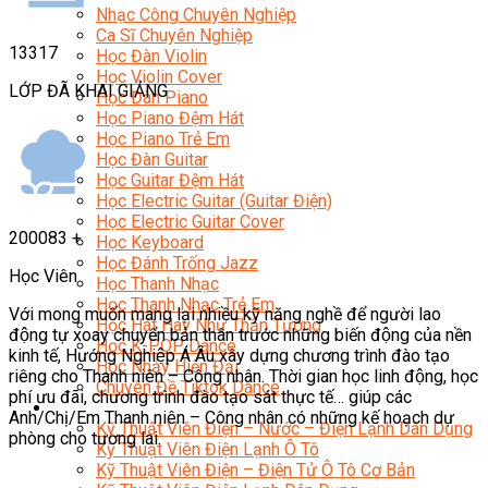
Nhạc Công Chuyên Nghiệp
Ca Sĩ Chuyên Nghiệp
13317
Học Đàn Violin
Học Violin Cover
LỚP ĐÃ KHAI GIẢNG
Học Đàn Piano
Học Piano Đệm Hát
Học Piano Trẻ Em
Học Đàn Guitar
Học Guitar Đệm Hát
Học Electric Guitar (Guitar Điện)
Học Electric Guitar Cover
200083
+
Học Keyboard
Học Đánh Trống Jazz
Học Viên
Học Thanh Nhạc
Học Thanh Nhạc Trẻ Em
Với mong muốn mang lại nhiều kỹ năng nghề để người lao
Học Hát Hay Như Thần Tượng
động tự xoay chuyển bản thân trước những biến động của nền
Học K-POP Dance
kinh tế, Hướng Nghiệp Á Âu xây dựng chương trình đào tạo
Học Nhảy Hiện Đại
riêng cho Thanh niên – Công nhân. Thời gian học linh động, học
Chuyên Đề Tiktok Dance
phí ưu đãi, chương trình đào tạo sát thực tế… giúp các
Kỹ Thuật – Công Nghệ
Anh/Chị/Em Thanh niên – Công nhân có những kế hoạch dự
Kỹ Thuật Viên Điện – Nước – Điện Lạnh Dân Dụng
phòng cho tương lai.
Kỹ Thuật Viên Điện Lạnh Ô Tô
Kỹ Thuật Viên Điện – Điện Tử Ô Tô Cơ Bản