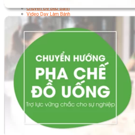
Bí Quyết Kinh Doanh Và Vận Hành Mô Hình Bánh
Chuyên Đề Bếp Bánh
Video Dạy Làm Bánh
Quản Trị NHKS
Quản Trị Nhà Hàng Khách Sạn Quốc Tế
Nghiệp Vụ Quản Lý NH-KS
Quản Lý Nhà Hàng Chuyên Nghiệp
Quản Lý Khách Sạn Chuyên Nghiệp
Nghiệp Vụ Quản Lý Nhà Hàng
Nghiệp Vụ Lễ Tân Chuyên Nghiệp
Giám Đốc Điều Hành Nhà Hàng
Tiếng Anh Nhà Hàng Khách Sạn
Khởi Sự Kinh Doanh Khách Sạn
Khởi Sự Kinh Doanh Nhà Hàng
Khởi Sự Kinh Doanh Khách Sạn Mini – Homestay –
AirBnB
Kiến Thức & Kỹ Năng Ngành NH – KS
Marketing
Digital Marketing
Giám Đốc Digital Marketing
Chuyên Viên Social Media
Tiktok Marketing – Tiktok Ads
Thương Mại Điện Tử – Kinh Doanh Thực
Chiến Trên Shopee