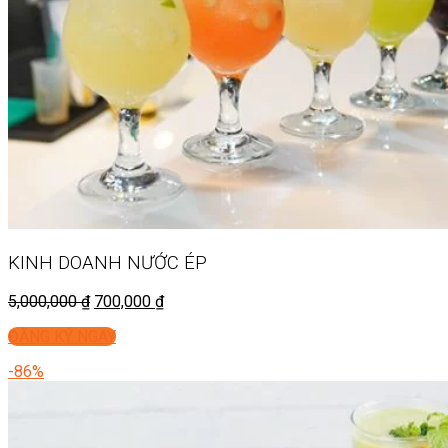
KINH DOANH
NƯỚC ÉP
5,000,000
₫
700,000
₫
ĐĂNG KÝ NGAY
-86%