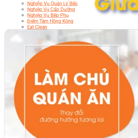
Nghiệp Vụ Quản Lý Bếp
Nghiệp Vụ Cấp Dưỡng
Nghiệp Vụ Bếp Phụ
Điểm Tâm Hồng Kông
Eat Clean
Food Stylist
Master Class
Bếp Gia Đình
Học Nấu Ăn Mở Quán
Chuyên Đề Bếp Nóng
Khởi Sự Kinh Doanh Ngành F&B
Khởi Sự Kinh Doanh Nhà Hàng
Bí Quyết Kinh Doanh và Vận Hành Mô Hình Ẩm
Thực
Video Dạy Nấu Ăn
Pha Chế
Nghiệp Vụ Bar Trưởng
Nghiệp Vụ Bartender Chuyên Nghiệp
Nghiệp Vụ Barista Chuyên Nghiệp
Nghiệp Vụ Flair Bartending Chuyên Nghiệp
Nghiệp Vụ Pha Chế Đặc Biệt
Nghiệp Vụ Pha Chế Tổng Hợp
Nghiệp Vụ Quản Lý Bar