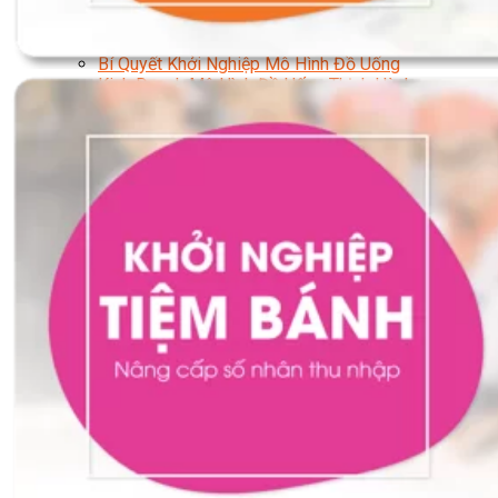
Chuyên Gia Cà Phê
Cà Phê Pha Máy
Khởi Sự Kinh Doanh Cafe – Chuỗi Cafe
Bí Quyết Khởi Nghiệp Mô Hình Đồ Uống
Kinh Doanh Mô Hình Đồ Uống Thịnh Hành
Kinh Doanh Chuỗi Và Nhượng Quyền
Tiếng Anh Chuyên Ngành Pha Chế
Học Làm Kem
Học Pha Chế Trà Sữa
Chuyên Đề Pha Chế
Video Dạy Pha Chế
Làm Bánh
Nghiệp Vụ Bếp Trưởng Bếp Bánh
Nghiệp Vụ Bếp Bánh Quốc Tế
Nghiệp Vụ Quản Lý Bếp Bánh
Nghiệp Vụ Bánh Kem
Bánh Việt
Bánh Nhật
Bánh Mì Nâng Cao
Bánh Đài Loan
Bánh Ngắn Hạn
Bánh Kinh Doanh
Handmade Mini Cake
Master Class