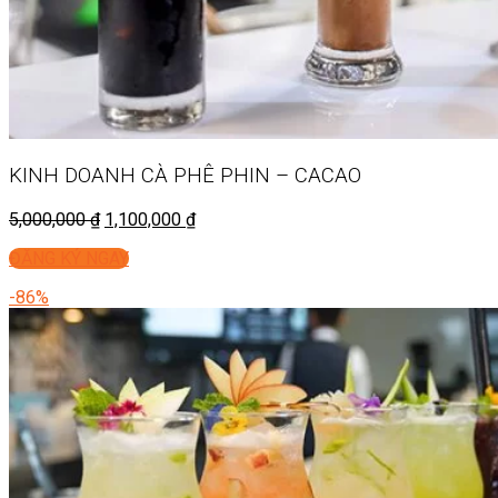
KINH DOANH
CÀ PHÊ PHIN – CACAO
5,000,000
₫
1,100,000
₫
ĐĂNG KÝ NGAY
-86%