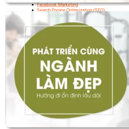
Facebook Marketing
Search Engine Optimization (SEO)
Quản Trị Fanpage
Facebook Ads
Google Ads
Content Marketing Đa Kênh
Digital Marketing Foundation
Bán Hàng Đa Kênh
Adobe Photoshop – Illustrator
Marketing Online Ngành F&B
Marketing Online Ngành Chăm Sóc Sắc Đẹp
Chuyên Đề Digital Marketing
Media Production
Chuyên Viên Tổ Chức Sự Kiện
Truyền Thông Đa Phương Tiện
Media Production
Nhiếp Ảnh Thương Mại
Sản Xuất Phim Kỹ Thuật Số
Biên Tập Video Cơ Bản Với Capcut
Dựng Phim Cơ Bản Với Adobe Premiere Pro
Sức Khỏe
Kỹ Thuật Viên Xoa Bóp Ấn Huyệt Trị Liệu
Chăm Sóc Người Cao Tuổi