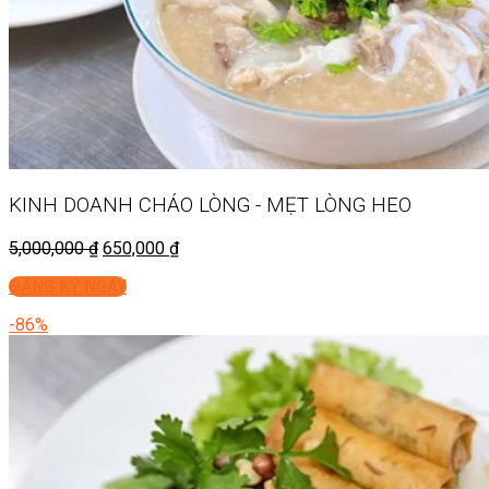
KINH DOANH
CHÁO LÒNG - MẸT LÒNG HEO
5,000,000
₫
650,000
₫
ĐĂNG KÝ NGAY
-86%