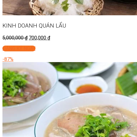
KINH DOANH
QUÁN LẨU
5,000,000
₫
700,000
₫
ĐĂNG KÝ NGAY
-87%