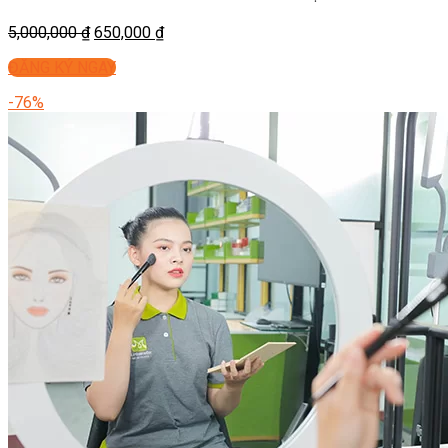
5,000,000
₫
650,000
₫
ĐĂNG KÝ NGAY
-76%