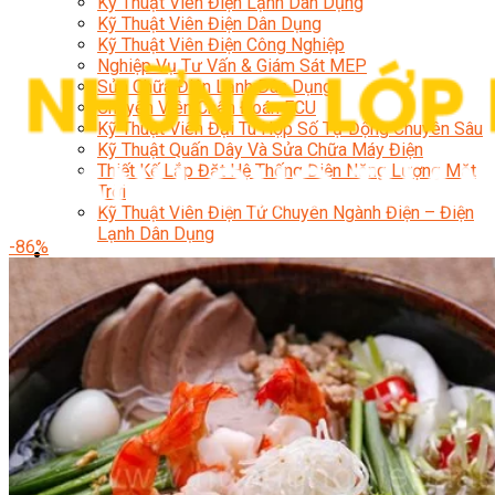
Kỹ Thuật Viên Điện Lạnh Dân Dụng
Kỹ Thuật Viên Điện Dân Dụng
Kỹ Thuật Viên Điện Công Nghiệp
Nghiệp Vụ Tư Vấn & Giám Sát MEP
Sửa Chữa Điện Lạnh Dân Dụng
Chuyên Viên Chẩn Đoán ECU
Kỹ Thuật Viên Đại Tu Hộp Số Tự Động Chuyên Sâu
Kỹ Thuật Quấn Dây Và Sửa Chữa Máy Điện
Thiết Kế Lắp Đặt Hệ Thống Điện Năng Lượng Mặt
Trời
Kỹ Thuật Viên Điện Tử Chuyên Ngành Điện – Điện
Lạnh Dân Dụng
-86%
Ngành Khác
Quản Trị & Phát Triển Doanh Nghiệp
Giám Đốc Nhân Sự Chuyên Nghiệp
Quản Lý Cấp Trung Chuyên Nghiệp
Công Nghệ Thông Tin
Chuyên Viên Quản Trị Vận Hành Hệ Thống
An Ninh Mạng (Network Security)
Chuyên Viên Quản Trị Hệ Thống Và An Ninh
Mạng
Quản Trị Hệ Thống Linux
Quản Trị Vận Hành Microsoft Azure
Data Analyst (Phân Tích Dữ Liệu)