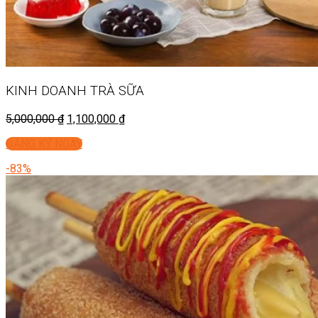
KINH DOANH
TRÀ SỮA
5,000,000
₫
1,100,000
₫
ĐĂNG KÝ NGAY
-83%