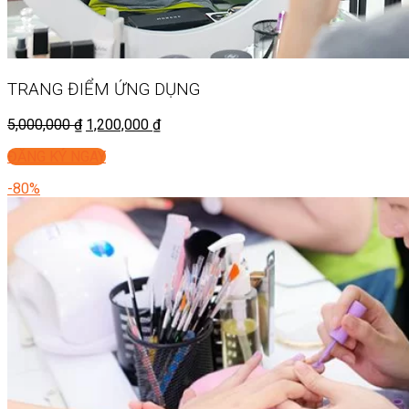
TRANG ĐIỂM
ỨNG DỤNG
5,000,000
₫
1,200,000
₫
ĐĂNG KÝ NGAY
-80%