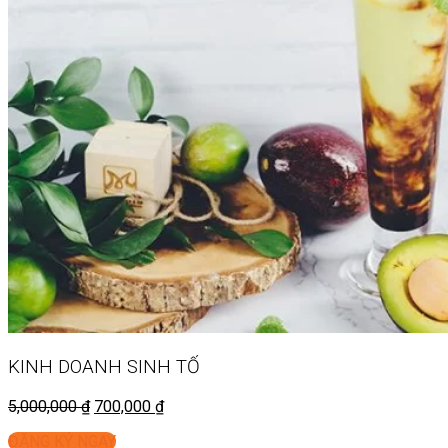
KINH DOANH
SINH TỐ
5,000,000
₫
700,000
₫
ĐĂNG KÝ NGAY