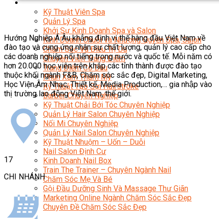
Sắc Đẹp
Kỹ Thuật Viên Spa
Quản Lý Spa
Khởi Sự Kinh Doanh Spa và Salon
Hướng Nghiệp Á Âu khẳng định vị thế hàng đầu Việt Nam về
Kinh Doanh Chuỗi và Nhượng Quyền Spa, Salon
đào tạo và cung ứng nhân sự chất lượng, quản lý cao cấp cho
Chăm Sóc Và Điều Trị Da
các doanh nghiệp nổi tiếng trong nước và quốc tế. Mỗi năm có
Chuyên Viên Trang Điểm
hơn 20.000 học viên trên khắp các tỉnh thành được đào tạo
Trang Điểm Cô Dâu
thuộc khối ngành F&B, Chăm sóc sắc đẹp, Digital Marketing,
Phun Xăm Thẩm Mỹ
Học Viện Âm Nhạc, Thiết kế, Media Production,… gia nhập vào
Kỹ Thuật Tạo Sợi Hairstroke
thị trường lao động Việt Nam, thế giới.
Barber Chuyên Nghiệp
Kỹ Thuật Chải Bới Tóc Chuyên Nghiệp
Quản Lý Hair Salon Chuyên Nghiệp
Nối Mi Chuyên Nghiệp
Quản Lý Nail Salon Chuyên Nghiệp
Kỹ Thuật Nhuộm – Uốn – Duỗi
Nail Salon Định Cư
17
Kinh Doanh Nail Box
Train The Trainer – Chuyên Ngành Nail
CHI NHÁNH
Chăm Sóc Mẹ Và Bé
Gội Đầu Dưỡng Sinh Và Massage Thư Giãn
Marketing Online Ngành Chăm Sóc Sắc Đẹp
Chuyên Đề Chăm Sóc Sắc Đẹp
Âm Nhạc