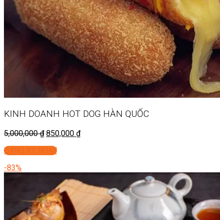
KINH DOANH
HOT DOG HÀN QUỐC
5,000,000
₫
850,000
₫
ĐĂNG KÝ NGAY
-83%