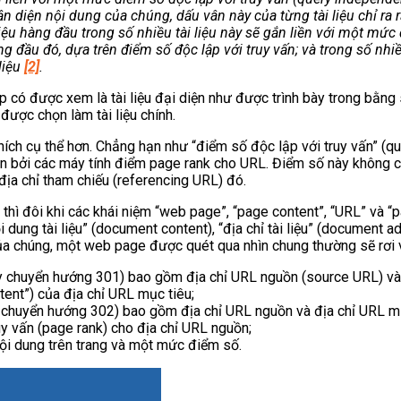
hận diện nội dung của chúng, dấu vân này của từng tài liệu chỉ ra
 liệu hàng đầu trong số nhiều tài liệu này sẽ gắn liền với một mức 
ầu đó, dựa trên điểm số độc lập với truy vấn; và trong số nhiều tà
liệu
[2]
.
p có được xem là tài liệu đại diện như được trình bày trong bằng 
được chọn làm tài liệu chính.
thích cụ thể hơn. Chẳng hạn như “điểm số độc lập với truy vấn” (q
oán bởi các máy tính điểm page rank cho URL. Điểm số này không c
địa chỉ tham chiếu (referencing URL) đó.
thì đôi khi các khái niệm “web page”, “page content”, “URL” và 
i dung tài liệu” (document content), “địa chỉ tài liệu” (document 
của chúng, một web page được quét qua nhìn chung thường sẽ rơi 
y chuyển hướng 301) bao gồm địa chỉ URL nguồn (source URL) và đ
ent”) của địa chỉ URL mục tiêu;
 chuyển hướng 302) bao gồm địa chỉ URL nguồn và địa chỉ URL mụ
y vấn (page rank) cho địa chỉ URL nguồn;
ội dung trên trang và một mức điểm số.