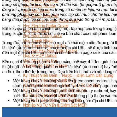
Học Piano Đệm Hát
trong số nhiều tài liệu đều có một dấu vân (fingerprint) giúp n
Học Piano Trẻ Em
đáng kể với mỗi tài liệu khác trong số nhiều tài liệu, và một tài
Học Đàn Guitar
phương pháp này còn bao gồm việc lập chỉ mục cho tài liệu hàng đ
Học Guitar Đệm Hát
hàng đầu được lập chỉ mục đó được đưa vào trong chỉ mục tài 
Học Electric Guitar (Guitar Điện)
Học Electric Guitar Cover
Bất kể việc phiên bản chính trong một tập hợp các trang trùng lặ
Học Keyboard
trọng là cần hiểu rõ được cơ chế và bản chất của một phiên bản 
Học Đánh Trống Jazz
Học Thanh Nhạc
Trong đoạn trích lớn ở trên, có một số khái niệm cần được giải 
Học Thanh Nhạc Trẻ Em
tài liệu” (document score) cho mỗi địa chỉ URL, sẽ được tính t
Học Hát Hay Như Thần Tượng
đến một địa chỉ URL cụ thể, mà còn dựa trên page rank của các 
Học K-POP Dance
Học Nhảy Hiện Đại
Bên cạnh đó, trong phạm vi bằng sáng chế này, để đơn giản hóa 
Chuyên Đề Tiktok Dance
thuật ngữ có tính tổng quát hơn như “tài liệu” (document) hay “nộ
Kỹ Thuật – Công Nghệ
score), theo thứ tự tương ứng. Dựa trên hình thức và nội dung 
Kỹ Thuật Viên Điện – Nước – Điện Lạnh Dân Dụng
Kỹ Thuật Viên Điện Lạnh Ô Tô
Một trang chuyển hướng vĩnh viễn (permanent redirect, ha
Kỹ Thuật Viên Điện – Điện Tử Ô Tô Cơ Bản
nhưng không chứa nội dung (ở đây được hiểu là “page cont
Kỹ Thuật Viên Điện Lạnh Dân Dụng
Một trang chuyển hướng tạm thời (temporary redirect, hay
Kỹ Thuật Viên Điện Dân Dụng
chỉ URL mục tiêu, và một số điểm không phụ thuộc vào tru
Kỹ Thuật Viên Điện Công Nghiệp
Một trang web page thông thường bao gồm địa chỉ URL, n
Nghiệp Vụ Tư Vấn & Giám Sát MEP
Sửa Chữa Điện Lạnh Dân Dụng
Chuyên Viên Chẩn Đoán ECU