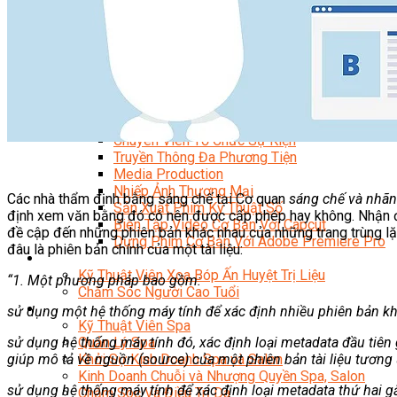
Content Marketing Đa Kênh
Digital Marketing Foundation
Bán Hàng Đa Kênh
Adobe Photoshop – Illustrator
Marketing Online Ngành F&B
Marketing Online Ngành Chăm Sóc Sắc Đẹp
Chuyên Đề Digital Marketing
Media Production
Chuyên Viên Tổ Chức Sự Kiện
Truyền Thông Đa Phương Tiện
Media Production
Nhiếp Ảnh Thương Mại
Các nhà thẩm định bằng sáng chế tại Cơ quan
sáng chế và nhãn
Sản Xuất Phim Kỹ Thuật Số
định xem văn bằng đó có nên được cấp phép hay không. Nhận địn
Biên Tập Video Cơ Bản Với Capcut
đề cập đến những phiên bản khác nhau của những trang trùng lặp
Dựng Phim Cơ Bản Với Adobe Premiere Pro
đâu là phiên bản chính của một tài liệu:
Sức Khỏe
Kỹ Thuật Viên Xoa Bóp Ấn Huyệt Trị Liệu
“1. Một phương pháp bao gồm:
Chăm Sóc Người Cao Tuổi
Sắc Đẹp
sử dụng một hệ thống máy tính để xác định nhiều phiên bản khá
Kỹ Thuật Viên Spa
sử dụng hệ thống máy tính đó, xác định loại metadata đầu tiên g
Quản Lý Spa
giúp mô tả về nguồn (source) của một phiên bản tài liệu tương
Khởi Sự Kinh Doanh Spa và Salon
Kinh Doanh Chuỗi và Nhượng Quyền Spa, Salon
sử dụng hệ thống máy tính để xác định loại metadata thứ hai gắn
Chăm Sóc Và Điều Trị Da