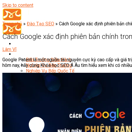
Skip to content
Trang chủ
»
Đào Tạo SEO
»
Cách Google xác định phiên bản chí
Cách Google xác định phiên bản chính tron
Lâm Vĩ
Đầu Bếp
Google Patent là một nguồn tài nguyên cực kỳ cao cấp và giá t
Bếp Trưởng Điều Hành
hôm nay, hãy cùng Khóa học SEO Á Âu tìm hiểu xem khi có nhiều n
Nghiệp Vụ Bếp Trưởng
Nghiệp Vụ Bếp Quốc Tế
Nghiệp Vụ Bếp Trưởng Bếp Việt
Nghiệp Vụ Bếp Trưởng Bếp Âu
Nghiệp Vụ Bếp Trưởng Bếp Á
Nghiệp Vụ Bếp Trưởng Bếp Nhật
Nghiệp Vụ Bếp Trưởng Bếp Hoa
Nghiệp Vụ Bếp Hàn
Nghiệp Vụ Bếp Thái
Nghiệp Vụ Bếp Chay
Nghiệp Vụ Quản Lý Bếp
Nghiệp Vụ Cấp Dưỡng