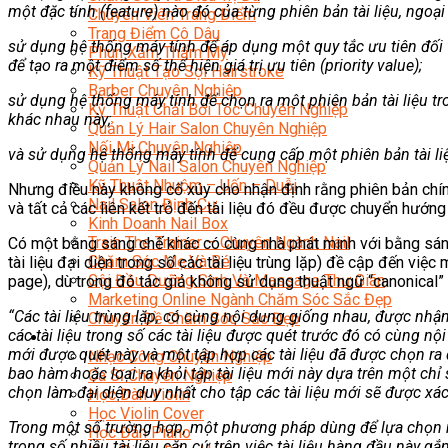
một đặc tính (feature) nào đó của từng phiên bản tài liệu, ngoạ
Chuyên Viên Trang Điểm
Trang Điểm Cô Dâu
sử dụng hệ thống máy tính để áp dụng một quy tắc ưu tiên đối vớ
Phun Xăm Thẩm Mỹ
để tạo ra một điểm số thể hiện giá trị ưu tiên (priority value);
Kỹ Thuật Tạo Sợi Hairstroke
Barber Chuyên Nghiệp
sử dụng hệ thống máy tính để chọn ra một phiên bản tài liệu tron
Kỹ Thuật Chải Bới Tóc Chuyên Nghiệp
khác nhau này;
Quản Lý Hair Salon Chuyên Nghiệp
Nối Mi Chuyên Nghiệp
và sử dụng hệ thống máy tính để cung cấp một phiên bản tài liệ
Quản Lý Nail Salon Chuyên Nghiệp
Kỹ Thuật Nhuộm – Uốn – Duỗi
Nhưng điều này không cổ xúy cho nhận định rằng phiên bản chính 
Nail Salon Định Cư
và tất cả các liên kết trỏ đến tài liệu đó đều được chuyển hướng
Kinh Doanh Nail Box
Train The Trainer – Chuyên Ngành Nail
Có một bằng sáng chế khác có cùng nhà phát minh với bằng sán
Chăm Sóc Mẹ Và Bé
tài liệu đại diện trong số các tài liệu trùng lặp) đề cập đến vi
Gội Đầu Dưỡng Sinh Và Massage Thư Giãn
page), dù trong đó tác giả không sử dụng thuật ngữ “canonical” 
Marketing Online Ngành Chăm Sóc Sắc Đẹp
“Các tài liệu trùng lặp, có cùng nội dung giống nhau, được nhận
Chuyên Đề Chăm Sóc Sắc Đẹp
các tài liệu trong số các tài liệu được quét trước đó có cùng nộ
Âm Nhạc
mới được quét này và một tập hợp các tài liệu đã được chọn ra 
Nhạc Công Chuyên Nghiệp
bao hàm hoặc loại ra khỏi tập tài liệu mới này dựa trên một chỉ 
Ca Sĩ Chuyên Nghiệp
chọn làm đại diện duy nhất cho tập các tài liệu mới sẽ được xá
Học Đàn Violin
Học Violin Cover
Trong một số trường hợp, một phương pháp dùng để lựa chọn một 
Học Đàn Piano
trong số nhiều tài liệu căn cứ trên việc tài liệu hàng đầu này g