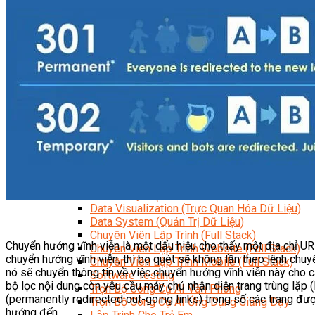
Kỹ Thuật Viên Đại Tu Hộp Số Tự Động Chuyên Sâu
Kỹ Thuật Quấn Dây Và Sửa Chữa Máy Điện
Thiết Kế Lắp Đặt Hệ Thống Điện Năng Lượng Mặt Tr
Kỹ Thuật Viên Điện Tử Chuyên Ngành Điện – Điện 
Ngành Khác
Quản Trị & Phát Triển Doanh Nghiệp
Giám Đốc Nhân Sự Chuyên Nghiệp
Quản Lý Cấp Trung Chuyên Nghiệp
Công Nghệ Thông Tin
Chuyên Viên Quản Trị Vận Hành Hệ Thống
An Ninh Mạng (Network Security)
Chuyên Viên Quản Trị Hệ Thống Và An Ninh M
Quản Trị Hệ Thống Linux
Quản Trị Vận Hành Microsoft Azure
Data Analyst (Phân Tích Dữ Liệu)
Data Visualization (Trực Quan Hóa Dữ Liệu)
Data System (Quản Trị Dữ Liệu)
Chuyên Viên Lập Trình (Full Stack)
Chuyển hướng vĩnh viễn là một dấu hiệu cho thấy một địa chỉ U
Chuyên Viên Lập Trình Website (Full Stack)
chuyển hướng vĩnh viễn, thì bọ quét sẽ không lần theo lệnh chuy
Chuyên Viên Lập Trình Mobile (Full Stack)
nó sẽ chuyển thông tin về việc chuyển hướng vĩnh viễn này cho cá
Software Testing
bộ lọc nội dung còn yêu cầu máy chủ nhận diện trang trùng lặp 
Trọn Bộ Công Cụ AI Văn Phòng
(permanently redirected out-going links) trong số các trang đư
Trọn Bộ Công Cụ AI Ứng Dụng Giảng Dạy
hướng đến.