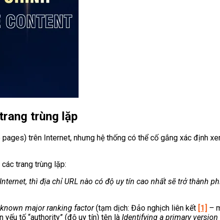
trang trùng lặp
e pages) trên Internet, nhưng hệ thống có thể cố gắng xác định x
các trang trùng lặp:
nternet, thì địa chỉ URL nào có độ uy tín cao nhất sẽ trở thành p
t known major ranking factor
(tạm dịch: Đảo nghịch liên kết
[1]
– m
yếu tố “authority” (độ uy tín) tên là
Identifying a primary versio