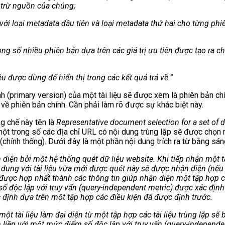
i trừ nguồn của chúng;
i loại metadata đầu tiên và loại metadata thứ hai cho từng phiên
g số nhiều phiên bản dựa trên các giá trị ưu tiên được tạo ra cho
u được dùng để hiển thị trong các kết quả trả về.”
(primary version) của một tài liệu sẽ được xem là phiên bản chín
 về phiên bản chính. Cần phải làm rõ được sự khác biệt này.
g chế này tên là
Representative document selection for a set of 
ệc một trong số các địa chỉ URL có nội dung trùng lặp sẽ được chọn
(chính thống). Dưới đây là một phần nội dung trích ra từ bằng sán
 diện bởi một hệ thống quét dữ liệu website. Khi tiếp nhận một t
i dung với tài liệu vừa mới được quét này sẽ được nhận diện (nếu 
được hợp nhất thành các thông tin giúp nhận diện một tập hợp các
số độc lập với truy vấn (query-independent metric) được xác định 
c định dựa trên một tập hợp các điều kiện đã được định trước.
tài liệu làm đại diện từ một tập hợp các tài liệu trùng lặp sẽ 
ắn liền với một mức điểm số độc lập với truy vấn (query-independe