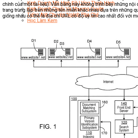
Kinh Doanh Mô Hình Đồ Uống Thịnh Hành
chính của một tài liệu). Văn bằng này không trình bày những nội
Kinh Doanh Chuỗi Và Nhượng Quyền
trang trùng lặp trên những tên miền khác nhau dựa trên những quy
Tiếng Anh Chuyên Ngành Pha Chế
giống nhau có thể là địa chỉ URL có độ uy tín cao nhất đối với một
Học Làm Kem
Học Pha Chế Trà Sữa
Chuyên Đề Pha Chế
Video Dạy Pha Chế
Làm Bánh
Nghiệp Vụ Bếp Trưởng Bếp Bánh
Nghiệp Vụ Bếp Bánh Quốc Tế
Nghiệp Vụ Quản Lý Bếp Bánh
Nghiệp Vụ Bánh Kem
Bánh Việt
Bánh Nhật
Bánh Mì Nâng Cao
Bánh Đài Loan
Bánh Ngắn Hạn
Bánh Kinh Doanh
Handmade Mini Cake
Master Class
Bí Quyết Kinh Doanh Và Vận Hành Mô Hình Bánh
Chuyên Đề Bếp Bánh
Video Dạy Làm Bánh
Quản Trị NHKS