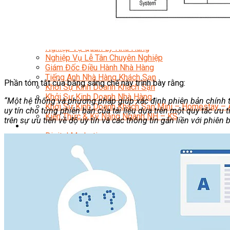
Quản Trị Nhà Hàng Khách Sạn Quốc Tế
Nghiệp Vụ Quản Lý NH-KS
Quản Lý Nhà Hàng Chuyên Nghiệp
Quản Lý Khách Sạn Chuyên Nghiệp
Nghiệp Vụ Quản Lý Nhà Hàng
Nghiệp Vụ Lễ Tân Chuyên Nghiệp
Giám Đốc Điều Hành Nhà Hàng
Tiếng Anh Nhà Hàng Khách Sạn
Phần tóm tắt của bằng sáng chế này trình bày rằng:
Khởi Sự Kinh Doanh Khách Sạn
Khởi Sự Kinh Doanh Nhà Hàng
“Một hệ thống và phương pháp giúp xác định phiên bản chính t
Khởi Sự Kinh Doanh Khách Sạn Mini – Homestay – 
uy tín cho từng phiên bản của tài liệu dựa trên một quy tắc ưu t
Kiến Thức & Kỹ Năng Ngành NH – KS
trên sự ưu tiên về độ uy tín và các thông tin gắn liền với phiên bả
Marketing
Digital Marketing
Giám Đốc Digital Marketing
Chuyên Viên Social Media
Tiktok Marketing – Tiktok Ads
Thương Mại Điện Tử – Kinh Doanh Thực Chiến
Facebook Marketing
Search Engine Optimization (SEO)
Quản Trị Fanpage
Facebook Ads
Google Ads