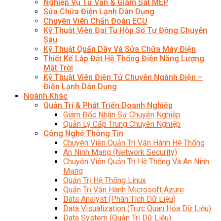
Nghiệp Vụ Tư Vấn & Giám Sát MEP
Sửa Chữa Điện Lạnh Dân Dụng
Chuyên Viên Chẩn Đoán ECU
Kỹ Thuật Viên Đại Tu Hộp Số Tự Động Chuyên
Sâu
Kỹ Thuật Quấn Dây Và Sửa Chữa Máy Điện
Thiết Kế Lắp Đặt Hệ Thống Điện Năng Lượng
Mặt Trời
Kỹ Thuật Viên Điện Tử Chuyên Ngành Điện –
Điện Lạnh Dân Dụng
Ngành Khác
Quản Trị & Phát Triển Doanh Nghiệp
Giám Đốc Nhân Sự Chuyên Nghiệp
Quản Lý Cấp Trung Chuyên Nghiệp
Công Nghệ Thông Tin
Chuyên Viên Quản Trị Vận Hành Hệ Thống
An Ninh Mạng (Network Security)
Chuyên Viên Quản Trị Hệ Thống Và An Ninh
Mạng
Quản Trị Hệ Thống Linux
Quản Trị Vận Hành Microsoft Azure
Data Analyst (Phân Tích Dữ Liệu)
Data Visualization (Trực Quan Hóa Dữ Liệu)
Data System (Quản Trị Dữ Liệu)