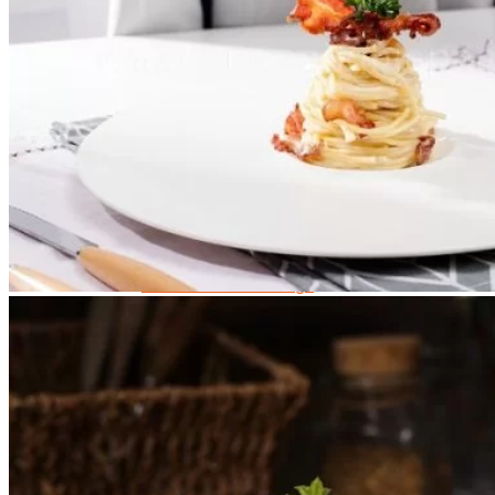
Data Visualization (Trực Quan Hóa Dữ Liệu)
Data System (Quản Trị Dữ Liệu)
Chuyên Viên Lập Trình (Full Stack)
Chuyên Viên Lập Trình Website (Full Stack)
Chuyên Viên Lập Trình Mobile (Full Stack)
Software Testing
Trọn Bộ Công Cụ AI Văn Phòng
Trọn Bộ Công Cụ AI Ứng Dụng Giảng Dạy
Lập Trình Cho Trẻ Em
Tin Học Ứng Dụng
Thiết Kế (Design)
Thiết Kế Đồ Họa Chuyên Nghiệp
Chuyên Viên Thiết Kế Nội Thất
3D Game Art & Design
Mỹ Thuật Đa Phương Tiện
3D Animation
Mỹ Thuật Số – Digital Art
Motion Graphics Basic
Adobe Photoshop – Illustrator
Hội Họa Thiếu Nhi
Digital Art For Kids
Venus Academy
Sunny STEAM Academy
Trại Hè Kỹ Năng