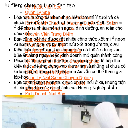
Sắc Đẹp
Ưu điểm chương trình đào tạo
Kỹ Thuật Viên Spa
Quản Lý Spa
Lớp học hướng dẫn bạn thực hiện làm mì Ý tươi và cả
Khởi Sự Kinh Doanh Spa và Salon
chế biến mì Ý khô. Từ đó, bạn sẽ hiểu hơn về thế giới mì
Kinh Doanh Chuỗi và Nhượng Quyền Spa, Salon
Ý để cho ra nhiều món ăn ngon, dinh dưỡng, an toàn cho
Chăm Sóc Và Điều Trị Da
sức khỏe.
Chuyên Viên Trang Điểm
Bạn cũng sẽ học được rất nhiều công thức xốt mì Ý ngon
Trang Điểm Cô Dâu
và nắm vững được kỹ thuật nấu xốt trong ẩm thực Âu.
Phun Xăm Thẩm Mỹ
Kiến thức học được, bạn hoàn toàn có thể áp dụng vào
Kỹ Thuật Tạo Sợi Hairstroke
bữa ăn hàng ngày hoặc kinh doanh mở quán thành công.
Barber Chuyên Nghiệp
Phương pháp giảng dạy khoa học giúp bạn dễ tiếp thu
Kỹ Thuật Chải Bới Tóc Chuyên Nghiệp
kiến thức, dễ ứng dụng vào thực tiễn và những ai chưa có
Quản Lý Hair Salon Chuyên Nghiệp
kinh nghiệm trong chế biến món Âu vẫn có thể tham gia
Nối Mi Chuyên Nghiệp
lớp học.
Quản Lý Nail Salon Chuyên Nghiệp
Bạn có thể chọn hình thức học online nếu ở xa, không tiện
Kỹ Thuật Nhuộm – Uốn – Duỗi
di chuyển đến các chi nhánh của Hướng Nghiệp Á Âu.
Nail Salon Định Cư
Kinh Doanh Nail Box
Train The Trainer – Chuyên Ngành Nail
Chăm Sóc Mẹ Và Bé
Gội Đầu Dưỡng Sinh Và Massage Thư Giãn
Marketing Online Ngành Chăm Sóc Sắc Đẹp
Chuyên Đề Chăm Sóc Sắc Đẹp
Âm Nhạc