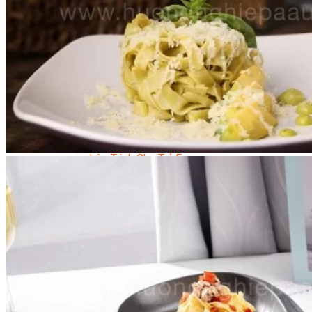
Trại Hè Hướng Nghiệp
Chuyên Đề Á Âu Kitchen For Kid & Teen
Chuyên Đề Kỹ Năng Sống
Khóa Học Nấu Ăn Cho Bé
Hội Họa Thiếu Nhi
Digital Art For Kids
Khóa Học Thiết Kế Truyện Tranh Ai
Khóa Học Họa Sĩ Ai
Khóa Học Biên Tập Video Với Ai
Mc Nhí
Kỳ Thủ Cờ Vua
Lập Trình Cho Trẻ Em
Robotic trẻ em
Piano Trẻ Em
Thanh Nhạc Trẻ Em
Sơ Cấp Cứu Cho Trẻ Em
Toán Tư Duy
Bếp Gia Đình
Trung Cấp CET
Kỹ Thuật Chế Biến Món Ăn
Kỹ Thuật Làm Bánh
Kỹ Thuật Pha Chế Đồ Uống
Quản Trị Khách Sạn