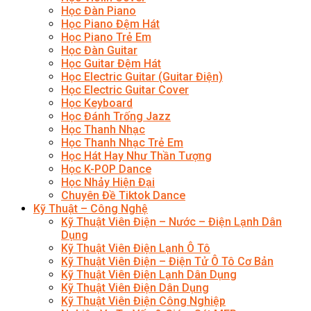
Học Đàn Piano
Học Piano Đệm Hát
Học Piano Trẻ Em
Học Đàn Guitar
Học Guitar Đệm Hát
Học Electric Guitar (Guitar Điện)
Học Electric Guitar Cover
Học Keyboard
Học Đánh Trống Jazz
Học Thanh Nhạc
Học Thanh Nhạc Trẻ Em
Học Hát Hay Như Thần Tượng
Học K-POP Dance
Học Nhảy Hiện Đại
Chuyên Đề Tiktok Dance
Kỹ Thuật – Công Nghệ
Kỹ Thuật Viên Điện – Nước – Điện Lạnh Dân
Dụng
Kỹ Thuật Viên Điện Lạnh Ô Tô
Kỹ Thuật Viên Điện – Điện Tử Ô Tô Cơ Bản
Kỹ Thuật Viên Điện Lạnh Dân Dụng
Kỹ Thuật Viên Điện Dân Dụng
Kỹ Thuật Viên Điện Công Nghiệp