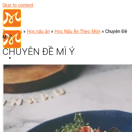
Skip to content
Trang chủ
»
Học nấu ăn
»
Học Nấu Ăn Theo Món
»
Chuyên Đề
Mì Ý
CHUYÊN ĐỀ MÌ Ý
Đầu Bếp
Bếp Trưởng Điều Hành
Nghiệp Vụ Bếp Trưởng
Nghiệp Vụ Bếp Quốc Tế
Nghiệp Vụ Bếp Trưởng Bếp Việt
Nghiệp Vụ Bếp Trưởng Bếp Âu
Nghiệp Vụ Bếp Trưởng Bếp Á
Nghiệp Vụ Bếp Trưởng Bếp Nhật
Nghiệp Vụ Bếp Trưởng Bếp Hoa
Nghiệp Vụ Bếp Hàn
Nghiệp Vụ Bếp Thái
Nghiệp Vụ Bếp Chay