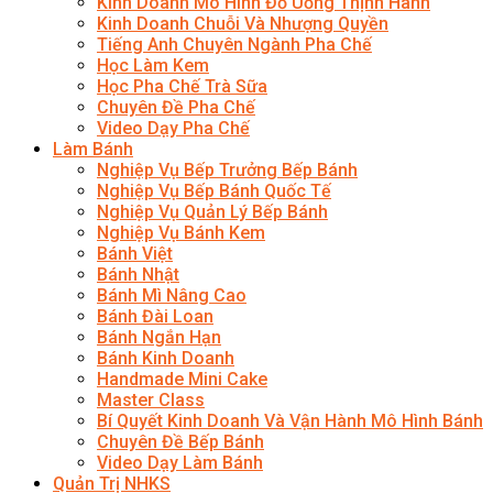
Kinh Doanh Mô Hình Đồ Uống Thịnh Hành
Kinh Doanh Chuỗi Và Nhượng Quyền
Tiếng Anh Chuyên Ngành Pha Chế
Học Làm Kem
Học Pha Chế Trà Sữa
Chuyên Đề Pha Chế
Video Dạy Pha Chế
Làm Bánh
Nghiệp Vụ Bếp Trưởng Bếp Bánh
Nghiệp Vụ Bếp Bánh Quốc Tế
Nghiệp Vụ Quản Lý Bếp Bánh
Nghiệp Vụ Bánh Kem
Bánh Việt
Bánh Nhật
Bánh Mì Nâng Cao
Bánh Đài Loan
Bánh Ngắn Hạn
Bánh Kinh Doanh
Handmade Mini Cake
Master Class
Bí Quyết Kinh Doanh Và Vận Hành Mô Hình Bánh
Chuyên Đề Bếp Bánh
Video Dạy Làm Bánh
Quản Trị NHKS