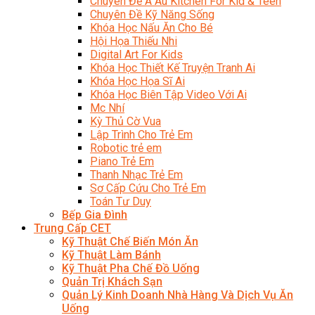
Chuyên Đề Á Âu Kitchen For Kid & Teen
Chuyên Đề Kỹ Năng Sống
Khóa Học Nấu Ăn Cho Bé
Hội Họa Thiếu Nhi
Digital Art For Kids
Khóa Học Thiết Kế Truyện Tranh Ai
Khóa Học Họa Sĩ Ai
Khóa Học Biên Tập Video Với Ai
Mc Nhí
Kỳ Thủ Cờ Vua
Lập Trình Cho Trẻ Em
Robotic trẻ em
Piano Trẻ Em
Thanh Nhạc Trẻ Em
Sơ Cấp Cứu Cho Trẻ Em
Toán Tư Duy
Bếp Gia Đình
Trung Cấp CET
Kỹ Thuật Chế Biến Món Ăn
Kỹ Thuật Làm Bánh
Kỹ Thuật Pha Chế Đồ Uống
Quản Trị Khách Sạn
Quản Lý Kinh Doanh Nhà Hàng Và Dịch Vụ Ăn
Uống