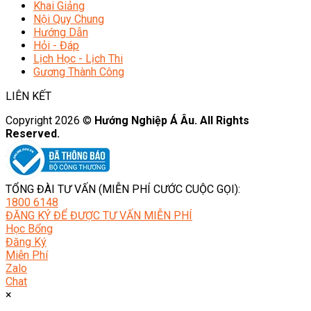
Khai Giảng
Nội Quy Chung
Hướng Dẫn
Hỏi - Đáp
Lịch Học - Lịch Thi
Gương Thành Công
LIÊN KẾT
Copyright 2026 ©
Hướng Nghiệp Á Âu. All Rights
Reserved.
TỔNG ĐÀI TƯ VẤN (MIỄN PHÍ CƯỚC CUỘC GỌI):
1800 6148
ĐĂNG KÝ ĐỂ ĐƯỢC TƯ VẤN MIỄN PHÍ
Học Bổng
Đăng Ký
Miễn Phí
Zalo
Chat
×