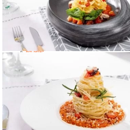
Quản Lý Kinh Doanh Nhà Hàng Và Dịch Vụ Ăn Uống
Hướng Dẫn Du Lịch
Quản Trị Lữ Hành
Marketing
Tạo Mẫu Và Chăm Sóc Sắc Đẹp
Truyền Thông Đa Phương Tiện
Công Nghệ Thông Tin
An Ninh Mạng
Thiết Kế Đồ Họa
Âm Nhạc
Điện Công Nghiệp Và Dân Dụng
Văn Hóa Phổ Thông
Nâng Cao Năng Lực Tiếng Anh – Chuẩn TOEIC
Tin Tức
HỌC BỔNG 2026
Học kỹ năng
Đào Tạo Nghề
Hoạt Động
Văn Hóa Ẩm Thực Việt Nam
Sự Kiện Hướng Nghiệp Á Âu
Siêu Thị ĐVP Market