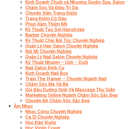
Kinh Doanh Chuỗi và Nhượng Quyền Spa, Salon
Chăm Sóc Và Điều Trị Da
Chuyên Viên Trang Điểm
Trang Điểm Cô Dâu
Phun Xăm Thẩm Mỹ
Kỹ Thuật Tạo Sợi Hairstroke
Barber Chuyên Nghiệp
Kỹ Thuật Chải Bới Tóc Chuyên Nghiệp
Quản Lý Hair Salon Chuyên Nghiệp
Nối Mi Chuyên Nghiệp
Quản Lý Nail Salon Chuyên Nghiệp
Kỹ Thuật Nhuộm – Uốn – Duỗi
Nail Salon Định Cư
Kinh Doanh Nail Box
Train The Trainer – Chuyên Ngành Nail
Chăm Sóc Mẹ Và Bé
Gội Đầu Dưỡng Sinh Và Massage Thư Giãn
Marketing Online Ngành Chăm Sóc Sắc Đẹp
Chuyên Đề Chăm Sóc Sắc Đẹp
Âm Nhạc
Nhạc Công Chuyên Nghiệp
Ca Sĩ Chuyên Nghiệp
Học Đàn Violin
Học Violin Cover