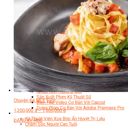
Facebook Marketing
Search Engine Optimization (SEO)
Quản Trị Fanpage
Facebook Ads
Google Ads
Content Marketing Đa Kênh
Digital Marketing Foundation
Bán Hàng Đa Kênh
Adobe Photoshop – Illustrator
Marketing Online Ngành F&B
Marketing Online Ngành Chăm Sóc Sắc Đẹp
Chuyên Đề Digital Marketing
Media Production
Chuyên Viên Tổ Chức Sự Kiện
Truyền Thông Đa Phương Tiện
Media Production
Nhiếp Ảnh Thương Mại
Sản Xuất Phim Kỹ Thuật Số
Chuyên Đề Mì Ý Tươi
Biên Tập Video Cơ Bản Với Capcut
Dựng Phim Cơ Bản Với Adobe Premiere Pro
1,200,000
₫
–
1,500,000
₫
Sức Khỏe
Kỹ Thuật Viên Xoa Bóp Ấn Huyệt Trị Liệu
ĐĂNG KÝ HỌC
Chăm Sóc Người Cao Tuổi