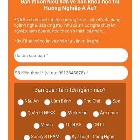
Bạn muốn hiểu hơn về các khóa học tại
Hướng Nghiệp Á Âu?
HNAAu chiêu sinh nhiều chương trình - cấp độ, đa dạng
ngành nghề, đáp ứng mọi nhu cầu: Học nghề chuyên
nghiệp, kinh doanh, học theo sở thích cá nhân…
Hãy để lại thông tin và nhận tư vấn miễn phí
Bạn quan tâm tới ngành nào?
Nấu Ăn
Làm Bánh
Pha Chế
Spa
Quản trị NHKS
Marketing
Âm nhạc
Media
Thiết Kế
CNTT
Sunny STEAM
Kỹ Thuật - Công Nghệ