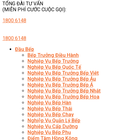
TỔNG ĐÀI TƯ VẤN
(MIỄN PHÍ CƯỚC CUỘC GỌI):
1800 6148
1800 6148
Đầu Bếp
Bếp Trưởng Điều Hành
Nghiệp Vụ Bếp Trưởng
Nghiệp Vụ Bếp Quốc Tế
Nghiệp Vụ Bếp Trưởng Bếp Việt
Nghiệp Vụ Bếp Trưởng Bếp Âu
Nghiệp Vụ Bếp Trưởng Bếp Á
Nghiệp Vụ Bếp Trưởng Bếp Nhật
Nghiệp Vụ Bếp Trưởng Bếp Hoa
Nghiệp Vụ Bếp Hàn
Nghiệp Vụ Bếp Thái
Nghiệp Vụ Bếp Chay
Nghiệp Vụ Quản Lý Bếp
Nghiệp Vụ Cấp Dưỡng
Nghiệp Vụ Bếp Phụ
Điểm Tâm Hồng Kông