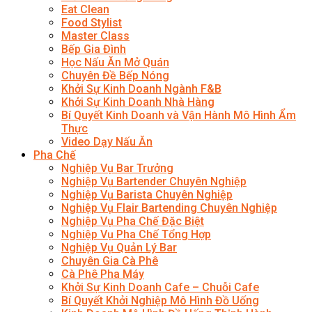
Eat Clean
Food Stylist
Master Class
Bếp Gia Đình
Học Nấu Ăn Mở Quán
Chuyên Đề Bếp Nóng
Khởi Sự Kinh Doanh Ngành F&B
Khởi Sự Kinh Doanh Nhà Hàng
Bí Quyết Kinh Doanh và Vận Hành Mô Hình Ẩm
Thực
Video Dạy Nấu Ăn
Pha Chế
Nghiệp Vụ Bar Trưởng
Nghiệp Vụ Bartender Chuyên Nghiệp
Nghiệp Vụ Barista Chuyên Nghiệp
Nghiệp Vụ Flair Bartending Chuyên Nghiệp
Nghiệp Vụ Pha Chế Đặc Biệt
Nghiệp Vụ Pha Chế Tổng Hợp
Nghiệp Vụ Quản Lý Bar
Chuyên Gia Cà Phê
Cà Phê Pha Máy
Khởi Sự Kinh Doanh Cafe – Chuỗi Cafe
Bí Quyết Khởi Nghiệp Mô Hình Đồ Uống