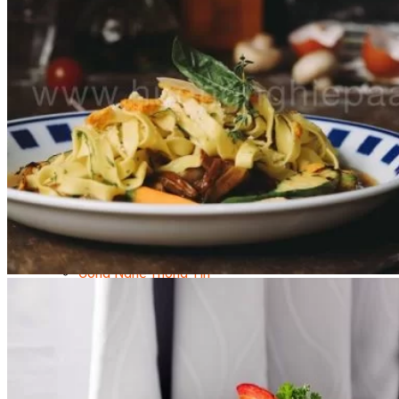
Kỹ Thuật Viên Điện Lạnh Dân Dụng
Kỹ Thuật Viên Điện Dân Dụng
Kỹ Thuật Viên Điện Công Nghiệp
Nghiệp Vụ Tư Vấn & Giám Sát MEP
Sửa Chữa Điện Lạnh Dân Dụng
Chuyên Viên Chẩn Đoán ECU
Kỹ Thuật Viên Đại Tu Hộp Số Tự Động Chuyên Sâu
Kỹ Thuật Quấn Dây Và Sửa Chữa Máy Điện
Thiết Kế Lắp Đặt Hệ Thống Điện Năng Lượng Mặt
Trời
Kỹ Thuật Viên Điện Tử Chuyên Ngành Điện – Điện
Lạnh Dân Dụng
Ngành Khác
Quản Trị & Phát Triển Doanh Nghiệp
Giám Đốc Nhân Sự Chuyên Nghiệp
Quản Lý Cấp Trung Chuyên Nghiệp
Công Nghệ Thông Tin
Chuyên Viên Quản Trị Vận Hành Hệ Thống
An Ninh Mạng (Network Security)
Chuyên Viên Quản Trị Hệ Thống Và An Ninh
Mạng
Quản Trị Hệ Thống Linux
Quản Trị Vận Hành Microsoft Azure
Data Analyst (Phân Tích Dữ Liệu)