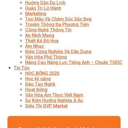
Hướng Dẫn Du Lịch
Quản Trị Lữ Hành
Marketing
Tạo Mẫu Và Chăm Sóc Sắc Đẹp
Truyền Thông Đa Phương Tiện
Công Nghệ Thông Tin
An Ninh Mạng
Thiết Kế Đồ Họa
Âm Nhạc
Điện Công Nghiệp Và Dân Dụng
Văn Hóa Phổ Thông
Nâng Cao Năng Lực Tiếng Anh – Chuẩn TOEIC
Tin Tức
HỌC BỔNG 2026
Học kỹ năng
Đào Tạo Nghề
Hoạt Động
Văn Hóa Ẩm Thực Việt Nam
Sự Kiện Hướng Nghiệp Á Âu
Siêu Thị ĐVP Market