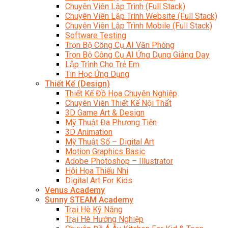
Chuyên Viên Lập Trình (Full Stack)
Chuyên Viên Lập Trình Website (Full Stack)
Chuyên Viên Lập Trình Mobile (Full Stack)
Software Testing
Trọn Bộ Công Cụ AI Văn Phòng
Trọn Bộ Công Cụ AI Ứng Dụng Giảng Dạy
Lập Trình Cho Trẻ Em
Tin Học Ứng Dụng
Thiết Kế (Design)
Thiết Kế Đồ Họa Chuyên Nghiệp
Chuyên Viên Thiết Kế Nội Thất
3D Game Art & Design
Mỹ Thuật Đa Phương Tiện
3D Animation
Mỹ Thuật Số – Digital Art
Motion Graphics Basic
Adobe Photoshop – Illustrator
Hội Họa Thiếu Nhi
Digital Art For Kids
Venus Academy
Sunny STEAM Academy
Trại Hè Kỹ Năng
Trại Hè Hướng Nghiệp