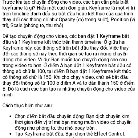
Trước khi tạo chuyển động cho video, các bạn cần phải biết
keyframe là gì? Hiểu một cách đơn giản, Keyframe là một vị trí
trên timeline đánh dấu sự bắt đầu hoặc kết thúc của quá trình
thay đổi các thông số như Opacity (độ trong suốt), Position (vị
trí), Scale (phóng to, thu nhỏ) …
Để tạo chuyển động cho video, các bạn đặt 1 Keyframe bắt
đầu và 1 Keyframe kết thúc trên thanh timeline. Ở giữa hai
Keyframe này, các thông số trên bắt đầu thay đổi. Việc thay
đổi các thông số này theo thời gian sẽ tạo ra những chuyển
động cho video. Ví dụ: Bạn muốn tạo chuyển động cho chữ
trong video to hơn. Ở điểm A bạn đặt 1 Keyframe bắt đầu có
thông số chữ là 100, tại điểm B bạn đặt 1 Keyframe kết thúc
có thông số chữ là 150. Khi cho chạy video, chữ sẽ bắt đầu
thay đổi thông số từ 100 ở điểm A và to dần thành 150 ở điểm
B. Đó là cách các bạn tạo ra những chuyển động cho video của
mình.
Cách thực hiện như sau:
Chọn điểm bắt đầu chuyển động: Bạn dịch chuyển kim
thời gian đến vị trí mà bạn mong muốn video có chuyển
động như phóng to, thu nhỏ, xoay tròn…
Tạo Keyframe bắt đầu: Bạn chọn thẻ Effect Control,