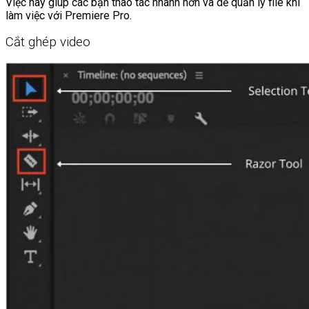
Việc này giúp các bạn thao tác nhanh hơn và dễ quản lý file khi
làm việc với Premiere Pro.
Cắt ghép video