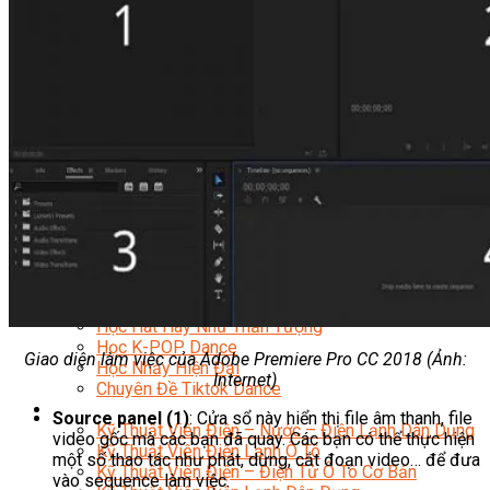
Nhạc Công Chuyên Nghiệp
Ca Sĩ Chuyên Nghiệp
Học Đàn Violin
Học Violin Cover
Học Đàn Piano
Học Piano Đệm Hát
Học Piano Trẻ Em
Học Đàn Guitar
Học Guitar Đệm Hát
Học Electric Guitar (Guitar Điện)
Học Electric Guitar Cover
Học Keyboard
Học Đánh Trống Jazz
Học Thanh Nhạc
Học Thanh Nhạc Trẻ Em
Học Hát Hay Như Thần Tượng
Học K-POP Dance
Giao diện làm việc của Adobe Premiere Pro CC 2018 (Ảnh:
Học Nhảy Hiện Đại
Internet)
Chuyên Đề Tiktok Dance
Kỹ Thuật – Công Nghệ
Source panel (1)
: Cửa sổ này hiển thị file âm thanh, file
Kỹ Thuật Viên Điện – Nước – Điện Lạnh Dân Dụng
video gốc mà các bạn đã quay. Các bạn có thể thực hiện
Kỹ Thuật Viên Điện Lạnh Ô Tô
một số thao tác như phát, dừng, cắt đoạn video… để đưa
Kỹ Thuật Viên Điện – Điện Tử Ô Tô Cơ Bản
vào sequence làm việc.