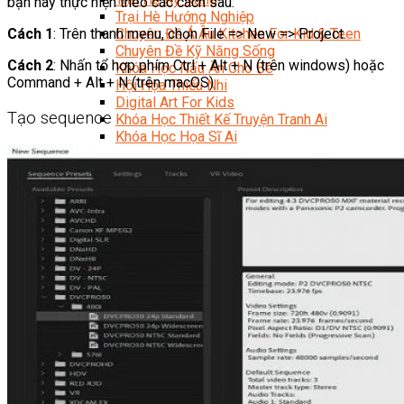
bạn hãy thực hiện theo các cách sau:
Trại Hè Hướng Nghiệp
Cách 1
: Trên thanh menu, chọn File => New => Project.
Chuyên Đề Á Âu Kitchen For Kid & Teen
Chuyên Đề Kỹ Năng Sống
Cách 2
: Nhấn tổ hợp phím Ctrl + Alt + N (trên windows) hoặc
Khóa Học Nấu Ăn Cho Bé
Command + Alt + N (trên macOS)
Hội Họa Thiếu Nhi
Digital Art For Kids
Tạo sequence
Khóa Học Thiết Kế Truyện Tranh Ai
Khóa Học Họa Sĩ Ai
Khóa Học Biên Tập Video Với Ai
Mc Nhí
Kỳ Thủ Cờ Vua
Lập Trình Cho Trẻ Em
Robotic trẻ em
Piano Trẻ Em
Thanh Nhạc Trẻ Em
Sơ Cấp Cứu Cho Trẻ Em
Toán Tư Duy
Bếp Gia Đình
Trung Cấp CET
Kỹ Thuật Chế Biến Món Ăn
Kỹ Thuật Làm Bánh
Kỹ Thuật Pha Chế Đồ Uống
Quản Trị Khách Sạn