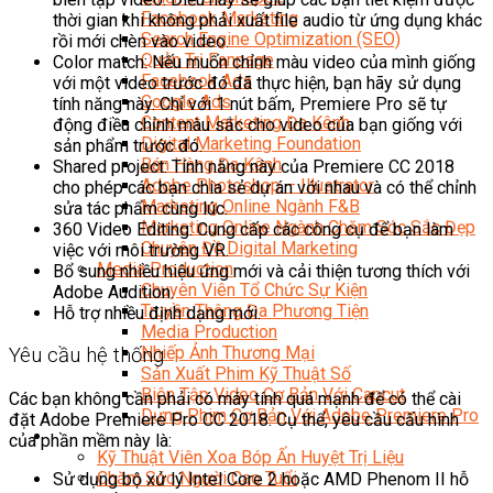
Facebook Marketing
thời gian khi không phải xuất file audio từ ứng dụng khác
Search Engine Optimization (SEO)
rồi mới chèn vào video.
Quản Trị Fanpage
Color match: Nếu muốn chỉnh màu video của mình giống
Facebook Ads
với một video trước đó đã thực hiện, bạn hãy sử dụng
Google Ads
tính năng này. Chỉ với 1 nút bấm, Premiere Pro sẽ tự
Content Marketing Đa Kênh
động điều chỉnh màu sắc cho video của bạn giống với
Digital Marketing Foundation
sản phẩm trước đó.
Bán Hàng Đa Kênh
Shared project: Tính năng này của Premiere CC 2018
Adobe Photoshop – Illustrator
cho phép các bạn chia sẻ dự án với nhau và có thể chỉnh
Marketing Online Ngành F&B
sửa tác phẩm cùng lúc.
Marketing Online Ngành Chăm Sóc Sắc Đẹp
360 Video Editing: Cung cấp các công cụ để bạn làm
Chuyên Đề Digital Marketing
việc với môi trường VR.
Media Production
Bổ sung nhiều hiệu ứng mới và cải thiện tương thích với
Chuyên Viên Tổ Chức Sự Kiện
Adobe Audition.
Truyền Thông Đa Phương Tiện
Hỗ trợ nhiều định dạng mới.
Media Production
Nhiếp Ảnh Thương Mại
Yêu cầu hệ thống
Sản Xuất Phim Kỹ Thuật Số
Biên Tập Video Cơ Bản Với Capcut
Các bạn không cần phải có máy tính quá mạnh để có thể cài
Dựng Phim Cơ Bản Với Adobe Premiere Pro
đặt Adobe Premiere Pro CC 2018. Cụ thể, yêu cầu cấu hình
Sức Khỏe
của phần mềm này là:
Kỹ Thuật Viên Xoa Bóp Ấn Huyệt Trị Liệu
Chăm Sóc Người Cao Tuổi
Sử dụng bộ xử lý Intel Core 2 hoặc AMD Phenom II hỗ