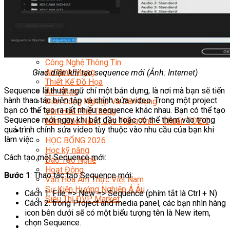
Quản Lý Kinh Doanh Nhà Hàng Và Dịch Vụ Ăn Uống
Hướng Dẫn Du Lịch
Quản Trị Lữ Hành
Marketing
Tạo Mẫu Và Chăm Sóc Sắc Đẹp
Truyền Thông Đa Phương Tiện
Công Nghệ Thông Tin
An Ninh Mạng
Giao diện khi tạo sequence mới (Ảnh: Internet)
Thiết Kế Đồ Họa
Sequence là thuật ngữ chỉ một bản dựng, là nơi mà bạn sẽ tiến
Âm Nhạc
hành thao tác biên tập và chỉnh sửa video. Trong một project
Điện Công Nghiệp Và Dân Dụng
bạn có thể tạo ra rất nhiều sequence khác nhau. Bạn có thể tạo
Văn Hóa Phổ Thông
Sequence mới ngay khi bắt đầu hoặc có thể thêm vào trong
Nâng Cao Năng Lực Tiếng Anh – Chuẩn TOEIC
quá trình chỉnh sửa video tùy thuộc vào nhu cầu của bạn khi
Tin Tức
làm việc.
HỌC BỔNG 2026
Học kỹ năng
Cách tạo một Sequence mới:
Đào Tạo Nghề
Hoạt Động
Bước 1
: Thao tác tạo Sequence mới:
Văn Hóa Ẩm Thực Việt Nam
Sự Kiện Hướng Nghiệp Á Âu
Cách 1: File => New => Sequence (phím tắt là Ctrl + N)
Siêu Thị ĐVP Market
Cách 2: trong Project and media panel, các bạn nhìn hàng
icon bên dưới sẽ có một biểu tượng tên là New item,
chọn Sequence.