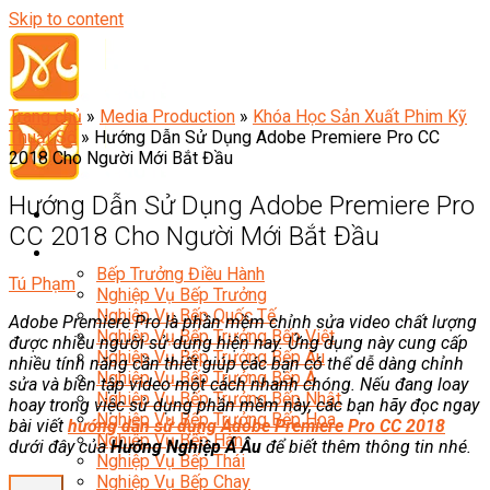
Skip to content
Trang chủ
»
Media Production
»
Khóa Học Sản Xuất Phim Kỹ
Thuật Số
»
Hướng Dẫn Sử Dụng Adobe Premiere Pro CC
2018 Cho Người Mới Bắt Đầu
Hướng Dẫn Sử Dụng Adobe Premiere Pro
CC 2018 Cho Người Mới Bắt Đầu
Đầu Bếp
Bếp Trưởng Điều Hành
Tú Phạm
Nghiệp Vụ Bếp Trưởng
Nghiệp Vụ Bếp Quốc Tế
Adobe Premiere Pro là phần mềm chỉnh sửa video chất lượng
Nghiệp Vụ Bếp Trưởng Bếp Việt
được nhiều người sử dụng hiện nay. Ứng dụng này cung cấp
Nghiệp Vụ Bếp Trưởng Bếp Âu
nhiều tính năng cần thiết giúp các bạn có thể dễ dàng chỉnh
Nghiệp Vụ Bếp Trưởng Bếp Á
sửa và biên tập video một cách nhanh chóng. Nếu đang loay
Nghiệp Vụ Bếp Trưởng Bếp Nhật
hoay trong việc sử dụng phần mềm này, các bạn hãy đọc ngay
Nghiệp Vụ Bếp Trưởng Bếp Hoa
bài viết
hướng dẫn sử dụng Adobe Premiere Pro CC 2018
Nghiệp Vụ Bếp Hàn
dưới đây của
Hướng Nghiệp Á Âu
để biết thêm thông tin nhé.
Nghiệp Vụ Bếp Thái
Nghiệp Vụ Bếp Chay