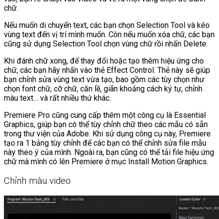
chữ.
Nếu muốn di chuyển text, các bạn chọn Selection Tool và kéo
vùng text đến vị trí mình muốn. Còn nếu muốn xóa chữ, các bạn
cũng sử dụng Selection Tool chọn vùng chữ rồi nhấn Delete.
Khi đánh chữ xong, để thay đổi hoặc tạo thêm hiệu ứng cho
chữ, các bạn hãy nhấn vào thẻ Effect Control. Thẻ này sẽ giúp
bạn chỉnh sửa vùng text vừa tạo, bao gồm các tùy chọn như
chọn font chữ, cỡ chữ, căn lề, giãn khoảng cách ký tự, chỉnh
màu text… và rất nhiều thứ khác.
Premiere Pro cũng cung cấp thêm một công cụ là Essential
Graphics, giúp bạn có thể tùy chỉnh chữ theo các mẫu có sẵn
trong thư viện của Adobe. Khi sử dụng công cụ này, Premiere
tạo ra 1 bảng tùy chỉnh để các bạn có thể chỉnh sửa file mẫu
này theo ý của mình. Ngoài ra, bạn cũng có thể tải file hiệu ứng
chữ mà mình có lên Premiere ở mục Install Motion Graphics.
Chỉnh màu video