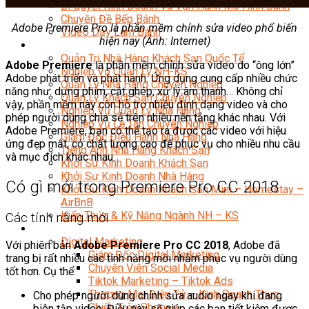
Bí Quyết Kinh Doanh Và Vận Hành Mô Hình Bánh
Chuyên Đề Bếp Bánh
Adobe Premiere Pro là phần mềm chỉnh sửa video phổ biến
Video Dạy Làm Bánh
hiện nay (Ảnh: Internet)
Quản Trị NHKS
Quản Trị Nhà Hàng Khách Sạn Quốc Tế
Adobe Premiere
là phần mềm chỉnh sửa video do “ông lớn”
Nghiệp Vụ Quản Lý NH-KS
Adobe phát triển và phát hành. Ứng dụng cung cấp nhiều chức
Quản Lý Nhà Hàng Chuyên Nghiệp
năng như: dựng phim, cắt ghép, xử lý âm thanh… Không chỉ
Quản Lý Khách Sạn Chuyên Nghiệp
vậy, phần mềm này còn hỗ trợ nhiều định dạng video và cho
Nghiệp Vụ Quản Lý Nhà Hàng
phép người dùng chia sẻ trên nhiều nền tảng khác nhau. Với
Nghiệp Vụ Lễ Tân Chuyên Nghiệp
Adobe Premiere, bạn có thể tạo ra được các video với hiệu
Giám Đốc Điều Hành Nhà Hàng
ứng đẹp mắt, có chất lượng cao để phục vụ cho nhiều nhu cầu
Tiếng Anh Nhà Hàng Khách Sạn
và mục đích khác nhau.
Khởi Sự Kinh Doanh Khách Sạn
Khởi Sự Kinh Doanh Nhà Hàng
Có gì mới trong Premiere Pro CC 2018
Khởi Sự Kinh Doanh Khách Sạn Mini – Homestay –
AirBnB
Kiến Thức & Kỹ Năng Ngành NH – KS
Các tính năng mới
Marketing
Digital Marketing
Với phiên bản
Adobe Premiere Pro CC 2018
, Adobe đã
Giám Đốc Digital Marketing
trang bị rất nhiều các tính năng mới nhằm phục vụ người dùng
Chuyên Viên Social Media
tốt hơn. Cụ thể:
Tiktok Marketing – Tiktok Ads
Thương Mại Điện Tử – Kinh Doanh Thực
Cho phép người dùng chỉnh sửa audio ngay khi đang
Chiến Trên Shopee
biên tập video. Điều này sẽ giúp các bạn tiết kiệm được