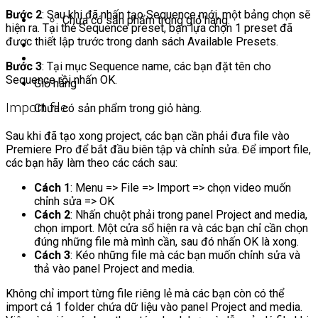
Bước 2
: Sau khi đã nhấn tạo Sequence mới, một bảng chọn sẽ
Chưa có sản phẩm trong giỏ hàng.
hiện ra. Tại thẻ Sequence preset, bạn lựa chọn 1 preset đã
được thiết lập trước trong danh sách Available Presets.
Bước 3
: Tại mục Sequence name, các bạn đặt tên cho
Sequence rồi nhấn OK.
Giỏ hàng
Import file
Chưa có sản phẩm trong giỏ hàng.
Sau khi đã tạo xong project, các bạn cần phải đưa file vào
Premiere Pro để bắt đầu biên tập và chỉnh sửa. Để import file,
các bạn hãy làm theo các cách sau:
Cách 1
: Menu => File => Import => chọn video muốn
chỉnh sửa => OK
Cách 2
: Nhấn chuột phải trong panel Project and media,
chọn import. Một cửa sổ hiện ra và các bạn chỉ cần chọn
đúng những file mà mình cần, sau đó nhấn OK là xong.
Cách 3
: Kéo những file mà các bạn muốn chỉnh sửa và
thả vào panel Project and media.
Không chỉ import từng file riêng lẻ mà các bạn còn có thể
import cả 1 folder chứa dữ liệu vào panel Project and media.