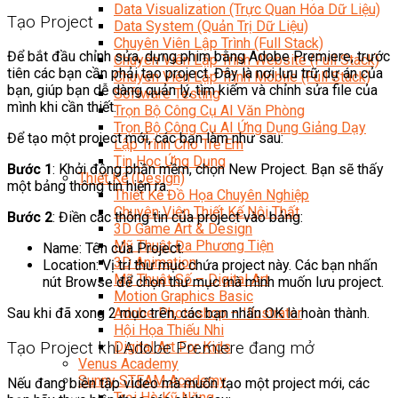
Data Visualization (Trực Quan Hóa Dữ Liệu)
Tạo Project
Data System (Quản Trị Dữ Liệu)
Chuyên Viên Lập Trình (Full Stack)
Để bắt đầu chỉnh sửa, dựng phim bằng Adobe Premiere, trước
Chuyên Viên Lập Trình Website (Full Stack)
tiên các bạn cần phải tạo project. Đây là nơi lưu trữ dự án của
Chuyên Viên Lập Trình Mobile (Full Stack)
bạn, giúp bạn dễ dàng quản lý, tìm kiếm và chỉnh sửa file của
Software Testing
mình khi cần thiết.
Trọn Bộ Công Cụ AI Văn Phòng
Trọn Bộ Công Cụ AI Ứng Dụng Giảng Dạy
Để tạo một project mới, các bạn làm như sau:
Lập Trình Cho Trẻ Em
Tin Học Ứng Dụng
Bước 1
: Khởi động phần mềm, chọn New Project. Bạn sẽ thấy
Thiết Kế (Design)
một bảng thông tin hiện ra.
Thiết Kế Đồ Họa Chuyên Nghiệp
Chuyên Viên Thiết Kế Nội Thất
Bước 2
: Điền các thông tin của project vào bảng:
3D Game Art & Design
Mỹ Thuật Đa Phương Tiện
Name: Tên của Project.
3D Animation
Location: Vị trí thư mục chứa project này. Các bạn nhấn
Mỹ Thuật Số – Digital Art
nút Browse để chọn thư mục mà mình muốn lưu project.
Motion Graphics Basic
Adobe Photoshop – Illustrator
Sau khi đã xong 2 mục trên, các bạn nhấn OK là hoàn thành.
Hội Họa Thiếu Nhi
Digital Art For Kids
Tạo Project khi Adobe Premiere đang mở
Venus Academy
Sunny STEAM Academy
Nếu đang biên tập video mà muốn tạo một project mới, các
Trại Hè Kỹ Năng