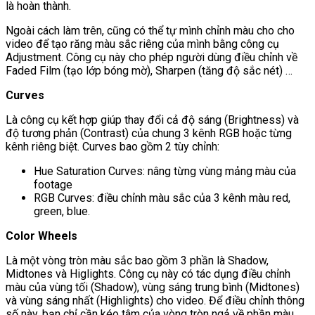
là hoàn thành.
Ngoài cách làm trên, cũng có thể tự mình chỉnh màu cho cho
video để tạo răng màu sắc riêng của mình bằng công cụ
Adjustment. Công cụ này cho phép người dùng điều chỉnh về
Faded Film (tạo lớp bóng mờ), Sharpen (tăng độ sắc nét) …
Curves
Là công cụ kết hợp giúp thay đổi cả độ sáng (Brightness) và
độ tương phản (Contrast) của chung 3 kênh RGB hoặc từng
kênh riêng biệt. Curves bao gồm 2 tùy chỉnh:
Hue Saturation Curves: nâng từng vùng mảng màu của
footage
RGB Curves: điều chỉnh màu sắc của 3 kênh màu red,
green, blue.
Color Wheels
Là một vòng tròn màu sắc bao gồm 3 phần là Shadow,
Midtones và Higlights. Công cụ này có tác dụng điều chỉnh
màu của vùng tối (Shadow), vùng sáng trung bình (Midtones)
và vùng sáng nhất (Highlights) cho video. Để điều chỉnh thông
số này, bạn chỉ cần kéo tâm của vòng tròn ngả về phần màu