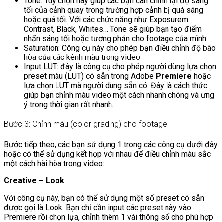
Tone: Tùy chọn này giúp các bạn cân chỉnh lại độ sáng
tối của cảnh quay trong trường hợp cảnh bị quá sáng
hoặc quá tối. Với các chức năng như Exposurem
Contrast, Black, Whites… Tone sẽ giúp bạn tạo điểm
nhấn sáng tối hoặc tương phản cho footage của mình.
Saturation: Công cụ này cho phép bạn điều chỉnh độ bão
hòa của các kênh màu trong video
Input LUT: đây là công cụ cho phép người dùng lựa chọn
preset màu (LUT) có sẵn trong Adobe
Premiere
hoặc
lựa chọn LUT mà người dùng sẵn có. Đây là cách thức
giúp bạn chỉnh màu video một cách nhanh chóng và ưng
ý trong thời gian rất nhanh.
Bước 3: Chỉnh màu (color grading) cho footage
Bước tiếp theo, các bạn sử dụng 1 trong các công cụ dưới đây
hoặc có thể sử dụng kết hợp với nhau để điều chỉnh màu sắc
một cách hài hòa trong video:
Creative – Look
Với công cụ này, bạn có thể sử dụng một số preset có sẵn
được gọi là Look. Bạn chỉ cần input các preset này vào
Premiere rồi chọn lựa, chỉnh thêm 1 vài thông số cho phù hợp