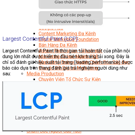
Facebook Marketing
Search Engine Optimization (SEO)
Quản Trị Fanpage
Facebook Ads
Google Ads
Content Marketing Đa Kênh
Largest Contentful Paint (LCP)
Digital Marketing Foundation
Bán Hàng Đa Kênh
Adobe Photoshop – Illustrator
Largest Contentful Paint là thời gian tải hoàn tất của phần nội
Marketing Online Ngành F&B
dung lớn nhất được hiển thị đầu tiên khi trang tải xong. Đây là
Marketing Online Ngành Chăm Sóc Sắc Đẹp
chỉ số đánh giá hiệu suất tải trang (loading performance) được
Chuyên Đề Digital Marketing
báo cáo dựa trên thang đánh giá trải nghiệm người dùng như
Media Production
sau:
Chuyên Viên Tổ Chức Sự Kiện
Truyền Thông Đa Phương Tiện
Media Production
Nhiếp Ảnh Thương Mại
Sản Xuất Phim Kỹ Thuật Số
Biên Tập Video Cơ Bản Với Capcut
Dựng Phim Cơ Bản Với Adobe Premiere Pro
Sức Khỏe
Kỹ Thuật Viên Xoa Bóp Ấn Huyệt Trị Liệu
Chăm Sóc Người Cao Tuổi