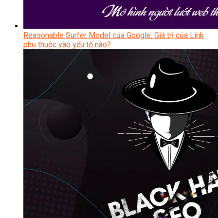
Reasonable Surfer Model của Google: Giá trị của Link
phụ thuộc vào yếu tố nào?