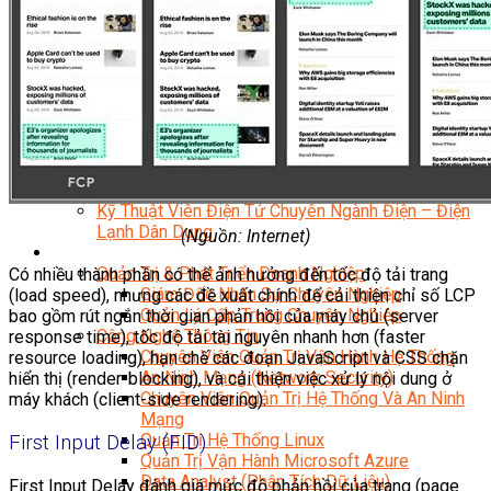
Kỹ Thuật Viên Điện Lạnh Dân Dụng
Kỹ Thuật Viên Điện Dân Dụng
Kỹ Thuật Viên Điện Công Nghiệp
Nghiệp Vụ Tư Vấn & Giám Sát MEP
Sửa Chữa Điện Lạnh Dân Dụng
Chuyên Viên Chẩn Đoán ECU
Kỹ Thuật Viên Đại Tu Hộp Số Tự Động Chuyên Sâu
Kỹ Thuật Quấn Dây Và Sửa Chữa Máy Điện
Thiết Kế Lắp Đặt Hệ Thống Điện Năng Lượng Mặt
Trời
Kỹ Thuật Viên Điện Tử Chuyên Ngành Điện – Điện
Lạnh Dân Dụng
(Nguồn: Internet)
Ngành Khác
Quản Trị & Phát Triển Doanh Nghiệp
Có nhiều thành phần có thể ảnh hưởng đến tốc độ tải trang
Giám Đốc Nhân Sự Chuyên Nghiệp
(load speed), nhưng các đề xuất chính để cải thiện chỉ số LCP
Quản Lý Cấp Trung Chuyên Nghiệp
bao gồm rút ngắn thời gian phản hồi của máy chủ (server
Công Nghệ Thông Tin
response time), tốc độ tải tài nguyên nhanh hơn (faster
Chuyên Viên Quản Trị Vận Hành Hệ Thống
resource loading), hạn chế các đoạn JavaScript và CSS chặn
An Ninh Mạng (Network Security)
hiển thị (render-blocking), và cải thiện việc xử lý nội dung ở
Chuyên Viên Quản Trị Hệ Thống Và An Ninh
máy khách (client-side rendering).
Mạng
Quản Trị Hệ Thống Linux
First Input Delay (FID)
Quản Trị Vận Hành Microsoft Azure
Data Analyst (Phân Tích Dữ Liệu)
First Input Delay đánh giá mức độ phản hồi của trang (page