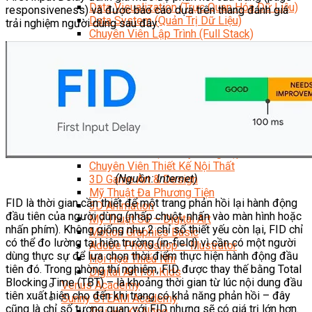
Data Visualization (Trực Quan Hóa Dữ Liệu)
responsiveness) và được báo cáo dựa trên thang đánh giá
Data System (Quản Trị Dữ Liệu)
trải nghiệm người dùng sau đây:
Chuyên Viên Lập Trình (Full Stack)
Chuyên Viên Lập Trình Website (Full Stack)
Chuyên Viên Lập Trình Mobile (Full Stack)
Software Testing
Trọn Bộ Công Cụ AI Văn Phòng
Trọn Bộ Công Cụ AI Ứng Dụng Giảng Dạy
Lập Trình Cho Trẻ Em
Tin Học Ứng Dụng
Thiết Kế (Design)
Thiết Kế Đồ Họa Chuyên Nghiệp
Chuyên Viên Thiết Kế Nội Thất
(Nguồn: Internet)
3D Game Art & Design
Mỹ Thuật Đa Phương Tiện
FID là thời gian cần thiết để một trang phản hồi lại hành động
3D Animation
đầu tiên của người dùng (nhấp chuột, nhấn vào màn hình hoặc
Mỹ Thuật Số – Digital Art
nhấn phím). Không giống như 2 chỉ số thiết yếu còn lại, FID chỉ
Motion Graphics Basic
có thể đo lường tại hiện trường (in-field) vì cần có một người
Adobe Photoshop – Illustrator
dùng thực sự để lựa chọn thời điểm thực hiện hành động đầu
Hội Họa Thiếu Nhi
tiên đó. Trong phòng thí nghiệm, FID được thay thế bằng Total
Digital Art For Kids
Blocking Time (TBT) – là khoảng thời gian từ lúc nội dung đầu
Venus Academy
tiên xuất hiện cho đến khi trang có khả năng phản hồi – đây
Sunny STEAM Academy
cũng là chỉ số tương quan với FID nhưng sẽ có giá trị lớn hơn.
Trại Hè Kỹ Năng