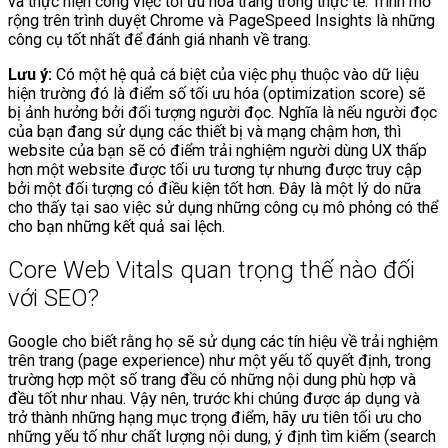
và thực hiện công việc tối ưu hóa trang trong thực tế. Trình mở
rộng trên trình duyệt Chrome và PageSpeed Insights là những
công cụ tốt nhất để đánh giá nhanh về trang.
Lưu ý:
Có một hệ quả cá biệt của việc phụ thuộc vào dữ liệu
hiện trường đó là điểm số tối ưu hóa (optimization score) sẽ
bị ảnh hưởng bởi đối tượng người đọc. Nghĩa là nếu người đọc
của bạn đang sử dụng các thiết bị và mạng chậm hơn, thì
website của bạn sẽ có điểm trải nghiệm người dùng UX thấp
hơn một website được tối ưu tương tự nhưng được truy cập
bởi một đối tượng có điều kiện tốt hơn. Đây là một lý do nữa
cho thấy tại sao việc sử dụng những công cụ mô phỏng có thể
cho bạn những kết quả sai lệch.
Core Web Vitals quan trọng thế nào đối
với SEO?
Google cho biết rằng họ sẽ sử dụng các tín hiệu về trải nghiệm
trên trang (page experience) như một yếu tố quyết định, trong
trường hợp một số trang đều có những nội dung phù hợp và
đều tốt như nhau. Vậy nên, trước khi chúng được áp dụng và
trở thành những hạng mục trọng điểm, hãy ưu tiên tối ưu cho
những yếu tố như chất lượng nội dung, ý định tìm kiếm (search