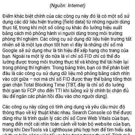
(Nguồn: Internet)
Điểm khác biệt chính của các công cụ này đó là có một số sử
dụng các dữ liệu hiện trường (field data) từ những người dùng
thực tế, trong khi một số công cụ khác đo lường hiệu suất
bằng cách mô phỏng hành vi người dùng trong môi trường
phòng thí nghiệm. Các công cụ sử dụng dữ liệu hiện trường tất
nhiên sẽ là một lựa chọn tốt hơn vì đây là những chỉ số mà
Google sẽ sử dụng như là tín hiệu để xếp hạng cho trang của
bạn. Ngoài ra một lý do nữa là vì chỉ số FID chỉ có thể đo
lường được trong môi trường thực tế và không thể tái hiện lại
trong phòng thí nghiệm. Trong bảng trên, bạn có thể phân biệt
đâu là các công cụ sử dụng dữ liệu mô phỏng bằng cách nhìn
vào cột giữa – nơi mà chỉ số FID được thay thế bằng tổng thời
gian chặn Total Blocking Time (TBT, đây là chỉ số đo lường
thời gian từ FCP cho đến TTI khi luồng xử lý chính bị chặn đủ
lâu để ngăn các phản hồi đầu vào cho người dùng).
Các công cụ này cũng có tính ứng dụng và yêu cầu mức độ
thông thạo về kỹ thuật khác nhau. Search Console có thể được
dùng như là trình quản lý các chỉ số Core Web Vitals của bạn,
mang đến một cái nhìn toàn cảnh về toàn bộ website của bạn,
trong khi DevTools và Lighthouse phù hợp hơn để tìm hiểu sâu