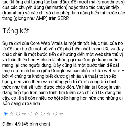
tác (không chỉ tương tác ban đầu), độ mượt mà (smoothness)
của các chuyển động (animation) hoặc thao tác chuyển tiếp
(transition) và các chỉ số cho phép tính năng hiển thị trước các
trang (giống như AMP) trên SERP.
Tổng kết
Sự ra đời của Core Web Vitals là một tin tốt. Mục tiêu của nó
là để loại bỏ đi một số vấn đề phổ biến nhất trong UX, và đây
chắc chắn là một bước tiến để hướng đến một website thú vị
và thân thiện hơn – chính là những gì mà Google luôn muốn
mang lại cho người dùng. Đây cũng là một bước tiến để cải
thiện sự minh bạch giữa Google và các chủ sở hữu website –
bởi vì chúng ta không biết được gì nhiều về thuật toán xếp
hạng, nên việc thêm vào những yếu tố được công bố chính
thức như thế sẽ luôn được chào đón. Và hiện tại Google vẫn
đang tiếp tục trên hành trình tìm kiếm các chỉ số UX đáng tin
cậy, có lẽ sẽ còn nhiều cơ hội xếp hạng hơn nữa cho những ai
sẵn sàng đi xa hơn.
☆
☆
☆
☆
☆
Điểm: 4.9 (45 bình chọn)