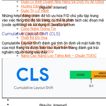
Quản Lý Kinh Doanh Nhà Hàng Và Dịch Vụ Ăn Uống
Hướng Dẫn Du Lịch
(Nguồn: Internet)
Quản Trị Lữ Hành
Marketing
Những hoạt động chính để tối ưu hóa FID chủ yếu tập trung
Tạo Mẫu Và Chăm Sóc Sắc Đẹp
vào việc tăng tốc độ tải trang, cụ thể là phân tách các đoạn mã
Truyền Thông Đa Phương Tiện
(code splitting) và sử dụng ít JavaScript hơn.
Công Nghệ Thông Tin
An Ninh Mạng
Cumulative Layout Shift (CLS)
Thiết Kế Đồ Họa
Âm Nhạc
Cumulative Layout Shift đánh giá tính ổn định về mặt hiển thị
Điện Công Nghiệp Và Dân Dụng
của một trang và được báo cáo dựa trên thang đánh giá trải
Văn Hóa Phổ Thông
nghiệm người dùng sau đây:
Nâng Cao Năng Lực Tiếng Anh – Chuẩn TOEIC
Tin Tức
HỌC BỔNG 2026
Học kỹ năng
Đào Tạo Nghề
Hoạt Động
Văn Hóa Ẩm Thực Việt Nam
Sự Kiện Hướng Nghiệp Á Âu
Siêu Thị ĐVP Market
(Nguồn: Internet)