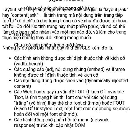
Chưa có sản phẩm trong giỏ hàng.
Layout shift hay thuật ngữ chuyên môn còn gọi là “layout jank”
hay “content jank” – là tình trạng mà nội dung trên trang tiếp
tục bị “xê dịch” dù cho trang trông có vẻ như đã được tải hoàn
tất rồi. Có đôi lúc tình trạng này thật phiền phức, và nó có thể
làm cho bạn nhấp nhầm vào một nơi nào đó, và làm cho trang
Giỏ hàng
thực hiện những thay đổi không mong muốn.
Chưa có sản phẩm trong giỏ hàng.
Những lý do phổ biến nhất gây ra điểm CLS kém đó là:
Các hình ảnh không được chỉ định thuộc tính về kích cỡ
(width, height)
Các quảng cáo (ad), nội dung nhúng (embed) và iframe
không được chỉ định thuộc tính về kích cỡ
Các nội dung động được chèn vào (dynamically injected
content)
Các Web Fonts gây ra vấn đề FOIT (Flash Of Invisible
Text, là tình trạng hiển thị font chữ với các nội dung
“trắng” (vô hình) thay thế cho font chữ mới) hoặc FOUT
(Flash Of Unstyled Text, một font chữ dự phòng sẽ được
hoán đổi với một font chữ mới).
Các hành động chờ phản hồi từ mạng (network
response) trước khi cập nhật DOM