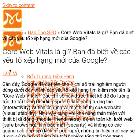
Skip to content
Trang chủ
»
Đào Tạo SEO
»
Core Web Vitals là gì? Bạn đã biết
về các yếu tố xếp hạng mới của Google?
Core Web Vitals là gì? Bạn đã biết về các
yếu tố xếp hạng mới của Google?
Đầu Bếp
Lâm Vĩ
Bếp Trưởng Điều Hành
Nghiệp Vụ Bếp Trưởng
Gần đây, Google đã đặt tên cho 3 chỉ số trải nghiêm người
Nghiệp Vụ Bếp Quốc Tế
dùng dưới đây thành các yếu tố xếp hạng tìm kiếm mới tên là
Nghiệp Vụ Bếp Trưởng Bếp Việt
“Core Web Vitals”. Các chỉ số này được thiết kế để đo lường
Nghiệp Vụ Bếp Trưởng Bếp Âu
tốc độ tải trang (loading speed), khả năng tương tác
Nghiệp Vụ Bếp Trưởng Bếp Á
(interactivity) và tính ổn định về mặt hiển thị của website
Nghiệp Vụ Bếp Trưởng Bếp Nhật
(visual stability). Như vậy cùng với khả năng thân thiện với
Nghiệp Vụ Bếp Trưởng Bếp Hoa
thiết bị di động (mobile-friendliness), độ an toàn khi lướt web
Nghiệp Vụ Bếp Hàn
(safe browsing), tính bảo mật (security) và không có các
Nghiệp Vụ Bếp Thái
quảng cáo pop-up (lack of pop-ups), những tín hiệu mới này sẽ
Nghiệp Vụ Bếp Chay
được sử dụng để đánh giá trải nghiệm tổng thể trên trang