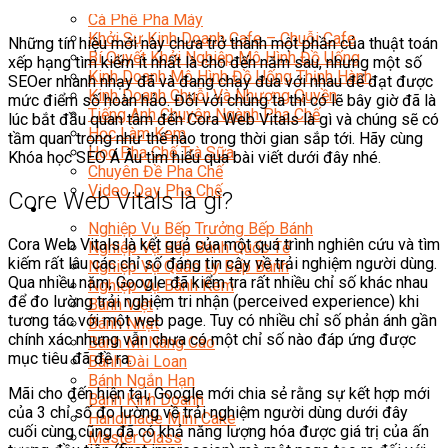
Chuyên Gia Cà Phê
Cà Phê Pha Máy
Khởi Sự Kinh Doanh Cafe – Chuỗi Cafe
Những tín hiệu mới này chưa trở thành một phần của thuật toán
Bí Quyết Khởi Nghiệp Mô Hình Đồ Uống
xếp hạng tìm kiếm ít nhất là cho đến năm sau, nhưng một số
Kinh Doanh Mô Hình Đồ Uống Thịnh Hành
SEOer nhanh nhạy đã và đang chạy đua với nhau để đạt được
Kinh Doanh Chuỗi Và Nhượng Quyền
mức điểm số hoàn hảo. Đối với chúng ta thì có lẽ bây giờ đã là
Tiếng Anh Chuyên Ngành Pha Chế
lúc bắt đầu quan tâm đến Cora Web Vitals là gì và chúng sẽ có
Học Làm Kem
tầm quan trọng như thế nào trong thời gian sắp tới. Hãy cùng
Học Pha Chế Trà Sữa
Khóa học SEO Á Âu tìm hiểu qua bài viết dưới đây nhé.
Chuyên Đề Pha Chế
Video Dạy Pha Chế
Core Web Vitals là gì?
Làm Bánh
Nghiệp Vụ Bếp Trưởng Bếp Bánh
Cora Web Vitals là kết quả của một quá trình nghiên cứu và tìm
Nghiệp Vụ Bếp Bánh Quốc Tế
kiếm rất lâu các chỉ số đáng tin cậy về trải nghiệm người dùng.
Nghiệp Vụ Quản Lý Bếp Bánh
Qua nhiều năm, Google đã kiểm tra rất nhiều chỉ số khác nhau
Nghiệp Vụ Bánh Kem
để đo lường trải nghiệm tri nhận (perceived experience) khi
Bánh Việt
tương tác với một web page. Tuy có nhiều chỉ số phản ánh gần
Bánh Nhật
chính xác nhưng vẫn chưa có một chỉ số nào đáp ứng được
Bánh Mì Nâng Cao
mục tiêu đã đề ra.
Bánh Đài Loan
Bánh Ngắn Hạn
Mãi cho đến hiện tại, Google mới chia sẻ rằng sự kết hợp mới
Bánh Kinh Doanh
của 3 chỉ số đo lường về trải nghiệm người dùng dưới đây
Handmade Mini Cake
cuối cùng cũng đã có khả năng lượng hóa được giá trị của ấn
Master Class