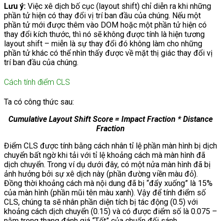
Lưu ý:
Việc xê dịch bố cục (layout shift) chỉ diễn ra khi những
phần tử hiện có thay đổi vị trí ban đầu của chúng. Nếu một
phần tử mới được thêm vào DOM hoặc một phần tử hiện có
thay đổi kích thước, thì nó sẽ không được tính là hiện tương
layout shift – miễn là sự thay đổi đó không làm cho những
phần tử khác có thể nhìn thấy được về mặt thị giác thay đổi vị
trí ban đầu của chúng.
Cách tính điểm CLS
Ta có công thức sau:
Cumulative Layout Shift Score = Impact Fraction * Distance
Fraction
Điểm CLS được tính bằng cách nhân tỉ lệ phần màn hình bị dịch
chuyển bất ngờ khi tải với tỉ lệ khoảng cách mà màn hình đã
dịch chuyển. Trong ví dụ dưới đây, có một nửa màn hình đã bị
ảnh hưởng bởi sự xê dịch này (phần đường viền màu đỏ).
Đồng thời khoảng cách mà nội dung đã bị “đẩy xuống” là 15%
của màn hình (phần mũi tên màu xanh). Vậy để tính điểm số
CLS, chúng ta sẽ nhân phần diện tích bị tác động (0.5) với
khoảng cách dịch chuyển (0.15) và có được điểm số là 0.075 –
nằm trong thang đánh giá “Tốt” của chuẩn đối sánh.