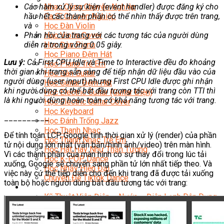
Nhạc Công Chuyên Nghiệp
Các hàm xử lý sự kiện (event handler) được đăng ký cho
Ca Sĩ Chuyên Nghiệp
hầu hết các thành phần có thể nhìn thấy được trên trang,
Học Đàn Violin
và
Học Violin Cover
Phản hồi của trang với các tương tác của người dùng
Học Đàn Piano
diễn ra trong vòng 0.05 giây.
Học Piano Đệm Hát
Lưu ý:
Cả First CPU Idle và Time to Interactive đều đo khoảng
Học Piano Trẻ Em
thời gian khi trang sẵn sàng để tiếp nhận dữ liệu đầu vào của
Học Đàn Guitar
người dùng (user input) nhưng First CPU Idle được ghi nhận
Học Guitar Đệm Hát
khi người dùng có thể bắt đầu tương tác với trang còn TTI thì
Học Electric Guitar (Guitar Điện)
là khi người dùng hoàn toàn có khả năng tương tác với trang.
Học Electric Guitar Cover
Học Keyboard
__________
Học Đánh Trống Jazz
Học Thanh Nhạc
Để tính toán LCP, Google tính thời gian xử lý (render) của phần
Học Thanh Nhạc Trẻ Em
tử nội dung lớn nhất (văn bản/hình ảnh/video) trên màn hình.
Học Hát Hay Như Thần Tượng
Vì các thành phần của màn hình có sự thay đổi trong lúc tải
Học K-POP Dance
xuống, Google sẽ chuyển sang phần tử lớn nhất tiếp theo. Và
Học Nhảy Hiện Đại
việc này cứ thế tiếp diễn cho đến khi trang đã được tải xuống
Chuyên Đề Tiktok Dance
toàn bộ hoặc người dùng bắt đầu tương tác với trang:
Kỹ Thuật – Công Nghệ
Kỹ Thuật Viên Điện – Nước – Điện Lạnh Dân Dụng
Kỹ Thuật Viên Điện Lạnh Ô Tô
Kỹ Thuật Viên Điện – Điện Tử Ô Tô Cơ Bản