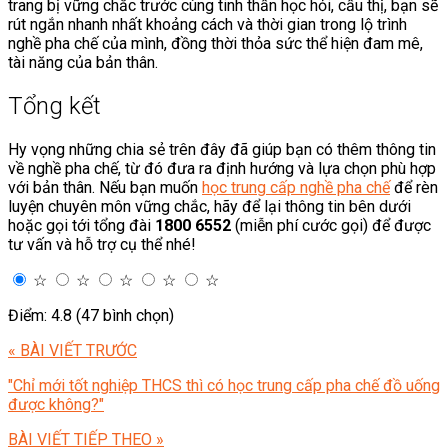
trang bị vững chắc trước cùng tinh thần học hỏi, cầu thị, bạn sẽ
rút ngắn nhanh nhất khoảng cách và thời gian trong lộ trình
nghề pha chế của mình, đồng thời thỏa sức thể hiện đam mê,
tài năng của bản thân.
Tổng kết
Hy vọng những chia sẻ trên đây đã giúp bạn có thêm thông tin
về nghề pha chế, từ đó đưa ra định hướng và lựa chọn phù hợp
với bản thân. Nếu bạn muốn
học trung cấp nghề pha chế
để rèn
luyện chuyên môn vững chắc, hãy để lại thông tin bên dưới
hoặc gọi tới tổng đài
1800 6552
(miễn phí cước gọi) để được
tư vấn và hỗ trợ cụ thể nhé!
☆
☆
☆
☆
☆
Điểm: 4.8 (47 bình chọn)
« BÀI VIẾT TRƯỚC
"Chỉ mới tốt nghiệp THCS thì có học trung cấp pha chế đồ uống
được không?"
BÀI VIẾT TIẾP THEO »