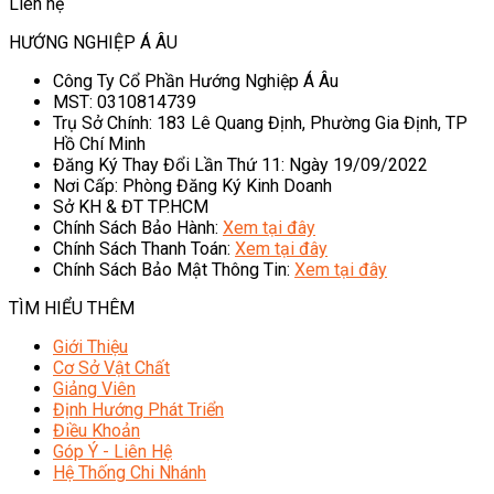
Liên hệ
HƯỚNG NGHIỆP Á ÂU
Công Ty Cổ Phần Hướng Nghiệp Á Âu
MST: 0310814739
Trụ Sở Chính: 183 Lê Quang Định, Phường Gia Định, TP
Hồ Chí Minh
Đăng Ký Thay Đổi Lần Thứ 11: Ngày 19/09/2022
Nơi Cấp: Phòng Đăng Ký Kinh Doanh
Sở KH & ĐT TP.HCM
Chính Sách Bảo Hành:
Xem tại đây
Chính Sách Thanh Toán:
Xem tại đây
Chính Sách Bảo Mật Thông Tin:
Xem tại đây
TÌM HIỂU THÊM
Giới Thiệu
Cơ Sở Vật Chất
Giảng Viên
Định Hướng Phát Triển
Điều Khoản
Góp Ý - Liên Hệ
Hệ Thống Chi Nhánh