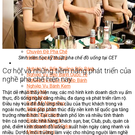
Chuyên Gia Cà Phê
Cà Phê Pha Máy
Khởi Sự Kinh Doanh Cafe – Chuỗi Cafe
Bí Quyết Khởi Nghiệp Mô Hình Đồ Uống
Kinh Doanh Mô Hình Đồ Uống Thịnh Hành
Kinh Doanh Chuỗi Và Nhượng Quyền
Tiếng Anh Chuyên Ngành Pha Chế
Học Làm Kem
Học Pha Chế Trà Sữa
Chuyên Đề Pha Chế
Video Dạy Pha Chế
Sinh viên học kỹ thuật pha chế đồ uống tại CET
Làm Bánh
Nghiệp Vụ Bếp Trưởng Bếp Bánh
Cơ hội và những tiềm năng phát triển của
Nghiệp Vụ Bếp Bánh Quốc Tế
nghề pha chế hiện nay
Nghiệp Vụ Quản Lý Bếp Bánh
Nghiệp Vụ Bánh Kem
Bánh Việt
Thật dễ nhận thấy hiện nay, các mô hình kinh doanh dịch vụ ẩm
Bánh Nhật
thực, đồ uống ngày càng nhiều, đa dạng và phát triển rầm rộ.
Bánh Mì Nâng Cao
Điều này vừa để đáp ứng nhu cầu của thực khách trong và
Bánh Đài Loan
ngoài nước, vừa góp phần thúc đẩy nền kinh tế quốc gia tăng
Bánh Ngắn Hạn
trưởng nhanh hơn. Tại các thành phố lớn và nhiều tỉnh thành
Bánh Kinh Doanh
trên cả nước, các nhà hàng, khách sạn, bar, Club, pub, quán cà
Handmade Mini Cake
phê, điểm kinh doanh đồ uống… xuất hiện ngày càng nhanh và
Master Class
nhiều. Do đó, môi trường làm việc cho những người làm nghề