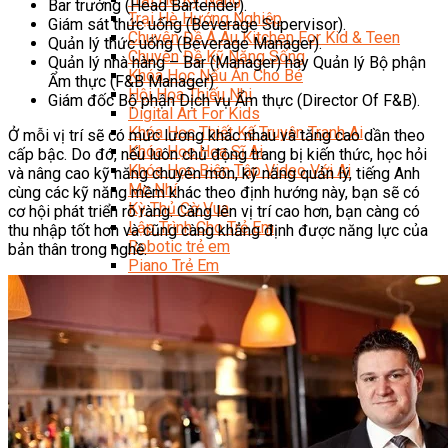
Bar trưởng (Head Bartender).
Trại Hè Hướng Nghiệp
Giám sát thức uống (Beverage Supervisor).
Chuyên Đề Á Âu Kitchen For Kid & Teen
Quản lý thức uống (Beverage Manager).
Chuyên Đề Kỹ Năng Sống
Quản lý nhà hàng – Bar (Manager) hay Quản lý Bộ phận
Khóa Học Nấu Ăn Cho Bé
Ẩm thực (F&B Manager)
Hội Họa Thiếu Nhi
Giám đốc Bộ phận Dịch vụ Ẩm thực (Director Of F&B).
Digital Art For Kids
Khóa Học Thiết Kế Truyện Tranh Ai
Ở mỗi vị trí sẽ có mức lương khác nhau và tăng cao dần theo
Khóa Học Họa Sĩ Ai
cấp bậc. Do đó, nếu luôn chủ động trang bị kiến thức, học hỏi
Khóa Học Biên Tập Video Với Ai
và nâng cao kỹ năng chuyên môn, kỹ năng quản lý, tiếng Anh
Mc Nhí
cùng các kỹ năng mềm khác theo định hướng này, bạn sẽ có
Kỳ Thủ Cờ Vua
cơ hội phát triển rõ ràng. Càng lên vị trí cao hơn, bạn càng có
Lập Trình Cho Trẻ Em
thu nhập tốt hơn và cũng càng khẳng định được năng lực của
Robotic trẻ em
bản thân trong nghề.
Piano Trẻ Em
Thanh Nhạc Trẻ Em
Sơ Cấp Cứu Cho Trẻ Em
Toán Tư Duy
Bếp Gia Đình
Trung Cấp CET
Kỹ Thuật Chế Biến Món Ăn
Kỹ Thuật Làm Bánh
Kỹ Thuật Pha Chế Đồ Uống
Quản Trị Khách Sạn