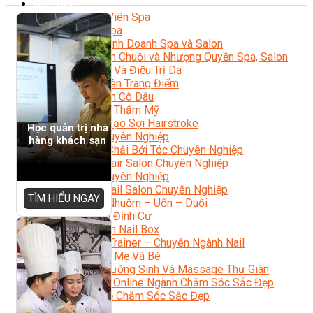
Sắc Đẹp
Kỹ Thuật Viên Spa
Quản Lý Spa
Khởi Sự Kinh Doanh Spa và Salon
Kinh Doanh Chuỗi và Nhượng Quyền Spa, Salon
Chăm Sóc Và Điều Trị Da
Chuyên Viên Trang Điểm
Trang Điểm Cô Dâu
Phun Xăm Thẩm Mỹ
Kỹ Thuật Tạo Sợi Hairstroke
Học quản trị nhà
Barber Chuyên Nghiệp
hàng khách sạn
Kỹ Thuật Chải Bới Tóc Chuyên Nghiệp
Quản Lý Hair Salon Chuyên Nghiệp
Nối Mi Chuyên Nghiệp
Quản Lý Nail Salon Chuyên Nghiệp
TÌM HIỂU NGAY
Kỹ Thuật Nhuộm – Uốn – Duỗi
Nail Salon Định Cư
Kinh Doanh Nail Box
Train The Trainer – Chuyên Ngành Nail
Chăm Sóc Mẹ Và Bé
Gội Đầu Dưỡng Sinh Và Massage Thư Giãn
Marketing Online Ngành Chăm Sóc Sắc Đẹp
Chuyên Đề Chăm Sóc Sắc Đẹp
Âm Nhạc