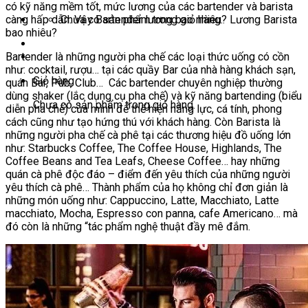
có kỹ năng mềm tốt, mức lương của các bartender và barista
càng hấp dẫn. Vậy Bartender lương bao nhiêu? Lương Barista
Chưa có sản phẩm trong giỏ hàng.
bao nhiêu?
Bartender là những người pha chế các loại thức uống có cồn
như: cocktail, rượu… tại các quầy Bar của nhà hàng khách sạn,
Giỏ hàng
quán Bar, Pub, Club… Các bartender chuyên nghiệp thường
dùng shaker (lắc dụng cụ pha chế) và kỹ năng bartending (biểu
Chưa có sản phẩm trong giỏ hàng.
diễn pha chế) của mình để thể hiện năng lực, cá tính, phong
cách cũng như tạo hứng thú với khách hàng. Còn Barista là
những người pha chế cà phê tại các thương hiệu đồ uống lớn
như: Starbucks Coffee, The Coffee House, Highlands, The
Coffee Beans and Tea Leafs, Cheese Coffee… hay những
quán cà phê độc đáo – điểm đến yêu thích của những người
yêu thích cà phê… Thành phẩm của họ không chỉ đơn giản là
những món uống như: Cappuccino, Latte, Macchiato, Latte
macchiato, Mocha, Espresso con panna, cafe Americano… mà
đó còn là những “tác phẩm nghệ thuật đầy mê đắm.