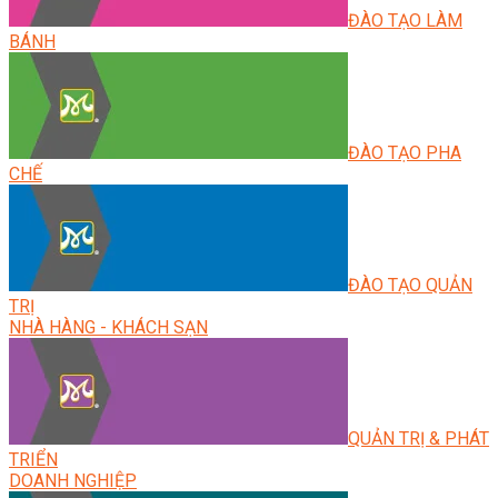
ĐÀO TẠO LÀM
BÁNH
ĐÀO TẠO PHA
CHẾ
ĐÀO TẠO QUẢN
TRỊ
NHÀ HÀNG - KHÁCH SẠN
QUẢN TRỊ & PHÁT
TRIỂN
DOANH NGHIỆP