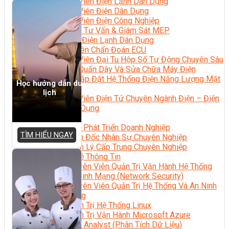
Kỹ Thuật Viên Điện Lạnh Dân Dụng
Kỹ Thuật Viên Điện Dân Dụng
Kỹ Thuật Viên Điện Công Nghiệp
Nghiệp Vụ Tư Vấn & Giám Sát MEP
Sửa Chữa Điện Lạnh Dân Dụng
Chuyên Viên Chẩn Đoán ECU
Kỹ Thuật Viên Đại Tu Hộp Số Tự Động Chuyên Sâu
Kỹ Thuật Quấn Dây Và Sửa Chữa Máy Điện
Thiết Kế Lắp Đặt Hệ Thống Điện Năng Lượng Mặt
Học hướng dẫn du
Trời
lịch
Kỹ Thuật Viên Điện Tử Chuyên Ngành Điện – Điện
Lạnh Dân Dụng
Ngành Khác
Quản Trị & Phát Triển Doanh Nghiệp
TÌM HIỂU NGAY
Giám Đốc Nhân Sự Chuyên Nghiệp
Quản Lý Cấp Trung Chuyên Nghiệp
Công Nghệ Thông Tin
Chuyên Viên Quản Trị Vận Hành Hệ Thống
An Ninh Mạng (Network Security)
Chuyên Viên Quản Trị Hệ Thống Và An Ninh
Mạng
Quản Trị Hệ Thống Linux
Quản Trị Vận Hành Microsoft Azure
Data Analyst (Phân Tích Dữ Liệu)