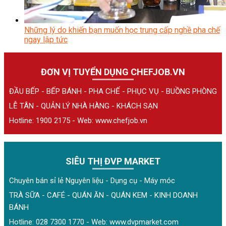
Những lý do khiến bạn muốn học trung cấp nghề pha chế
ngay lập tức
ĐƠN VỊ TUYỂN DỤNG CHEFJOB.VN
ĐẦU BẾP - BẾP BÁNH - PHA CHẾ - PHỤC VỤ - BUỒNG PHÒNG
LỄ TÂN - QUẢN LÝ NHÀ HÀNG - KHÁCH SẠN
Hotline: 1900 2175 - Web:
www.chefjob.vn
SIÊU THỊ ĐVP MARKET
Chuyên bán sỉ lẻ Nguyên liệu - Dụng cụ - Máy móc
TRÀ SỮA - CAFÉ - QUÁN ĂN - QUÁN KEM - KINH DOANH
BÁNH
Hotline: 028 7300 1770 - Web:
www.dvpmarket.com