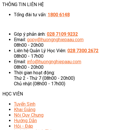
THÔNG TIN LIÊN HỆ
Tổng đài tư vấn:
1800 6148
08h00 - 20h00 (Miễn phí cước gọi)
Góp ý phản ánh:
028 7109 9232
Email:
gopy@huongnghiepaau.com
08h00 - 20h00
Liên hệ Quản Lý Học Viên:
028 7300 2672
08h00 - 17h00
Email:
info@huongnghiepaau.com
08h00 - 20h00
Thời gian hoạt động:
Thứ 2 - Thứ 7 (08h00 - 20h00)
Chủ nhật (08h00 - 17h00)
HỌC VIÊN
Tuyển Sinh
Khai Giảng
Nội Quy Chung
Hướng Dẫn
Hỏi - Đáp