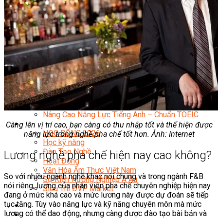
Quản Lý Kinh Doanh Nhà Hàng Và Dịch Vụ Ăn Uống
Hướng Dẫn Du Lịch
Quản Trị Lữ Hành
Marketing
Tạo Mẫu Và Chăm Sóc Sắc Đẹp
Truyền Thông Đa Phương Tiện
Công Nghệ Thông Tin
An Ninh Mạng
Thiết Kế Đồ Họa
Âm Nhạc
Điện Công Nghiệp Và Dân Dụng
Văn Hóa Phổ Thông
Nâng Cao Năng Lực Tiếng Anh – Chuẩn TOEIC
Tin Tức
Càng lên vị trí cao, bạn càng có thu nhập tốt và thể hiện được
HỌC BỔNG 2026
năng lực trong nghề pha chế tốt hơn. Ảnh: Internet
Học kỹ năng
Đào Tạo Nghề
Lương nghề pha chế hiện nay cao không?
Hoạt Động
Văn Hóa Ẩm Thực Việt Nam
So với nhiều ngành nghề khác nói chung và trong ngành F&B
Sự Kiện Hướng Nghiệp Á Âu
nói riêng, lương của nhân viên pha chế chuyên nghiệp hiện nay
Siêu Thị ĐVP Market
đang ở mức khá cao và mức lương này được dự đoán sẽ tiếp
tục tăng. Tùy vào năng lực và kỹ năng chuyên môn mà mức
lương có thể dao động, nhưng càng được đào tạo bài bản và