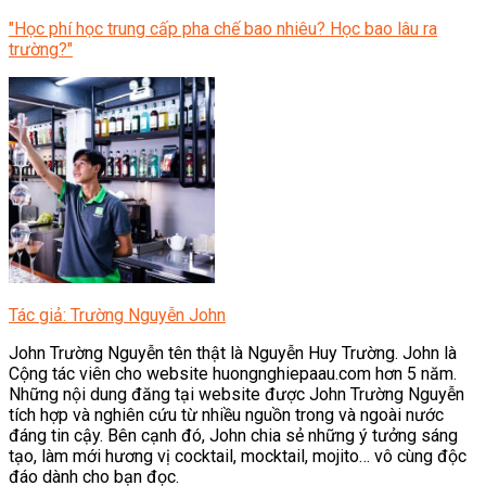
"Học phí học trung cấp pha chế bao nhiêu? Học bao lâu ra
trường?"
Tác giả: Trường Nguyễn John
John Trường Nguyễn tên thật là Nguyễn Huy Trường. John là
Cộng tác viên cho website huongnghiepaau.com hơn 5 năm.
Những nội dung đăng tại website được John Trường Nguyễn
tích hợp và nghiên cứu từ nhiều nguồn trong và ngoài nước
đáng tin cậy. Bên cạnh đó, John chia sẻ những ý tưởng sáng
tạo, làm mới hương vị cocktail, mocktail, mojito… vô cùng độc
đáo dành cho bạn đọc.