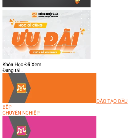
Khóa Học Đã Xem
Đang tải...
ĐÀO TẠO ĐẦU
BẾP
CHUYÊN NGHIỆP