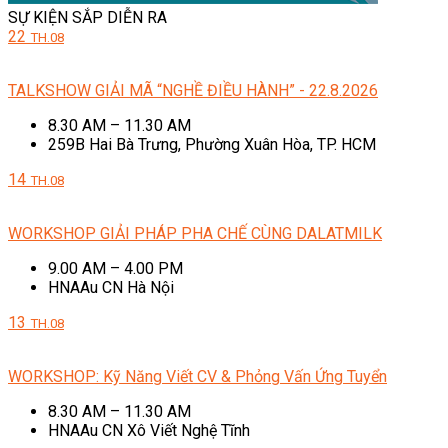
SỰ KIỆN SẮP DIỄN RA
22
TH.08
TALKSHOW GIẢI MÃ “NGHỀ ĐIỀU HÀNH” - 22.8.2026
8.30 AM – 11.30 AM
259B Hai Bà Trưng, Phường Xuân Hòa, TP. HCM
14
TH.08
WORKSHOP GIẢI PHÁP PHA CHẾ CÙNG DALATMILK
9.00 AM – 4.00 PM
HNAAu CN Hà Nội
13
TH.08
WORKSHOP: Kỹ Năng Viết CV & Phỏng Vấn Ứng Tuyển
8.30 AM – 11.30 AM
HNAAu CN Xô Viết Nghệ Tĩnh