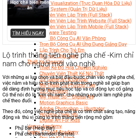
Học chế biến món
Data Visualization (Trực Quan Hóa Dữ Liệu)
ăn
Data System (Quản Trị Dữ Liệu)
Chuyên Viên Lập Trình (Full Stack)
Chuyên Viên Lập Trình Website (Full Stack)
Chuyên Viên Lập Trình Mobile (Full Stack)
Software Testing
TÌM HIỂU NGAY
Trọn Bộ Công Cụ AI Văn Phòng
Trọn Bộ Công Cụ AI Ứng Dụng Giảng Dạy
Lập Trình Cho Trẻ Em
Lộ trình thăng tiến nghề pha chế -Kim chỉ
Tin Học Ứng Dụng
Thiết Kế (Design)
nam cho người mới vào nghề
Thiết Kế Đồ Họa Chuyên Nghiệp
Chuyên Viên Thiết Kế Nội Thất
Với những ai lựa chọn và bắt đầu bước chân vào nghề pha chế,
3D Game Art & Design
việc nắm và hiểu rõ lộ trình phát triển trong nghề sẽ giúp bạn
Mỹ Thuật Đa Phương Tiện
dễ dàng định hướng mục tiêu học tập và có động lực cố gắng.
3D Animation
Có thể nói đó là “kim chỉ nam” cho những người làm nghề pha
Mỹ Thuật Số – Digital Art
chế theo đuổi.
Motion Graphics Basic
Adobe Photoshop – Illustrator
Theo đó, công việc nghề pha chế là có tính chất sáng tạo, năng
Hội Họa Thiếu Nhi
động và thú vị cùng lộ trình thăng tiến rộng mở gồm:
Digital Art For Kids
Venus Academy
Phụ Bar (Help Bar).
Sunny STEAM Academy
Pha chế (Bartender/Barista).
Trại Hè Kỹ Năng