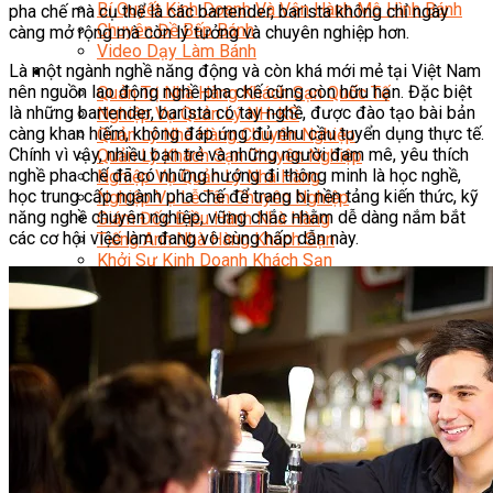
Bí Quyết Kinh Doanh Và Vận Hành Mô Hình Bánh
pha chế mà cụ thể là các bartender, barista không chỉ ngày
Chuyên Đề Bếp Bánh
càng mở rộng mà còn lý tưởng và chuyên nghiệp hơn.
Video Dạy Làm Bánh
Là một ngành nghề năng động và còn khá mới mẻ tại Việt Nam
Quản Trị NHKS
nên nguồn lao động nghề pha chế cũng còn hữu hạn. Đặc biệt
Quản Trị Nhà Hàng Khách Sạn Quốc Tế
là những bartender, barista có tay nghề, được đào tạo bài bản
Nghiệp Vụ Quản Lý NH-KS
càng khan hiếm, không đáp ứng đủ nhu cầu tuyển dụng thực tế.
Quản Lý Nhà Hàng Chuyên Nghiệp
Chính vì vậy, nhiều bạn trẻ và những người đam mê, yêu thích
Quản Lý Khách Sạn Chuyên Nghiệp
nghề pha chế đã có những hướng đi thông minh là học nghề,
Nghiệp Vụ Quản Lý Nhà Hàng
học trung cấp ngành pha chế để trang bị nền tảng kiến thức, kỹ
Nghiệp Vụ Lễ Tân Chuyên Nghiệp
năng nghề chuyên nghiệp, vững chắc nhằm dễ dàng nắm bắt
Giám Đốc Điều Hành Nhà Hàng
các cơ hội việc làm đang vô cùng hấp dẫn này.
Tiếng Anh Nhà Hàng Khách Sạn
Khởi Sự Kinh Doanh Khách Sạn
Khởi Sự Kinh Doanh Nhà Hàng
Khởi Sự Kinh Doanh Khách Sạn Mini – Homestay –
AirBnB
Kiến Thức & Kỹ Năng Ngành NH – KS
Marketing
Digital Marketing
Giám Đốc Digital Marketing
Chuyên Viên Social Media
Tiktok Marketing – Tiktok Ads
Thương Mại Điện Tử – Kinh Doanh Thực
Chiến Trên Shopee