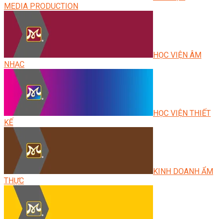
MEDIA PRODUCTION
HỌC VIỆN ÂM
NHẠC
HỌC VIỆN THIẾT
KẾ
KINH DOANH ẨM
THỰC