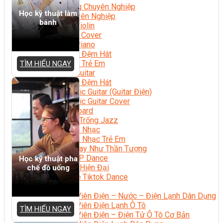
Nhạc Công Chuyên Nghiệp
Học kỹ thuật làm
Ca Sĩ Chuyên Nghiệp
bánh
Học Đàn Violin
Học Violin Cover
Học Đàn Piano
Học Piano Đệm Hát
Học Piano Trẻ Em
TÌM HIỂU NGAY
Học Đàn Guitar
Học Guitar Đệm Hát
Học Electric Guitar (Guitar Điện)
Học Electric Guitar Cover
Học Keyboard
Học Đánh Trống Jazz
Học Thanh Nhạc
Học Thanh Nhạc Trẻ Em
Học Hát Hay Như Thần Tượng
Học K-POP Dance
Học kỹ thuật pha
Học Nhảy Hiện Đại
chế đồ uống
Chuyên Đề Tiktok Dance
Kỹ Thuật – Công Nghệ
Kỹ Thuật Viên Điện – Nước – Điện Lạnh Dân Dụng
Kỹ Thuật Viên Điện Lạnh Ô Tô
TÌM HIỂU NGAY
Kỹ Thuật Viên Điện – Điện Tử Ô Tô Cơ Bản