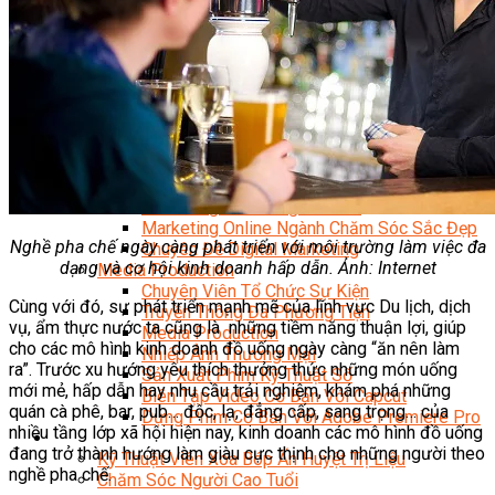
Facebook Marketing
Search Engine Optimization (SEO)
Quản Trị Fanpage
Facebook Ads
Google Ads
Content Marketing Đa Kênh
Digital Marketing Foundation
Bán Hàng Đa Kênh
Adobe Photoshop – Illustrator
Marketing Online Ngành F&B
Marketing Online Ngành Chăm Sóc Sắc Đẹp
Nghề pha chế ngày càng phát triển với môi trường làm việc đa
Chuyên Đề Digital Marketing
dạng và cơ hội kinh doanh hấp dẫn. Ảnh: Internet
Media Production
Chuyên Viên Tổ Chức Sự Kiện
Cùng với đó, sự phát triển mạnh mẽ của lĩnh vực Du lịch, dịch
Truyền Thông Đa Phương Tiện
vụ, ẩm thực nước ta cũng là những tiềm năng thuận lợi, giúp
Media Production
cho các mô hình kinh doanh đồ uống ngày càng “ăn nên làm
Nhiếp Ảnh Thương Mại
ra”. Trước xu hướng yêu thích thưởng thức những món uống
Sản Xuất Phim Kỹ Thuật Số
mới mẻ, hấp dẫn hay nhu cầu trải nghiệm, khám phá những
Biên Tập Video Cơ Bản Với Capcut
quán cà phê, bar, pub… độc, lạ, đẳng cấp, sang trọng… của
Dựng Phim Cơ Bản Với Adobe Premiere Pro
nhiều tầng lớp xã hội hiện nay, kinh doanh các mô hình đồ uống
Sức Khỏe
đang trở thành hướng làm giàu cực thịnh cho những người theo
Kỹ Thuật Viên Xoa Bóp Ấn Huyệt Trị Liệu
nghề pha chế.
Chăm Sóc Người Cao Tuổi