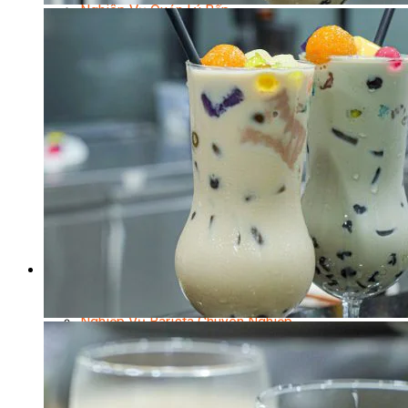
Nghiệp Vụ Quản Lý Bếp
Nghiệp Vụ Cấp Dưỡng
Nghiệp Vụ Bếp Phụ
Điểm Tâm Hồng Kông
Eat Clean
Food Stylist
Master Class
Bếp Gia Đình
Học Nấu Ăn Mở Quán
Chuyên Đề Bếp Nóng
Khởi Sự Kinh Doanh Ngành F&B
Khởi Sự Kinh Doanh Nhà Hàng
Bí Quyết Kinh Doanh và Vận Hành Mô Hình Ẩm
Thực
Video Dạy Nấu Ăn
Pha Chế
Nghiệp Vụ Bar Trưởng
Nghiệp Vụ Bartender Chuyên Nghiệp
Nghiệp Vụ Barista Chuyên Nghiệp
Nghiệp Vụ Flair Bartending Chuyên Nghiệp
Nghiệp Vụ Pha Chế Đặc Biệt
Nghiệp Vụ Pha Chế Tổng Hợp
Nghiệp Vụ Quản Lý Bar