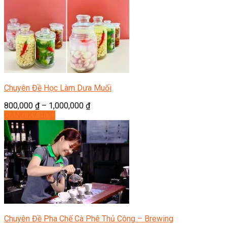
Chuyên Đề Học Làm Dưa Muối
800,000
₫
–
1,000,000
₫
ĐĂNG KÝ HỌC
Chuyên Đề Pha Chế Cà Phê Thủ Công – Brewing