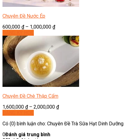
Chuyên Đề Nước Ép
600,000
₫
–
1,000,000
₫
ĐĂNG KÝ HỌC
Chuyên Đề Chè Thập Cẩm
1,600,000
₫
–
2,000,000
₫
ĐĂNG KÝ HỌC
Có (0) bình luận cho: Chuyên Đề Trà Sữa Hạt Dinh Dưỡng
0
Đánh giá trung bình