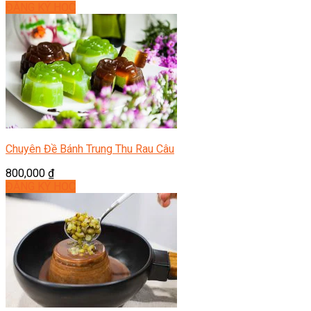
ĐĂNG KÝ HỌC
Chuyên Đề Bánh Trung Thu Rau Câu
800,000
₫
ĐĂNG KÝ HỌC