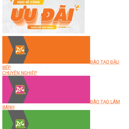
ĐÀO TẠO ĐẦU
BẾP
CHUYÊN NGHIỆP
ĐÀO TẠO LÀM
BÁNH