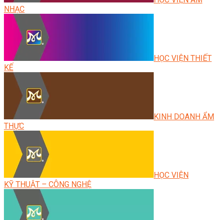
NHẠC
HỌC VIỆN THIẾT
KẾ
KINH DOANH ẨM
THỰC
HỌC VIỆN
KỸ THUẬT – CÔNG NGHỆ