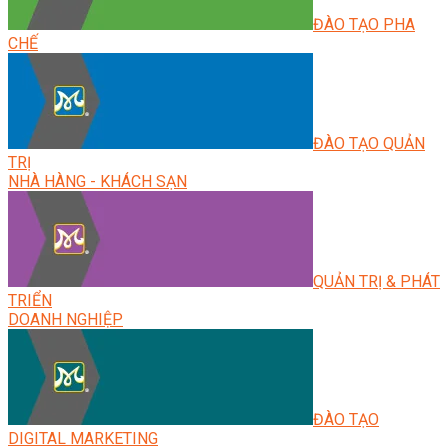
ĐÀO TẠO PHA
CHẾ
ĐÀO TẠO QUẢN
TRỊ
NHÀ HÀNG - KHÁCH SẠN
QUẢN TRỊ & PHÁT
TRIỂN
DOANH NGHIỆP
ĐÀO TẠO
DIGITAL MARKETING