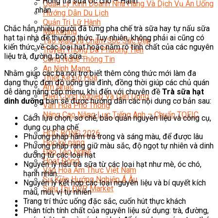
– Hồng trà sữa Óc chó – Hạnh
Quản Lý Kinh Doanh Nhà Hàng Và Dịch Vụ Ăn Uống
nhân
Hướng Dẫn Du Lịch
Quản Trị Lữ Hành
Chắc hẳn nhiều người đã từng pha chế trà sữa hay tự nấu sữa
Marketing
hạt tại nhà để thưởng thức. Tuy nhiên, không phải ai cũng có
Tạo Mẫu Và Chăm Sóc Sắc Đẹp
kiến thức về các loại hạt hoặc nắm rõ tính chất của các nguyên
Truyền Thông Đa Phương Tiện
liệu trà, đường, bột sữa…
Công Nghệ Thông Tin
An Ninh Mạng
Nhằm giúp các bà nội trợ biết thêm công thức mới làm đa
Thiết Kế Đồ Họa
dạng thực đơn đồ uống gia đình, đồng thời giúp các chủ quán
Âm Nhạc
dễ dàng nâng cấp menu, khi đến với chuyên đề
Trà sữa hạt
Điện Công Nghiệp Và Dân Dụng
dinh dưỡng
bạn sẽ được hướng dẫn các nội dung cơ bản sau:
Văn Hóa Phổ Thông
Nâng Cao Năng Lực Tiếng Anh – Chuẩn TOEIC
Cách lựa chọn, sơ chế, bảo quản nguyên liệu và công cụ,
Tin Tức
dụng cụ pha chế
HỌC BỔNG 2026
Phương pháp hãm trà trong và sáng màu, để được lâu
Học kỹ năng
Phương pháp rang giữ màu sắc, độ ngọt tự nhiên và dinh
Đào Tạo Nghề
dưỡng từ các loại hạt
Hoạt Động
Nguyên lý nấu trà sữa từ các loại hạt như mè, óc chó,
Văn Hóa Ẩm Thực Việt Nam
hạnh nhân…
Sự Kiện Hướng Nghiệp Á Âu
Nguyên lý kết hợp các loại nguyên liệu và bí quyết kích
Siêu Thị ĐVP Market
màu, mùi, vị tự nhiên
Trang trí thức uống đặc sắc, cuốn hút thực khách
Phân tích tính chất của nguyên liệu sử dụng: trà, đường,