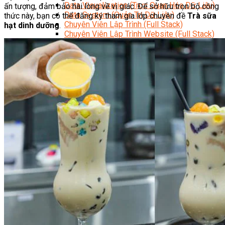
Data Visualization (Trực Quan Hóa Dữ Liệu)
ấn tượng, đảm bảo hài lòng về vị giác. Để sở hữu trọn bộ công
Data System (Quản Trị Dữ Liệu)
thức này, bạn có thể đăng ký tham gia lớp chuyên đề
Trà sữa
Chuyên Viên Lập Trình (Full Stack)
hạt dinh dưỡng
.
Chuyên Viên Lập Trình Website (Full Stack)
Chuyên Viên Lập Trình Mobile (Full Stack)
Software Testing
Trọn Bộ Công Cụ AI Văn Phòng
Trọn Bộ Công Cụ AI Ứng Dụng Giảng Dạy
Lập Trình Cho Trẻ Em
Tin Học Ứng Dụng
Thiết Kế (Design)
Thiết Kế Đồ Họa Chuyên Nghiệp
Chuyên Viên Thiết Kế Nội Thất
3D Game Art & Design
Mỹ Thuật Đa Phương Tiện
3D Animation
Mỹ Thuật Số – Digital Art
Motion Graphics Basic
Adobe Photoshop – Illustrator
Hội Họa Thiếu Nhi
Digital Art For Kids
Venus Academy
Sunny STEAM Academy
Trại Hè Kỹ Năng