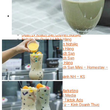
Bí Quyết Kinh Doanh Và Vận Hành Mô Hình Bánh
Chuyên Đề Bếp Bánh
Video Dạy Làm Bánh
Quản Trị NHKS
Quản Trị Nhà Hàng Khách Sạn Quốc Tế
Nghiệp Vụ Quản Lý NH-KS
Quản Lý Nhà Hàng Chuyên Nghiệp
Quản Lý Khách Sạn Chuyên Nghiệp
Nghiệp Vụ Quản Lý Nhà Hàng
Nghiệp Vụ Lễ Tân Chuyên Nghiệp
Giám Đốc Điều Hành Nhà Hàng
Tiếng Anh Nhà Hàng Khách Sạn
Khởi Sự Kinh Doanh Khách Sạn
Khởi Sự Kinh Doanh Nhà Hàng
Khởi Sự Kinh Doanh Khách Sạn Mini – Homestay –
AirBnB
Kiến Thức & Kỹ Năng Ngành NH – KS
Marketing
Digital Marketing
Giám Đốc Digital Marketing
Chuyên Viên Social Media
Tiktok Marketing – Tiktok Ads
Thương Mại Điện Tử – Kinh Doanh Thực
Chiến Trên Shopee