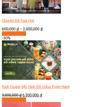
Chuyên Đề Sữa Hạt
600,000
₫
–
2,000,000
₫
ĐĂNG KÝ HỌC
-30%
Kinh Doanh Mô Hình Đồ Uống Thịnh Hành
9,000,000
₫
6,300,000
₫
ĐĂNG KÝ HỌC