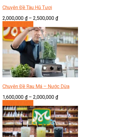
Chuyên Đề Tàu Hũ Tươi
2,000,000
₫
–
2,500,000
₫
ĐĂNG KÝ HỌC
Chuyên Đề Rau Má – Nước Dừa
1,600,000
₫
–
2,000,000
₫
ĐĂNG KÝ HỌC