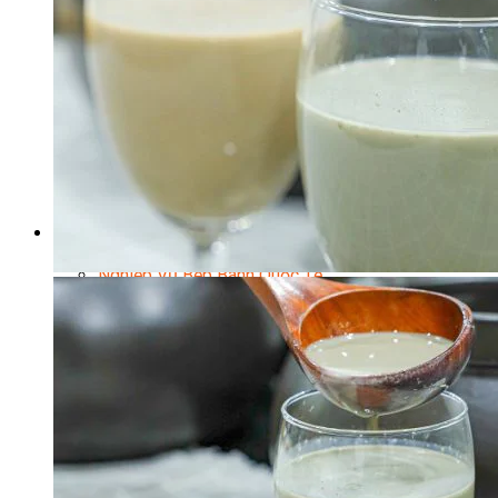
Chuyên Gia Cà Phê
Cà Phê Pha Máy
Khởi Sự Kinh Doanh Cafe – Chuỗi Cafe
Bí Quyết Khởi Nghiệp Mô Hình Đồ Uống
Kinh Doanh Mô Hình Đồ Uống Thịnh Hành
Kinh Doanh Chuỗi Và Nhượng Quyền
Tiếng Anh Chuyên Ngành Pha Chế
Học Làm Kem
Học Pha Chế Trà Sữa
Chuyên Đề Pha Chế
Video Dạy Pha Chế
Làm Bánh
Nghiệp Vụ Bếp Trưởng Bếp Bánh
Nghiệp Vụ Bếp Bánh Quốc Tế
Nghiệp Vụ Quản Lý Bếp Bánh
Nghiệp Vụ Bánh Kem
Bánh Việt
Bánh Nhật
Bánh Mì Nâng Cao
Bánh Đài Loan
Bánh Ngắn Hạn
Bánh Kinh Doanh
Handmade Mini Cake
Master Class