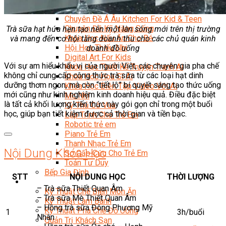
Trại Hè Hướng Nghiệp
Chuyên Đề Á Âu Kitchen For Kid & Teen
Chuyên Đề Kỹ Năng Sống
Trà sữa hạt hứa hẹn tạo nên một làn sóng mới trên thị trường
Khóa Học Nấu Ăn Cho Bé
và mang đến
cơ hội tăng doanh thu cho các chủ quán kinh
Hội Họa Thiếu Nhi
doanh đồ uống
Digital Art For Kids
Với sự am hiểu khẩu vị của người Việt, các chuyên gia pha chế
Khóa Học Thiết Kế Truyện Tranh Ai
không chỉ cung cấp công thức trà sữa từ các loại hạt dinh
Khóa Học Họa Sĩ Ai
dưỡng thơm ngon, mà còn “tiết lộ” bí quyết sáng tạo thức uống
Khóa Học Biên Tập Video Với Ai
mới cũng như kinh nghiệm kinh doanh hiệu quả. Điều đặc biệt
Mc Nhí
là tất cả khối lượng kiến thức này gói gọn chỉ trong một buổi
Kỳ Thủ Cờ Vua
học, giúp bạn tiết kiệm được cả thời gian và tiền bạc.
Lập Trình Cho Trẻ Em
Robotic trẻ em
Piano Trẻ Em
Thanh Nhạc Trẻ Em
Nội Dung Khóa Học
Sơ Cấp Cứu Cho Trẻ Em
Toán Tư Duy
Bếp Gia Đình
STT
NỘI DUNG HỌC
THỜI LƯỢNG
Trung Cấp CET
– Trà sữa Thiết Quan Âm
Kỹ Thuật Chế Biến Món Ăn
– Trà sữa Mè Thiết Quan Âm
Kỹ Thuật Làm Bánh
– Hồng trà sữa Đông Phương Mỹ
Kỹ Thuật Pha Chế Đồ Uống
1
3h/buổi
Nhân
Quản Trị Khách Sạn