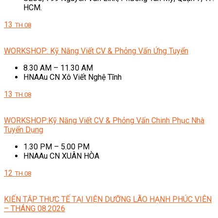
HCM.
13
TH.08
WORKSHOP: Kỹ Năng Viết CV & Phỏng Vấn Ứng Tuyển
8.30 AM – 11.30 AM
HNAAu CN Xô Viết Nghệ Tĩnh
13
TH.08
WORKSHOP:Kỹ Năng Viết CV & Phỏng Vấn Chinh Phục Nhà
Tuyển Dụng
1.30 PM – 5.00 PM
HNAAu CN XUÂN HÒA
12
TH.08
KIẾN TẬP THỰC TẾ TẠI VIỆN DƯỠNG LÃO HẠNH PHÚC VIÊN
– THÁNG 08.2026