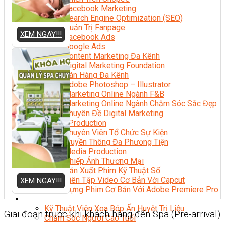
Facebook Marketing
Search Engine Optimization (SEO)
Quản Trị Fanpage
XEM NGAY!!!
Facebook Ads
Google Ads
Content Marketing Đa Kênh
Digital Marketing Foundation
Bán Hàng Đa Kênh
Adobe Photoshop – Illustrator
Marketing Online Ngành F&B
Marketing Online Ngành Chăm Sóc Sắc Đẹp
Chuyên Đề Digital Marketing
Media Production
Chuyên Viên Tổ Chức Sự Kiện
Truyền Thông Đa Phương Tiện
Media Production
Nhiếp Ảnh Thương Mại
Sản Xuất Phim Kỹ Thuật Số
Biên Tập Video Cơ Bản Với Capcut
XEM NGAY!!!
Dựng Phim Cơ Bản Với Adobe Premiere Pro
Sức Khỏe
Kỹ Thuật Viên Xoa Bóp Ấn Huyệt Trị Liệu
Giai đoạn trước khi khách hàng đến Spa (Pre-arrival)
Chăm Sóc Người Cao Tuổi