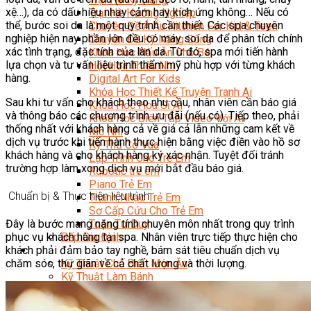
xệ…), da có dấu hiệu nhạy cảm hay kích ứng không… Nếu có
Trại Hè Hướng Nghiệp
thể, bước soi da là một quy trình cần thiết. Các spa chuyên
Chuyên Đề Á Âu Kitchen For Kid & Teen
nghiệp hiện nay phần lớn đều có máy soi da để phân tích chính
Chuyên Đề Kỹ Năng Sống
xác tình trạng, đặc tính của làn da. Từ đó, spa mới tiến hành
Khóa Học Nấu Ăn Cho Bé
lựa chọn và tư vấn liệu trình thẩm mỹ phù hợp với từng khách
Hội Họa Thiếu Nhi
hàng.
Digital Art For Kids
Khóa Học Thiết Kế Truyện Tranh Ai
Sau khi tư vấn cho khách theo nhu cầu, nhân viên cần báo giá
Khóa Học Họa Sĩ Ai
và thông báo các chương trình ưu đãi (nếu có). Tiếp theo, phải
Khóa Học Biên Tập Video Với Ai
thống nhất với khách hàng cả về giá cả lẫn những cam kết về
Mc Nhí
dịch vụ trước khi tiến hành thực hiện bằng việc điền vào hồ sơ
Kỳ Thủ Cờ Vua
khách hàng và cho khách hàng ký xác nhận. Tuyệt đối tránh
Lập Trình Cho Trẻ Em
trường hợp làm xong dịch vụ mới bắt đầu báo giá.
Robotic trẻ em
Piano Trẻ Em
Chuẩn bị & Thực hiện liệu trình
Thanh Nhạc Trẻ Em
Sơ Cấp Cứu Cho Trẻ Em
Toán Tư Duy
Đây là bước mang nặng tính chuyên môn nhất trong quy trình
Bếp Gia Đình
phục vụ khách hàng tại spa. Nhân viên trực tiếp thực hiện cho
Trung Cấp CET
khách phải đảm bảo tay nghề, bám sát tiêu chuẩn dịch vụ
Kỹ Thuật Chế Biến Món Ăn
chăm sóc, thư giãn về cả chất lượng và thời lượng.
Kỹ Thuật Làm Bánh
Kỹ Thuật Pha Chế Đồ Uống
Quản Trị Khách Sạn