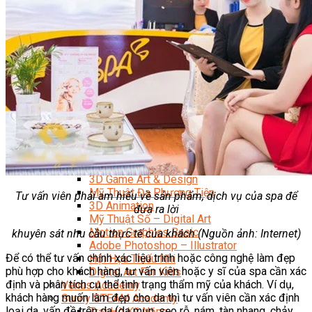
Data Visualization (Trực Quan Hóa Dữ Liệu)
Data System (Quản Trị Dữ Liệu)
Chuyên Viên Lập Trình (Full Stack)
Chuyên Viên Lập Trình Website (Full Stack)
Chuyên Viên Lập Trình Mobile (Full Stack)
Software Testing
Trọn Bộ Công Cụ AI Văn Phòng
Trọn Bộ Công Cụ AI Ứng Dụng Giảng Dạy
Lập Trình Cho Trẻ Em
Tin Học Ứng Dụng
Thiết Kế (Design)
Thiết Kế Đồ Họa Chuyên Nghiệp
Chuyên Viên Thiết Kế Nội Thất
3D Game Art & Design
Mỹ Thuật Đa Phương Tiện
Tư vấn viên phải am hiểu về sản phẩm, dịch vụ của spa để
3D Animation
đưa ra lời
Mỹ Thuật Số – Digital Art
Motion Graphics Basic
khuyên sát nhu cầu thực tế của khách (Nguồn ảnh: Internet)
Adobe Photoshop – Illustrator
Để có thể tư vấn chính xác liệu trình hoặc công nghệ làm đẹp
Hội Họa Thiếu Nhi
phù hợp cho khách hàng, tư vấn viên hoặc y sĩ của spa cần xác
Digital Art For Kids
định và phân tích cụ thể tình trạng thẩm mỹ của khách. Ví dụ,
Venus Academy
khách hàng muốn làm đẹp cho da thì tư vấn viên cần xác định
Sunny STEAM Academy
loại da, vấn đề trên da (da mụn, sẹo rỗ, nám, tàn nhang, chảy
Trại Hè Kỹ Năng