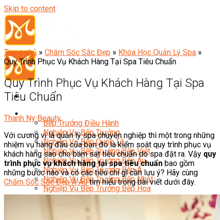
Skip to content
Trang chủ
»
Chăm Sóc Sắc Đẹp
»
Khóa Học Quản Lý Spa
»
Quy Trình Phục Vụ Khách Hàng Tại Spa Tiêu Chuẩn
Quy Trình Phục Vụ Khách Hàng Tại Spa
Tiêu Chuẩn
Đầu Bếp
Thanh Ny Beauty
Bếp Trưởng Điều Hành
Nghiệp Vụ Bếp Trưởng
Với cương vị là quản lý spa chuyên nghiệp thì một trong những
Nghiệp Vụ Bếp Quốc Tế
nhiệm vụ hàng đầu của bạn đó là kiểm soát quy trình phục vụ
Nghiệp Vụ Bếp Trưởng Bếp Việt
khách hàng sao cho bám sát tiêu chuẩn do spa đặt ra. Vậy
quy
Nghiệp Vụ Bếp Trưởng Bếp Âu
trình phục vụ khách hàng tại spa tiêu chuẩn
bao gồm
Nghiệp Vụ Bếp Trưởng Bếp Á
những bước nào và có các tiêu chí gì cần lưu ý? Hãy cùng
Nghiệp Vụ Bếp Trưởng Bếp Nhật
Chăm Sóc Sắc Đẹp Á Âu
tìm hiểu trong bài viết dưới đây.
Nghiệp Vụ Bếp Trưởng Bếp Hoa
Nghiệp Vụ Bếp Hàn
Nghiệp Vụ Bếp Thái
Nghiệp Vụ Bếp Chay