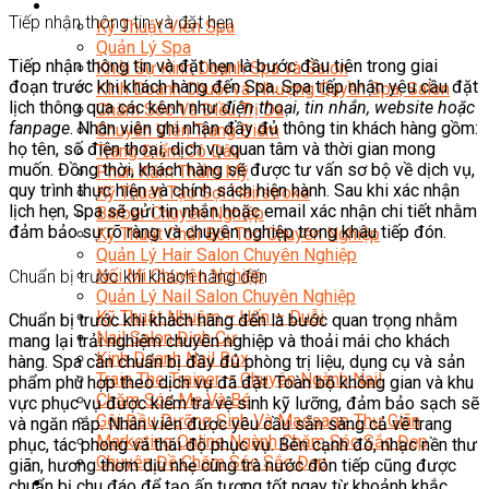
Sắc Đẹp
Tiếp nhận thông tin và đặt hẹn
Kỹ Thuật Viên Spa
Quản Lý Spa
Tiếp nhận thông tin và đặt hẹn là bước đầu tiên trong giai
Khởi Sự Kinh Doanh Spa và Salon
đoạn trước khi khách hàng đến Spa. Spa tiếp nhận yêu cầu đặt
Kinh Doanh Chuỗi và Nhượng Quyền Spa, Salon
lịch thông qua các kênh như
điện thoại, tin nhắn, website hoặc
Chăm Sóc Và Điều Trị Da
fanpage
. Nhân viên ghi nhận đầy đủ thông tin khách hàng gồm:
Chuyên Viên Trang Điểm
họ tên, số điện thoại, dịch vụ quan tâm và thời gian mong
Trang Điểm Cô Dâu
muốn. Đồng thời, khách hàng sẽ được tư vấn sơ bộ về dịch vụ,
Phun Xăm Thẩm Mỹ
quy trình thực hiện và chính sách hiện hành. Sau khi xác nhận
Kỹ Thuật Tạo Sợi Hairstroke
lịch hẹn, Spa sẽ gửi tin nhắn hoặc email xác nhận chi tiết nhằm
Barber Chuyên Nghiệp
đảm bảo sự rõ ràng và chuyên nghiệp trong khâu tiếp đón.
Kỹ Thuật Chải Bới Tóc Chuyên Nghiệp
Quản Lý Hair Salon Chuyên Nghiệp
Nối Mi Chuyên Nghiệp
Chuẩn bị trước khi khách hàng đến
Quản Lý Nail Salon Chuyên Nghiệp
Kỹ Thuật Nhuộm – Uốn – Duỗi
Chuẩn bị trước khi khách hàng đến là bước quan trọng nhằm
Nail Salon Định Cư
mang lại trải nghiệm chuyên nghiệp và thoải mái cho khách
Kinh Doanh Nail Box
hàng. Spa cần chuẩn bị đầy đủ phòng trị liệu, dụng cụ và sản
Train The Trainer – Chuyên Ngành Nail
phẩm phù hợp theo dịch vụ đã đặt. Toàn bộ không gian và khu
Chăm Sóc Mẹ Và Bé
vực phục vụ được kiểm tra vệ sinh kỹ lưỡng, đảm bảo sạch sẽ
Gội Đầu Dưỡng Sinh Và Massage Thư Giãn
và ngăn nắp. Nhân viên được yêu cầu sẵn sàng cả về trang
Marketing Online Ngành Chăm Sóc Sắc Đẹp
phục, tác phong và thái độ phục vụ. Bên cạnh đó, nhạc nền thư
Chuyên Đề Chăm Sóc Sắc Đẹp
giãn, hương thơm dịu nhẹ cùng trà nước đón tiếp cũng được
Âm Nhạc
chuẩn bị chu đáo để tạo ấn tượng tốt ngay từ khoảnh khắc