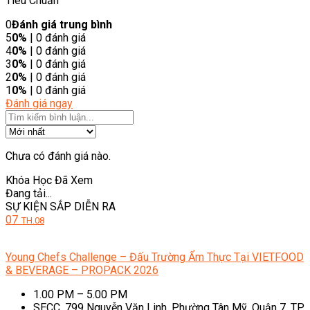
Tiêu Chuẩn
0
Đánh giá trung bình
5
0%
| 0 đánh giá
4
0%
| 0 đánh giá
3
0%
| 0 đánh giá
2
0%
| 0 đánh giá
1
0%
| 0 đánh giá
Đánh giá ngay
Chưa có đánh giá nào.
Khóa Học Đã Xem
Đang tải...
SỰ KIỆN SẮP DIỄN RA
07
TH.08
Young Chefs Challenge – Đấu Trường Ẩm Thực Tại VIETFOOD
& BEVERAGE – PROPACK 2026
1.00 PM – 5.00 PM
SECC, 799 Nguyễn Văn Linh, Phường Tân Mỹ, Quận 7, TP.