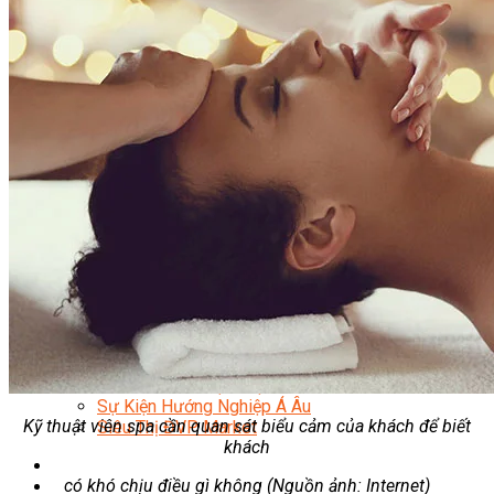
Quản Lý Kinh Doanh Nhà Hàng Và Dịch Vụ Ăn Uống
Hướng Dẫn Du Lịch
Quản Trị Lữ Hành
Marketing
Tạo Mẫu Và Chăm Sóc Sắc Đẹp
Truyền Thông Đa Phương Tiện
Công Nghệ Thông Tin
An Ninh Mạng
Thiết Kế Đồ Họa
Âm Nhạc
Điện Công Nghiệp Và Dân Dụng
Văn Hóa Phổ Thông
Nâng Cao Năng Lực Tiếng Anh – Chuẩn TOEIC
Tin Tức
HỌC BỔNG 2026
Học kỹ năng
Đào Tạo Nghề
Hoạt Động
Văn Hóa Ẩm Thực Việt Nam
Sự Kiện Hướng Nghiệp Á Âu
Kỹ thuật viên spa cần quan sát biểu cảm của khách để biết
Siêu Thị ĐVP Market
khách
có khó chịu điều gì không (Nguồn ảnh: Internet)