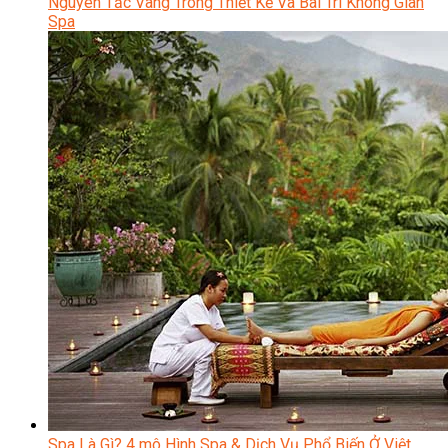
Nguyên Tắc Vàng Trong Thiết Kế Và Bài Trí Không Gian
Spa
Spa Là Gì? 4 mô Hình Spa & Dịch Vụ Phổ Biến Ở Việt