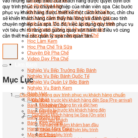
Chuyên Gia Cà Phê
vào những lần tiếp theo của khách hàng được quyết định bởi
Cà Phê Pha Máy
quy trình phục vụ chuyên nghiệp của nhân viên spa. Các bước
Khởi Sự Kinh Doanh Cafe – Chuỗi Cafe
phục vụ khách hàng được thiết kế một cách khoa học, chỉn chu
Bí Quyết Khởi Nghiệp Mô Hình Đồ Uống
sẽ khiến khách hàng cảm thấy hài lòng và đánh giá cao tính
Kinh Doanh Mô Hình Đồ Uống Thịnh Hành
chuyên nghiệp của spa. Do đó, việc áp dụng quy trình phục vụ
Kinh Doanh Chuỗi Và Nhượng Quyền
với tiêu chí rõ ràng vào guồng quay vận hành là điều vô cùng
Tiếng Anh Chuyên Ngành Pha Chế
cần thiết mà các quản lý spa nên quan tâm.
Học Làm Kem
Học Pha Chế Trà Sữa
Chuyên Đề Pha Chế
Video Dạy Pha Chế
Làm Bánh
Nghiệp Vụ Bếp Trưởng Bếp Bánh
Nghiệp Vụ Bếp Bánh Quốc Tế
Mục Lục
Nghiệp Vụ Quản Lý Bếp Bánh
Nghiệp Vụ Bánh Kem
Bánh Việt
Các bước trong quy trình phục vụ khách hàng chuẩn
Bánh Nhật
Giai đoạn trước khi khách hàng đến Spa (Pre-arrival)
Bánh Mì Nâng Cao
Tiếp nhận thông tin và đặt hẹn
Chuẩn bị trước khi khách hàng đến
Bánh Đài Loan
Giai đoạn khách hàng tại Spa (On-site)
Bánh Ngắn Hạn
Đón tiếp khách
Bánh Kinh Doanh
Tư vấn và thăm khám ban đầu
Handmade Mini Cake
Chuẩn bị & Thực hiện liệu trình
Master Class
Kết thúc liệu trình