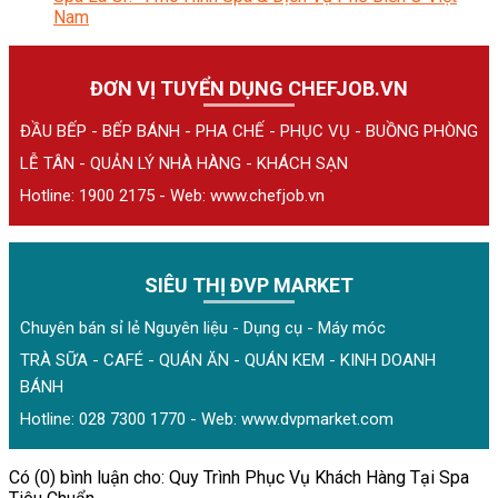
Nam
ĐƠN VỊ TUYỂN DỤNG CHEFJOB.VN
ĐẦU BẾP - BẾP BÁNH - PHA CHẾ - PHỤC VỤ - BUỒNG PHÒNG
LỄ TÂN - QUẢN LÝ NHÀ HÀNG - KHÁCH SẠN
Hotline: 1900 2175 - Web:
www.chefjob.vn
SIÊU THỊ ĐVP MARKET
Chuyên bán sỉ lẻ Nguyên liệu - Dụng cụ - Máy móc
TRÀ SỮA - CAFÉ - QUÁN ĂN - QUÁN KEM - KINH DOANH
BÁNH
Hotline: 028 7300 1770 - Web:
www.dvpmarket.com
Có (0) bình luận cho: Quy Trình Phục Vụ Khách Hàng Tại Spa