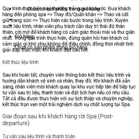
Quy trình thực hiện này thường trải qua các bước: Đưa khách
Chưa có sản phẩm trong giỏ hàng.
hàng đến phòng spa => Thay đồ/Quấn khăn => Tháo và cất
giữ trang sức => Thực hiện các bước trong liệu trình. Xuyên
suốt liệu trình, nhân viên phụ trách cần duy trì thái độ thân
thiện, cởi mở để khách hàng có cảm giác thoải mái và thư giãn
Giỏ hàng
nhất. Trong quá trình thực hiện, đừng quên hỏi han khách có
cảm giác gì khó chịu không để điều chỉnh, đồng thời nhiệt tình
Chưa có sản phẩm trong giỏ hàng.
giải đáp thắc mắc khi khách đặt câu hỏi.
Kết thúc liệu trình
Sau khi hoàn tất, chuyên viên thông báo kết thúc liệu trình và
hướng dẫn khách vệ sinh cá nhân, thay đồ. Khi khách đã sẵn
sàng, nhân viên mời khách quay lại khu vực tiếp tân để tiếp tục
tư vấn sau trị liệu, thanh toán và đặt lịch hẹn nếu có nhu cầu.
Tất cả đều được thực hiện với sự lịch thiệp và chuyên nghiệp,
kết thúc trọn vẹn một trải nghiệm dịch vụ chất lượng tại Spa.
Giai đoạn sau khi khách hàng rời Spa (Post-
departure)
Tư vấn sau liệu trình và thanh toán