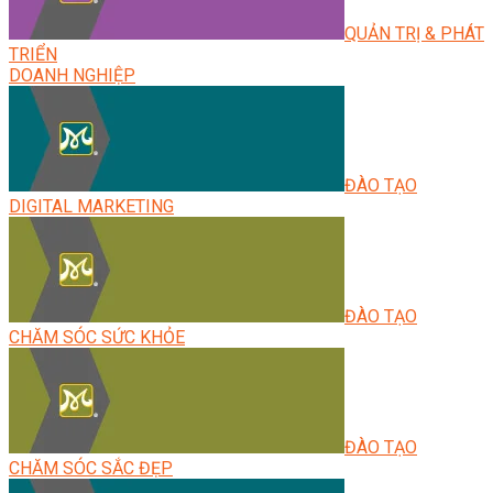
QUẢN TRỊ & PHÁT
TRIỂN
DOANH NGHIỆP
ĐÀO TẠO
DIGITAL MARKETING
ĐÀO TẠO
CHĂM SÓC SỨC KHỎE
ĐÀO TẠO
CHĂM SÓC SẮC ĐẸP