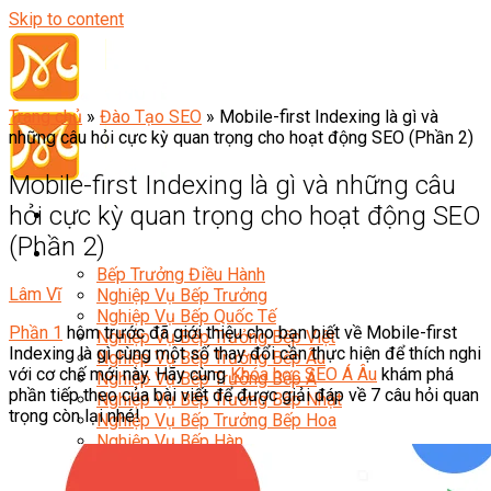
Skip to content
Trang chủ
»
Đào Tạo SEO
»
Mobile-first Indexing là gì và
những câu hỏi cực kỳ quan trọng cho hoạt động SEO (Phần 2)
Mobile-first Indexing là gì và những câu
hỏi cực kỳ quan trọng cho hoạt động SEO
(Phần 2)
Đầu Bếp
Bếp Trưởng Điều Hành
Lâm Vĩ
Nghiệp Vụ Bếp Trưởng
Nghiệp Vụ Bếp Quốc Tế
Phần 1
hôm trước đã giới thiệu cho bạn biết về Mobile-first
Nghiệp Vụ Bếp Trưởng Bếp Việt
Indexing là gì cùng một số thay đổi cần thực hiện để thích nghi
Nghiệp Vụ Bếp Trưởng Bếp Âu
với cơ chế mới này. Hãy cùng
Khóa học SEO Á Âu
khám phá
Nghiệp Vụ Bếp Trưởng Bếp Á
phần tiếp theo của bài viết để được giải đáp về 7 câu hỏi quan
Nghiệp Vụ Bếp Trưởng Bếp Nhật
trọng còn lại nhé!
Nghiệp Vụ Bếp Trưởng Bếp Hoa
Nghiệp Vụ Bếp Hàn
Nghiệp Vụ Bếp Thái
Nghiệp Vụ Bếp Chay