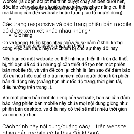
Worker (là đoạn script mà trình duyệt chạy ẩn bên dưới nền,
độc lập với website và giúp thực hiện các chức năng cụ thể
Chưa có sản phẩm trong giỏ hàng.
mà không cần đến website hoặc tương tác từ người dùng).
Các trang responsive và các trang phiên bản mobile
có được xem xét khác nhau không?
Giỏ hàng
Có và không. Điểm khác nhau chủ yếu sẽ nằm ở khối lượng
Chưa có sản phẩm trong giỏ hàng.
công việc cần thực hiện để chuẩn bị cho sự thay đổi này.
Nếu bạn có một website có thể linh hoạt hiển thị trên đa thiết
bị, thì bạn đã có đủ những gì cần thiết để tạo nên một phiên
bản mobile rồi, và vấn đề còn lại chính là làm sao để đảm bảo
tối ưu hóa hiệu quả cho trải nghiệm của người dùng trên phiên
bản di động này (chẳng hạn như tốc độ trang, thời gian tải,
điều hướng trên trang…).
Với một phiên bản mobile riêng của website, bạn sẽ cần đảm
bảo rằng phiên bản mobile này chứa mọi nội dung giống như
phiên bản desktop, và điều này có thể sẽ mất nhiều thời gian
và công sức hơn.
Cách trình bày nội dung/quảng cáo/… trên website
phiên bản mobile có bị thay đổi không?