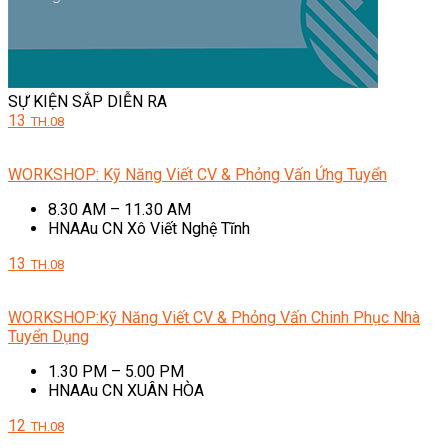
SỰ KIỆN SẮP DIỄN RA
13
TH.08
WORKSHOP: Kỹ Năng Viết CV & Phỏng Vấn Ứng Tuyển
8.30 AM – 11.30 AM
HNAAu CN Xô Viết Nghệ Tĩnh
13
TH.08
WORKSHOP:Kỹ Năng Viết CV & Phỏng Vấn Chinh Phục Nhà
Tuyển Dụng
1.30 PM – 5.00 PM
HNAAu CN XUÂN HÒA
12
TH.08