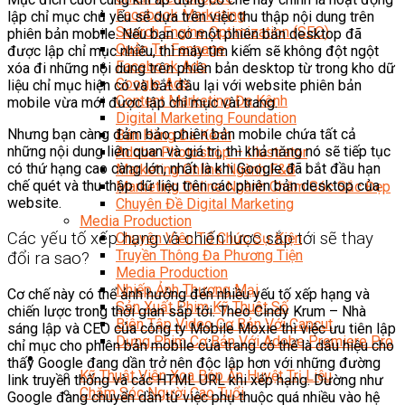
Facebook Marketing
lập chỉ mục chủ yếu sẽ dựa trên việc thu thập nội dung trên
Search Engine Optimization (SEO)
phiên bản mobile. Nếu bạn có một phiên bản desktop đã
Quản Trị Fanpage
được lập chỉ mục nhiều, thì máy tìm kiếm sẽ không đột ngột
Facebook Ads
xóa đi những nội dung trên phiên bản desktop từ trong kho dữ
Google Ads
liệu chỉ mục hiện có và bắt đầu lại với website phiên bản
Content Marketing Đa Kênh
mobile vừa mới được lập chỉ mục vài trang.
Digital Marketing Foundation
Nhưng bạn càng đảm bảo phiên bản mobile chứa tất cả
Bán Hàng Đa Kênh
những nội dung liên quan và giá trị, thì khả năng nó sẽ tiếp tục
Adobe Photoshop – Illustrator
có thứ hạng cao càng lớn, nhất là khi Google đã bắt đầu hạn
Marketing Online Ngành F&B
chế quét và thu thập dữ liệu trên các phiên bản desktop của
Marketing Online Ngành Chăm Sóc Sắc Đẹp
website.
Chuyên Đề Digital Marketing
Media Production
Các yếu tố xếp hạng và chiến lược sắp tới sẽ thay
Chuyên Viên Tổ Chức Sự Kiện
Truyền Thông Đa Phương Tiện
đổi ra sao?
Media Production
Nhiếp Ảnh Thương Mại
Cơ chế này có thể ảnh hưởng đến nhiều yếu tố xếp hạng và
Sản Xuất Phim Kỹ Thuật Số
chiến lược trong thời gian sắp tới. Theo Cindy Krum – Nhà
Biên Tập Video Cơ Bản Với Capcut
sáng lập và CEO của công ty Mobile Moxie thì việc ưu tiên lập
Dựng Phim Cơ Bản Với Adobe Premiere Pro
chỉ mục cho phiên bản mobile của trang có thể là dấu hiệu cho
Sức Khỏe
thấy Google đang dần trở nên độc lập hơn với những đường
Kỹ Thuật Viên Xoa Bóp Ấn Huyệt Trị Liệu
link truyền thống và các HTML URL khi xếp hạng. Dường như
Chăm Sóc Người Cao Tuổi
Google đang chuyển dần từ việc phụ thuộc quá nhiều vào hệ