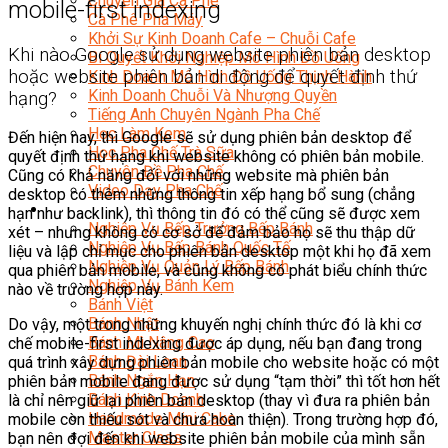
Chuyên Gia Cà Phê
mobile-first indexing
Cà Phê Pha Máy
Khởi Sự Kinh Doanh Cafe – Chuỗi Cafe
Khi nào Google sử dụng website phiên bản desktop
Bí Quyết Khởi Nghiệp Mô Hình Đồ Uống
hoặc website phiên bản di động để quyết định thứ
Kinh Doanh Mô Hình Đồ Uống Thịnh Hành
Kinh Doanh Chuỗi Và Nhượng Quyền
hạng?
Tiếng Anh Chuyên Ngành Pha Chế
Học Làm Kem
Đến hiện nay, thì Google sẽ sử dụng phiên bản desktop để
Học Pha Chế Trà Sữa
quyết định thứ hạng khi website không có phiên bản mobile.
Chuyên Đề Pha Chế
Cũng có khả năng đối với những website mà phiên bản
Video Dạy Pha Chế
desktop có thêm những thông tin xếp hạng bổ sung (chẳng
Làm Bánh
hạn như backlink), thì thông tin đó có thể cũng sẽ được xem
Nghiệp Vụ Bếp Trưởng Bếp Bánh
xét – nhưng không có cơ sở để đảm bảo họ sẽ thu thập dữ
Nghiệp Vụ Bếp Bánh Quốc Tế
liệu và lập chỉ mục cho phiên bản desktop một khi họ đã xem
Nghiệp Vụ Quản Lý Bếp Bánh
qua phiên bản mobile, và cũng không có phát biểu chính thức
Nghiệp Vụ Bánh Kem
nào về trường hợp này.
Bánh Việt
Bánh Nhật
Do vậy, một trong những khuyến nghị chính thức đó là khi cơ
Bánh Mì Nâng Cao
chế mobile-first indexing được áp dụng, nếu bạn đang trong
Bánh Đài Loan
quá trình xây dựng phiên bản mobile cho website hoặc có một
Bánh Ngắn Hạn
phiên bản mobile đang được sử dụng “tạm thời” thì tốt hơn hết
Bánh Kinh Doanh
là chỉ nên giữ lại phiên bản desktop (thay vì đưa ra phiên bản
Handmade Mini Cake
mobile còn thiếu sót và chưa hoàn thiện). Trong trường hợp đó,
Master Class
bạn nên đợi đến khi website phiên bản mobile của mình sẵn