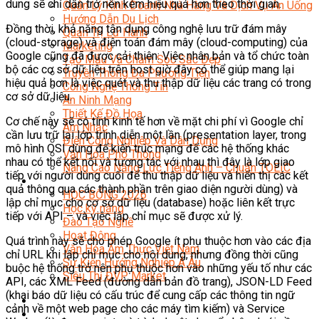
dung sẽ chỉ dần trở nên kém hiệu quả hơn theo thời gian.
Quản Lý Kinh Doanh Nhà Hàng Và Dịch Vụ Ăn Uống
Hướng Dẫn Du Lịch
Đồng thời, khả năng tận dụng công nghệ lưu trữ đám mây
Quản Trị Lữ Hành
(cloud-storage) và điện toán đám mây (cloud-computing) của
Marketing
Google cũng đã được cải thiện: Việc nhân bản và tổ chức toàn
Tạo Mẫu Và Chăm Sóc Sắc Đẹp
bộ các cơ sở dữ liệu trên host giờ đây có thể giúp mang lại
Truyền Thông Đa Phương Tiện
hiệu quả hơn là việc quét và thu thập dữ liệu các trang có trong
Công Nghệ Thông Tin
cơ sở dữ liệu.
An Ninh Mạng
Thiết Kế Đồ Họa
Cơ chế này sẽ có tính kinh tế hơn về mặt chi phí vì Google chỉ
Âm Nhạc
cần lưu trữ lại lớp trình diễn một lần (presentation layer, trong
Điện Công Nghiệp Và Dân Dụng
mô hình OSI dùng để kiến trúc mạng để các hệ thống khác
Văn Hóa Phổ Thông
nhau có thể kết nối và tương tác với nhau thì đây là lớp giao
Nâng Cao Năng Lực Tiếng Anh – Chuẩn TOEIC
tiếp với người dùng cuối để thu thập dữ liệu và hiển thị các kết
Tin Tức
quả thông qua các thành phần trên giao diện người dùng) và
HỌC BỔNG 2026
lập chỉ mục cho cơ sở dữ liệu (database) hoặc liên kết trực
Học kỹ năng
tiếp với API – và việc lập chỉ mục sẽ được xử lý.
Đào Tạo Nghề
Hoạt Động
Quá trình này sẽ cho phép Google ít phụ thuộc hơn vào các địa
Văn Hóa Ẩm Thực Việt Nam
chỉ URL khi lập chỉ mục cho nội dung, nhưng đồng thời cũng
Sự Kiện Hướng Nghiệp Á Âu
buộc hệ thống trở nên phụ thuộc hơn vào những yếu tố như các
Siêu Thị ĐVP Market
API, các XML Feed (đường dẫn bản đồ trang), JSON-LD Feed
(khai báo dữ liệu có cấu trúc để cung cấp các thông tin ngữ
cảnh về một web page cho các máy tìm kiếm) và Service