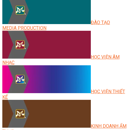
ĐÀO TẠO
MEDIA PRODUCTION
HỌC VIỆN ÂM
NHẠC
HỌC VIỆN THIẾT
KẾ
KINH DOANH ẨM