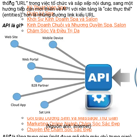
Sắc Đẹp
thống “URL” trong việc tổ chức và sắp xếp nội dung, sang một
Kỹ Thuật Viên Spa
hướng tiếp cận mới thiên về API với nền tảng là “các thực thể”
Quản Lý Spa
(entities), hơn là những đường link kiểu URL.
Khởi Sự Kinh Doanh Spa và Salon
Kinh Doanh Chuỗi và Nhượng Quyền Spa, Salon
API là gì?
Chăm Sóc Và Điều Trị Da
Chuyên Viên Trang Điểm
Trang Điểm Cô Dâu
Phun Xăm Thẩm Mỹ
Kỹ Thuật Tạo Sợi Hairstroke
Barber Chuyên Nghiệp
Kỹ Thuật Chải Bới Tóc Chuyên Nghiệp
Quản Lý Hair Salon Chuyên Nghiệp
Nối Mi Chuyên Nghiệp
Quản Lý Nail Salon Chuyên Nghiệp
Kỹ Thuật Nhuộm – Uốn – Duỗi
Nail Salon Định Cư
Kinh Doanh Nail Box
Train The Trainer – Chuyên Ngành Nail
Chăm Sóc Mẹ Và Bé
Gội Đầu Dưỡng Sinh Và Massage Thư Giãn
Marketing Online Ngành Chăm Sóc Sắc Đẹp
(Nguồn ảnh: Internet)
Chuyên Đề Chăm Sóc Sắc Đẹp
Âm Nhạc
API là tầng trung gian (một đoạn mã phía máy chủ trung gian)