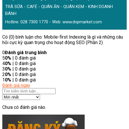
TRÀ SỮA - CAFÉ - QUÁN ĂN - QUÁN KEM - KINH DOANH
BÁNH
Hotline: 028 7300 1770 - Web:
www.dvpmarket.com
Có (0) bình luận cho: Mobile-first Indexing là gì và những câu
hỏi cực kỳ quan trọng cho hoạt động SEO (Phần 2)
0
Đánh giá trung bình
5
0%
| 0 đánh giá
4
0%
| 0 đánh giá
3
0%
| 0 đánh giá
2
0%
| 0 đánh giá
1
0%
| 0 đánh giá
Đánh giá ngay
Chưa có đánh giá nào.