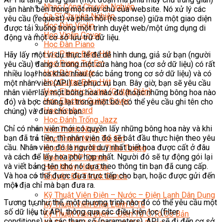
Nhạc Công Chuyên Nghiệp
vận hành bên trong một máy chủ của website. Nó xử lý các
Ca Sĩ Chuyên Nghiệp
yêu cầu (request) và phản hồi (response) giữa một giao diện
Học Đàn Violin
được tải xuống trong một trình duyệt web/một ứng dụng di
Học Violin Cover
động và một cơ sở lưu trữ dữ liệu.
Học Đàn Piano
Học Piano Đệm Hát
Hãy lấy một ví dụ thực tế để dễ hình dung, giả sử bạn (người
Học Piano Trẻ Em
yêu cầu) đang ở trong một cửa hàng hoa (cơ sở dữ liệu) có rất
Học Đàn Guitar
nhiều loại hoa khác nhau (các bảng trong cơ sở dữ liệu) và có
Học Guitar Đệm Hát
một nhân viên (API) sẽ phục vụ bạn. Bây giờ, bạn sẽ yêu cầu
Học Electric Guitar (Guitar Điện)
nhân viên lấy một bông hoa nào đó (hoặc những bông hoa nào
Học Electric Guitar Cover
đó) và bọc chúng lại trong một bó (có thể yêu cầu ghi tên cho
Học Keyboard
chúng) và đưa cho bạn.
Học Đánh Trống Jazz
Chỉ có nhân viên mới có quyền lấy những bông hoa này và khi
Học Thanh Nhạc
bạn đã trả tiền, thì nhân viên đó sẽ bắt đầu thực hiện theo yêu
Học Thanh Nhạc Trẻ Em
cầu. Nhân viên đó là người duy nhất biết hoa được cất ở đâu
Học Hát Hay Như Thần Tượng
và cách để lấy hoa phù hợp nhất. Người đó sẽ tự động gói lại
Học K-POP Dance
và viết bảng tên cho nó dựa theo thông tin bạn đã cung cấp.
Học Nhảy Hiện Đại
Và hoa có thể được đưa trực tiếp cho bạn, hoặc được gửi đến
Chuyên Đề Tiktok Dance
một địa chỉ mà bạn đưa ra.
Kỹ Thuật – Công Nghệ
Kỹ Thuật Viên Điện – Nước – Điện Lạnh Dân Dụng
Tương tự như thế, một chương trình nào đó có thể yêu cầu một
Kỹ Thuật Viên Điện Lạnh Ô Tô
số dữ liệu từ API, thông qua các điều kiện lọc (filter
Kỹ Thuật Viên Điện – Điện Tử Ô Tô Cơ Bản
conditions) và các tham số (parameters). API sẽ đi đến cơ sở