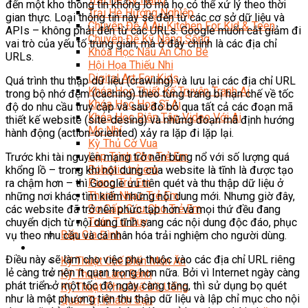
đến một kho thông tin khổng lồ mà họ có thể xử lý theo thời
Trại Hè Hướng Nghiệp
gian thực. Loại thông tin này sẽ đến từ các cơ sở dữ liệu và
Chuyên Đề Á Âu Kitchen For Kid & Teen
APIs – không phải đến từ các URLs. Google muốn cắt giảm đi
Chuyên Đề Kỹ Năng Sống
vai trò của yếu tố trung gian, mà ở đây chính là các địa chỉ
Khóa Học Nấu Ăn Cho Bé
URLs.
Hội Họa Thiếu Nhi
Digital Art For Kids
Quá trình thu thập dữ liệu (crawling) và lưu lại các địa chỉ URL
Khóa Học Thiết Kế Truyện Tranh Ai
trong bộ nhớ đệm (caching) theo từng trang bị hạn chế về tốc
Khóa Học Họa Sĩ Ai
độ do nhu cầu truy cập và sau đó bỏ qua tất cả các đoạn mã
Khóa Học Biên Tập Video Với Ai
thiết kế website (site-desing) và những đoạn mã định hướng
Mc Nhí
hành động (action-oriented) xảy ra lặp đi lặp lại.
Kỳ Thủ Cờ Vua
Lập Trình Cho Trẻ Em
Trước khi tài nguyên mạng trở nên bùng nổ với số lượng quá
Robotic trẻ em
khổng lồ – trong khi nội dung của website là tĩnh là được tạo
Piano Trẻ Em
ra chậm hơn – thì Google ưu tiên quét và thu thập dữ liệu ở
Thanh Nhạc Trẻ Em
những nơi khác, tìm kiếm những nội dung mới. Nhưng giờ đây,
Sơ Cấp Cứu Cho Trẻ Em
các website đã trở nên phức tạp hơn và mọi thứ đều đang
Toán Tư Duy
chuyển dịch từ nội dung tĩnh sang các nội dung độc đáo, phục
Bếp Gia Đình
vụ theo nhu cầu và cá nhân hóa trải nghiệm cho người dùng.
Trung Cấp CET
Điều này sẽ làm cho việc phụ thuộc vào các địa chỉ URL riêng
Kỹ Thuật Chế Biến Món Ăn
lẻ càng trở nên ít quan trọng hơn nữa. Bởi vì Internet ngày càng
Kỹ Thuật Làm Bánh
phát triển ở một tốc độ ngày càng tăng, thì sử dụng bọ quét
Kỹ Thuật Pha Chế Đồ Uống
như là một phương tiện thu thập dữ liệu và lập chỉ mục cho nội
Quản Trị Khách Sạn