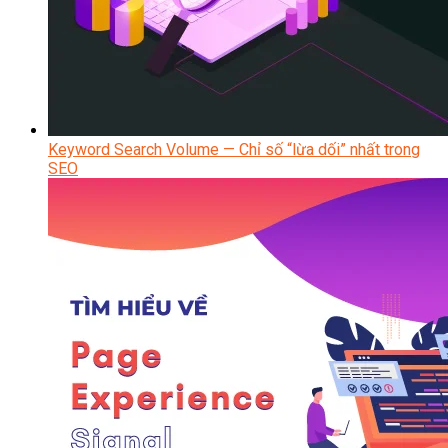
Keyword Search Volume — Chỉ số “lừa dối” nhất trong
SEO