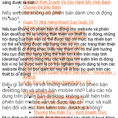
Bí Quyết Kinh Doanh Và Vận Hành Mô Hình Bánh
sàng được ra mắt.
Chuyên Đề Bếp Bánh
Video Dạy Làm Bánh
Nếu website không có phiên bản dành cho di động
Quản Trị NHKS
thì sao?
Quản Trị Nhà Hàng Khách Sạn Quốc Tế
Nghiệp Vụ Quản Lý NH-KS
Nếu bạn không có phiên bản di động cho website và phiên
Quản Lý Nhà Hàng Chuyên Nghiệp
bản desktop thì lại không thân thiện với thiết bị di động, những
Quản Lý Khách Sạn Chuyên Nghiệp
nội dung của bạn vẫn có thể được lập chỉ mục; tuy nhiên bạn
Nghiệp Vụ Quản Lý Nhà Hàng
có thể sẽ không được xếp hạng cao so với các trang thân thiện
Nghiệp Vụ Lễ Tân Chuyên Nghiệp
với thiết bị di động khác, Điều này thậm chí có thể ảnh hưởng
Giám Đốc Điều Hành Nhà Hàng
tiêu cực đến thứ hạng tổng thể trên tìm kiếm trên máy tính
Tiếng Anh Nhà Hàng Khách Sạn
(desktop search) cũng như các kết quả tìm kiếm trên di động
Khởi Sự Kinh Doanh Khách Sạn
bởi vì nó sẽ được xem là có trải nghiệm người dùng tệ hơn các
Khởi Sự Kinh Doanh Nhà Hàng
website khác (vì bọt quét lúc này sẽ là loại bọ quét trên các
Khởi Sự Kinh Doanh Khách Sạn Mini – Homestay –
thiết bị di động).
AirBnB
Kiến Thức & Kỹ Năng Ngành NH – KS
Điều gì sẽ xảy ra với những website có phiên bản
Marketing
desktop lớn và phiên bản mobile nhỏ? Liệu các nội
Digital Marketing
dung trên phiên bản desktop không xuất hiện trên
Giám Đốc Digital Marketing
phiên bản mobile vẫn sẽ được lập chỉ mục và xuất
Chuyên Viên Social Media
hiện đối với các tìm kiếm trên desktop không?
Tiktok Marketing – Tiktok Ads
Thương Mại Điện Tử – Kinh Doanh Thực
Chiến Trên Shopee
Mục đích cuối cùng khi áp dụng cơ chế này chính là hoạt động