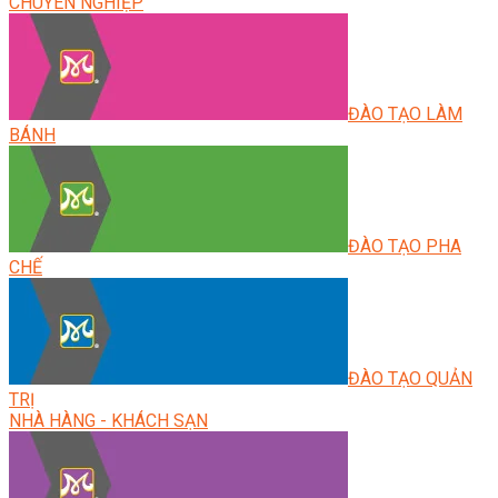
CHUYÊN NGHIỆP
ĐÀO TẠO LÀM
BÁNH
ĐÀO TẠO PHA
CHẾ
ĐÀO TẠO QUẢN
TRỊ
NHÀ HÀNG - KHÁCH SẠN