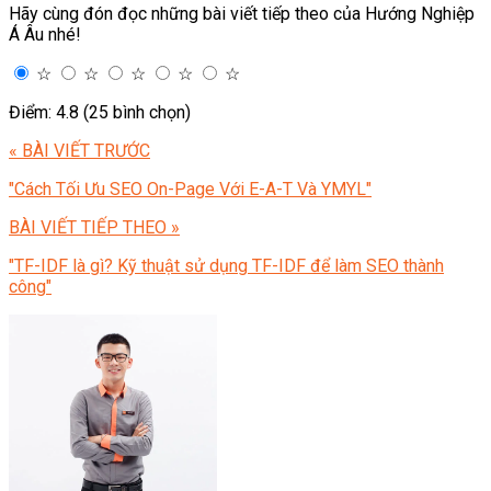
Hãy cùng đón đọc những bài viết tiếp theo của Hướng Nghiệp
Á Âu nhé!
☆
☆
☆
☆
☆
Điểm: 4.8 (25 bình chọn)
« BÀI VIẾT TRƯỚC
"Cách Tối Ưu SEO On-Page Với E-A-T Và YMYL"
BÀI VIẾT TIẾP THEO »
"TF-IDF là gì? Kỹ thuật sử dụng TF-IDF để làm SEO thành
công"