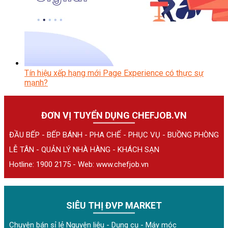
Tín hiệu xếp hạng mới Page Experience có thực sự
mạnh?
ĐƠN VỊ TUYỂN DỤNG CHEFJOB.VN
ĐẦU BẾP - BẾP BÁNH - PHA CHẾ - PHỤC VỤ - BUỒNG PHÒNG
LỄ TÂN - QUẢN LÝ NHÀ HÀNG - KHÁCH SẠN
Hotline: 1900 2175 - Web:
www.chefjob.vn
SIÊU THỊ ĐVP MARKET
Chuyên bán sỉ lẻ Nguyên liệu - Dụng cụ - Máy móc