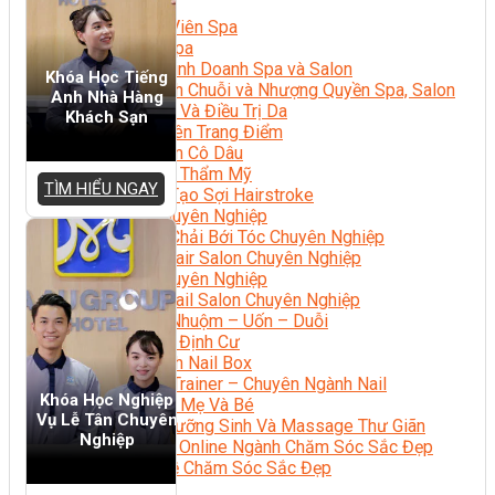
Sắc Đẹp
Kỹ Thuật Viên Spa
Quản Lý Spa
Khởi Sự Kinh Doanh Spa và Salon
Khóa Học Tiếng
Kinh Doanh Chuỗi và Nhượng Quyền Spa, Salon
Anh Nhà Hàng
Chăm Sóc Và Điều Trị Da
Khách Sạn
Chuyên Viên Trang Điểm
Trang Điểm Cô Dâu
Phun Xăm Thẩm Mỹ
TÌM HIỂU NGAY
Kỹ Thuật Tạo Sợi Hairstroke
Barber Chuyên Nghiệp
Kỹ Thuật Chải Bới Tóc Chuyên Nghiệp
Quản Lý Hair Salon Chuyên Nghiệp
Nối Mi Chuyên Nghiệp
Quản Lý Nail Salon Chuyên Nghiệp
Kỹ Thuật Nhuộm – Uốn – Duỗi
Nail Salon Định Cư
Kinh Doanh Nail Box
Train The Trainer – Chuyên Ngành Nail
Khóa Học Nghiệp
Chăm Sóc Mẹ Và Bé
Vụ Lễ Tân Chuyên
Gội Đầu Dưỡng Sinh Và Massage Thư Giãn
Nghiệp
Marketing Online Ngành Chăm Sóc Sắc Đẹp
Chuyên Đề Chăm Sóc Sắc Đẹp
Âm Nhạc