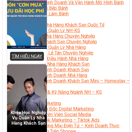
Bí Quyết Kinh Doanh Và Vận Hành Mô Hình Bánh
Chuyên Đề Bếp Bánh
Video Dạy Làm Bánh
Quản Trị NHKS
Quản Trị Nhà Hàng Khách Sạn Quốc Tế
Nghiệp Vụ Quản Lý NH-KS
Quản Lý Nhà Hàng Chuyên Nghiệp
Quản Lý Khách Sạn Chuyên Nghiệp
Nghiệp Vụ Quản Lý Nhà Hàng
Nghiệp Vụ Lễ Tân Chuyên Nghiệp
TÌM HIỂU NGAY
Giám Đốc Điều Hành Nhà Hàng
Tiếng Anh Nhà Hàng Khách Sạn
Khởi Sự Kinh Doanh Khách Sạn
Khởi Sự Kinh Doanh Nhà Hàng
Khởi Sự Kinh Doanh Khách Sạn Mini – Homestay –
AirBnB
Kiến Thức & Kỹ Năng Ngành NH – KS
Marketing
Digital Marketing
Giám Đốc Digital Marketing
Khóa Học Nghiệp
Chuyên Viên Social Media
Vụ Quản Lý Nhà
Tiktok Marketing – Tiktok Ads
Hàng Khách Sạn
Thương Mại Điện Tử – Kinh Doanh Thực
Chiến Trên Shopee