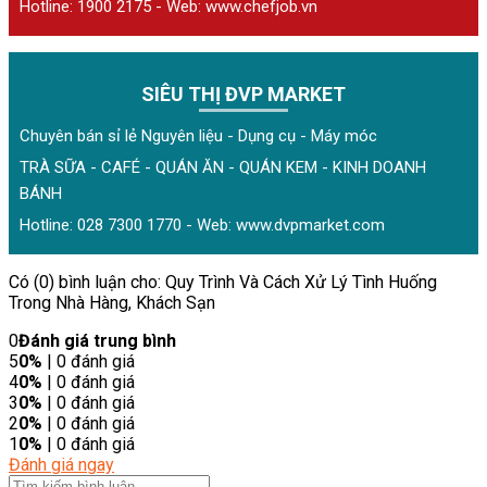
Hotline: 1900 2175 - Web:
www.chefjob.vn
SIÊU THỊ ĐVP MARKET
Chuyên bán sỉ lẻ Nguyên liệu - Dụng cụ - Máy móc
TRÀ SỮA - CAFÉ - QUÁN ĂN - QUÁN KEM - KINH DOANH
BÁNH
Hotline: 028 7300 1770 - Web:
www.dvpmarket.com
Có (0) bình luận cho: Quy Trình Và Cách Xử Lý Tình Huống
Trong Nhà Hàng, Khách Sạn
0
Đánh giá trung bình
5
0%
| 0 đánh giá
4
0%
| 0 đánh giá
3
0%
| 0 đánh giá
2
0%
| 0 đánh giá
1
0%
| 0 đánh giá
Đánh giá ngay