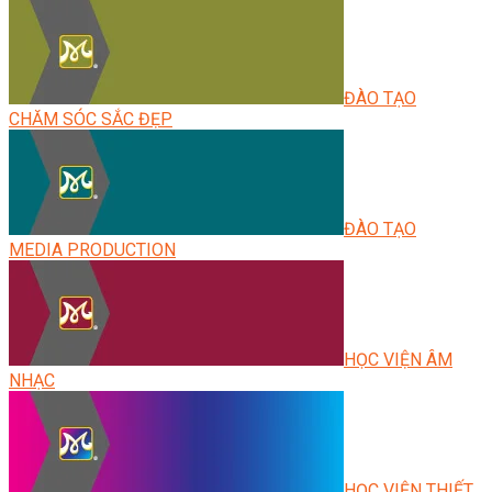
ĐÀO TẠO
CHĂM SÓC SẮC ĐẸP
ĐÀO TẠO
MEDIA PRODUCTION
HỌC VIỆN ÂM
NHẠC
HỌC VIỆN THIẾT