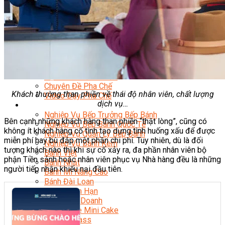
Chuyên Gia Cà Phê
Cà Phê Pha Máy
Khởi Sự Kinh Doanh Cafe – Chuỗi Cafe
Bí Quyết Khởi Nghiệp Mô Hình Đồ Uống
Kinh Doanh Mô Hình Đồ Uống Thịnh Hành
Kinh Doanh Chuỗi Và Nhượng Quyền
Tiếng Anh Chuyên Ngành Pha Chế
Học Làm Kem
Học Pha Chế Trà Sữa
Chuyên Đề Pha Chế
Khách thường than phiền về thái độ nhân viên, chất lượng
Video Dạy Pha Chế
dịch vụ…
Làm Bánh
Nghiệp Vụ Bếp Trưởng Bếp Bánh
Bên cạnh những khách hàng than phiền “thật lòng”, cũng có
Nghiệp Vụ Bếp Bánh Quốc Tế
không ít khách hàng cố tình tạo dựng tình huống xấu để được
Nghiệp Vụ Quản Lý Bếp Bánh
miễn phí hay bù đắp một phần chi phí. Tuy nhiên, dù là đối
Nghiệp Vụ Bánh Kem
tượng khách nào thì khi sự cố xảy ra, đa phần nhân viên bộ
Bánh Việt
phận Tiền sảnh hoặc nhân viên phục vụ Nhà hàng đều là những
Bánh Nhật
người tiếp nhận khiếu nại đầu tiên.
Bánh Mì Nâng Cao
Bánh Đài Loan
Bánh Ngắn Hạn
Bánh Kinh Doanh
Handmade Mini Cake
Master Class