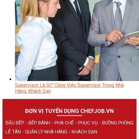
Supervisor Là Gì? Công Việc Supervisor Trong Nhà
Hàng, Khách Sạn
ĐƠN VỊ TUYỂN DỤNG CHEFJOB.VN
ĐẦU BẾP - BẾP BÁNH - PHA CHẾ - PHỤC VỤ - BUỒNG PHÒNG
LỄ TÂN - QUẢN LÝ NHÀ HÀNG - KHÁCH SẠN