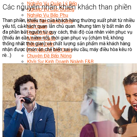
Nghiệp Vụ Quản Lý Bếp
Các nguyên nhân khiến khách than phiền
Nghiệp Vụ Cấp Dưỡng
Nghiệp Vụ Bếp Phụ
Than phiền, khiếu nại của khách hàng thường xuất phát từ nhiều
Điểm Tâm Hồng Kông
yếu tố, cả khách quan lẫn chủ quan. Nhưng tâm lý bất mãn đó
Eat Clean
đa phần bắt nguồn từ quy cách, thái độ của nhân viên phục vụ
Food Stylist
(thiếu ân cần, niềm nở), thời gian phục vụ (chậm trễ, không
Master Class
thống nhất thời gian) và chất lượng sản phẩm mà khách hàng
Bếp Gia Đình
nhận được (món ăn chế biến sai yêu cầu, máy điều hòa kêu rò
Học Nấu Ăn Mở Quán
rè…)
Chuyên Đề Bếp Nóng
Khởi Sự Kinh Doanh Ngành F&B
Khởi Sự Kinh Doanh Nhà Hàng
Bí Quyết Kinh Doanh và Vận Hành Mô Hình Ẩm
Thực
Video Dạy Nấu Ăn
Pha Chế
Nghiệp Vụ Bar Trưởng
Nghiệp Vụ Bartender Chuyên Nghiệp
Nghiệp Vụ Barista Chuyên Nghiệp
Nghiệp Vụ Flair Bartending Chuyên Nghiệp
Nghiệp Vụ Pha Chế Đặc Biệt
Nghiệp Vụ Pha Chế Tổng Hợp
Nghiệp Vụ Quản Lý Bar