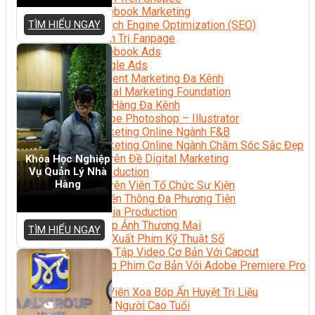
Facebook Marketing
TÌM HIỂU NGAY
Search Engine Optimization (SEO)
Quản Trị Fanpage
Facebook Ads
Google Ads
Content Marketing Đa Kênh
Digital Marketing Foundation
Bán Hàng Đa Kênh
Adobe Photoshop – Illustrator
Marketing Online Ngành F&B
Marketing Online Ngành Chăm Sóc Sắc Đẹp
Chuyên Đề Digital Marketing
Khóa Học Nghiệp
Vụ Quản Lý Nhà
Media Production
Hàng
Chuyên Viên Tổ Chức Sự Kiện
Truyền Thông Đa Phương Tiện
Media Production
Nhiếp Ảnh Thương Mại
TÌM HIỂU NGAY
Sản Xuất Phim Kỹ Thuật Số
Biên Tập Video Cơ Bản Với Capcut
Dựng Phim Cơ Bản Với Adobe Premiere Pro
Sức Khỏe
Kỹ Thuật Viên Xoa Bóp Ấn Huyệt Trị Liệu
Chăm Sóc Người Cao Tuổi