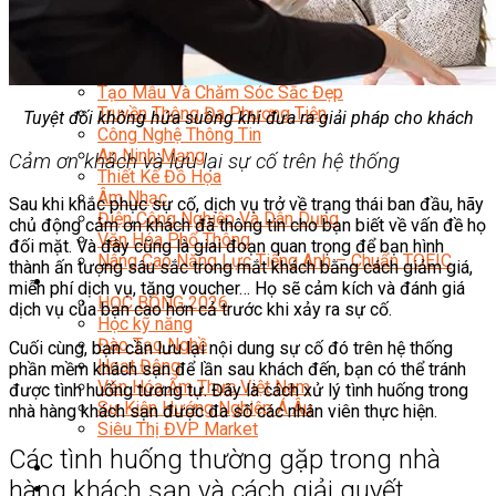
Quản Lý Kinh Doanh Nhà Hàng Và Dịch Vụ Ăn Uống
Hướng Dẫn Du Lịch
Quản Trị Lữ Hành
Marketing
Tạo Mẫu Và Chăm Sóc Sắc Đẹp
Truyền Thông Đa Phương Tiện
Tuyệt đối không hứa suông khi đưa ra giải pháp cho khách
Công Nghệ Thông Tin
An Ninh Mạng
Cảm ơn khách và lưu lại sự cố trên hệ thống
Thiết Kế Đồ Họa
Âm Nhạc
Sau khi khắc phục sự cố, dịch vụ trở về trạng thái ban đầu, hãy
Điện Công Nghiệp Và Dân Dụng
chủ động cảm ơn khách đã thông tin cho bạn biết về vấn đề họ
Văn Hóa Phổ Thông
đối mặt. Và đây cũng là giai đoạn quan trọng để bạn hình
Nâng Cao Năng Lực Tiếng Anh – Chuẩn TOEIC
thành ấn tượng sâu sắc trong mắt khách bằng cách giảm giá,
Tin Tức
miễn phí dịch vụ, tặng voucher… Họ sẽ cảm kích và đánh giá
HỌC BỔNG 2026
dịch vụ của bạn cao hơn cả trước khi xảy ra sự cố.
Học kỹ năng
Đào Tạo Nghề
Cuối cùng, bạn cần lưu lại nội dung sự cố đó trên hệ thống
Hoạt Động
phần mềm khách sạn để lần sau khách đến, bạn có thể tránh
Văn Hóa Ẩm Thực Việt Nam
được tình huống tương tự. Đây là cách xử lý tình huống trong
Sự Kiện Hướng Nghiệp Á Âu
nhà hàng khách sạn được đa số các nhân viên thực hiện.
Siêu Thị ĐVP Market
Các tình huống thường gặp trong nhà
hàng khách sạn và cách giải quyết