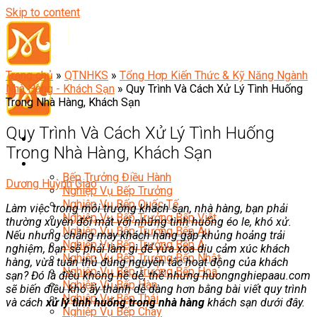
Skip to content
Trang chủ
»
QTNHKS
»
Tổng Hợp Kiến Thức & Kỹ Năng Ngành
Nhà Hàng - Khách Sạn
»
Quy Trình Và Cách Xử Lý Tình Huống
Trong Nhà Hàng, Khách Sạn
Quy Trình Và Cách Xử Lý Tình Huống
Trong Nhà Hàng, Khách Sạn
Đầu Bếp
Bếp Trưởng Điều Hành
Dương Huỳnh Giao
Nghiệp Vụ Bếp Trưởng
Nghiệp Vụ Bếp Quốc Tế
Làm việc trong môi trường khách sạn, nhà hàng, bạn phải
Nghiệp Vụ Bếp Trưởng Bếp Việt
thường xuyên đối mặt với những tình huống éo le, khó xử.
Nghiệp Vụ Bếp Trưởng Bếp Âu
Nếu nhưng chẳng may khách hàng gặp khủng hoảng trải
Nghiệp Vụ Bếp Trưởng Bếp Á
nghiệm, bạn sẽ phải làm gì để vừa xoa dịu cảm xúc khách
Nghiệp Vụ Bếp Trưởng Bếp Nhật
hàng, vừa tuân thủ đúng nguyên tắc hoạt động của khách
Nghiệp Vụ Bếp Trưởng Bếp Hoa
sạn? Đó là điều không hề dễ, thế nhưng huongnghiepaau.com
Nghiệp Vụ Bếp Hàn
sẽ biến điều khó ấy thành dễ dàng hơn bằng bài viết quy trình
Nghiệp Vụ Bếp Thái
và cách
xử lý tình huống trong nhà hàng
khách sạn dưới đây.
Nghiệp Vụ Bếp Chay