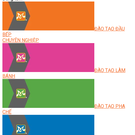
ĐÀO TẠO ĐẦU
BẾP
CHUYÊN NGHIỆP
ĐÀO TẠO LÀM
BÁNH
ĐÀO TẠO PHA
CHẾ