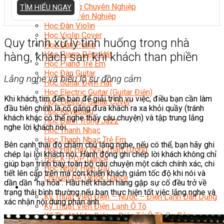
Nhạc Công Chuyên Nghiệp
TÌM HIỂU NGAY
Ca Sĩ Chuyên Nghiệp
Học Đàn Violin
Học Violin Cover
Quy trình xử lý tình huống trong nhà
Học Đàn Piano
Học Piano Đệm Hát
hàng, khách sạn khi khách than phiền
Học Piano Trẻ Em
Học Đàn Guitar
Lắng nghe và biểu lộ sự đồng cảm
Học Guitar Đệm Hát
Học Electric Guitar (Guitar Điện)
Khi khách tìm đến bạn để giải trình vụ việc, điều bạn cần làm
Học Electric Guitar Cover
đầu tiên chính là cố gắng đưa khách ra xa khỏi quầy (tránh
Học Keyboard
khách khác có thể nghe thấy câu chuyện) và tập trung lắng
Học Đánh Trống Jazz
nghe lời khách nói.
Học Thanh Nhạc
Học Thanh Nhạc Trẻ Em
Bên cạnh thái độ chăm chú lắng nghe, nếu có thể, bạn hãy ghi
Học Hát Hay Như Thần Tượng
chép lại lời khách nói. Hành động ghi chép lời khách không chỉ
Học K-POP Dance
giúp bạn trình bày toàn bộ câu chuyện một cách chính xác, chi
Học Nhảy Hiện Đại
tiết lên cấp trên mà còn khiến khách giảm tốc độ khi nói và
Chuyên Đề Tiktok Dance
dần dần “hạ hỏa”. Hầu hết khách hàng gặp sự cố đều trở về
Kỹ Thuật – Công Nghệ
trạng thái bình thường nếu bạn thực hiện tốt việc lắng nghe và
Kỹ Thuật Viên Điện – Nước – Điện Lạnh Dân Dụng
xác nhận nội dung phản ánh.
Kỹ Thuật Viên Điện Lạnh Ô Tô
Kỹ Thuật Viên Điện – Điện Tử Ô Tô Cơ Bản