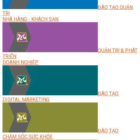
ĐÀO TẠO QUẢN
TRỊ
NHÀ HÀNG - KHÁCH SẠN
QUẢN TRỊ & PHÁT
TRIỂN
DOANH NGHIỆP
ĐÀO TẠO
DIGITAL MARKETING
ĐÀO TẠO
CHĂM SÓC SỨC KHỎE